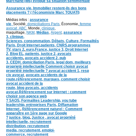
Marchand (M6) évoque sa situation sentimentale
Assurance vie, Immobilier restent-ils des bons
placements ? ( l’économiste Marc TOUATI)
Médias infos :
assurance
vie
,
Société,
domiciliations Paris
, Économie,
femme
avocat,
ABC
, Monde,
clinique
,
maquillage,
NKM
,
Médias
,
Argent
,
assurance
3,
clinique
,
Sciences,
consommation
,
Débats
, Culture,
Formalités
Paris,
Droit Internet,
patients
, CNRS,programmes
TV,
stars 2
,
euro,
France
,
justice 3
,
Droit Internet
2
,
Blog EL
, patients,
justice 2
,
avocats
accidents
,
avocats accident 2,
pub
3,
CEDH
,
domiciliation Paris,
legal dom,
meilleurs
proprieté intellectuelle
Comment choisir avocat
propriété intellectuelle ?
avocat accident 1
,
resp
civ avocat
,
avocats accidents de la
route,
référencement, marques,
comment choisir
avocat accident de la
route,
blog
avocats,
accidents
avocat,
Référencement sur Internet : comment
choisir son agence web
?
SAOS
,
Formalites
Leadership,
you tube
leadership,
entreprises Paris
,
Diffamation
Internet
,
Référencement naturel : Comment
apparaître en 1ère page sur Google
?
justice
,
blog
,
Justice
,
avocat propriété
intellectuelle, recrutement
distribution,
recrutement
media,
recrutement,
emploi-
commerce,
recrutement