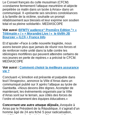
Le Conseil français du culte musulman (CFCM)
«condamne fermement l’attaque meurtrière et abjecte
perpétrée ce matin dans un lycée à Arras» dans un
communiqué. Il «présente ses sincères condoléances
à la famille de la victime, souhaite un prompt
rétablissement aux blessés et leur exprime son soutien
total et sa pleine solidarité». MEDIASCOPE
Voir aussi :
BFMTV audience“ Première Edition ”+ «
Télématin » / » + Morandini Live / « le 6h/9h JB
Boursier » (LCI) + France Info
Et d’ajouter «Face à cette nouvelle tragédie, nous
avons besoin plus que jamais de réunir nos forces et
de renforcer notre unité dans la lutte contre les
idéologies mortifères qui peuvent atteindre certains de
nos jeunes en perte de repères.» a précisé le CFCM.
MEDIASCOPE
Voir aussi :
Comment choisir la meilleure assurance
vie ?
Concluant «L’émotion est présente et palpable dans
tout l’Arrageois», annonce la Ville d’Arras dans un
communiqué publié sur X après l’attaque au lycée de
Gambetta. «Nous devons être dignes. Acompter de
maintenant, les événements organisés par la Ville
d’Arras sont sur le terrain, aux côtés des forces de
l’ordre et notamment des équipes éducatives.»
Concernant une autre attaque déjouée,
évoquée à
Arras par le Président de la République, il s’agirait d’un
homme âgé de 24 ans fiché S pour radicalisation,