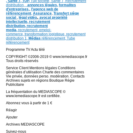
,
Santé 7, TUP,
Tup société,
Santé 7,
Recrutement
distribution,
,
annonces légales,
formalites
d’entreprises,
,
l’agence web de
référencement
,
Assurance
,
Transfert siège
social
,
légal vidéo
,
,
avocat propriété
intellectuelle, recrutement
distribution,
recrutement
media,
recrutement,
emploi-
commerce,
transformation
logistique,
recrutement
distribution
1,
Médias
référencement,
Tube
référencement
Programme TV Actu télé
COPYRIGHT ©2006-2019 © www.lemediascope.fr
Tous droits réservés
Service Client Mentions légales Conditions
générales d’utilisation Charte des commentaires
Vie privée, données perso. modération. Contacts
Archives sujets en régions Boutique Régie
Publicitaire
La fréquentation du MEDIASCOPE ©
www.lemediascope.fr est certifiée.
Abonnez vous à partir de 1 €
Réagir
Ajouter
Archives MEDIASCOPE
Suivez-nous