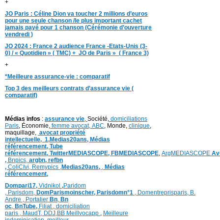
+
JO Paris : Céline Dion va toucher 2 millions d’euros
pour une seule chanson /le plus important cachet
jamais payé pour 1 chanson (Cérémonie d’ouverture
vendredi )
JO 2024 : France 2 audience France -Etats-Unis (3-
0) / « Quotidien » ( TMC) + JO de Paris » ( France 3)
+
*Meilleure assurance-vie : comparatif
Top 3 des meilleurs contrats d’assurance vie (
comparatif)
Médias infos
:
assurance vie
,
Société,
domiciliations
Paris
, Économie,
femme avocat,
ABC
, Monde,
clinique
,
maquillage,
avocat propriété
intellectuelle,
1,
Medias20ans,
Médias
référencement,
Tube
référencement,
TwitterMEDIASCOPE,
FBMEDIASCOPE
,
ArgMEDIASCOPE
Av
,
Bnpics,
argbn,
refbn
,
ColiCIvi,
Remypics
,
Medias20ans,
,
Médias
référencement,
Dompari17,
Vidnikol
,
Paridom
,
Parisdom,
DomParismoinscher,
Parisdomn°1
,
Domentreprisparis,
B.
Andre ,
Portalier
Bn
,
Bn
oc
,
BnTube,
Filiat
,
domiciliation
paris
,
MaudT
,
DDJ,
BB
Meillvocapp
,
Meilleure
inde
minisation
,
meilleur