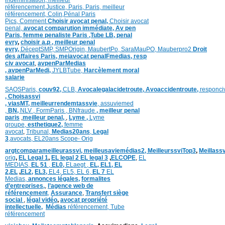
référencement
,
Justice
,
Paris,
Paris,
meilleur
référencement,
Colin
,
Pénal Paris
Pics,
Comment
Choisir avocat penal,
Choisir avocat
penal,
avocat comparution immédiate,
Av pen
Paris,
femme penaliste Paris
,Tube LB,
penal
evry
,
choisir a.p ,
meilleur penal
evry,
DéceptSMP,
SMP
Origin,
MaubertPo,
SaraMauPO,
Mauberpro2
Droit
des affaires Paris,
meiavocat penalFmedias,
resp
civ avocat
,
avpenParMedias
,
avpenParMedi,
JYLBTube,
Harcèlement moral
salarie
SAOSParis,
couv92,
CLB,
Avocalegalacidetroute,
Avoaccidentroute,
responci
,
Choisassvi
,
viasMT,
meilleurrendemtassvie
,
assuviemed
,
BN,
NLV ,
FormParis ,
BNfraude
,
meilleur penal
paris
,
meilleur penal,
,
Lyme ,
Lyme
groupe,
esthetique2,
femme
avocat
,
Tribunal,
Medias20ans
,
Legal
3
,
avocats,
EL20ans Scope- Orig
argtcomparameilleurassvi,
meilleusaviemédias
2,
MeilleurssviTop3
,
Meillass
orig
,
EL Legal 1
,
EL legal 2
EL legal 3
,
ELCOPE
,
EL
MEDIAS,
EL 51
,
EL0,
ELaegt ,
EL,
EL1,
EL
2,
EL
,
EL2,
EL3,
EL4,
EL5,
EL 6,
EL 7
EL
Medias,
annonces légales,
formalites
d’entreprises,
,
l’agence web de
référencement
,
Assurance
,
Transfert siège
social
,
légal vidéo
,
avocat propriété
intellectuelle
,
Médias
référencement,
Tube
référencement