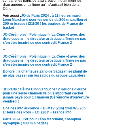
contraire les participé à sa création notamment les
drag queens ont affirmé qu’il s’agissait bien de la
Cène.
Voir aussi :
JO de Paris 2024 : à 11 heures mardi
Léon Marchand pour les séries du 200 m papillon et
200 m brasse / (21h30 ) les équipes de France de
basket
JO Cérémonie : Polémique (« La Cène ») avec des
drag-queens : le directeur artistique affirme ne pas
s’en être inspiré ce que contredit France 2
+
JO Cérémonie : Polémique (« La Cène ») avec des
drag-queens : le directeur artistique affirme ne pas
s’en être inspiré ce que contredit France 2
Bolloré : la chanteuse Zaho de Sagazan se plaint de
ne plus passer sur les radios du groupe Lagardère
+
JO Paris : Céline Dion va toucher 2 millions d’euros
pour une seule chanson /le plus important cachet
jamais payé pour 1 chanson (Cérémonie d’ouverture
vendredi )
Chaines Info audience + BFMTV (20h) /CNEWS 20h
L’Heure des Pros + LCI (20 h + France Info
Paris 2024 : l’or pour Léon Marchand, champion
olympique ( 400 m 4 nages)