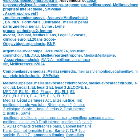
visiobou
,
Meiletcomptableparis
,
Assvimediane,
Legal-
topassurvie
,
légal2assurviecompa,
argtcomparameilleurassvi,
Meillassvimed
proprieté intellectuelle
,
SMPoliak
,
Assvtropcher,
vidT
,
meilleurrendemtassvie,
AssurvieMediaschoisir
,
BN,
NLV ,
FormParis ,
BNfraude ,
meilleur penal
paris
,
meilleur penal,
,
Lyme ,
Lyme
groupe,
esthetique2,
femme
avocat
,
Tribunal,
Medias20ans,
Legal 3
,
avocats,
clinique
euro,
EL20ans Scope-
Orig
avtdgecorpindmnis,
BNF,
argemeilleurviecompa ,
Assurvi2024,
Assurvie:
commchoirurMEDIAS
,
Meilleureargentropcher,
Médias
Meillassvie
,
Assurviecomchoisir,
RADIAL meilleure assurance
vie
,
Meilleureassur2024
Compmeilassviemedias,
Meillassvimedia,
meillassrviemontpe
Legalmeillavci
proprieté intellectuelle
,
SMPoliak
Meilleneurpsipari,
meilleuravocataccidentcorpor,
meilleuavocataccidroute,
N
orig
,
EL Legal 1
,
EL legal 2
EL legal 3
,
ELCOPE
,
EL
MEDIAS,
EL 51
,
EL0,
ELaegt ,
EL,
EL1,
EL
2,
EL
,
EL2,
EL3,
EL4,
EL5,
EL 6,
EL 7
EL
Medias,
Légal
Dernières
Actualités,
justice
,
Top
meilleurs
,
fraude you tube
,
Rhinoplastie 2
,
Justice
2
,
clinique
,
Santé 1
, beauté,
refus 2
,
Droit Internet
2
,
justice
, Santé
,
meilleurs
,
meilleurs
,
meilleurenfrance,
topmeilleur,
consommation
,
meilleur ,
meilleurs 3,
Droit Internet
,
meilleurs 3,
santé
5,
Avis
,
Formalité d’entreprise paris,
Cabinet formalité
Paris,
Cabinet formalité Paris,
Santé 7, TUP,
Tup
société,
Santé 7
,
,
annonces légales,
formalites