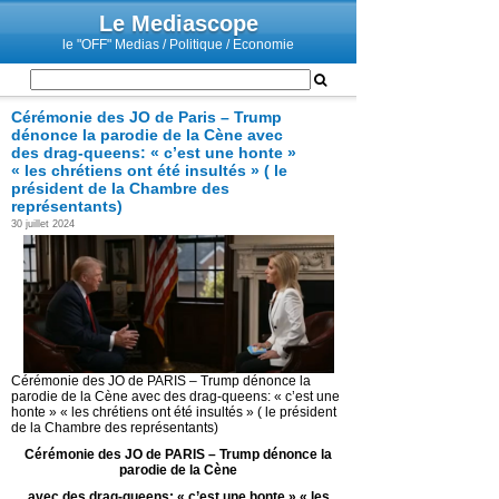
Le Mediascope
le "OFF" Medias / Politique / Economie
Cérémonie des JO de Paris – Trump
dénonce la parodie de la Cène avec
des drag-queens: « c’est une honte »
« les chrétiens ont été insultés » ( le
président de la Chambre des
représentants)
30 juillet 2024
Cérémonie des JO de PARIS – Trump dénonce la
parodie de la Cène avec des drag-queens: « c’est une
honte » « les chrétiens ont été insultés » ( le président
de la Chambre des représentants)
Cérémonie des JO de PARIS – Trump dénonce la
parodie de la Cène
avec des drag-queens: « c’est une honte » « les