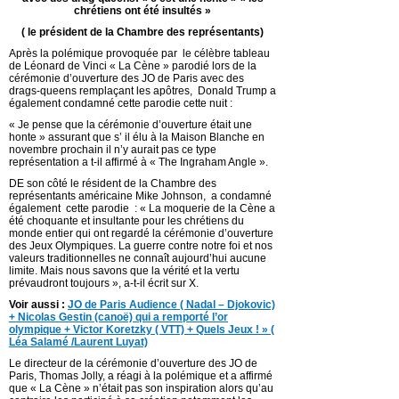
chrétiens ont été insultés »
( le président de la Chambre des représentants)
Après la polémique provoquée par le célèbre tableau
de Léonard de Vinci « La Cène » parodié lors de la
cérémonie d’ouverture des JO de Paris avec des
drags-queens remplaçant les apôtres, Donald Trump a
également condamné cette parodie cette nuit :
« Je pense que la cérémonie d’ouverture était une
honte » assurant que s’ il élu à la Maison Blanche en
novembre prochain il n’y aurait pas ce type
représentation a t-il affirmé à « The Ingraham Angle ».
DE son côté le résident de la Chambre des
représentants américaine Mike Johnson, a condamné
également cette parodie : « La moquerie de la Cène a
été choquante et insultante pour les chrétiens du
monde entier qui ont regardé la cérémonie d’ouverture
des Jeux Olympiques. La guerre contre notre foi et nos
valeurs traditionnelles ne connaît aujourd’hui aucune
limite. Mais nous savons que la vérité et la vertu
prévaudront toujours », a-t-il écrit sur X.
Voir aussi :
JO de Paris Audience ( Nadal – Djokovic)
+ Nicolas Gestin (canoë) qui a remporté l’or
olympique + Victor Koretzky ( VTT) + Quels Jeux ! » (
Léa Salamé /Laurent Luyat)
Le directeur de la cérémonie d’ouverture des JO de
Paris, Thomas Jolly, a réagi à la polémique et a affirmé
que « La Cène » n’était pas son inspiration alors qu’au