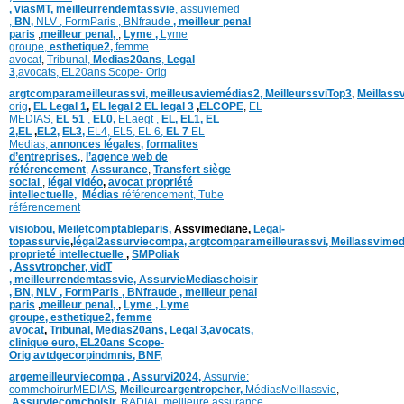
,
viasMT,
meilleurrendemtassvie
,
assuviemed
,
BN,
NLV ,
FormParis ,
BNfraude
,
meilleur penal
paris
,
meilleur penal,
,
Lyme ,
Lyme
groupe,
esthetique2,
femme
avocat
,
Tribunal,
Medias20ans
,
Legal
3
,
avocats,
EL20ans Scope- Orig
argtcomparameilleurassvi,
meilleusaviemédias
2,
MeilleurssviTop3
,
Meillass
orig
,
EL Legal 1
,
EL legal 2
EL legal 3
,
ELCOPE
,
EL
MEDIAS,
EL 51
,
EL0,
ELaegt ,
EL,
EL1,
EL
2,
EL
,
EL2,
EL3,
EL4,
EL5,
EL 6,
EL 7
EL
Medias,
annonces légales,
formalites
d’entreprises,
,
l’agence web de
référencement
,
Assurance
,
Transfert siège
social
,
légal vidéo
,
avocat propriété
intellectuelle
,
Médias
référencement,
Tube
référencement
visiobou
,
Meiletcomptableparis
,
Assvimediane,
Legal-
topassurvie
,
légal2assurviecompa,
argtcomparameilleurassvi,
Meillassvimed
proprieté intellectuelle
,
SMPoliak
,
Assvtropcher,
vidT
,
meilleurrendemtassvie,
AssurvieMediaschoisir
,
BN,
NLV ,
FormParis ,
BNfraude ,
meilleur penal
paris
,
meilleur penal,
,
Lyme ,
Lyme
groupe,
esthetique2,
femme
avocat
,
Tribunal,
Medias20ans,
Legal 3
,
avocats,
clinique
euro,
EL20ans Scope-
Orig
avtdgecorpindmnis,
BNF,
argemeilleurviecompa ,
Assurvi2024,
Assurvie:
commchoirurMEDIAS
,
Meilleureargentropcher,
Médias
Meillassvie
,
Assurviecomchoisir,
RADIAL meilleure assurance