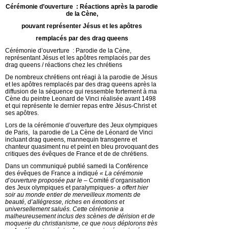
Cérémonie d’ouverture : Réactions après la parodie
de la Cène,
pouvant représenter Jésus et les apôtres
remplacés par des drag queens
Cérémonie d’ouverture : Parodie de la Cène,
représentant Jésus et les apôtres remplacés par des
drag queens / réactions chez les chrétiens
De nombreux chrétiens ont réagi à la parodie de Jésus
et les apôtres remplacés par des drag queens après la
diffusion de la séquence qui ressemble fortement à ma
Cène du peintre Leonard de Vinci réalisée avant 1498
et qui représente le dernier repas entre Jésus-Christ et
ses apôtres.
Lors de la cérémonie d’ouverture des Jeux olympiques
de Paris, la parodie de La Cène de Léonard de Vinci
incluant drag queens, mannequin transgenre et
chanteur quasiment nu et peint en bleu provoquant des
critiques des évêques de France et de de chrétiens.
Dans un communiqué publié samedi la Conférence
des évêques de France a indiqué
« La cérémonie
d’ouverture proposée par le –
Comité d’organisation
des Jeux olympiques et paralympiques-
a offert hier
soir au monde entier de merveilleux moments de
beauté, d’allégresse, riches en émotions et
universellement salués. Cette cérémonie a
malheureusement inclus des scènes de dérision et de
moquerie du christianisme, ce que nous déplorons très