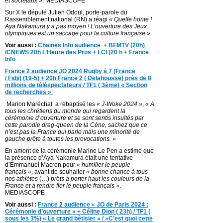
et sociétaux »
. MEDIASCOPE
Sur X le député Julien Odoul, porte-parole du
Rassemblement national (RN) a réagi
« Quelle honte !
Aya Nakamura y a pas moyen ! L’ouverture des Jeux
olympiques est un saccage pour la culture française ».
Voir aussi :
Chaines Info audience + BFMTV (20h)
/CNEWS 20h L’Heure des Pros + LCI (20 h + France
Info
France 2 audience JO 2024 Rugby à 7 (France
/ Fidji) (19-5) + 20h France 2 ( Delahousse) près de 8
millions de téléspectateurs / TF1 ( 3ème) « Section
de recherches »
Marion Maréchal a rebaptisé les
« J-Woke 2024 »
,
« A
tous les chrétiens du monde qui regardent la
cérémonie d’ouverture et se sont sentis insultés par
cette parodie drag-queen de la Cène, sachez que ce
n’est pas la France qui parle mais une minorité de
gauche prête à toutes les provocations. »
En amont de la cérémonie Marine Le Pen a estimé que
la présence d’Aya Nakamura était une tentative
d’Emmanuel Macron pour
« humilier le peuple
français »
, avant de souhaiter
« bonne chance à tous
nos athlètes
(…)
prêts à porter haut les couleurs de la
France et à rendre fier le peuple français »
.
MEDIASCOPE
Voir aussi :
France 2 audience « JO de Paris 2024 :
Cérémonie d’ouverture » + Céline Dion ( 23h) / TF1 (
sous les 3%) « Le grand bêtisier » / »C’est quoi cette