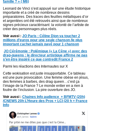
famille ? » ( M6)
Leonard de Vinci s’est appuyé sur une étude historique
importante et a créé de nombreux dessins
préparatoires. Des traces des feuilles métalliques d’or
et argentées ont été retrouvés ainsi que de nombreux
signes précieux caractérisant la volonté de l’artiste de
créer des personnages plus réels.
Voir aussi :
JO Paris : Céline Dion va toucher 2
millions d’euros pour une seule chanson /le plus
important cachet jamais payé pour 1 chanson
JO Cérémonie : Polémique (« La Cène ») avec des
drag-queens : le directeur artistique affirme ne pas
s’en être inspiré ce que contredit France 2
Parmi les réactions des Internautes sur X
Cette wokisation est juste insupportable. Ce tableau
est une pure provocation. Une femme obèse en jésus,
des femmes à barbes, des drag queen…c’est ça
l’image de la France ?
Le monde entier en a rien à
foutre de l’inclusion. La pire ouverture des JO.
Voir aussi :
Chaines Info audience + BFMTV (20h)
/CNEWS 20h L’Heure des Pros + LCI (20 h + France
Info