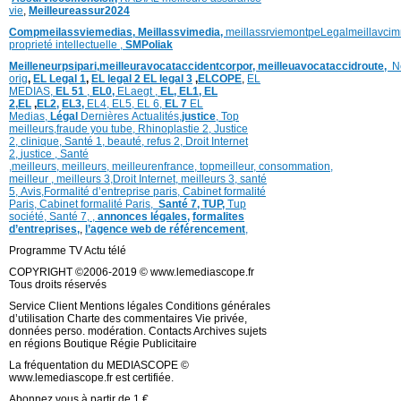
vie
,
Meilleureassur2024
Compmeilassviemedias,
Meillassvimedia,
meillassrviemontpe
Legalmeillavci
proprieté intellectuelle
,
SMPoliak
Meilleneurpsipari,
meilleuravocataccidentcorpor,
meilleuavocataccidroute,
N
orig
,
EL Legal 1
,
EL legal 2
EL legal 3
,
ELCOPE
,
EL
MEDIAS,
EL 51
,
EL0,
ELaegt ,
EL,
EL1,
EL
2,
EL
,
EL2,
EL3,
EL4,
EL5,
EL 6,
EL 7
EL
Medias,
Légal
Dernières
Actualités,
justice
,
Top
meilleurs
,
fraude you tube
,
Rhinoplastie 2
,
Justice
2
,
clinique
,
Santé 1
, beauté,
refus 2
,
Droit Internet
2
,
justice
, Santé
,
meilleurs
,
meilleurs
,
meilleurenfrance,
topmeilleur,
consommation
,
meilleur ,
meilleurs 3,
Droit Internet
,
meilleurs 3,
santé
5,
Avis
,
Formalité d’entreprise paris,
Cabinet formalité
Paris,
Cabinet formalité Paris,
Santé 7, TUP,
Tup
société,
Santé 7
,
,
annonces légales,
formalites
d’entreprises,
,
l’agence web de référencement
,
Programme TV Actu télé
COPYRIGHT ©2006-2019 © www.lemediascope.fr
Tous droits réservés
Service Client Mentions légales Conditions générales
d’utilisation Charte des commentaires Vie privée,
données perso. modération. Contacts Archives sujets
en régions Boutique Régie Publicitaire
La fréquentation du MEDIASCOPE ©
www.lemediascope.fr est certifiée.
Abonnez vous à partir de 1 €