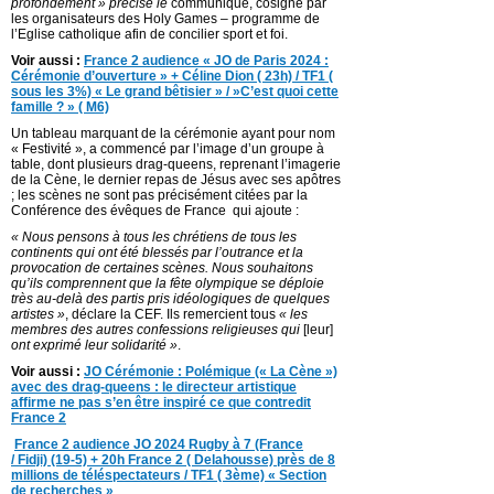
profondément » précise le
communiqué, cosigné par
les organisateurs des Holy Games – programme de
l’Eglise catholique afin de concilier sport et foi.
Voir aussi :
France 2 audience « JO de Paris 2024 :
Cérémonie d’ouverture » + Céline Dion ( 23h) / TF1 (
sous les 3%) « Le grand bêtisier » / »C’est quoi cette
famille ? » ( M6)
Un tableau marquant de la cérémonie ayant pour nom
« Festivité », a commencé par l’image d’un groupe à
table, dont plusieurs drag-queens, reprenant l’imagerie
de la Cène, le dernier repas de Jésus avec ses apôtres
; les scènes ne sont pas précisément citées par la
Conférence des évêques de France qui ajoute :
« Nous pensons à tous les chrétiens de tous les
continents qui ont été blessés par l’outrance et la
provocation de certaines scènes. Nous souhaitons
qu’ils comprennent que la fête olympique se déploie
très au-delà des partis pris idéologiques de quelques
artistes »
, déclare la CEF. Ils remercient tous
« les
membres des autres confessions religieuses qui
[leur]
ont exprimé leur solidarité »
.
Voir aussi :
JO Cérémonie : Polémique (« La Cène »)
avec des drag-queens : le directeur artistique
affirme ne pas s’en être inspiré ce que contredit
France 2
France 2 audience JO 2024 Rugby à 7 (France
/ Fidji) (19-5) + 20h France 2 ( Delahousse) près de 8
millions de téléspectateurs / TF1 ( 3ème) « Section
de recherches »