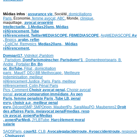
Médias infos
:
assurance vie
,
Société,
domiciliations
Paris
, Économie,
femme avocat,
ABC
, Monde,
clinique
,
maquillage,
avocat propriété
intellectuelle,
1,
Medias20ans,
Médias
référencement,
Tube
référencement,
TwitterMEDIASCOPE,
FBMEDIASCOPE
,
ArgMEDIASCOPE
Av
,
Bnpics,
argbn,
refbn
,
ColiCIvi,
Remypics
,
Medias20ans,
,
Médias
référencement,
Dompari17,
Vidnikol
,
Paridom
,
Parisdom,
DomParismoinscher,
Parisdomn°1
,
Domentreprisparis,
B.
Andre ,
Portalier
Bn
,
Bn
oc
,
BnTube,
Filiat
,
domiciliation
paris
,
MaudT
,
DDJ,
BB
Meillvocapp
,
Meilleure
inde
minisation
,
meilleur
référencement
,
Justice
,
Paris,
Paris,
meilleur
référencement,
Colin
,
Pénal Paris
Pics,
Comment
Choisir avocat penal,
Choisir avocat
penal,
avocat comparution immédiate,
Av pen
Paris,
femme penaliste Paris
,Tube LB,
penal
evry
,
choisir a.p ,
meilleur penal
evry,
DéceptSMP,
SMP
Origin,
MaubertPo,
SaraMauPO,
Mauberpro2
Droit
des affaires Paris,
meiavocat penalFmedias,
resp
civ avocat
,
avpenParMedias
,
avpenParMedi,
JYLBTube,
Harcèlement moral
salarie
SAOSParis,
couv92,
CLB,
Avocalegalacidetroute,
Avoaccidentroute,
responci
,
Choisassvi