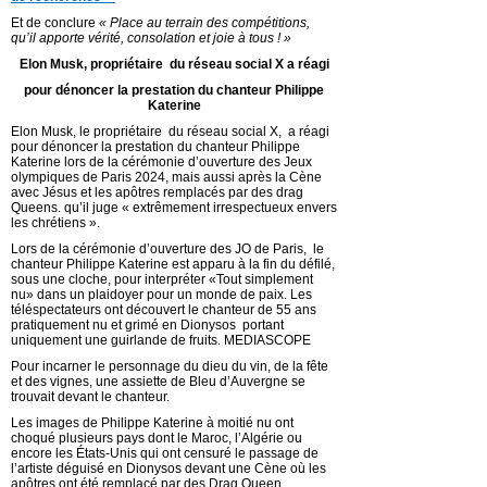
Et de conclure
« Place au terrain des compétitions,
qu’il apporte vérité, consolation et joie à tous ! »
Elon Musk, propriétaire du réseau social X
a réagi
pour dénoncer la prestation du chanteur Philippe
Katerine
Elon Musk, le propriétaire du réseau social X, a réagi
pour dénoncer la prestation du chanteur Philippe
Katerine lors de la cérémonie d’ouverture des Jeux
olympiques de Paris 2024, mais aussi après la Cène
avec Jésus et les apôtres remplacés par des drag
Queens. qu’il juge « extrêmement irrespectueux envers
les chrétiens ».
Lors de la cérémonie d’ouverture des JO de Paris, le
chanteur Philippe Katerine est apparu à la fin du défilé,
sous une cloche, pour interpréter «Tout simplement
nu» dans un plaidoyer pour un monde de paix. Les
téléspectateurs ont découvert le chanteur de 55 ans
pratiquement nu et grimé en Dionysos portant
uniquement une guirlande de fruits. MEDIASCOPE
Pour incarner le personnage du dieu du vin, de la fête
et des vignes, une assiette de Bleu d’Auvergne se
trouvait devant le chanteur.
Les images de Philippe Katerine à moitié nu ont
choqué plusieurs pays dont le Maroc, l’Algérie ou
encore les États-Unis qui ont censuré le passage de
l’artiste déguisé en Dionysos devant une Cène où les
apôtres ont été remplacé par des Drag Queen.