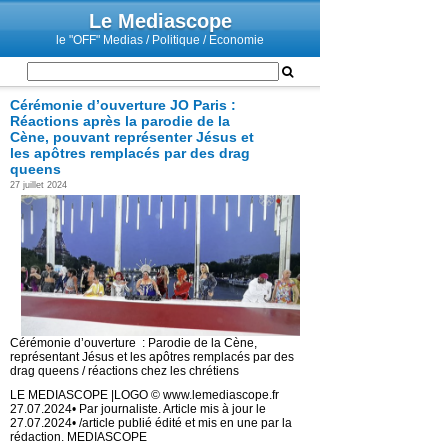
Le Mediascope
le "OFF" Medias / Politique / Economie
Cérémonie d’ouverture JO Paris :
Réactions après la parodie de la
Cène, pouvant représenter Jésus et
les apôtres remplacés par des drag
queens
27 juillet 2024
Cérémonie d’ouverture : Parodie de la Cène,
représentant Jésus et les apôtres remplacés par des
drag queens / réactions chez les chrétiens
LE MEDIASCOPE |LOGO © www.lemediascope.fr
27.07.2024• Par journaliste. Article mis à jour le
27.07.2024• /article publié édité et mis en une par la
rédaction. MEDIASCOPE