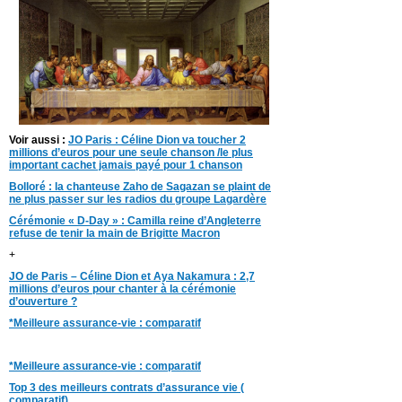
Voir aussi :
JO Paris : Céline Dion va toucher 2
millions d’euros pour une seule chanson /le plus
important cachet jamais payé pour 1 chanson
Bolloré : la chanteuse Zaho de Sagazan se plaint de
ne plus passer sur les radios du groupe Lagardère
Cérémonie « D-Day » : Camilla reine d’Angleterre
refuse de tenir la main de Brigitte Macron
+
JO de Paris – Céline Dion et Aya Nakamura : 2,7
millions d’euros pour chanter à la cérémonie
d’ouverture ?
*Meilleure assurance-vie : comparatif
*Meilleure assurance-vie : comparatif
Top 3 des meilleurs contrats d’assurance vie (
comparatif)