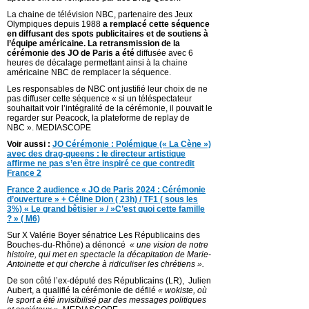
La chaine de télévision NBC, partenaire des Jeux
Olympiques depuis 1988
a remplacé cette séquence
en diffusant des spots publicitaires et de soutiens à
l’équipe américaine. La retransmission de la
cérémonie des JO de Paris a été
diffusée avec 6
heures de décalage permettant ainsi à la chaine
américaine NBC de remplacer la séquence.
Les responsables de NBC ont justifié leur choix de ne
pas diffuser cette séquence « si un téléspectateur
souhaitait voir l’intégralité de la cérémonie, il pouvait le
regarder sur Peacock, la plateforme de replay de
NBC ». MEDIASCOPE
Voir aussi :
JO Cérémonie : Polémique (« La Cène »)
avec des drag-queens : le directeur artistique
affirme ne pas s’en être inspiré ce que contredit
France 2
France 2 audience « JO de Paris 2024 : Cérémonie
d’ouverture » + Céline Dion ( 23h) / TF1 ( sous les
3%) « Le grand bêtisier » / »C’est quoi cette famille
? » ( M6)
Sur X Valérie Boyer sénatrice Les Républicains des
Bouches-du-Rhône) a dénoncé
« une vision de notre
histoire, qui met en spectacle la décapitation de Marie-
Antoinette et qui cherche à ridiculiser les chrétiens ».
De son côté l’ex-député des Républicains (LR), Julien
Aubert, a qualifié la cérémonie de défilé
« wokiste, où
le sport a été invisibilisé par des messages politiques