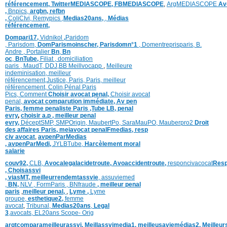
référencement,
TwitterMEDIASCOPE,
FBMEDIASCOPE
,
ArgMEDIASCOPE
Av
,
Bnpics,
argbn,
refbn
,
ColiCIvi,
Remypics
,
Medias20ans,
,
Médias
référencement,
Dompari17,
Vidnikol
,
Paridom
,
Parisdom,
DomParismoinscher,
Parisdomn°1
,
Domentreprisparis,
B.
Andre ,
Portalier
Bn
,
Bn
oc
,
BnTube,
Filiat
,
domiciliation
paris
,
MaudT
,
DDJ,
BB
Meillvocapp
,
Meilleure
inde
minisation
,
meilleur
référencement
,
Justice
,
Paris,
Paris,
meilleur
référencement,
Colin
,
Pénal Paris
Pics,
Comment
Choisir avocat penal,
Choisir avocat
penal,
avocat comparution immédiate,
Av pen
Paris,
femme penaliste Paris
,Tube LB,
penal
evry
,
choisir a.p ,
meilleur penal
evry,
DéceptSMP,
SMP
Origin,
MaubertPo,
SaraMauPO,
Mauberpro2
Droit
des affaires Paris,
meiavocat penalFmedias,
resp
civ avocat
,
avpenParMedias
,
avpenParMedi,
JYLBTube,
Harcèlement moral
salarie
couv92,
CLB,
Avocalegalacidetroute,
Avoaccidentroute,
responcivacocat
Resp
,
Choisassvi
,
viasMT,
meilleurrendemtassvie
,
assuviemed
,
BN,
NLV ,
FormParis ,
BNfraude
,
meilleur penal
paris
,
meilleur penal,
,
Lyme ,
Lyme
groupe,
esthetique2,
femme
avocat
,
Tribunal,
Medias20ans
,
Legal
3
,
avocats,
EL20ans Scope- Orig
argtcomparameilleurassvi,
Meillassvimedia1,
meilleusaviemédias
2,
Meilleur