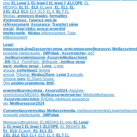
orig
,
EL Legal 1
,
EL legal 2
EL legal 3
,
ELCOPE
,
EL
MEDIAS,
EL 51
,
EL0,
ELaegt ,
EL,
EL1,
EL
2,
EL
,
EL2,
EL3,
EL4,
EL5,
EL 6,
EL 7
EL
Medias,
annonces légales,
formalites
d’entreprises,
,
l’agence web de
référencement
,
Assurance
,
Transfert siège
social
,
légal vidéo
,
avocat propriété
intellectuelle
,
Médias
référencement,
Tube
référencement
Legal-
topassurvie
,
légal2assurviecompa,
argtcomparameilleurassvi,
Meillassvimed
proprieté intellectuelle
,
SMPoliak ,
Assvtropcher,
vidT
,
meilleurrendemtassvie
,
AssurvieMediaschoisir
,
BN,
NLV ,
FormParis ,
BNfraude
,
meilleur penal
paris
,
meilleur penal,
,
Lyme ,
Lyme
groupe,
esthetique2,
femme
avocat
,
Tribunal,
Medias20ans
,
Legal 3
,
avocats,
clinique
euro,
EL20ans Scope-
Orig
avtdgecorpindmnis,
BNF,
argemeilleurviecompa ,
Assurvi2024,
Assurvie:
commchoirurMEDIAS
,
Meilleureargentropcher,
Médias
Meillassvie
,
Assurviecomchoisir,
RADIAL meilleure assurance
vie
,
Meilleureassur2024
Compmeilassviemedias,
Meillassvimedia,
meillassrviemontpe
Legalmeillavci
proprieté intellectuelle
,
SMPoliak
Meilavaccdtroutchois,
ELMEDIAS,
EL orig
,
EL Legal
1
,
EL legal 2
EL legal 3
,
ELCOPE
,
EL MEDIAS,
EL
51
,
EL0,
ELaegt ,
EL,
EL1,
EL
2,
EL
,
EL2,
EL3,
EL4,
EL5,
EL 6,
EL 7
EL