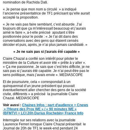
nomination de Rachida Dati.
« Je pense que mon nom a circulé » a indiqué
l’ancienne présentatrice de TF1 précisant qu’elle aurait
accepté la proposition.
« Je ne vais pas faire semblant, c’est absurde. J’ai
toujours dit que ça m’intéressait beaucoup et j’aurais
aimé le faire », a-t-elle précisé ajoutant s’être
positionnée pour le poste : « Je l’ai dit dans des
conversations avec des gens qui étaient censés
décider et puis, après, je n’ai plus jamais candidaté. »
« Je
ne sais pas si j’aurais été capable »
Claire Chazal a confié son intérêt pour piloter le
ministère de la Culture et avoir été « prête à y aller ».
« Ça me passionne. Je sais que c’est très difficile, je ne
sais pas si j’aurais été capable. Je n’ai peut-être pas le
sens politique, mais j’avais envie ». MEDIASCOPE
Et de poursuivre, cela « correspondait à un
quinquennat d’un jeune président qui pouvait
éventuellement aller chercher des gens de la société
civile, différents » a précisé la journaliste Claire
Chazal. MEDIASCOPE
Voir aussi :
Chaines Infos : part d’audience + Cnews
» l’Heure des Pros WE » / « 90 minutes WE »
(BFMTV) + LCI 20h Darius Rochebin+ France Info
Interrogée sur ses relations avec la journaliste
Laurence Ferreri lorsque Claire Chazal présentait le
Journal de 20h de TF1 le week-end pendant 24