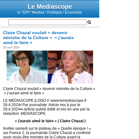
Le Mediascope
le "OFF" Medias / Politique / Economie
Claire Chazal voulait « devenir
ministre de la Culture » » j’aurais
aimé le faire »
28 avril 2024
Claire Chazal voulait « devenir ministre de la Culture »
» j’aurais aimé le faire »
LE MEDIASCOPE |LOGO © www.lemediascope.fr
28.4.2024• Par journaliste. Article mis à jour le
28.4.2024•• /article publié édité et mis en une par la
rédaction. MEDIASCOPE
» j’aurais aimé le faire » ( Claire Chazal )
Invitée samedi sur le plateau de « Quelle époque ! »
sur France 2, la journaliste Claire Chazal a confirmé
avoir voulu être ministre de la Culture avant la