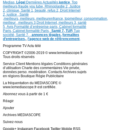
Medias,
Légal
Dernières
Actualités,
justice
,
Top
meilleurs
,
fraude you tube
,
Rhinoplastie 2
,
Justice
2
,
clinique
,
Santé 1
, beauté,
refus 2
,
Droit Internet
2
,
justice
, Santé
,
meilleurs
,
meilleurs
,
meilleurenfrance,
topmeilleur,
consommation
,
meilleur ,
meilleurs 3,
Droit Internet
,
meilleurs 3,
santé
5,
Avis
,
Formalité d’entreprise paris,
Cabinet formalité
Paris,
Cabinet formalité Paris,
Santé 7, TUP,
Tup
société,
Santé 7
,
,
annonces légales,
formalites
d’entreprises,
,
l’agence web de référencement
,
Programme TV Actu télé
COPYRIGHT ©2006-2019 © www.lemediascope.fr
Tous droits réservés
Service Client Mentions légales Conditions générales
d’utilisation Charte des commentaires Vie privée,
données perso. modération. Contacts Archives sujets
en régions Boutique Régie Publicitaire
La fréquentation du MEDIASCOPE ©
www.lemediascope.fr est certifiée.
Abonnez vous à partir de 1 €
Réagir
Ajouter
Archives MEDIASCOPE
Suivez-nous
Google+ Instagram Facebook Twitter Mobile RSS