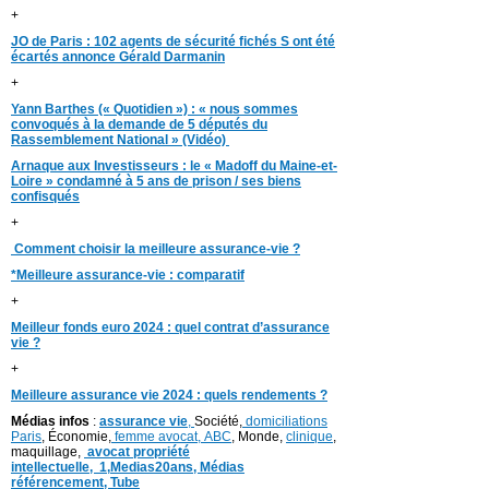
+
JO de Paris : 102 agents de sécurité fichés S ont été
écartés annonce Gérald Darmanin
+
Yann Barthes (« Quotidien ») : « nous sommes
convoqués à la demande de 5 députés du
Rassemblement National » (Vidéo)
Arnaque aux Investisseurs : le « Madoff du Maine-et-
Loire » condamné à 5 ans de prison / ses biens
confisqués
+
Comment choisir la meilleure assurance-vie ?
*Meilleure assurance-vie : comparatif
+
Meilleur fonds euro 2024 : quel contrat d’assurance
vie ?
+
Meilleure assurance vie 2024 : quels rendements ?
Médias infos
:
assurance vie
,
Société,
domiciliations
Paris
, Économie,
femme avocat,
ABC
, Monde,
clinique
,
maquillage,
avocat propriété
intellectuelle,
1,
Medias20ans,
Médias
référencement,
Tube