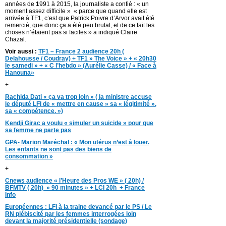
années de
1
991 à 2015, la journaliste a confié : « un
moment assez difficile » « parce que quand elle est
arrivée à TF1, c’est que Patrick Poivre d’Arvor avait été
remercié, que donc ça a été peu brutal, et de ce fait les
choses n’étaient pas si faciles » a indiqué Claire
Chazal.
Voir aussi :
TF1 – France 2 audience 20h (
Delahousse / Coudray) + TF1 » The Voice » + « 20h30
le samedi » + « C l’hebdo » (Aurélie Casse) / « Face à
Hanouna»
+
Rachida Dati « ça va trop loin » ( la ministre accuse
le député LFI de « mettre en cause » sa « légitimité »,
sa « compétence. »)
Kendji Girac a voulu « simuler un suicide » pour que
sa femme ne parte pas
GPA- Marion Maréchal : « Mon utérus n’est à louer.
Les enfants ne sont pas des biens de
consommation »
+
Cnews audience « l’Heure des Pros WE » ( 20h) /
BFMTV ( 20h) » 90 minutes » + LCI 20h + France
Info
Européennes : LFI à la traine devancé par le PS / Le
RN plébiscité par les femmes interrogées loin
devant la majorité présidentielle (sondage)