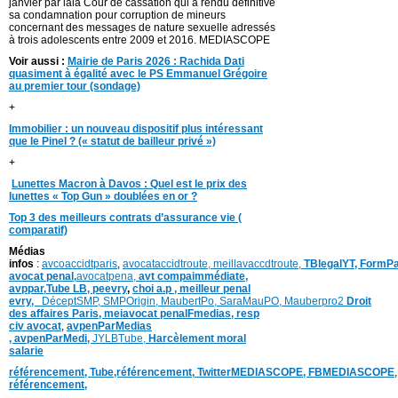
janvier par lala Cour de cassation qui a rendu définitive
sa condamnation pour corruption de mineurs
concernant des messages de nature sexuelle adressés
à trois adolescents entre 2009 et 2016. MEDIASCOPE
Voir aussi :
Mairie de Paris 2026 : Rachida Dati
quasiment à égalité avec le PS Emmanuel Grégoire
au premier tour (sondage)
+
Immobilier : un nouveau dispositif plus intéressant
que le Pinel ? (« statut de bailleur privé »)
+
Lunettes Macron à Davos : Quel est le prix des
lunettes « Top Gun » doublées en or ?
Top 3 des meilleurs contrats d’assurance vie (
comparatif)
Médias
infos
:
avcoaccidtparis
,
avocataccidtroute,
meillavaccdtroute,
TBlegalYT,
FormPa
avocat penal,
avocatpena,
avt compaimmédiate,
avppar
,
Tube LB,
peevry
,
choi a.p ,
meilleur penal
evry,
DéceptSMP,
SMP
Origin,
MaubertPo,
SaraMauPO,
Mauberpro2
Droit
des affaires Paris,
meiavocat penalFmedias,
resp
civ avocat
,
avpenParMedias
,
avpenParMedi,
JYLBTube,
Harcèlement moral
salarie
référencement,
Tube,référencement,
TwitterMEDIASCOPE,
FBMEDIASCOPE
référencement,