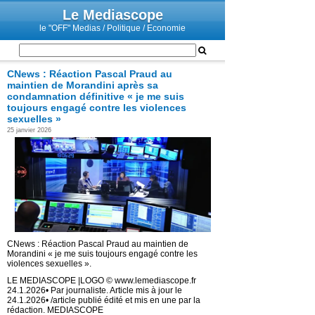
Le Mediascope
le "OFF" Medias / Politique / Economie
CNews : Réaction Pascal Praud au
maintien de Morandini après sa
condamnation définitive « je me suis
toujours engagé contre les violences
sexuelles »
25 janvier 2026
CNews : Réaction Pascal Praud au maintien de
Morandini « je me suis toujours engagé contre les
violences sexuelles ».
LE MEDIASCOPE |LOGO © www.lemediascope.fr
24.1.2026• Par journaliste. Article mis à jour le
24.1.2026• /article publié édité et mis en une par la
rédaction. MEDIASCOPE