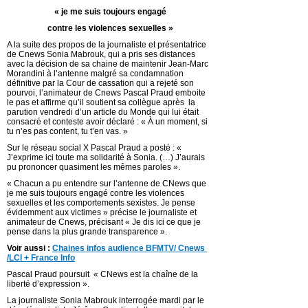
« je me suis toujours engagé
contre les violences sexuelles »
A la suite des propos de la journaliste et présentatrice
de Cnews Sonia Mabrouk, qui a pris ses distances
avec la décision de sa chaine de maintenir Jean-Marc
Morandini à l’antenne malgré sa condamnation
définitive par la Cour de cassation qui a rejeté son
pourvoi, l’animateur de Cnews Pascal Praud emboite
le pas et affirme qu’il soutient sa collègue après la
parution vendredi d’un article du Monde qui lui était
consacré et conteste avoir déclaré : « À un moment, si
tu n’es pas content, tu t’en vas. »
Sur le réseau social X Pascal Praud a posté : «
J’exprime ici toute ma solidarité à Sonia. (…) J’aurais
pu prononcer quasiment les mêmes paroles ».
« Chacun a pu entendre sur l’antenne de CNews que
je me suis toujours engagé contre les violences
sexuelles et les comportements sexistes. Je pense
évidemment aux victimes » précise le journaliste et
animateur de Cnews, précisant « Je dis ici ce que je
pense dans la plus grande transparence ».
Voir aussi :
C
haines infos audience BFMTV/ Cnews
/LCI + France Info
Pascal Praud poursuit « CNews est la chaîne de la
liberté d’expression ».
La journaliste Sonia Mabrouk interrogée mardi par le