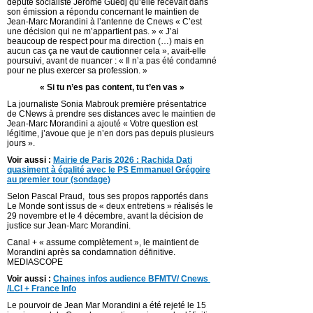
député socialiste Jérôme Guedj qu’elle recevait dans
son émission a répondu concernant le maintien de
Jean-Marc Morandini à l’antenne de Cnews « C’est
une décision qui ne m’appartient pas. » « J’ai
beaucoup de respect pour ma direction (…) mais en
aucun cas ça ne vaut de cautionner cela », avait-elle
poursuivi, avant de nuancer : « Il n’a pas été condamné
pour ne plus exercer sa profession. »
« Si tu n’es pas content, tu t’en vas »
La journaliste Sonia Mabrouk première présentatrice
de CNews à prendre ses distances avec le maintien de
Jean-Marc Morandini a ajouté « Votre question est
légitime, j’avoue que je n’en dors pas depuis plusieurs
jours ».
Voir aussi :
Mairie de Paris 2026 : Rachida Dati
quasiment à égalité avec le PS Emmanuel Grégoire
au premier tour (sondage)
Selon Pascal Praud, tous ses propos rapportés dans
Le Monde sont issus de « deux entretiens » réalisés le
29 novembre et le 4 décembre, avant la décision de
justice sur Jean-Marc Morandini.
Canal + « assume complètement », le maintient de
Morandini après sa condamnation définitive.
MEDIASCOPE
Voir aussi :
C
haines infos audience BFMTV/ Cnews
/LCI + France Info
Le pourvoir de Jean Mar Morandini a été rejeté le 15