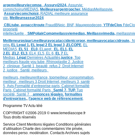
argemeilleurviecompa ,
Assurvi2024,
Assurvie:
commchoirurMEDIAS
,
Meilleureargentropcher,
Médias
Meillassvie
,
Assurviecomchoisir,
RADIAL meilleure assurance
vie
,
Meilleureassur2024
CBLtube,
avoaccitroute
FraudBNpic,
BNF,
Maugepodecep,
YTFdeClos
FdeClo
proprieté
intellectuelle
,
SMPoliak
Compmeilassviemedias,
Meillassvimedia,
meillassrv
Meilleneurpsipari,
meilleuravocataccidentcorpor,
meilleuavocataccidroute,
N
orig
,
EL Legal 1
,
EL legal 2
EL legal 3
,
ELCOPE
,
EL
MEDIAS,
EL 51
,
EL0,
ELaegt ,
EL,
EL1,
EL
2,
EL
,
EL2,
EL3,
EL4,
EL5,
EL 6,
EL 7
EL
Medias,
Légal
Dernières
Actualités,
justice
,
Top
meilleurs
,
fraude you tube
,
Rhinoplastie 2
,
Justice
2
,
clinique
,
Santé 1
, beauté,
refus 2
,
Droit Internet
2
,
justice
, Santé ,
meilleurs
,
meilleurs
,
meilleurenfrance,
topmeilleur,
consommation
,
meilleur ,
meilleurs 3,
Droit Internet
,
meilleurs 3,
santé
5,
Avis
,
Formalité d’entreprise paris,
Cabinet formalité
Paris,
Cabinet formalité Paris,
Santé 7, TUP,
Tup
société,
Santé 7
,
,
annonces légales,
formalites
d’entreprises,
,
l’agence web de référencement
,
Programme TV Actu télé
COPYRIGHT ©2006-2019 © www.lemediascope.fr
Tous droits réservés
Service Client Mentions légales Conditions générales
d’utilisation Charte des commentaires Vie privée,
données perso. modération. Contacts Archives sujets