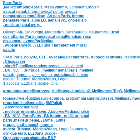
FormParis
,
Meiletcomptableparis
,
Meillavimmo,
Comment
Choisir
avocat penal,
Choisir avocat penal,
avocat
comparution immédiate,
Av pen Paris,
femme
penaliste Paris
,Tube LB,
penal evry
,
choisir a.p
,
meilleur penal evry,
DéceptSMP,
SMP
Origin,
MaubertPo,
SaraMauPO,
Mauberpro2
Droit
des affaires Paris,
meiavocat penalFmedias,
resp
civ avocat
,
avpenParMedias
,
avpenParMedi,
JYLBTube,
Harcèlement moral
salarie
SAOSParis,
couv92,
CLB,
Avocalegalacidetroute,
Avoaccidentroute,
responci
,
Choisassvi
,
viasMT,
meilleurrendemtassvie
,
assuviemed
,
BN,
NLV ,
,
BNfraude
,
meilleur penal paris
,
meilleur
penal,
,
Lyme ,
Lyme groupe,
esthetique2,
femme
avocat
,
Tribunal,
Medias20ans
,
Legal
3
,
avocats,
EL20ans Scope- Orig
argtcomparameilleurassvi,
meilleusaviemédias
2,
MeilleurssviTop3
,
Meillass
topassurvie
,
légal2assurviecompa,
argtcomparameilleurassvi,
Meillassvimed
proprieté intellectuelle
,
SMPoliak
,
Assvtropcher,
vidT
,
meilleurrendemtassvie,
AssurvieMediaschoisir
,
BN,
NLV ,
FormParis ,
BNfraude ,
meilleur penal
paris
,
meilleur penal,
,
Lyme ,
Lyme
groupe,
esthetique2,
femme
avocat
,
Tribunal,
Medias20ans,
Legal 3
,
avocats,
clinique
euro,
EL20ans Scope-
Orig
avtdgecorpindmnis,
BNF,