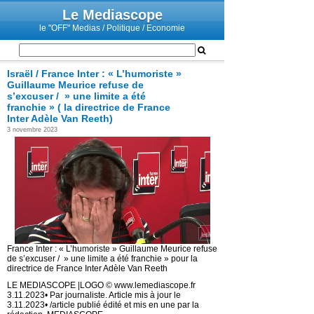
Le Mediascope
le "OFF" Medias / Politique / Economie
Israël / France Inter : « L’humoriste »
Guillaume Meurice refuse de
s’excuser / » une limite a été
franchie » ( la directrice de France
Inter Adèle Van Reeth)
3 novembre 2023
France Inter : « L’humoriste » Guillaume Meurice refuse
de s’excuser / » une limite a été franchie » pour la
directrice de France Inter Adèle Van Reeth
LE MEDIASCOPE |LOGO © www.lemediascope.fr
3.11.2023• Par journaliste. Article mis à jour le
3.11.2023• /article publié édité et mis en une par la