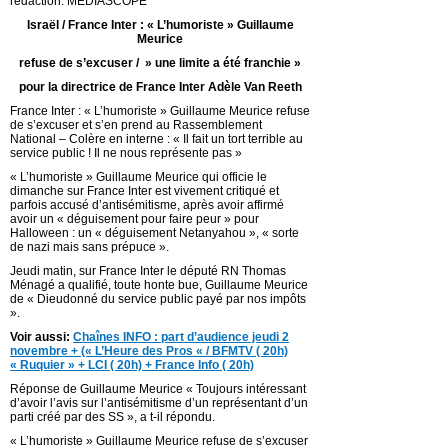
rédaction. MEDIASCOPE
Israël / France Inter : « L’humoriste » Guillaume
Meurice
refuse de s’excuser / » une limite a été franchie »
pour la directrice de France Inter Adèle Van Reeth
France Inter : « L’humoriste » Guillaume Meurice refuse
de s’excuser et s’en prend au Rassemblement
National – Colère en interne : « Il fait un tort terrible au
service public ! Il ne nous représente pas »
« L’humoriste » Guillaume Meurice qui officie le
dimanche sur France Inter est vivement critiqué et
parfois accusé d’antisémitisme, après avoir affirmé
avoir un « déguisement pour faire peur » pour
Halloween : un « déguisement Netanyahou », « sorte
de nazi mais sans prépuce ».
Jeudi matin, sur France Inter le député RN Thomas
Ménagé a qualifié, toute honte bue, Guillaume Meurice
de « Dieudonné du service public payé par nos impôts
».
Voir aussi:
Chaînes INFO : part d’audience jeudi 2
novembre + (« L’Heure des Pros « / BFMTV ( 20h)
« Ruquier » + LCI ( 20h) + France Info ( 20h)
Réponse de Guillaume Meurice « Toujours intéressant
d’avoir l’avis sur l’antisémitisme d’un représentant d’un
parti créé par des SS », a t-il répondu.
« L’humoriste » Guillaume Meurice refuse de s’excuser