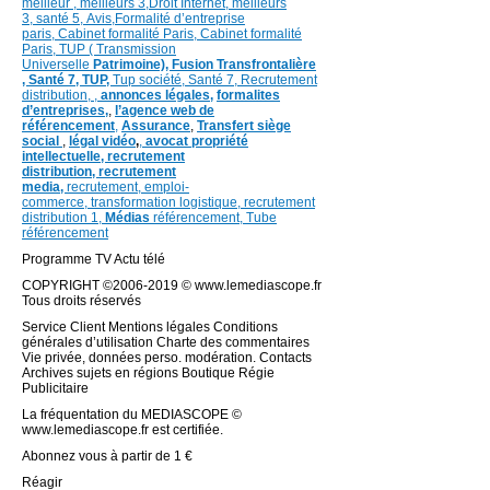
meilleur ,
meilleurs 3,
Droit Internet
,
meilleurs
3,
santé 5,
Avis
,
Formalité d’entreprise
paris,
Cabinet formalité Paris,
Cabinet formalité
Paris,
TUP ( Transmission
Universelle
Patrimoine),
Fusion Transfrontalière
,
Santé 7, TUP,
Tup société,
Santé 7,
Recrutement
distribution,
,
annonces légales,
formalites
d’entreprises,
,
l’agence web de
référencement
,
Assurance
,
Transfert siège
social
,
légal vidéo
,
,
avocat propriété
intellectuelle, recrutement
distribution,
recrutement
media,
recrutement,
emploi-
commerce,
transformation
logistique,
recrutement
distribution
1,
Médias
référencement,
Tube
référencement
Programme TV Actu télé
COPYRIGHT ©2006-2019 © www.lemediascope.fr
Tous droits réservés
Service Client Mentions légales Conditions
générales d’utilisation Charte des commentaires
Vie privée, données perso. modération. Contacts
Archives sujets en régions Boutique Régie
Publicitaire
La fréquentation du MEDIASCOPE ©
www.lemediascope.fr est certifiée.
Abonnez vous à partir de 1 €
Réagir