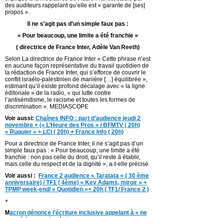
des auditeurs rappelant qu’elle est « garante de [ses]
propos ».
ll ne s’agit pas d’un simple faux pas :
« Pour beaucoup, une limite a été franchie »
( directrice de France Inter, Adèle Van Reeth)
Selon La directrice de France Inter « Cette phrase n’est
en aucune façon représentative du travail quotidien de
la rédaction de France Inter, qui s’efforce de couvrir le
conflit israélo-palestinien de manière […] équilibrée »,
estimant qu’il existe profond décalage avec « la ligne
éditoriale » de la radio, « qui lutte contre
l’antisémitisme, le racisme et toutes les formes de
discrimination ». MEDIASCOPE
Voir aussi:
Chaînes INFO : part d’audience jeudi 2
novembre + (« L’Heure des Pros « / BFMTV ( 20h)
« Ruquier » + LCI ( 20h) + France Info ( 20h)
Pour a directrice de France Inter, il ne s’agit pas d’un
simple faux pas : « Pour beaucoup, une limite a été
franchie : non pas celle du droit, qu’il reste à établir,
mais celle du respect et de la dignité », a-t-elle précisé.
Voir aussi :
France 2 audience « Taratata » ( 30 ème
anniversaire) / TF1 ( 4ème) « Kev Adams, miroir » +
TPMP week-end/ « Quotidien »+ 20h ( TF1/ France 2 )
+
M
acron dénonce l’écriture inclusive appelant à « ne