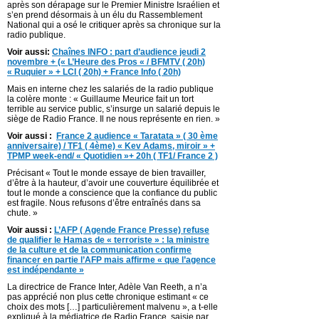
après son dérapage sur le Premier Ministre Israélien et
s’en prend désormais à un élu du Rassemblement
National qui a osé le critiquer après sa chronique sur la
radio publique.
Voir aussi:
Chaînes INFO : part d’audience jeudi 2
novembre + (« L’Heure des Pros « / BFMTV ( 20h)
« Ruquier » + LCI ( 20h) + France Info ( 20h)
Mais en interne chez les salariés de la radio publique
la colère monte : « Guillaume Meurice fait un tort
terrible au service public, s’insurge un salarié depuis le
siège de Radio France. Il ne nous représente en rien. »
Voir aussi :
France 2 audience « Taratata » ( 30 ème
anniversaire) / TF1 ( 4ème) « Kev Adams, miroir » +
TPMP week-end/ « Quotidien »+ 20h ( TF1/ France 2 )
Précisant « Tout le monde essaye de bien travailler,
d’être à la hauteur, d’avoir une couverture équilibrée et
tout le monde a conscience que la confiance du public
est fragile. Nous refusons d’être entraînés dans sa
chute. »
Voir aussi :
L’AFP ( Agende France Presse) refuse
de qualifier le Hamas de « terroriste » : la ministre
de la culture et de la communication confirme
financer en partie l’AFP mais affirme « que l’agence
est indépendante »
La directrice de France Inter, Adèle Van Reeth, a n’a
pas apprécié non plus cette chronique estimant « ce
choix des mots […] particulièrement malvenu », a t-elle
expliqué à la médiatrice de Radio France, saisie par