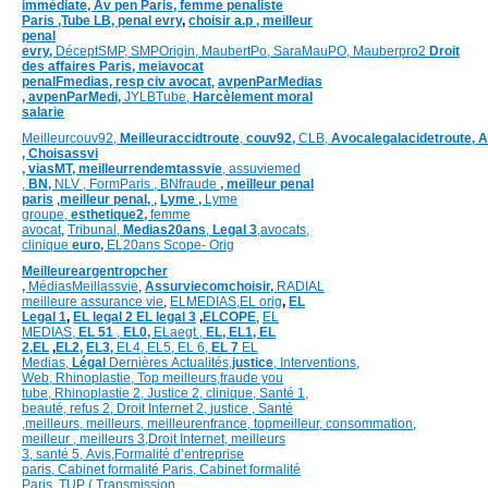
immédiate,
Av pen Paris,
femme penaliste
Paris
,Tube LB,
penal evry
,
choisir a.p ,
meilleur
penal
evry,
DéceptSMP,
SMP
Origin,
MaubertPo,
SaraMauPO,
Mauberpro2
Droit
des affaires Paris,
meiavocat
penalFmedias,
resp civ avocat
,
avpenParMedias
,
avpenParMedi,
JYLBTube,
Harcèlement moral
salarie
Meilleurcouv92,
Meilleuraccidtroute
,
couv92,
CLB,
Avocalegalacidetroute,
A
,
Choisassvi
,
viasMT,
meilleurrendemtassvie
,
assuviemed
,
BN,
NLV ,
FormParis ,
BNfraude
,
meilleur penal
paris
,
meilleur penal,
,
Lyme ,
Lyme
groupe,
esthetique2,
femme
avocat
,
Tribunal,
Medias20ans
,
Legal 3
,
avocats,
clinique
euro,
EL20ans Scope- Orig
Meilleureargentropcher
,
Médias
Meillassvie
,
Assurviecomchoisir,
RADIAL
meilleure assurance vie
,
ELMEDIAS,
EL orig
,
EL
Legal 1
,
EL legal 2
EL legal 3
,
ELCOPE
,
EL
MEDIAS,
EL 51
,
EL0,
ELaegt ,
EL,
EL1,
EL
2,
EL
,
EL2,
EL3,
EL4,
EL5,
EL 6,
EL 7
EL
Medias,
Légal
Dernières
Actualités,
justice
,
Interventions,
Web,
Rhinoplastie
,
Top meilleurs
,
fraude you
tube
,
Rhinoplastie 2
,
Justice 2
,
clinique
,
Santé 1
,
beauté,
refus 2
,
Droit Internet 2
,
justice
, Santé
,
meilleurs
,
meilleurs
,
meilleurenfrance,
topmeilleur,
consommation
,
meilleur ,
meilleurs 3,
Droit Internet
,
meilleurs
3,
santé 5,
Avis
,
Formalité d’entreprise
paris,
Cabinet formalité Paris,
Cabinet formalité
Paris,
TUP ( Transmission