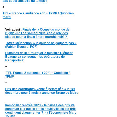
pas céder aux airs du temps »
+
TF1 – France 2 audience 20h + TPMP / Quotidien
mardi
+
Voir aussi :
Finale de la Coupe du monde de
rugby 2023 ce samedi :quel est le prix des
places pour la finale ( hors marché noir) ?
Avec Mélenchon » la gauche ne gagnera pas »
(Fabien Roussel PCF)
Punaises de lit : Pourquoi le ministre Clément
Beaune va convoquer les opérateurs de
transports ?
+
TF1/ France 2 audience ( 20h) + Quotidien /
TPMP
+
Prix des carburants- Vente à perte: dès « le 1er
décembre pour 6 mois » annonce Bruno Le Maire
Immobilier rentrée 2023 « la baisse des prix va
continuer » » quelle est la seule ville où les prix
continuent d’augmenter ? » ( l’économiste Marc
Touati)