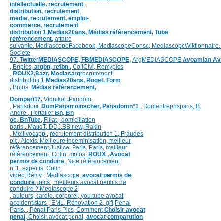
intellectuelle, recrutement
distribution,
recrutement
media,
recrutement,
emploi-
commerce,
recrutement
distribution
1,
Medias20ans,
Médias référencement,
Tube
référencement,
affaire
suivante,
MediascopeFacebook,
MediascopeConso,
MediascopeWiktionnaire
Societe
97,
TwitterMEDIASCOPE,
FBMEDIASCOPE
,
ArgMEDIASCOPE
Avoamian
Av
,
Bnpics,
argbn,
refbn ,
ColiCIvi,
Remypics
,
ROUX2,
Bazr,
Medias
arg
recrutement
distribution
1,
Medias20ans,
RogeL
Form
,
Bnjus,
Médias référencement,
Dompari17,
Vidnikol
,
Paridom
,
Parisdom,
DomParismoinscher,
Parisdomn°1
,
Domentreprisparis,
B.
Andre ,
Portalier
Bn
,
Bn
oc
,
BnTube,
Filiat
,
domiciliation
paris
,
MaudT
,
DDJ,
BB n
ew,
Rakin
,
Meillvocapp
,
recrutement distribution
1, Fraudes
pic,
Alexis
,
Meilleure inde
minisation
,
meilleur
référencement
,
Justice
,
Paris,
Paris,
meilleur
référencement,
Colin
,
motos,
ROUX
, Avocat
permis de conduire
,
Nice référencement
n°1,
expertis,
Colin
vidéo,
Rémy
,
Mediascope,
avocat permis de
conduire
,
pics
,
meilleurs avocat permis de
conduire ?
Mediascope 2
,
auteurs,
cardio,
corpore
l,
you tube avocat
accident,
stars
,
EML,
Rénovation 2
,
gifi,
Penal
Paris,
,
Pénal Paris Pics,
Comment
Choisir avocat
penal,
Choisir avocat penal,
avocat comparution