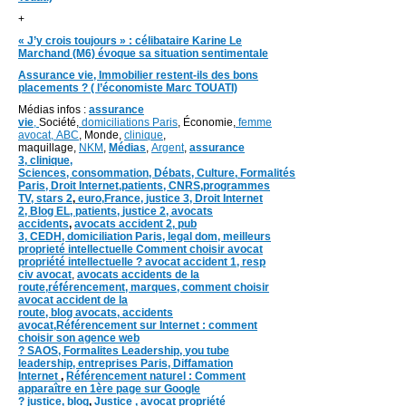
+
« J’y crois toujours » : célibataire Karine Le
Marchand (M6) évoque sa situation sentimentale
Assurance vie, Immobilier restent-ils des bons
placements ? ( l’économiste Marc TOUATI)
Médias infos :
assurance
vie
,
Société,
domiciliations Paris
, Économie,
femme
avocat,
ABC
, Monde,
clinique
,
maquillage,
NKM
,
Médias
,
Argent
,
assurance
3,
clinique
,
Sciences,
consommation
,
Débats
, Culture,
Formalités
Paris,
Droit Internet,
patients
, CNRS,programmes
TV,
stars 2
,
euro,
France
,
justice 3
,
Droit Internet
2
,
Blog EL
, patients,
justice 2
,
avocats
accidents
,
avocats accident 2,
pub
3,
CEDH
,
domiciliation Paris,
legal dom,
meilleurs
proprieté intellectuelle
Comment choisir avocat
propriété intellectuelle ?
avocat accident 1
,
resp
civ avocat
,
avocats accidents de la
route,
référencement, marques,
comment choisir
avocat accident de la
route,
blog
avocats,
accidents
avocat,
Référencement sur Internet : comment
choisir son agence web
?
SAOS
,
Formalites
Leadership,
you tube
leadership,
entreprises Paris
,
Diffamation
Internet
,
Référencement naturel : Comment
apparaître en 1ère page sur Google
?
justice
,
blog
,
Justice
,
avocat propriété