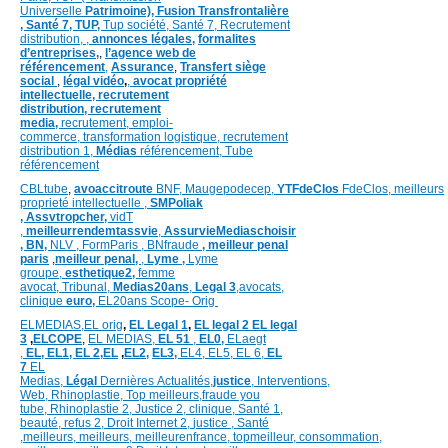
Universelle
Patrimoine),
Fusion Transfrontalière
,
Santé 7, TUP,
Tup société,
Santé 7,
Recrutement
distribution,
,
annonces légales,
formalites
d’entreprises,
,
l’agence web de
référencement
,
Assurance
,
Transfert siège
social
,
légal vidéo
,
,
avocat propriété
intellectuelle, recrutement
distribution,
recrutement
media,
recrutement,
emploi-
commerce,
transformation
logistique,
recrutement
distribution
1,
Médias
référencement,
Tube
référencement
CBLtube
,
avoaccitroute
BNF,
Maugepodecep,
YTFdeClos
FdeClos,
meilleurs
proprieté intellectuelle
,
SMPoliak
,
Assvtropcher,
vidT
,
meilleurrendemtassvie
,
AssurvieMediaschoisir
,
BN,
NLV ,
FormParis ,
BNfraude
,
meilleur penal
paris
,
meilleur penal,
,
Lyme ,
Lyme
groupe,
esthetique2,
femme
avocat
,
Tribunal,
Medias20ans
,
Legal 3
,
avocats,
clinique
euro,
EL20ans Scope- Orig
ELMEDIAS,
EL orig
,
EL Legal 1
,
EL legal 2
EL legal
3
,
ELCOPE
,
EL MEDIAS,
EL 51
,
EL0,
ELaegt
,
EL,
EL1,
EL 2,
EL
,
EL2,
EL3,
EL4,
EL5,
EL 6,
EL
7
EL
Medias,
Légal
Dernières
Actualités,
justice
,
Interventions,
Web,
Rhinoplastie
,
Top meilleurs
,
fraude you
tube
,
Rhinoplastie 2
,
Justice 2
,
clinique
,
Santé 1
,
beauté,
refus 2
,
Droit Internet 2
,
justice
, Santé
,
meilleurs
,
meilleurs
,
meilleurenfrance,
topmeilleur,
consommation
,