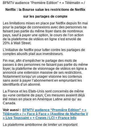
BFMTV audience “Première Edition” + » Télématin » /
Netflix : la Bourse salue les restrictions de Netflix
sur les partages de compte
Les limitations mises en place par Netflix depuis fin mai
pour la partage de connexions avec des personnes ne
faisant pas partie du même foyer dans de nombreux
pays, sauf à payer une option, le cours de l’on action
de la plateforme de vidéos en ligne s’est envolé de
20% à Wall Street.
L’initiative de Netflix pour lutter contre les partages de
comptes abusifs plait aux investisseurs.
Fin mai, afin d’empêcher le partage des mots de
passes à des personnes ne faisant pas partie du même
foyer, la plateforme de visionnage de vidéos en ligne a
annoncé une extension massive de ses restrictions.
Notamment lorsqu’un usager visionne les contenus
sans avoir à payer l’abonnement en empruntant les
identifiants d’un abonné.
La France et les Etats-Unis sont concernés de même
qu »une centaine de pays; Ces mesures avaient déjà
été mises en place en Amérique Latine ainsi qu’ au
Canada.
Voir aussi :
BFMTV audience “Première Edition” + »
Télématin » / » Face à Face » (Apolline de Malherbe )/
» Live Toussaint » + Cnews / LCI + France Info
La plateforme ambitionne de limiter un important