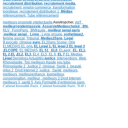
recrutement distribution,
recrutement media,
recrutement,
emploi-commerce,
transformation
logistique,
recrutement distribution
1,
Médias
référencement,
Tube référencement
meilleurs proprieté intellectuelle
Assvtropcher,
vidT ,
meilleurrendemtassvie
,
AssurvieMediaschoisir ,
BN,
NLV ,
FormParis ,
BNfraude
,
meilleur penal paris
,
meilleur penal,
,
Lyme ,
Lyme groupe,
esthetique2,
femme avocat
,
Tribunal,
Medias20ans
,
Legal
3
,
avocats, clinique
euro,
EL20ans Scope- Orig
ELMEDIAS,
EL orig
,
EL Legal 1
,
EL legal 2
EL legal 3
,
ELCOPE
,
EL MEDIAS,
EL 51
,
EL0,
ELaegt ,
EL,
EL1,
EL 2,
EL
,
EL2,
EL3,
EL4,
EL5,
EL 6,
EL 7
EL Medias,
Légal
Dernières
Actualités,
justice
,
Interventions, Web,
Rhinoplastie
,
Top meilleurs
,
fraude you tube
,
Rhinoplastie 2
,
Justice 2
,
clinique
,
Santé 1
, beauté,
refus 2
,
Droit Internet 2
,
justice
, Santé ,
meilleurs
,
meilleurs
,
meilleurenfrance,
topmeilleur,
consommation
, meilleur ,
meilleurs 3,
Droit Internet
,
meilleurs 3,
santé 5,
Avis
,
Formalité d’entreprise paris,
Cabinet formalité Paris,
Cabinet formalité Paris,
TUP (
Transmission Universelle
Patrimoine),
Fusion
Transfrontalière ,
Santé 7, TUP,
Tup société,
Santé 7,
Recrutement distribution,
,
annonces légales,
formalites d’entreprises,
,
l’agence web de
référencement
,
Assurance
,
Transfert siège social
,
légal vidéo
,
,
avocat propriété intellectuelle,
recrutement distribution,
recrutement media,
recrutement,
emploi-commerce,
transformation
logistique,
recrutement distribution
1,
Médias
référencement,
Tube référencement