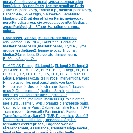
penal,
Choisir avocat penal,
avocat comparution
immédiate,
Av pen Paris,
femme penaliste Paris
,Tube LB,
penal evry
,
choisir a.p ,
meilleur penal evry,
DéceptSMP,
SMP
Origin,
MaubertPo,
SaraMauPO,
Mauberpro2
Droit des affaires Paris,
meiavocat
penalFmedias,
resp civ avocat
,
avpenParMedias ,
avpenParMedi,
JYLBTube,
Harcèlement moral
salarie
Choisassvi ,
viasMT,
meilleurrendemtassvie
,
assuviemed ,
BN,
NLV ,
FormParis ,
BNfraude
,
meilleur penal paris
,
meilleur penal,
,
Lyme ,
Lyme
groupe,
esthetique2,
femme avocat
,
Tribunal,
Medias20ans
,
Legal 3
,
avocats, clinique
euro,
EL20ans Scope- Orig
ELMEDIAS,
EL orig
,
EL Legal 1
,
EL legal 2
EL legal 3
,
ELCOPE
,
EL MEDIAS,
EL 51
,
EL0,
ELaegt ,
EL,
EL1,
EL 2,
EL
,
EL2,
EL3,
EL4,
EL5,
EL 6,
EL 7
EL Medias,
Légal
Dernières
Actualités,
justice
,
Interventions, Web,
Rhinoplastie
,
Top meilleurs
,
fraude you tube
,
Rhinoplastie 2
,
Justice 2
,
clinique
,
Santé 1
, beauté,
refus 2
,
Droit Internet 2
,
justice
, Santé ,
meilleurs
,
meilleurs
,
meilleurenfrance,
topmeilleur,
consommation
, meilleur ,
meilleurs 3,
Droit Internet
,
meilleurs 3,
santé 5,
Avis
,
Formalité d’entreprise paris,
Cabinet formalité Paris,
Cabinet formalité Paris,
TUP (
Transmission Universelle
Patrimoine),
Fusion
Transfrontalière ,
Santé 7, TUP,
Tup société,
Santé 7,
Recrutement distribution,
,
annonces légales,
formalites d’entreprises,
,
l’agence web de
référencement
,
Assurance
,
Transfert siège social
,
légal vidéo
,
,
avocat propriété intellectuelle,