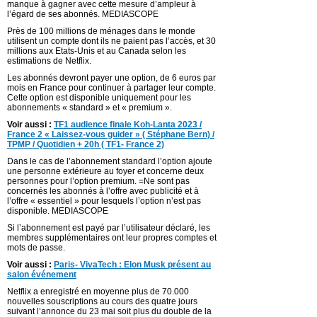
manque à gagner avec cette mesure d’ampleur à
l’égard de ses abonnés. MEDIASCOPE
Près de 100 millions de ménages dans le monde
utilisent un compte dont ils ne paient pas l’accès, et 30
millions aux Etats-Unis et au Canada selon les
estimations de Netflix.
Les abonnés devront payer une option, de 6 euros par
mois en France pour continuer à partager leur compte.
Cette option est disponible uniquement pour les
abonnements « standard » et « premium ».
Voir aussi :
TF1 audience finale Koh-Lanta 2023 /
France 2 « Laissez-vous guider » ( Stéphane Bern) /
TPMP / Quotidien + 20h ( TF1- France 2)
Dans le cas de l’abonnement standard l’option ajoute
une personne extérieure au foyer et concerne deux
personnes pour l’option premium. =Ne sont pas
concernés les abonnés à l’offre avec publicité et à
l’offre « essentiel » pour lesquels l’option n’est pas
disponible. MEDIASCOPE
Si l’abonnement est payé par l’utilisateur déclaré, les
membres supplémentaires ont leur propres comptes et
mots de passe.
Voir aussi :
Paris- VivaTech : Elon Musk présent au
salon événement
Netflix a enregistré en moyenne plus de 70.000
nouvelles souscriptions au cours des quatre jours
suivant l’annonce du 23 mai soit plus du double de la