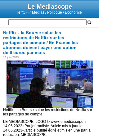
Le Mediascope
le "OFF" Medias / Politique / Economie
Netflix : la Bourse salue les
restrictions de Netflix sur les
partages de compte / En France les
abonnés doivent payer une option
de 6 euros par mois
14 juin 2023
Netflix : La Bourse salue les restrictions de Netflix sur
les partages de compte
LE MEDIASCOPE |LOGO © www.lemediascope.fr
14.06.2023• Par journaliste. Article mis à jour le
14.06.2023• /article publié édité et mis en une par la
rédaction. MEDIASCOPE