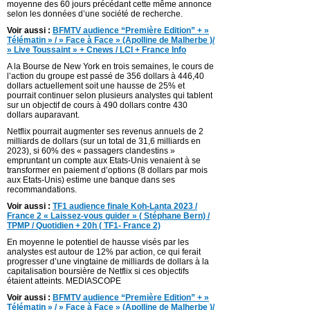
moyenne des 60 jours précédant cette même annonce
selon les données d’une société de recherche.
Voir aussi :
BFMTV audience “Première Edition” + »
Télématin » / » Face à Face » (Apolline de Malherbe )/
» Live Toussaint » + Cnews / LCI + France Info
A la Bourse de New York en trois semaines, le cours de
l’action du groupe est passé de 356 dollars à 446,40
dollars actuellement soit une hausse de 25% et
pourrait continuer selon plusieurs analystes qui tablent
sur un objectif de cours à 490 dollars contre 430
dollars auparavant.
Netflix pourrait augmenter ses revenus annuels de 2
milliards de dollars (sur un total de 31,6 milliards en
2023), si 60% des « passagers clandestins »
empruntant un compte aux Etats-Unis venaient à se
transformer en paiement d’options (8 dollars par mois
aux Etats-Unis) estime une banque dans ses
recommandations.
Voir aussi :
TF1 audience finale Koh-Lanta 2023 /
France 2 « Laissez-vous guider » ( Stéphane Bern) /
TPMP / Quotidien + 20h ( TF1- France 2)
En moyenne le potentiel de hausse visés par les
analystes est autour de 12% par action, ce qui ferait
progresser d’une vingtaine de milliards de dollars à la
capitalisation boursière de Netflix si ces objectifs
étaient atteints. MEDIASCOPE
Voir aussi :
BFMTV audience “Première Edition” + »
Télématin » / » Face à Face » (Apolline de Malherbe )/