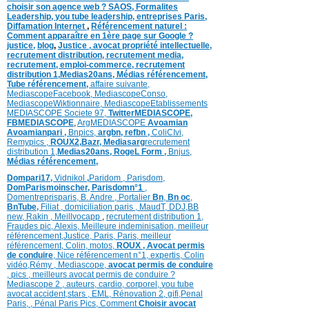
choisir son agence web ?
SAOS
,
Formalites
Leadership,
you tube leadership,
entreprises Paris
,
Diffamation Internet
,
Référencement naturel :
Comment apparaître en 1ère page sur Google ?
justice
,
blog
,
Justice
,
avocat propriété intellectuelle,
recrutement distribution,
recrutement media,
recrutement,
emploi-commerce,
recrutement
distribution
1,
Medias20ans,
Médias
référencement,
Tube référencement,
affaire suivante,
MediascopeFacebook,
MediascopeConso,
MediascopeWiktionnaire,
MediascopeEtablissements
MEDIASCOPE Societe 97,
TwitterMEDIASCOPE,
FBMEDIASCOPE
,
ArgMEDIASCOPE
Avoamian
Avoamianpari ,
Bnpics,
argbn,
refbn ,
ColiCIvi,
Remypics ,
ROUX2,
Bazr,
Medias
arg
recrutement
distribution
1,
Medias20ans,
RogeL
Form ,
Bnjus,
Médias
référencement,
Dompari17,
Vidnikol
,
Paridom ,
Parisdom,
DomParismoinscher,
Parisdomn°1
,
Domentreprisparis,
B. Andre ,
Portalier
Bn
,
Bn oc
,
BnTube,
Filiat
,
domiciliation paris
,
MaudT
,
DDJ,
BB
n
ew,
Rakin ,
Meillvocapp
,
recrutement distribution
1,
Fraudes pic,
Alexis
,
Meilleure inde
minisation
,
meilleur
référencement
,
Justice
,
Paris,
Paris,
meilleur
référencement,
Colin
,
motos,
ROUX
, Avocat permis
de conduire
,
Nice référencement n°1,
expertis,
Colin
vidéo,
Rémy
,
Mediascope,
avocat permis de conduire
,
pics
,
meilleurs avocat permis de conduire ?
Mediascope 2 ,
auteurs,
cardio,
corpore
l,
you tube
avocat accident,
stars
,
EML,
Rénovation 2
,
gifi,
Penal
Paris,
,
Pénal Paris Pics,
Comment
Choisir avocat