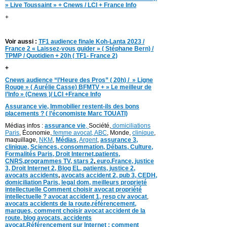
» Live Toussaint » + Cnews / LCI + France Info
+
Voir aussi :
TF1 audience finale Koh-Lanta 2023 /
France 2 « Laissez-vous guider » ( Stéphane Bern) /
TPMP / Quotidien + 20h ( TF1- France 2)
+
Cnews audience “l’Heure des Pros” ( 20h) / » Ligne
Rouge » ( Aurélie Casse) BFMTV + » Le meilleur de
l’Info » (Cnews )/ LCI +France Info
Assurance vie, Immobilier restent-ils des bons
placements ? ( l’économiste Marc TOUATI)
Médias infos :
assurance vie
,
Société,
domiciliations
Paris
, Économie,
femme avocat,
ABC
, Monde,
clinique
,
maquillage,
NKM
,
Médias
,
Argent
,
assurance 3,
clinique
, Sciences,
consommation
,
D
ébats
,
Culture,
Formalités Paris,
Droit Internet,
patients
,
CNRS,programmes TV,
stars 2
,
euro,
France
,
justice
3
,
Droit Internet 2
,
Blog EL
, patients,
justice 2
,
avocats accidents
,
avocats accident 2,
pub 3,
CEDH
,
domiciliation Paris,
legal dom,
meilleurs proprieté
intellectuelle
Comment choisir avocat propriété
intellectuelle ?
avocat accident 1
,
resp civ avocat
,
avocats accidents de la route,
référencement,
marques
,
comment choisir avocat accident de la
route
,
blog
avocats
,
accidents
avocat
,
Référencement sur Internet : comment