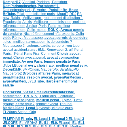
Dompari17,
Vidnikol
,
Paridom ,
Parisdom,
DomParismoinscher,
Parisdomn°1
,
Domentreprisparis,
B. Andre ,
Portalier
Bn
,
Bn oc
,
BnTube,
Filiat
,
domiciliation paris
,
MaudT
,
DDJ,
BB
n
ew,
Rakin ,
Meillvocapp
,
recrutement distribution
1,
Fraudes pic,
Alexis
,
Meilleure inde
minisation
,
meilleur
référencement
,
Justice
,
Paris,
Paris,
meilleur
référencement,
Colin
,
motos,
ROUX
, Avocat permis
de conduire
,
Nice référencement n°1,
expertis,
Colin
vidéo,
Rémy
,
Mediascope,
avocat permis de conduire
,
pics
,
meilleurs avocat permis de conduire ?
Mediascope 2 ,
auteurs,
cardio,
corpore
l,
you tube
avocat accident,
stars
,
EML,
Rénovation 2
,
gifi,
Penal
Paris,
,
Pénal Paris Pics,
Comment
Choisir avocat
penal,
Choisir avocat penal,
avocat comparution
immédiate,
Av pen Paris,
femme penaliste Paris
,Tube LB,
penal evry
,
choisir a.p ,
meilleur penal evry,
DéceptSMP,
SMP
Origin,
MaubertPo,
SaraMauPO,
Mauberpro2
Droit des affaires Paris,
meiavocat
penalFmedias,
resp civ avocat
,
avpenParMedias ,
avpenParMedi,
JYLBTube,
Harcèlement moral
salarie
Choisassvi ,
viasMT,
meilleurrendemtassvie
,
assuviemed ,
BN,
NLV ,
FormParis ,
BNfraude
,
meilleur penal paris
,
meilleur penal,
,
Lyme ,
Lyme
groupe,
esthetique2,
femme avocat
,
Tribunal,
Medias20ans
,
Legal 3
,
avocats, clinique
euro,
EL20ans Scope- Orig
ELMEDIAS,
EL orig
,
EL Legal 1
,
EL legal 2
EL legal 3
,
ELCOPE
,
EL MEDIAS,
EL 51
,
EL0,
ELaegt ,
EL,
EL1,
EL 2,
EL
,
EL2,
EL3,
EL4,
EL5,
EL 6,
EL 7
EL Medias,