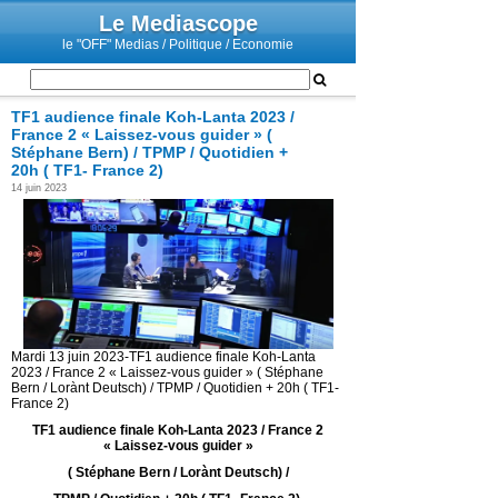
Le Mediascope
le "OFF" Medias / Politique / Economie
TF1 audience finale Koh-Lanta 2023 /
France 2 « Laissez-vous guider » (
Stéphane Bern) / TPMP / Quotidien +
20h ( TF1- France 2)
14 juin 2023
Mardi 13 juin 2023-TF1 audience finale Koh-Lanta
2023 / France 2 « Laissez-vous guider » ( Stéphane
Bern / Lorànt Deutsch) / TPMP / Quotidien + 20h ( TF1-
France 2)
TF1 audience finale Koh-Lanta 2023 / France 2
« Laissez-vous guider »
( Stéphane Bern / Lorànt Deutsch) /