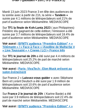
TPMP / Quotidien + 20h ( TF1- France 2)
Mardi 13 juin 2023 France 3 en tête des audiences de
la soirée avec à partir de 21h, la série «
Tandem »
suivie par 4.1 millions de téléspectateurs soit 21% de
part d’audience selon Médiamétrie. MEDIASCOPE
Sur
TF1 la finale de Koh-Lanta 2023
( aux Philippines)
Frédéric élu gagnant de cette édition; l’émission a été
suivie par 3.7 millions de téléspectateurs soit 18.4% de
part d’audience selon Médiamétrie. MEDIASCOPE
Voir aussi :
BFMTV audience “Première Edition” + »
Télématin » / » Face à Face » (Apolline de Malherbe )/
» Live Toussaint » + Cnews / LCI + France Info
Sur
TF1 le journal de 20h
a été suivi par 4.4 millions de
téléspectateurs soit 25.2% de part de marché selon
Médiamétrie. MEDIASCOPE.
Voir aussi :
Paris- VivaTech : Elon Musk présent au
salon événement
Sur France 2 «
Laissez-vous guider »
avec Stéphane
Bern et Lorànt Deutsch a été suivi par 1.9 million de
téléspectateurs soit 10.6% de part d’audience selon
Médiamétrie. MEDIASCOPE
Sur
France 2 le journal de 20h
( Karine Baste) a été
suivi par 3.9 millions de téléspectateurs soit 22.4% de
part de marché selon Médiamétrie. MEDIASCOPE
Voir aussi :
BFMTV audience “Première Edition” + »