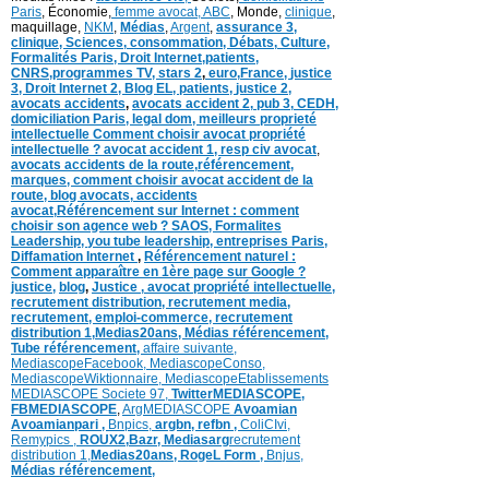
Paris
, Économie,
femme avocat,
ABC
, Monde,
clinique
,
maquillage,
NKM
,
Médias
,
Argent
,
assurance 3,
clinique
, Sciences,
consommation
,
D
ébats
,
Culture,
Formalités Paris,
Droit Internet,
patients
,
CNRS,programmes TV,
stars 2
,
euro,
France
,
justice
3
,
Droit Internet 2
,
Blog EL
, patients,
justice 2
,
avocats accidents
,
avocats accident 2,
pub 3,
CEDH
,
domiciliation Paris,
legal dom,
meilleurs proprieté
intellectuelle
Comment choisir avocat propriété
intellectuelle ?
avocat accident 1
,
resp civ avocat
,
avocats accidents de la route,
référencement,
marques
,
comment choisir avocat accident de la
route
,
blog
avocats
,
accidents
avocat
,
Référencement sur Internet : comment
choisir son agence web ?
SAOS
,
Formalites
Leadership,
you tube leadership,
entreprises Paris
,
Diffamation Internet
,
Référencement naturel :
Comment apparaître en 1ère page sur Google ?
justice
,
blog
,
Justice
,
avocat propriété intellectuelle,
recrutement distribution,
recrutement media,
recrutement,
emploi-commerce,
recrutement
distribution
1,
Medias20ans,
Médias
référencement,
Tube référencement,
affaire suivante,
MediascopeFacebook,
MediascopeConso,
MediascopeWiktionnaire,
MediascopeEtablissements
MEDIASCOPE Societe 97,
TwitterMEDIASCOPE,
FBMEDIASCOPE
,
ArgMEDIASCOPE
Avoamian
Avoamianpari ,
Bnpics,
argbn,
refbn ,
ColiCIvi,
Remypics ,
ROUX2,
Bazr,
Medias
arg
recrutement
distribution
1,
Medias20ans,
RogeL
Form ,
Bnjus,
Médias
référencement,