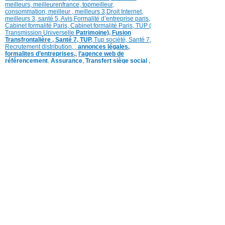
meilleurs
,
meilleurenfrance,
topmeilleur,
consommation
, meilleur ,
meilleurs 3,
Droit Internet
,
meilleurs 3,
santé 5,
Avis
,
Formalité d’entreprise paris,
Cabinet formalité Paris,
Cabinet formalité Paris,
TUP (
Transmission Universelle
Patrimoine),
Fusion
Transfrontalière ,
Santé 7, TUP,
Tup société,
Santé 7,
Recrutement distribution,
,
annonces légales,
formalites d’entreprises,
,
l’agence web de
référencement
,
Assurance
,
Transfert siège social
,
légal vidéo
,
,
avocat propriété intellectuelle,
recrutement distribution,
recrutement media,
recrutement,
emploi-commerce,
transformation
logistique,
recrutement distribution
1,
Médias
référencement,
Tube référencement
Programme TV Actu télé
COPYRIGHT ©2006-2019 © www.lemediascope.fr
Tous droits réservés
Service Client Mentions légales Conditions générales
d’utilisation Charte des commentaires Vie privée,
données perso. modération. Contacts Archives sujets
en régions Boutique Régie Publicitaire
La fréquentation du MEDIASCOPE ©
www.lemediascope.fr est certifiée.
Abonnez vous à partir de 1 €
Réagir
Ajouter