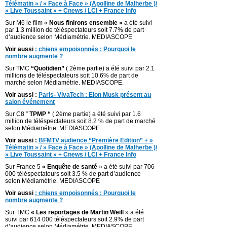
Télématin » / » Face à Face » (Apolline de Malherbe )/
» Live Toussaint » + Cnews / LCI + France Info
Sur M6 le film «
Nous finirons ensemble »
a été suivi
par 1.3 million de téléspectateurs soit 7.7% de part
d’audience selon Médiamétrie. MEDIASCOPE
Voir aussi
: chiens empoisonnés : Pourquoi le
nombre augmente ?
Sur TMC
“Quotidien”
( 2ème partie) a été suivi par 2.1
millions de téléspectateurs soit 10.6% de part de
marché selon Médiamétrie. MEDIASCOPE.
Voir aussi :
Paris- VivaTech : Elon Musk présent au
salon événement
Sur C8 ”
TPMP “
( 2ème partie) a été suivi par 1.6
million de téléspectateurs soit 8.2 % de part de marché
selon Médiamétrie. MEDIASCOPE
Voir aussi :
BFMTV audience “Première Edition” + »
Télématin » / » Face à Face » (Apolline de Malherbe )/
» Live Toussaint » + Cnews / LCI + France Info
Sur France 5
« Enquête de santé
» a été suivi par 706
000 téléspectateurs soit 3.5 % de part d’audience
selon Médiamétrie. MEDIASCOPE
Voir aussi
: chiens empoisonnés : Pourquoi le
nombre augmente ?
Sur TMC
« Les reportages de Martin Weill
» a été
suivi par 614 000 téléspectateurs soit 2.9% de part
d’audience selon Médiamétrie. MEDIASCOPE