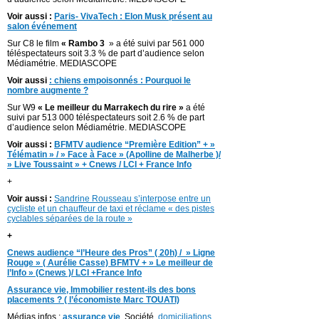
Voir aussi :
Paris- VivaTech : Elon Musk présent au
salon événement
Sur C8 le film
« Rambo 3
» a été suivi par 561 000
téléspectateurs soit 3.3 % de part d’audience selon
Médiamétrie. MEDIASCOPE
Voir aussi
: chiens empoisonnés : Pourquoi le
nombre augmente ?
Sur W9
« Le meilleur du Marrakech du rire »
a été
suivi par 513 000 téléspectateurs soit 2.6 % de part
d’audience selon Médiamétrie. MEDIASCOPE
Voir aussi :
BFMTV audience “Première Edition” + »
Télématin » / » Face à Face » (Apolline de Malherbe )/
» Live Toussaint » + Cnews / LCI + France Info
+
Voir aussi :
Sandrine Rousseau s’interpose entre un
cycliste et un chauffeur de taxi et réclame « des pistes
cyclables séparées de la route »
+
Cnews audience “l’Heure des Pros” ( 20h) / » Ligne
Rouge » ( Aurélie Casse) BFMTV + » Le meilleur de
l’Info » (Cnews )/ LCI +France Info
Assurance vie, Immobilier restent-ils des bons
placements ? ( l’économiste Marc TOUATI)
Médias infos :
assurance vie
,
Société,
domiciliations