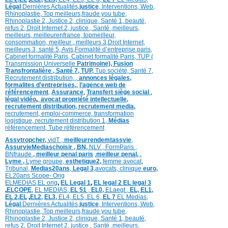
Légal
Dernières
Actualités,
justice
,
Interventions, Web,
Rhinoplastie
,
Top meilleurs
,
fraude you tube
,
Rhinoplastie 2
,
Justice 2
,
clinique
,
Santé 1
, beauté,
refus 2
,
Droit Internet 2
,
justice
, Santé ,
meilleurs
,
meilleurs
,
meilleurenfrance,
topmeilleur,
consommation
, meilleur ,
meilleurs 3,
Droit Internet
,
meilleurs 3,
santé 5,
Avis
,
Formalité d’entreprise paris,
Cabinet formalité Paris,
Cabinet formalité Paris,
TUP (
Transmission Universelle
Patrimoine),
Fusion
Transfrontalière ,
Santé 7, TUP,
Tup société,
Santé 7,
Recrutement distribution,
,
annonces légales,
formalites d’entreprises,
,
l’agence web de
référencement
,
Assurance
,
Transfert siège social
,
légal vidéo
,
,
avocat propriété intellectuelle,
recrutement distribution,
recrutement media,
recrutement,
emploi-commerce,
transformation
logistique,
recrutement distribution
1,
Médias
référencement,
Tube référencement
Assvtropcher,
vidT ,
meilleurrendemtassvie
,
AssurvieMediaschoisir ,
BN,
NLV ,
FormParis ,
BNfraude
,
meilleur penal paris
,
meilleur penal,
,
Lyme ,
Lyme groupe,
esthetique2,
femme avocat
,
Tribunal,
Medias20ans
,
Legal 3
,
avocats, clinique
euro,
EL20ans Scope- Orig
ELMEDIAS,
EL orig
,
EL Legal 1
,
EL legal 2
EL legal 3
,
ELCOPE
,
EL MEDIAS,
EL 51
,
EL0,
ELaegt ,
EL,
EL1,
EL 2,
EL
,
EL2,
EL3,
EL4,
EL5,
EL 6,
EL 7
EL Medias,
Légal
Dernières
Actualités,
justice
,
Interventions, Web,
Rhinoplastie
,
Top meilleurs
,
fraude you tube
,
Rhinoplastie 2
,
Justice 2
,
clinique
,
Santé 1
, beauté,
refus 2
,
Droit Internet 2
,
justice
, Santé ,
meilleurs
,