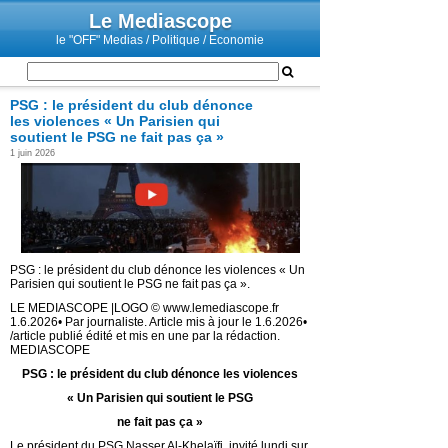
Le Mediascope
le "OFF" Medias / Politique / Economie
PSG : le président du club dénonce
les violences « Un Parisien qui
soutient le PSG ne fait pas ça »
1 juin 2026
PSG : le président du club dénonce les violences « Un
Parisien qui soutient le PSG ne fait pas ça ».
LE MEDIASCOPE |LOGO © www.lemediascope.fr
1.6.2026• Par journaliste. Article mis à jour le 1.6.2026•
/article publié édité et mis en une par la rédaction.
MEDIASCOPE
PSG : le président du club dénonce les violences
« Un Parisien qui soutient le PSG
ne fait pas ça »
Le président du PSG Nasser Al-Khelaïfi, invité lundi sur