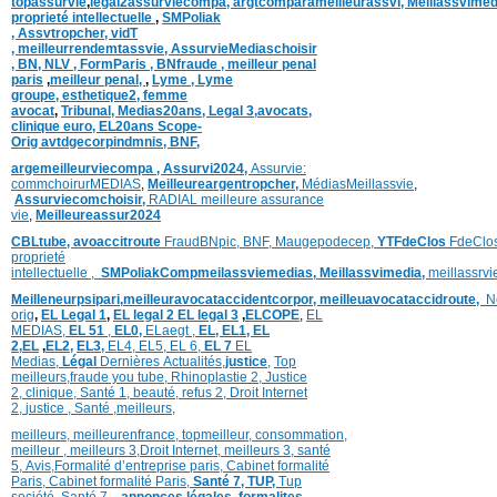
topassurvie
,
légal2assurviecompa,
argtcomparameilleurassvi,
Meillassvimed
proprieté intellectuelle
,
SMPoliak
,
Assvtropcher,
vidT
,
meilleurrendemtassvie,
AssurvieMediaschoisir
,
BN,
NLV ,
FormParis ,
BNfraude ,
meilleur penal
paris
,
meilleur penal,
,
Lyme ,
Lyme
groupe,
esthetique2,
femme
avocat
,
Tribunal,
Medias20ans,
Legal 3
,
avocats,
clinique
euro,
EL20ans Scope-
Orig
avtdgecorpindmnis,
BNF,
argemeilleurviecompa ,
Assurvi2024,
Assurvie:
commchoirurMEDIAS
,
Meilleureargentropcher,
Médias
Meillassvie
,
Assurviecomchoisir,
RADIAL meilleure assurance
vie
,
Meilleureassur2024
CBLtube,
avoaccitroute
FraudBNpic,
BNF,
Maugepodecep,
YTFdeClos
FdeClo
proprieté
intellectuelle
,
SMPoliak
Compmeilassviemedias,
Meillassvimedia,
meillassrv
Meilleneurpsipari,
meilleuravocataccidentcorpor,
meilleuavocataccidroute,
N
orig
,
EL Legal 1
,
EL legal 2
EL legal 3
,
ELCOPE
,
EL
MEDIAS,
EL 51
,
EL0,
ELaegt ,
EL,
EL1,
EL
2,
EL
,
EL2,
EL3,
EL4,
EL5,
EL 6,
EL 7
EL
Medias,
Légal
Dernières
Actualités,
justice
,
Top
meilleurs
,
fraude you tube
,
Rhinoplastie 2
,
Justice
2
,
clinique
,
Santé 1
, beauté,
refus 2
,
Droit Internet
2
,
justice
, Santé ,
meilleurs
,
meilleurs
,
meilleurenfrance,
topmeilleur,
consommation
,
meilleur ,
meilleurs 3,
Droit Internet
,
meilleurs 3,
santé
5,
Avis
,
Formalité d’entreprise paris,
Cabinet formalité
Paris,
Cabinet formalité Paris,
Santé 7, TUP,
Tup
société,
Santé 7
,
,
annonces légales,
formalites