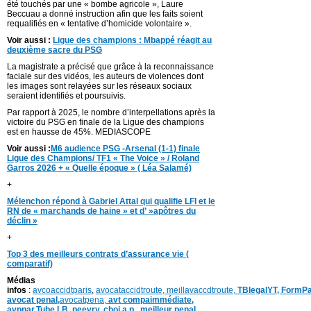
été touchés par une « bombe agricole », Laure
Beccuau a donné instruction afin que les faits soient
requalifiés en « tentative d’homicide volontaire ».
Voir aussi :
Ligue des champions : Mbappé réagit au
deuxième sacre du PSG
La magistrate a précisé que grâce à la reconnaissance
faciale sur des vidéos, les auteurs de violences dont
les images sont relayées sur les réseaux sociaux
seraient identifiés et poursuivis.
Par rapport à 2025, le nombre d’interpellations après la
victoire du PSG en finale de la Ligue des champions
est en hausse de 45%. MEDIASCOPE
Voir aussi :
M6 audience PSG -Arsenal (1-1) finale
Ligue des Champions/ TF1 « The Voice » / Roland
Garros 2026 + « Quelle époque » ( Léa Salamé)
+
Mélenchon répond à Gabriel Attal qui qualifie LFI et le
RN de « marchands de haine » et d’ »apôtres du
déclin »
+
Top 3 des meilleurs contrats d’assurance vie (
comparatif)
Médias
infos
:
avcoaccidtparis
,
avocataccidtroute,
meillavaccdtroute,
TBlegalYT,
FormPa
avocat penal,
avocatpena,
avt compaimmédiate,
avppar
,
Tube LB,
peevry
,
choi a.p ,
meilleur penal