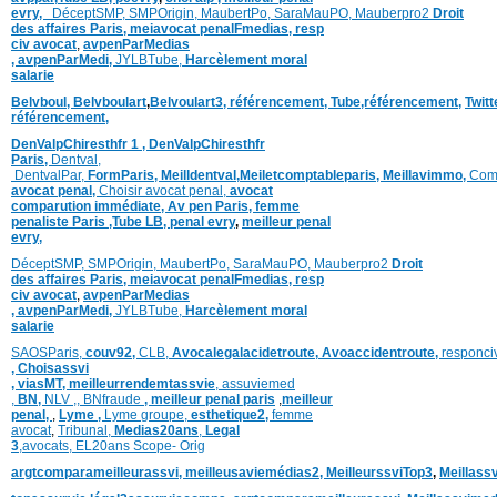
evry,
DéceptSMP,
SMP
Origin,
MaubertPo,
SaraMauPO,
Mauberpro2
Droit
des affaires Paris,
meiavocat penalFmedias,
resp
civ avocat
,
avpenParMedias
,
avpenParMedi,
JYLBTube,
Harcèlement moral
salarie
Belvboul,
Belvboulart
,
Belvoulart3,
référencement,
Tube,référencement,
Twit
référencement,
DenValpChiresthfr 1 ,
DenValpChiresthfr
Paris,
Dentval,
DentvalPar,
FormParis,
Meilldentval
,
Meiletcomptableparis
,
Meillavimmo,
Com
avocat penal,
Choisir avocat penal,
avocat
comparution immédiate,
Av pen Paris,
femme
penaliste Paris
,Tube LB,
penal evry
,
meilleur penal
evry,
DéceptSMP,
SMP
Origin,
MaubertPo,
SaraMauPO,
Mauberpro2
Droit
des affaires Paris,
meiavocat penalFmedias,
resp
civ avocat
,
avpenParMedias
,
avpenParMedi,
JYLBTube,
Harcèlement moral
salarie
SAOSParis,
couv92,
CLB,
Avocalegalacidetroute,
Avoaccidentroute,
responci
,
Choisassvi
,
viasMT,
meilleurrendemtassvie
,
assuviemed
,
BN,
NLV ,
,
BNfraude
,
meilleur penal paris
,
meilleur
penal,
,
Lyme ,
Lyme groupe,
esthetique2,
femme
avocat
,
Tribunal,
Medias20ans
,
Legal
3
,
avocats,
EL20ans Scope- Orig
argtcomparameilleurassvi,
meilleusaviemédias
2,
MeilleurssviTop3
,
Meillass