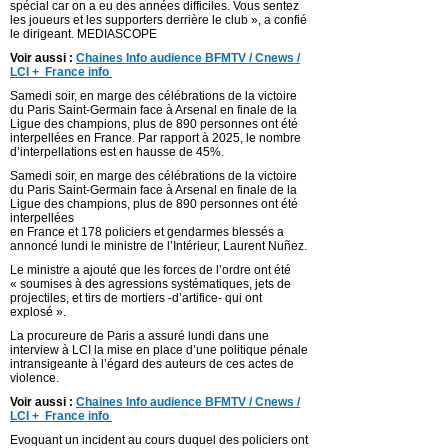
spécial car on a eu des années difficiles. Vous sentez
les joueurs et les supporters derrière le club », a confié
le dirigeant. MEDIASCOPE
Voir aussi :
Chaines Info audience BFMTV / Cnews /
LCI + France info
Samedi soir, en marge des célébrations de la victoire
du Paris Saint-Germain face à Arsenal en finale de la
Ligue des champions, plus de 890 personnes ont été
interpellées en France. Par rapport à 2025, le nombre
d’interpellations est en hausse de 45%.
Samedi soir, en marge des célébrations de la victoire
du Paris Saint-Germain face à Arsenal en finale de la
Ligue des champions, plus de 890 personnes ont été
interpellées
en France et 178 policiers et gendarmes blessés a
annoncé lundi le ministre de l’Intérieur, Laurent Nuñez.
Le ministre a ajouté que les forces de l’ordre ont été
« soumises à des agressions systématiques, jets de
projectiles, et tirs de mortiers -d’artifice- qui ont
explosé ».
La procureure de Paris a assuré lundi dans une
interview à LCI la mise en place d’une politique pénale
intransigeante à l’égard des auteurs de ces actes de
violence.
Voir aussi :
Chaines Info audience BFMTV / Cnews /
LCI + France info
Evoquant un incident au cours duquel des policiers ont