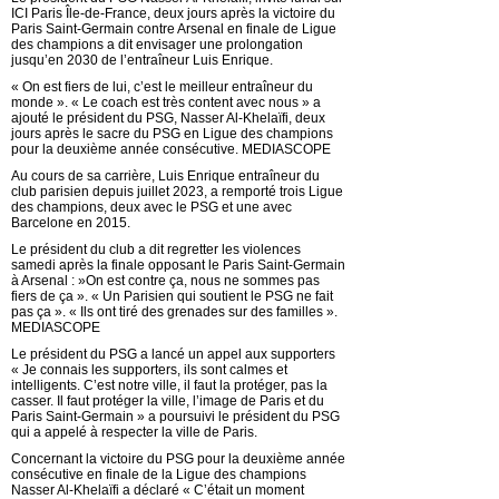
ICI Paris Île-de-France, deux jours après la victoire du
Paris Saint-Germain contre Arsenal en finale de Ligue
des champions a dit envisager une prolongation
jusqu’en 2030 de l’entraîneur Luis Enrique.
« On est fiers de lui, c’est le meilleur entraîneur du
monde ». « Le coach est très content avec nous » a
ajouté le président du PSG, Nasser Al-Khelaïfi, deux
jours après le sacre du PSG en Ligue des champions
pour la deuxième année consécutive. MEDIASCOPE
Au cours de sa carrière, Luis Enrique entraîneur du
club parisien depuis juillet 2023, a remporté trois Ligue
des champions, deux avec le PSG et une avec
Barcelone en 2015.
Le président du club a dit regretter les violences
samedi après la finale opposant le Paris Saint-Germain
à Arsenal : »On est contre ça, nous ne sommes pas
fiers de ça ». « Un Parisien qui soutient le PSG ne fait
pas ça ». « Ils ont tiré des grenades sur des familles ».
MEDIASCOPE
Le président du PSG a lancé un appel aux supporters
« Je connais les supporters, ils sont calmes et
intelligents. C’est notre ville, il faut la protéger, pas la
casser. Il faut protéger la ville, l’image de Paris et du
Paris Saint-Germain » a poursuivi le président du PSG
qui a appelé à respecter la ville de Paris.
Concernant la victoire du PSG pour la deuxième année
consécutive en finale de la Ligue des champions
Nasser Al-Khelaïfi a déclaré « C’était un moment