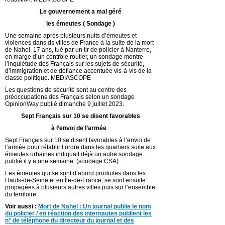
Le gouvernement a mal géré
les émeutes ( Sondage )
Une semaine après plusieurs nuits d’émeutes et
violences dans ds villes de France à la suite de la mort
de Nahel, 17 ans, tué par un tir de policier à Nanterre,
en marge d’un contrôle routier, un sondage montre
l’inquiétude des Français sur les sujets de sécurité,
d’immigration et de défiance accentuée vis-à-vis de la
classe politique
.
MEDIASCOPE
Les questions de sécurité sont au centre des
préoccupations des Français selon un sondage
OpinionWay publié dimanche 9 juillet 2023.
Sept Français sur 10 se disent favorables
à l’envoi de l’armée
Sept Français sur 10 se disent favorables à l’envoi de
l’armée pour rétablir l’ordre dans les quartiers suite aux
émeutes urbaines indiquait déjà un autre sondage
publié il y a une semaine. (sondage CSA).
Les émeutes qui se sont d’abord produites dans les
Hauts-de-Seine et en Île-de-France, se sont ensuite
propagées à plusieurs autres villes puis sur l’ensemble
du territoire.
Voir aussi :
Mort de Nahel : Un journal publie le nom
du policier / en réaction des internautes publient les
n° de téléphone du directeur du journal et des