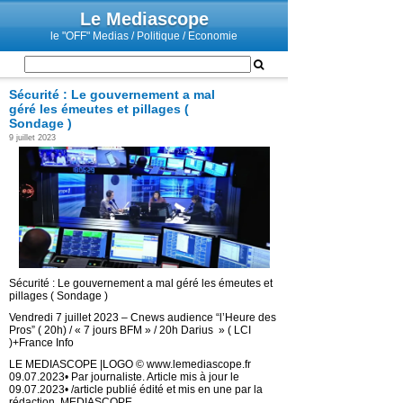
Le Mediascope
le "OFF" Medias / Politique / Economie
Sécurité : Le gouvernement a mal
géré les émeutes et pillages (
Sondage )
9 juillet 2023
Sécurité : Le gouvernement a mal géré les émeutes et
pillages ( Sondage )
Vendredi 7 juillet 2023 – Cnews audience “l’Heure des
Pros” ( 20h) / « 7 jours BFM » / 20h Darius » ( LCI
)+France Info
LE MEDIASCOPE |LOGO © www.lemediascope.fr
09.07.2023• Par journaliste. Article mis à jour le
09.07.2023• /article publié édité et mis en une par la
rédaction. MEDIASCOPE