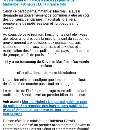
» Télématin » / » Face à Face ( (Apolline de
Malherbe) + /Cnews / LCI + France Info
Selon ce participant,Emmanuel Macron « a aussi
demandé au gouvernement de continuer à être au côté
des policiers, gendarmes, magistrats, greffiers,
pompiers, élus mobilisés jour et nuit depuis cinq
jours».
Au cours de cette réunion, trois priorités ont été fixées
ale retour à l’ordre, puis la mise en avant du soutien du
gouvernement aux policiers, aux gendarmes, aux
sapeurs pompiers, aux magistrats et aux élus et la
mobilisation des forces politiques du pays – présidents
de groupe, chefs de partis, députés.
«Il y a eu beaucoup de Kevin et Mattéo» : Darmanin
refuse
«l’explication seulement identitaire»
Un ancien ministre souligne que lorsqu’une politique
de sécurité ne marche pas il faut en changer.
Le ministre de l’Intérieur interrogé mercredi lors d’une
audition au Sénat a livré un premier bilan de la crise.
Voir aussi :
Mort de Nahel : Un journal publie le nom
du policier / en réaction des internautes publient les
n° de téléphone du directeur du journal et des
journalistes
De son côté, le e ministre de l’Intérieur Gérald
Darmanin a dressé un premier bilan mercredi devant la
commission des Lois du Sénat et a notamment évoqué