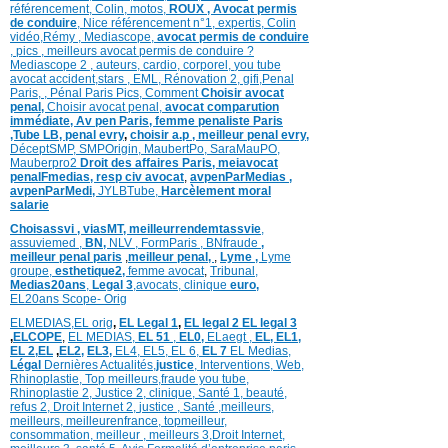
référencement,
Colin
,
motos,
ROUX
, Avocat permis
de conduire
,
Nice référencement n°1,
expertis,
Colin
vidéo,
Rémy
,
Mediascope,
avocat permis de conduire
,
pics
,
meilleurs avocat permis de conduire ?
Mediascope 2 ,
auteurs,
cardio,
corpore
l,
you tube
avocat accident,
stars
,
EML,
Rénovation 2
,
gifi,
Penal
Paris,
,
Pénal Paris Pics,
Comment
Choisir avocat
penal,
Choisir avocat penal,
avocat comparution
immédiate,
Av pen Paris,
femme penaliste Paris
,Tube LB,
penal evry
,
choisir a.p ,
meilleur penal evry,
DéceptSMP,
SMP
Origin,
MaubertPo,
SaraMauPO,
Mauberpro2
Droit des affaires Paris,
meiavocat
penalFmedias,
resp civ avocat
,
avpenParMedias ,
avpenParMedi,
JYLBTube,
Harcèlement moral
salarie
Choisassvi ,
viasMT,
meilleurrendemtassvie
,
assuviemed ,
BN,
NLV ,
FormParis ,
BNfraude
,
meilleur penal paris
,
meilleur penal,
,
Lyme ,
Lyme
groupe,
esthetique2,
femme avocat
,
Tribunal,
Medias20ans
,
Legal 3
,
avocats, clinique
euro,
EL20ans Scope- Orig
ELMEDIAS,
EL orig
,
EL Legal 1
,
EL legal 2
EL legal 3
,
ELCOPE
,
EL MEDIAS,
EL 51
,
EL0,
ELaegt ,
EL,
EL1,
EL 2,
EL
,
EL2,
EL3,
EL4,
EL5,
EL 6,
EL 7
EL Medias,
Légal
Dernières
Actualités,
justice
,
Interventions, Web,
Rhinoplastie
,
Top meilleurs
,
fraude you tube
,
Rhinoplastie 2
,
Justice 2
,
clinique
,
Santé 1
, beauté,
refus 2
,
Droit Internet 2
,
justice
, Santé ,
meilleurs
,
meilleurs
,
meilleurenfrance,
topmeilleur,
consommation
, meilleur ,
meilleurs 3,
Droit Internet
,