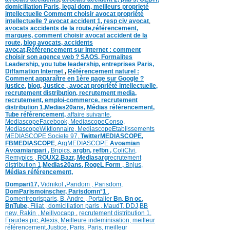
domiciliation Paris,
legal dom,
meilleurs proprieté
intellectuelle
Comment choisir avocat propriété
intellectuelle ?
avocat accident 1
,
resp civ avocat
,
avocats accidents de la route,
référencement,
marques
,
comment choisir avocat accident de la
route
,
blog
avocats
,
accidents
avocat
,
Référencement sur Internet : comment
choisir son agence web ?
SAOS
,
Formalites
Leadership,
you tube leadership,
entreprises Paris
,
Diffamation Internet
,
Référencement naturel :
Comment apparaître en 1ère page sur Google ?
justice
,
blog
,
Justice
,
avocat propriété intellectuelle,
recrutement distribution,
recrutement media,
recrutement,
emploi-commerce,
recrutement
distribution
1,
Medias20ans,
Médias
référencement,
Tube référencement,
affaire suivante,
MediascopeFacebook,
MediascopeConso,
MediascopeWiktionnaire,
MediascopeEtablissements
MEDIASCOPE Societe 97,
TwitterMEDIASCOPE,
FBMEDIASCOPE
,
ArgMEDIASCOPE
Avoamian
Avoamianpari ,
Bnpics,
argbn,
refbn ,
ColiCIvi,
Remypics ,
ROUX2,
Bazr,
Medias
arg
recrutement
distribution
1,
Medias20ans,
RogeL
Form ,
Bnjus,
Médias
référencement,
Dompari17,
Vidnikol
,
Paridom ,
Parisdom,
DomParismoinscher,
Parisdomn°1
,
Domentreprisparis,
B. Andre ,
Portalier
Bn
,
Bn oc
,
BnTube,
Filiat
,
domiciliation paris
,
MaudT
,
DDJ,
BB
n
ew,
Rakin ,
Meillvocapp
,
recrutement distribution
1,
Fraudes pic,
Alexis
,
Meilleure inde
minisation
,
meilleur
référencement
,
Justice
,
Paris,
Paris,
meilleur