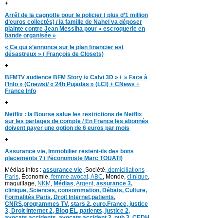
+
Arrêt de la cagnotte pour le policier ( plus d’1 million
d’euros collectés) / la famille de Nahel va déposer
plainte contre Jean Messiha pour « escroquerie en
bande organisée »
« Ce qui s’annonce sur le plan financier est
désastreux » ( François de Closets)
+
BFMTV audience BFM Story /« Calvi 3D » / » Face à
l’Info » (Cnews)/ « 24h Pujadas » (LCI) + CNews +
France Info
+
Netflix : la Bourse salue les restrictions de Netflix
sur les partages de compte / En France les abonnés
doivent payer une option de 6 euros par mois
+
Assurance vie, Immobilier restent-ils des bons
placements ? ( l’économiste Marc TOUATI)
Médias infos :
assurance vie
,
Société,
domiciliations
Paris
, Économie,
femme avocat,
ABC
, Monde,
clinique
,
maquillage,
NKM
,
Médias
,
Argent
,
assurance 3,
clinique
, Sciences,
consommation
,
D
ébats
,
Culture,
Formalités Paris,
Droit Internet,
patients
,
CNRS,programmes TV,
stars 2
,
euro,
France
,
justice
3
,
Droit Internet 2
,
Blog EL
, patients,
justice 2
,
avocats accidents
,
avocats accident 2,
pub 3,
CEDH
,