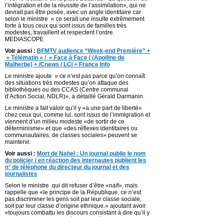
l’intégration et de la réussite de l’assimilation», qui ne
devrait pas être posée, avec un angle identitaire car
selon le ministre « ce serait une insulte extrêmement
forte à tous ceux qui sont issus de familles très
modestes, travaillent et respectent l’ordre.
MEDIASCOPE
Voir aussi :
BFMTV audience “Week-end Première” +
» Télématin » / » Face à Face ( (Apolline de
Malherbe) + /Cnews / LCI + France Info
Le ministre ajoute » ce n’est pas parce qu’on connaît
des situations très modestes qu’on attaque des
bibliothèques ou des CCAS (Centre communal
d’Action Social, NDLR)», a détaillé Gérald Darmanin.
Le ministre a fait valoir qu’il y «a une part de liberté»
chez ceux qui, comme lui, sont issus de l’immigration et
viennent d’un milieu modeste «de sortir de ce
déterminisme» et que «des réflexes identitaires ou
communautaires, de classes sociales» peuvent se
maintenir.
Voir aussi :
Mort de Nahel : Un journal publie le nom
du policier / en réaction des internautes publient les
n° de téléphone du directeur du journal et des
journalistes
Selon le ministre qui dit refuser d’être «naïf», mais
rappelle que «le principe de la République, ce n’est
pas discriminer les gens soit par leur classe sociale,
soit par leur classe d’origine ethnique.» ajoutant avoir
«toujours combattu les discours consistant à dire qu’il y