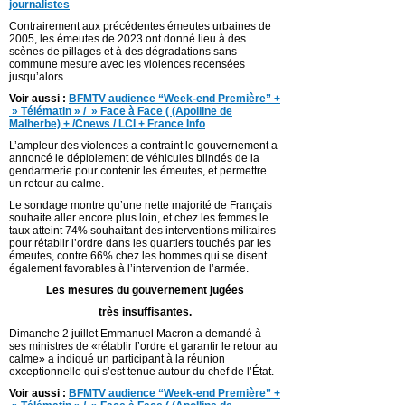
journalistes
Contrairement aux précédentes émeutes urbaines de
2005, les émeutes de 2023 ont donné lieu à des
scènes de pillages et à des dégradations sans
commune mesure avec les violences recensées
jusqu’alors.
Voir aussi :
BFMTV audience “Week-end Première” +
» Télématin » / » Face à Face ( (Apolline de
Malherbe) + /Cnews / LCI + France Info
L’ampleur des violences a contraint le gouvernement a
annoncé le déploiement de véhicules blindés de la
gendarmerie pour contenir les émeutes, et permettre
un retour au calme.
Le sondage montre qu’une nette majorité de Français
souhaite aller encore plus loin, et chez les femmes le
taux atteint 74% souhaitant des interventions militaires
pour rétablir l’ordre dans les quartiers touchés par les
émeutes, contre 66% chez les hommes qui se disent
également favorables à l’intervention de l’armée.
Les mesures du gouvernement jugées
très insuffisantes.
Dimanche 2 juillet Emmanuel Macron a demandé à
ses ministres de «rétablir l’ordre et garantir le retour au
calme» a indiqué un participant à la réunion
exceptionnelle qui s’est tenue autour du chef de l’État.
Voir aussi :
BFMTV audience “Week-end Première” +