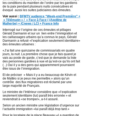
les conditions du maintien de l’ordre par les gardiens
de la paix pendant plusieurs nuits consécutives et
évoqué aussi les suites judiciaires des émeutes.
Voir aussi :
BFMTV audience “Week-end Première” +
» Télématin » / » Face à Face ( (Apolline de
Malherbe) + /Cnews / LCI + France Info
Interrogé sur l’origine de ces émeutes et pillages
Gérald Darmanin et sur un lien entre l’immigration et
les caillassages urbains qu’a connus le pays, Gérald
Darmanin a refusé «l’explication seulement identitaire»
des émeutes urbaines :
«J’ai fait une quinzaine de commissariats en quatre
jours, la nuit. La première chose que je fais quand je
vais au poste de garde, c’est que je demande la liste
des personnes gardées à vue et qu’est-ce qu’ils ont fait
( ..) Oui il y a des gens qui apparemment pourraient
être issus de l’immigration.
Et de préciser » Mais il y a eu beaucoup de Kévin et
de Mattéo si je peux me permettre.» alors qu’un
contrôle des flux migratoires est réclamé par une
large majorité de Français.
Le ministre de l’Intérieur considère que «l’explication
seulement identitaire (lui) paraît très erronée » et
reviendrait à «se tromper», a-t-il assuré.
Selon un ancien ministre une législation d’urgence sur
l’actuelle immigration «lui paraît déjà trop tard.»
Pour le locataire de la place Beauvau «La question de