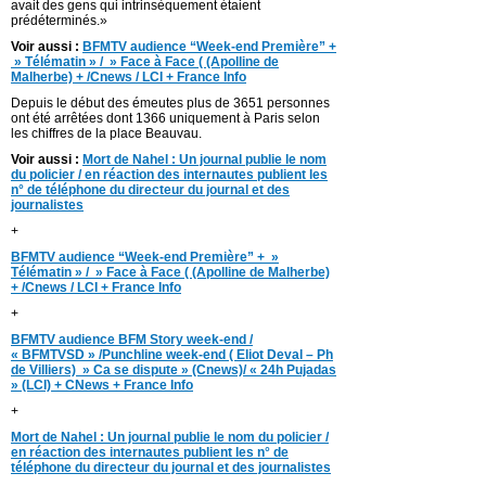
avait des gens qui intrinsèquement étaient
prédéterminés.»
Voir aussi :
BFMTV audience “Week-end Première” +
» Télématin » / » Face à Face ( (Apolline de
Malherbe) + /Cnews / LCI + France Info
Depuis le début des émeutes plus de 3651 personnes
ont été arrêtées dont 1366 uniquement à Paris selon
les chiffres de la place Beauvau.
Voir aussi :
Mort de Nahel : Un journal publie le nom
du policier / en réaction des internautes publient les
n° de téléphone du directeur du journal et des
journalistes
+
BFMTV audience “Week-end Première” + »
Télématin » / » Face à Face ( (Apolline de Malherbe)
+ /Cnews / LCI + France Info
+
BFMTV audience BFM Story week-end /
« BFMTVSD » /Punchline week-end ( Eliot Deval – Ph
de Villiers) » Ca se dispute » (Cnews)/ « 24h Pujadas
» (LCI) + CNews + France Info
+
Mort de Nahel : Un journal publie le nom du policier /
en réaction des internautes publient les n° de
téléphone du directeur du journal et des journalistes