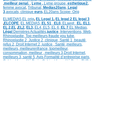
,
meilleur penal,
,
Lyme ,
Lyme groupe,
esthetique2,
femme avocat
,
Tribunal,
Medias20ans
,
Legal
3
,
avocats, clinique
euro,
EL20ans Scope- Orig
ELMEDIAS,
EL orig
,
EL Legal 1
,
EL legal 2
EL legal 3
,
ELCOPE
,
EL MEDIAS,
EL 51
,
EL0,
ELaegt ,
EL,
EL1,
EL 2,
EL
,
EL2,
EL3,
EL4,
EL5,
EL 6,
EL 7
EL Medias,
Légal
Dernières
Actualités,
justice
,
Interventions, Web,
Rhinoplastie
,
Top meilleurs
,
fraude you tube
,
Rhinoplastie 2
,
Justice 2
,
clinique
,
Santé 1
, beauté,
refus 2
,
Droit Internet 2
,
justice
, Santé ,
meilleurs
,
meilleurs
,
meilleurenfrance,
topmeilleur,
consommation
, meilleur ,
meilleurs 3,
Droit Internet
,
meilleurs 3,
santé 5,
Avis
,
Formalité d’entreprise paris,
Cabinet formalité Paris,
Cabinet formalité Paris,
TUP (
Transmission Universelle
Patrimoine),
Fusion
Transfrontalière ,
Santé 7, TUP,
Tup société,
Santé 7,
Recrutement distribution,
,
annonces légales,
formalites d’entreprises,
,
l’agence web de
référencement
,
Assurance
,
Transfert siège social
,
légal vidéo
,
,
avocat propriété intellectuelle,
recrutement distribution,
recrutement media,
recrutement,
emploi-commerce,
transformation
logistique,
recrutement distribution
1,
Médias
référencement,
Tube référencement
Programme TV Actu télé
COPYRIGHT ©2006-2019 © www.lemediascope.fr
Tous droits réservés
Service Client Mentions légales Conditions générales
d’utilisation Charte des commentaires Vie privée,