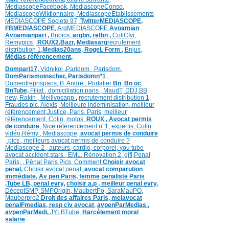
MediascopeFacebook,
MediascopeConso,
MediascopeWiktionnaire,
MediascopeEtablissements
MEDIASCOPE Societe 97,
TwitterMEDIASCOPE,
FBMEDIASCOPE
,
ArgMEDIASCOPE
Avoamian
Avoamianpari ,
Bnpics,
argbn,
refbn ,
ColiCIvi,
Remypics ,
ROUX2,
Bazr,
Medias
arg
recrutement
distribution
1,
Medias20ans,
RogeL
Form ,
Bnjus,
Médias
référencement,
Dompari17,
Vidnikol
,
Paridom ,
Parisdom,
DomParismoinscher,
Parisdomn°1
,
Domentreprisparis,
B. Andre ,
Portalier
Bn
,
Bn oc
,
BnTube,
Filiat
,
domiciliation paris
,
MaudT
,
DDJ,
BB
n
ew,
Rakin ,
Meillvocapp
,
recrutement distribution
1,
Fraudes pic,
Alexis
,
Meilleure inde
minisation
,
meilleur
référencement
,
Justice
,
Paris,
Paris,
meilleur
référencement,
Colin
,
motos,
ROUX
, Avocat permis
de conduire
,
Nice référencement n°1,
expertis,
Colin
vidéo,
Rémy
,
Mediascope,
avocat permis de conduire
,
pics
,
meilleurs avocat permis de conduire ?
Mediascope 2 ,
auteurs,
cardio,
corpore
l,
you tube
avocat accident,
stars
,
EML,
Rénovation 2
,
gifi,
Penal
Paris,
,
Pénal Paris Pics,
Comment
Choisir avocat
penal,
Choisir avocat penal,
avocat comparution
immédiate,
Av pen Paris,
femme penaliste Paris
,Tube LB,
penal evry
,
choisir a.p ,
meilleur penal evry,
DéceptSMP,
SMP
Origin,
MaubertPo,
SaraMauPO,
Mauberpro2
Droit des affaires Paris,
meiavocat
penalFmedias,
resp civ avocat
,
avpenParMedias ,
avpenParMedi,
JYLBTube,
Harcèlement moral
salarie