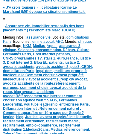
» un nouvel épisode …le plus chaud de l’été 2023″
« J’y crois toujours » : célibataire Karine Le
Marchand (M6) évoque sa situation sentimentale
=
+
Assurance vie, Immobilier restent-ils des bons
placements ? ( l’économiste Marc TOUATI)
Médias infos :
assurance vie
,
Société,
domiciliations
Paris
, Économie,
femme avocat,
ABC
, Monde,
clinique
,
maquillage,
NKM
,
Médias
,
Argent
,
assurance 3,
clinique
, Sciences,
consommation
,
D
ébats
,
Culture,
Formalités Paris,
Droit Internet,
patients
,
CNRS,programmes TV,
stars 2
,
euro,
France
,
justice
3
,
Droit Internet 2
,
Blog EL
, patients,
justice 2
,
avocats accidents
,
avocats accident 2,
pub 3,
CEDH
,
domiciliation Paris,
legal dom,
meilleurs proprieté
intellectuelle
Comment choisir avocat propriété
intellectuelle ?
avocat accident 1
,
resp civ avocat
,
avocats accidents de la route,
référencement,
marques
,
comment choisir avocat accident de la
route
,
blog
avocats
,
accidents
avocat
,
Référencement sur Internet : comment
choisir son agence web ?
SAOS
,
Formalites
Leadership,
you tube leadership,
entreprises Paris
,
Diffamation Internet
,
Référencement naturel :
Comment apparaître en 1ère page sur Google ?
justice
,
blog
,
Justice
,
avocat propriété intellectuelle,
recrutement distribution,
recrutement media,
recrutement,
emploi-commerce,
recrutement
distribution
1,
Medias20ans,
Médias
référencement,
Tube référencement,
affaire suivante,