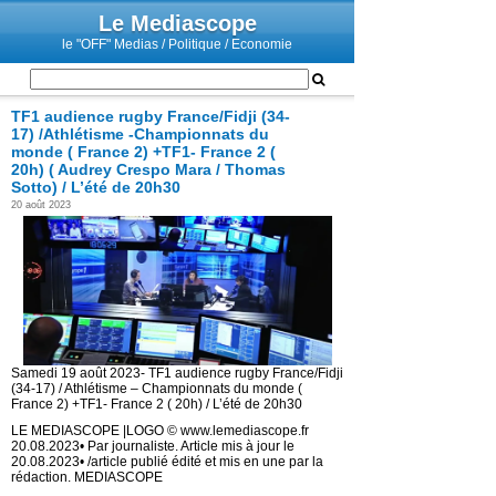
Le Mediascope
le "OFF" Medias / Politique / Economie
TF1 audience rugby France/Fidji (34-
17) /Athlétisme -Championnats du
monde ( France 2) +TF1- France 2 (
20h) ( Audrey Crespo Mara / Thomas
Sotto) / L’été de 20h30
20 août 2023
Samedi 19 août 2023- TF1 audience rugby France/Fidji
(34-17) / Athlétisme – Championnats du monde (
France 2) +TF1- France 2 ( 20h) / L’été de 20h30
LE MEDIASCOPE |LOGO © www.lemediascope.fr
20.08.2023• Par journaliste. Article mis à jour le
20.08.2023• /article publié édité et mis en une par la
rédaction. MEDIASCOPE