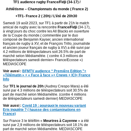
TF1 audience rugby France/Fidji (34-17) /
Athlétisme – Championnats du monde ( France 2)
+TF1- France 2 ( 20h) / L’été de 20h30
Samedi 19 août 2023, sur TF1 à partir de 21h le match
amical de rugby avec la rencontre
France/Fidji
(34-17),
à vingt jours du choc contre les All Blacks en ouverture
de la Coupe du monde.( commentée par le duo
composé de Benjamin Kayser, ancien international
français de rugby à XV, et de François Trillo, journaliste
et ancien joueur français de rugby à XV) a été suivi par
4.2 millions de téléspectateurs soit 26.5% de part de
marché selon Médiamétrie. ( contre 4.3 millions de
téléspectateurs samedi dernier« France/Ecosse »)
MEDIASCOPE
Voir aussi :
BFMTV audience “ Première Edition ”+
»Télématin » + « Face à face »+ Cnews + lCI+ France
Info
Sur
TF1 le journal de 20h
(Audrey Crespo Mara) a été
suivi par 4.3 millions de téléspectateurs soit 30.5% de
part de marché selon Médiamétrie. (contre 4 millions
de téléspectateurs samedi dernier) MEDIASCOPE
Voir aussi :
Covid 19 : pourquoi le nouveau variant
Eris inquiète ? ( hausse des contaminations en
France)
Sur France 3 le téléfilm «
Meurtres à Cayenne
» a été
suivi par 2,9 millions de téléspectateurs soit 18.1% de
part de marché selon Médiamétrie. MEDIASCOPE