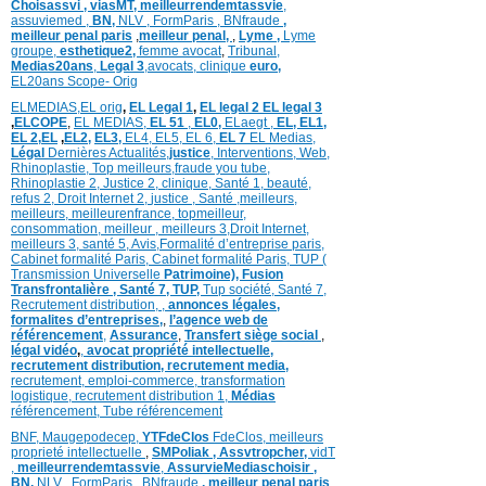
Choisassvi ,
viasMT,
meilleurrendemtassvie
,
assuviemed ,
BN,
NLV ,
FormParis ,
BNfraude
,
meilleur penal paris
,
meilleur penal,
,
Lyme ,
Lyme
groupe,
esthetique2,
femme avocat
,
Tribunal,
Medias20ans
,
Legal 3
,
avocats, clinique
euro,
EL20ans Scope- Orig
ELMEDIAS,
EL orig
,
EL Legal 1
,
EL legal 2
EL legal 3
,
ELCOPE
,
EL MEDIAS,
EL 51
,
EL0,
ELaegt ,
EL,
EL1,
EL 2,
EL
,
EL2,
EL3,
EL4,
EL5,
EL 6,
EL 7
EL Medias,
Légal
Dernières
Actualités,
justice
,
Interventions, Web,
Rhinoplastie
,
Top meilleurs
,
fraude you tube
,
Rhinoplastie 2
,
Justice 2
,
clinique
,
Santé 1
, beauté,
refus 2
,
Droit Internet 2
,
justice
, Santé ,
meilleurs
,
meilleurs
,
meilleurenfrance,
topmeilleur,
consommation
, meilleur ,
meilleurs 3,
Droit Internet
,
meilleurs 3,
santé 5,
Avis
,
Formalité d’entreprise paris,
Cabinet formalité Paris,
Cabinet formalité Paris,
TUP (
Transmission Universelle
Patrimoine),
Fusion
Transfrontalière ,
Santé 7, TUP,
Tup société,
Santé 7,
Recrutement distribution,
,
annonces légales,
formalites d’entreprises,
,
l’agence web de
référencement
,
Assurance
,
Transfert siège social
,
légal vidéo
,
,
avocat propriété intellectuelle,
recrutement distribution,
recrutement media,
recrutement,
emploi-commerce,
transformation
logistique,
recrutement distribution
1,
Médias
référencement,
Tube référencement
BNF,
Maugepodecep,
YTFdeClos
FdeClos,
meilleurs
proprieté intellectuelle
,
SMPoliak ,
Assvtropcher,
vidT
,
meilleurrendemtassvie
,
AssurvieMediaschoisir ,
BN,
NLV ,
FormParis ,
BNfraude
,
meilleur penal paris