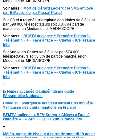
Médiamétrie. MEDIASCOPE
Voir aussi :
Mort de Gérard Leclerc : le SMS envoyé
par E.Macron lu par Pascal Praud
Sur C8 «
La tournée triomphale des idoles
»a été suivi
par 590 000 téléspectateurs soit 3.8% de part de
marché selon Médiamétrie. MEDIASCOPE
Voir aussi :
BFMTV audience “ Première Edition ”+
»Télématin » + « Face à face »+ Cnews + lCI+ France
Info
Sur Arte «
Les Celtes
»a été suivi par 574 000
téléspectateurs soit 3.5% de part de marché selon
Médiamétrie. MEDIASCOPE
Voir aussi :
BFMTV audience “ Première Edition ”+
»Télématin » + « Face à face »+ Cnews + lCI+ France
Info
+
la Nupes accusée d’antisémitisme quitte
l’Assemblée Nationale
Covid 19 : pourquoi le nouveau variant Eris inquiète
? ( hausse des contaminations en Fra
nce)
BFMTV audience « BFM Story» + CNews « Face à
l’info été » + « 24h » ( LCI) + 20h +France Info
+
Météo- vague de chaleur à partir de samedi 19 aout :