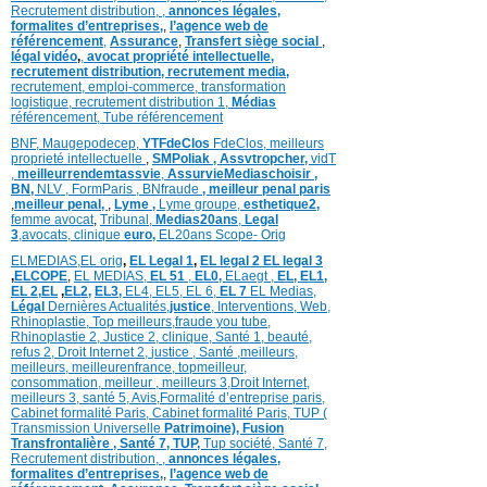
Recrutement distribution,
,
annonces légales,
formalites d’entreprises,
,
l’agence web de
référencement
,
Assurance
,
Transfert siège social
,
légal vidéo
,
,
avocat propriété intellectuelle,
recrutement distribution,
recrutement media,
recrutement,
emploi-commerce,
transformation
logistique,
recrutement distribution
1,
Médias
référencement,
Tube référencement
BNF,
Maugepodecep,
YTFdeClos
FdeClos,
meilleurs
proprieté intellectuelle
,
SMPoliak ,
Assvtropcher,
vidT
,
meilleurrendemtassvie
,
AssurvieMediaschoisir ,
BN,
NLV ,
FormParis ,
BNfraude
,
meilleur penal paris
,
meilleur penal,
,
Lyme ,
Lyme groupe,
esthetique2,
femme avocat
,
Tribunal,
Medias20ans
,
Legal
3
,
avocats, clinique
euro,
EL20ans Scope- Orig
ELMEDIAS,
EL orig
,
EL Legal 1
,
EL legal 2
EL legal 3
,
ELCOPE
,
EL MEDIAS,
EL 51
,
EL0,
ELaegt ,
EL,
EL1,
EL 2,
EL
,
EL2,
EL3,
EL4,
EL5,
EL 6,
EL 7
EL Medias,
Légal
Dernières
Actualités,
justice
,
Interventions, Web,
Rhinoplastie
,
Top meilleurs
,
fraude you tube
,
Rhinoplastie 2
,
Justice 2
,
clinique
,
Santé 1
, beauté,
refus 2
,
Droit Internet 2
,
justice
, Santé ,
meilleurs
,
meilleurs
,
meilleurenfrance,
topmeilleur,
consommation
, meilleur ,
meilleurs 3,
Droit Internet
,
meilleurs 3,
santé 5,
Avis
,
Formalité d’entreprise paris,
Cabinet formalité Paris,
Cabinet formalité Paris,
TUP (
Transmission Universelle
Patrimoine),
Fusion
Transfrontalière ,
Santé 7, TUP,
Tup société,
Santé 7,
Recrutement distribution,
,
annonces légales,
formalites d’entreprises,
,
l’agence web de