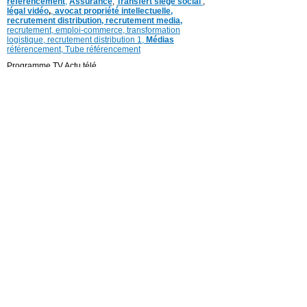
référencement
,
Assurance
,
Transfert siège social
,
légal vidéo
,
,
avocat propriété intellectuelle,
recrutement distribution,
recrutement media,
recrutement,
emploi-commerce,
transformation
logistique,
recrutement distribution
1,
Médias
référencement,
Tube référencement
Programme TV Actu télé
COPYRIGHT ©2006-2019 © www.lemediascope.fr
Tous droits réservés
Service Client Mentions légales Conditions générales
d’utilisation Charte des commentaires Vie privée,
données perso. modération. Contacts Archives sujets
en régions Boutique Régie Publicitaire
La fréquentation du MEDIASCOPE ©
www.lemediascope.fr est certifiée.
Abonnez vous à partir de 1 €
Réagir
Ajouter
Archives MEDIASCOPE
Suivez-nous
Google+ Instagram Facebook Twitter Mobile RSS
Téléchargez l’application MEDIASCOPE / ©
www.lemediascope.fr
Suivez notre page Facebook