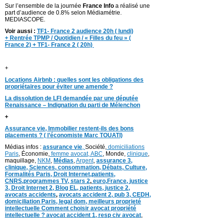
Sur l’ensemble de la journée
France Info
a réalisé une
part d’audience de 0.8% selon Médiamétrie.
MEDIASCOPE.
Voir aussi :
TF1- France 2 audience 20h ( lundi)
+ Rentrée TPMP / Quotidien / « Filles du feu » (
France 2) + TF1- France 2 ( 20h)
+
Locations Airbnb : quelles sont les obligations des
propriétaires pour éviter une amende ?
La dissolution de LFI demandée par une députée
Renaissance – Indignation du parti de Mélenchon
+
Assurance vie, Immobilier restent-ils des bons
placements ? ( l’économiste Marc TOUATI)
Médias infos :
assurance vie
,
Société,
domiciliations
Paris
, Économie,
femme avocat,
ABC
, Monde,
clinique
,
maquillage,
NKM
,
Médias
,
Argent
,
assurance 3,
clinique
, Sciences,
consommation
,
D
ébats
,
Culture,
Formalités Paris,
Droit Internet,
patients
,
CNRS,programmes TV,
stars 2
,
euro,
France
,
justice
3
,
Droit Internet 2
,
Blog EL
, patients,
justice 2
,
avocats accidents
,
avocats accident 2,
pub 3,
CEDH
,
domiciliation Paris,
legal dom,
meilleurs proprieté
intellectuelle
Comment choisir avocat propriété
intellectuelle ?
avocat accident 1
,
resp civ avocat
,