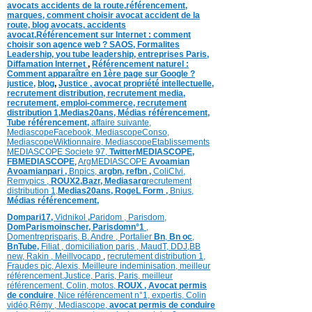
avocats accidents de la route,
référencement,
marques
,
comment choisir avocat accident de la
route
,
blog
avocats
,
accidents
avocat
,
Référencement sur Internet : comment
choisir son agence web ?
SAOS
,
Formalites
Leadership,
you tube leadership,
entreprises Paris
,
Diffamation Internet
,
Référencement naturel :
Comment apparaître en 1ère page sur Google ?
justice
,
blog
,
Justice
,
avocat propriété intellectuelle,
recrutement distribution,
recrutement media,
recrutement,
emploi-commerce,
recrutement
distribution
1,
Medias20ans,
Médias
référencement,
Tube référencement,
affaire suivante,
MediascopeFacebook,
MediascopeConso,
MediascopeWiktionnaire,
MediascopeEtablissements
MEDIASCOPE Societe 97,
TwitterMEDIASCOPE,
FBMEDIASCOPE
,
ArgMEDIASCOPE
Avoamian
Avoamianpari ,
Bnpics,
argbn,
refbn ,
ColiCIvi,
Remypics ,
ROUX2,
Bazr,
Medias
arg
recrutement
distribution
1,
Medias20ans,
RogeL
Form ,
Bnjus,
Médias
référencement,
Dompari17,
Vidnikol
,
Paridom ,
Parisdom,
DomParismoinscher,
Parisdomn°1
,
Domentreprisparis,
B. Andre ,
Portalier
Bn
,
Bn oc
,
BnTube,
Filiat
,
domiciliation paris
,
MaudT
,
DDJ,
BB
n
ew,
Rakin ,
Meillvocapp
,
recrutement distribution
1,
Fraudes pic,
Alexis
,
Meilleure inde
minisation
,
meilleur
référencement
,
Justice
,
Paris,
Paris,
meilleur
référencement,
Colin
,
motos,
ROUX
, Avocat permis
de conduire
,
Nice référencement n°1,
expertis,
Colin
vidéo,
Rémy
,
Mediascope,
avocat permis de conduire