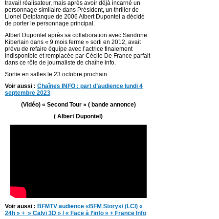
travail réalisateur, mais après avoir déjà incarné un
personnage similaire dans Président, un thriller de
Lionel Delplanque de 2006 Albert Dupontel a décidé
de porter le personnage principal.
Albert Dupontel après sa collaboration avec Sandrine
Kiberlain dans « 9 mois ferme » sorti en 2012, avait
prévu de refaire équipe avec l’actrice finalement
indisponible et remplacée par Cécile De France parfait
dans ce rôle de journaliste de chaîne info.
Sortie en salles le 23 octobre prochain.
Voir aussi :
Chaînes INFO : part d’audience lundi 4
septembre 2023
(Vidéo) « Second Tour » ( bande annonce)
( Albert Dupontel)
Voir aussi :
BFMTV audience «BFM Story»/ (LCI) «
24h » + » Calvi 3D » / « Face à l’info » + France Info