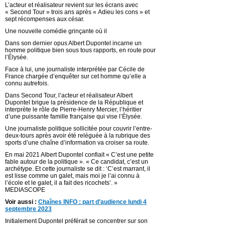
L’acteur et réalisateur revient sur les écrans avec
« Second Tour » trois ans après « Adieu les cons » et
sept récompenses aux césar.
Une nouvelle comédie grinçante où il
Dans son dernier opus Albert Dupontel incarne un
homme politique bien sous tous rapports, en route pour
l’Élysée.
Face à lui, une journaliste interprétée par Cécile de
France chargée d’enquêter sur cet homme qu’elle a
connu autrefois.
Dans Second Tour, l’acteur et réalisateur Albert
Dupontel brigue la présidence de la République et
interprète le rôle de Pierre-Henry Mercier, l’héritier
d’une puissante famille française qui vise l’Élysée.
Une journaliste politique sollicitée pour couvrir l’entre-
deux-tours après avoir été reléguée à la rubrique des
sports d’une chaîne d’information va croiser sa route.
En mai 2021 Albert Dupontel confiait « C’est une petite
fable autour de la politique ». « Ce candidat, c’est un
archétype. Et cette journaliste se dit : ‘C’est marrant, il
est lisse comme un galet, mais moi je l’ai connu à
l’école et le galet, il a fait des ricochets’. »
MEDIASCOPE
Voir aussi :
Chaînes INFO : part d’audience lundi 4
septembre 2023
Initialement Dupontel préférait se concentrer sur son