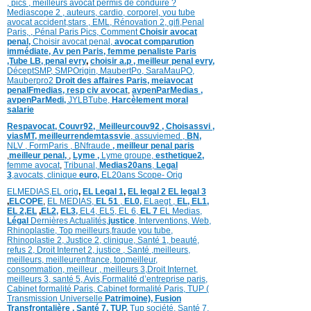
,
pics
,
meilleurs avocat permis de conduire ?
Mediascope 2 ,
auteurs,
cardio,
corpore
l,
you tube
avocat accident,
stars
,
EML,
Rénovation 2
,
gifi,
Penal
Paris,
,
Pénal Paris Pics,
Comment
Choisir avocat
penal,
Choisir avocat penal,
avocat comparution
immédiate,
Av pen Paris,
femme penaliste Paris
,Tube LB,
penal evry
,
choisir a.p ,
meilleur penal evry,
DéceptSMP,
SMP
Origin,
MaubertPo,
SaraMauPO,
Mauberpro2
Droit des affaires Paris,
meiavocat
penalFmedias,
resp civ avocat
,
avpenParMedias ,
avpenParMedi,
JYLBTube,
Harcèlement moral
salarie
Respavocat,
Couvr92,
Meilleurcouv92 ,
Choisassvi ,
viasMT,
meilleurrendemtassvie
,
assuviemed ,
BN,
NLV ,
FormParis ,
BNfraude
,
meilleur penal paris
,
meilleur penal,
,
Lyme ,
Lyme groupe,
esthetique2,
femme avocat
,
Tribunal,
Medias20ans
,
Legal
3
,
avocats, clinique
euro,
EL20ans Scope- Orig
ELMEDIAS,
EL orig
,
EL Legal 1
,
EL legal 2
EL legal 3
,
ELCOPE
,
EL MEDIAS,
EL 51
,
EL0,
ELaegt ,
EL,
EL1,
EL 2,
EL
,
EL2,
EL3,
EL4,
EL5,
EL 6,
EL 7
EL Medias,
Légal
Dernières
Actualités,
justice
,
Interventions, Web,
Rhinoplastie
,
Top meilleurs
,
fraude you tube
,
Rhinoplastie 2
,
Justice 2
,
clinique
,
Santé 1
, beauté,
refus 2
,
Droit Internet 2
,
justice
, Santé ,
meilleurs
,
meilleurs
,
meilleurenfrance,
topmeilleur,
consommation
, meilleur ,
meilleurs 3,
Droit Internet
,
meilleurs 3,
santé 5,
Avis
,
Formalité d’entreprise paris,
Cabinet formalité Paris,
Cabinet formalité Paris,
TUP (
Transmission Universelle
Patrimoine),
Fusion
Transfrontalière ,
Santé 7, TUP,
Tup société,
Santé 7,