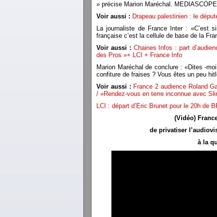
» précise Marion Maréchal. MEDIASCOPE
Voir aussi :
Drapeau palestinien : le dépu
La journaliste de France Inter : «C’est 
française c’est la cellule de base de la F
Voir aussi :
Chaines Infos : part d’audi
des Pros »+ LCI + France Info
Marion Maréchal de conclure : «Dites -moi, 
confiture de fraises ? Vous êtes un peu 
Voir aussi :
France 2 audience Roland Ga
/ »Rendez-vous en terre inconnue avec Sl
LCI : départ d’Eric Brunet pour le 20h de
(Vidéo) France
de privatiser l’audiov
à la q