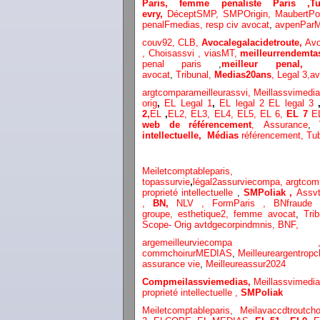
Paris,
femme penaliste Paris
,
evry,
DéceptSMP,
SMP
Origin,
MaubertP
penalFmedias,
resp civ avocat
,
avpenParM
couv92,
CLB,
Avocalegalacidetroute,
Avo
,
Choisassvi ,
viasMT,
meilleurrendemta
penal paris
,
meilleur penal,
avocat
,
Tribunal,
Medias20ans
,
Legal 3
,
av
argtcomparameilleurassvi,
Meillassvimedi
orig
,
EL Legal 1
,
EL legal 2
EL legal 3
2,
EL
,
EL2,
EL3,
EL4,
EL5,
EL 6,
EL 7
E
web de référencement
,
Assurance
,
intellectuelle
,
Médias
référencement,
Tu
Meiletcomptableparis
,
Assvi
topassurvie
,
légal2assurviecompa,
argtcom
proprieté intellectuelle
,
SMPoliak ,
Assvt
,
BN,
NLV ,
FormParis ,
BNfraude
groupe,
esthetique2,
femme avocat
,
Tri
Scope- Orig
avtdgecorpindmnis,
BNF,
argemeilleurvi
commchoirurMEDIAS
,
Meilleureargentropc
assurance vie
,
Meilleureassur2024
Compmeilassviemedias,
Meillassvimedi
proprieté intellectuelle
,
SMPoliak
Meiletcomptableparis,
Meilavaccdtroutch