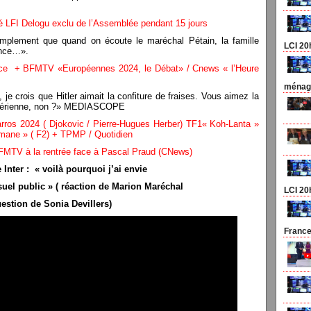
té LFI Delogu exclu de l’Assemblée pendant 15 jours
simplement que quand on écoute le maréchal Pétain, la famille
LCI 20
rance…».
ence + BFMTV «Européennes 2024, le Débat» / Cnews « l’Heure
ménage
je crois que Hitler aimait la confiture de fraises. Vous aimez la
hitlérienne, non ?» MEDIASCOPE
rros 2024 ( Djokovic / Pierre-Hugues Herber) TF1« Koh-Lanta »
imane » ( F2) + TPMP / Quotidien
 BFMTV à la rentrée face à Pascal Praud (CNews)
 Inter : « voilà pourquoi j’ai envie
isuel public » ( réaction de Marion Maréchal
LCI 20
uestion de Sonia Devillers)
France