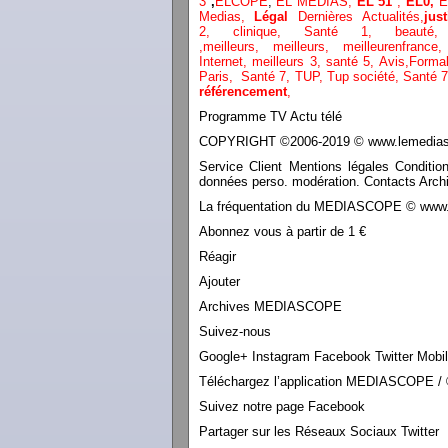
3
,
ELCOPE
,
EL MEDIAS,
EL 51
,
EL0,
E
Medias,
Légal
Dernières
Actualités,
just
2
,
clinique
,
Santé 1
, beaut
,
meilleurs
,
meilleurs
,
meilleurenfranc
Internet
,
meilleurs 3,
santé 5,
Avis
,
Formal
Paris,
Santé 7, TUP,
Tup société,
Santé 7
référencement
,
Programme TV Actu télé
COPYRIGHT ©2006-2019 © www.lemediasco
Service Client Mentions légales Conditio
données perso. modération. Contacts Archi
La fréquentation du MEDIASCOPE © www.le
Abonnez vous à partir de 1 €
Réagir
Ajouter
Archives MEDIASCOPE
Suivez-nous
Google+ Instagram Facebook Twitter Mobi
Téléchargez l’application MEDIASCOPE / 
Suivez notre page Facebook
Partager sur les Réseaux Sociaux Twitter