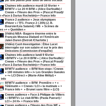
par une plainte pour abus de biens sociaux
Chaines info audience mardi 10 février +
BFMTV « Le 20 H BFM » (Alice Darfeuille) /
Cnews « l’Heure des Pros » (Pascal Praud)/
h «Face à Darius Rochebin)»+ France Info
France 2 audience « Jeux olympiques
d’hiver » / TF1- France 2 ( 20h) (J. B.
Boursier/Léa Salamé) / M6 » Scènes de
s »+ « Quotidien »
(Vidéo) NBA- Bagarre énorme entre le
Français Moussa Diabaté et l’Américain
Jalen Duren (Detroit /Charlotte )
(Vidéo) Cash Investigation : Élise Lucet
interrogée sur son salaire et sur le prix des
émissions (Commission d’enquête)
Chaines info audience lundi 9 février
+BFMTV « Le 20 H BFM » ( Alice Darfeuille) /
Cnews « l’Heure des Pros » (Pascal Praud)/
h «Face à Darius Rochebin)»+ France Info
BFMTV audience « BFM Non stop» / Cnews
« 180 minutes info » /« Les Grandes Gueules
» +« LCI Direct » (Marie-Aline Méliyi) +
 info
BFMTV audience « BFM Première » + «
Télématin » + Cnews / LCI « la matinale » +
France Info + » Brunet sans filtre » (LCI)
Cnews audience « Face à Philippe de Villiers
» / BFMTV« Le club BFM» (Paola Puerari) /
LCI « 24 H» + France Info
Cnews audience « l’Heure des Pros WE »