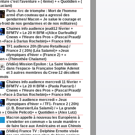
nture c’est l’aventure » ( 4ème) + « Quotidien » (
Luciani)
Paris- Arc de triomphe : Mort de l’homme
armé d’un couteau qui a agressé des
gendarmes/ Macon « Je salue le courage et
g-froid de nos gendarmes et de nos militaires)
Chaines info audience jeudi12 février +
BFMTV « Le 20 H BFM »(Alice Darfeuille)/
Cnews « l’Heure des Pros » (Pascal Praud)/
h «Face à Darius Rochebin)»+ France Info
TF1 audience 20h (Bruno Retailleau) /
France 2 ( 20h) (Léa Salamé)+ »Jeux
olympiques d’hiver » (France 2) + «
ien » (Thimothée Chalamet)
(Vidéo) Mission Epsilon : La Saint Valentin
dans l’espace- la Française Sophie Adenot
et 3 autres membres du Crew-12 décollent
 mois
Chaines info audience mercredi 11 février +
BFMTV « Le 20 H BFM » (Paola Puerari) /
Cnews « l’Heure des Pros » (Pascal Praud)/
h «Face à Darius Rochebin)»+ France Info
France 3 audience mercredi « Jeux
olympiques d’hiver » / TF1- France 2 ( 20h)
(J. B. Boursier/Léa Salamé) / » La grande
ie » ( Gisèle Pelicot)+ « Quotidien » (Alex Lutz)
Macron appelle à nouveau les Européens à
s’endetter en commun « la seule manière »
de faire face aux Américains et aux Chinois
(Vidéo) France TV : Delphine Ernotte visée