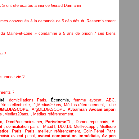
és S ont été écartés annonce Gérald Darmanin
sommes convoqués à la demande de 5 députés du Rassemblement
 du Maine-et-Loire » condamné à 5 ans de prison / ses biens
ie ?
ssurance vie ?
ements ?
té,
domiciliations Paris
, Économie,
femme avocat,
ABC
,
été intellectuelle,
1,
Medias20ans,
Médias référencement,
Tube
BMEDIASCOPE
,
ArgMEDIASCOPE
Avoamian
Avoamianpari
cs
,
Medias20ans,
,
Médias référencement,
om,
DomParismoinscher,
Parisdomn°1
,
Domentreprisparis,
B.
at
,
domiciliation paris
,
MaudT
,
DDJ,
BB
Meillvocapp
,
Meilleure
stice
,
Paris,
Paris,
meilleur référencement,
Colin
,
Pénal Paris
hoisir avocat penal,
avocat comparution immédiate,
Av pen