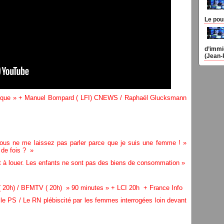
Le pou
d’immi
(Jean-
ique » + Manuel Bompard ( LFI) CNEWS / Raphaël Glucksmann
vous ne me laissez pas parler parce que je suis une femme ! »
n de fois ? »
 à louer. Les enfants ne sont pas des biens de consommation »
 20h) / BFMTV ( 20h) » 90 minutes » + LCI 20h + France Info
le PS / Le RN plébiscité par les femmes interrogées loin devant