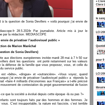
« L’ave
Clara 
le san
 à la question de Sonia Devillers « voilà pourquoi j’ai envie de
pe.fr 28.5.2024• Par journaliste. Article mis à jour le
LCI 20
n une par la rédaction. MEDIASCOPE
 envie de privatiser l’audiovisuel public »
Quotid
action de Marion Maréchal
uestion de Sonia Devillers)
te aux élections européennes invitée mardi 28 mai à 7 h 50 sur
pour 9
evillers dont les questions ont porté notamment sur les valeurs
tre la défense de la famille que vous proposez, vous, et celle du
du service public.
LCI 20
 est «bête», «dingue» et «outrancière». «Vous voyez, quand
urquoi j’ai envie de privatiser l’audiovisuel public» a répondu la
rait «faire 4 milliards d’économies aux Français» a t-elle précisé
 mouvement de contestation du projet gouvernemental de fusion
librair
t-ce que la société a évolué depuis cette époque -là ou pas ?»
nfants sont toujours faits par des hommes et des femmes. Je
 vous. C’est insupportable, la nature est fasciste, c’est terrible