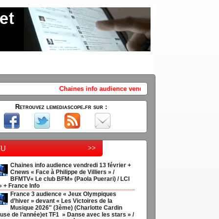
 audience vendredi 13 février + Cnews « Face à Philippe de Villiers » / 
Retrouvez lemediascope.fr sur :
tu
>>
Chaines info audience vendredi 13 février +
Cnews « Face à Philippe de Villiers » /
BFMTV« Le club BFM» (Paola Puerari) / LCI
» + France Info
France 3 audience « Jeux Olympiques
d’hiver » devant « Les Victoires de la
Musique 2026″ (3ème) (Charlotte Cardin
use de l’année)et TF1 » Danse avec les stars » /