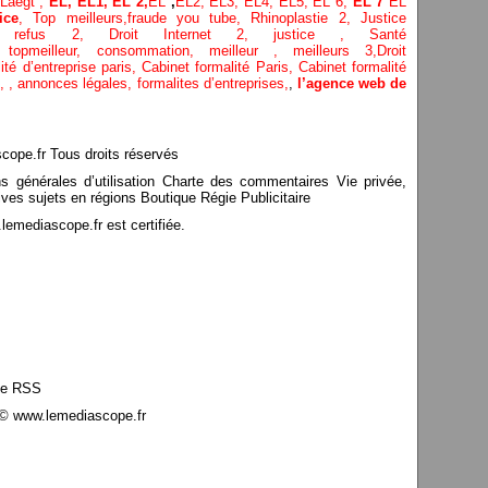
Laegt ,
EL,
EL1,
EL 2,
EL
,
EL2,
EL3,
EL4,
EL5,
EL 6,
EL 7
EL
ice
,
Top meilleurs
,
fraude you tube
,
Rhinoplastie 2
,
Justice
é,
refus 2
,
Droit Internet 2
,
justice
, Santé
e,
topmeilleur,
consommation
, meilleur ,
meilleurs 3,
Droit
ité d’entreprise paris,
Cabinet formalité Paris,
Cabinet formalité
,
,
annonces légales,
formalites d’entreprises,
,
l’agence web de
pe.fr Tous droits réservés
ns générales d’utilisation Charte des commentaires Vie privée,
ves sujets en régions Boutique Régie Publicitaire
mediascope.fr est certifiée.
le RSS
© www.lemediascope.fr