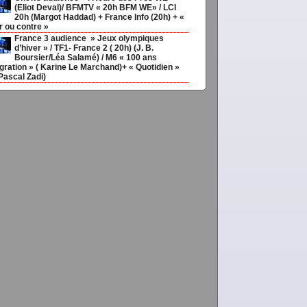
(Eliot Deval)/ BFMTV « 20h BFM WE» / LCI
20h (Margot Haddad) + France Info (20h) + «
r ou contre »
France 3 audience » Jeux olympiques
d’hiver » / TF1- France 2 ( 20h) (J. B.
Boursier/Léa Salamé) / M6 « 100 ans
gration » ( Karine Le Marchand)+ « Quotidien »
Pascal Zadi)