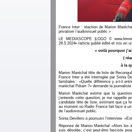
France Inter : réaction de Marion Maréchal
privatiser l’audiovisuel public »
LE MEDIASCOPE |LOGO © www.lemediasco
28.5.2024• /article publié édité et mis e
« voilà pourquoi j’ai
( ré
à la q
Marion Maréchal tête de liste de Reconquê
France Inter a été interrogée par Sonia D
familiales : «Quelle différence y a-t-il en
maréchal Pétain ?» demande la journaliste 
Marion Maréchal estime que la question
j’entends cette question, je me rappelle po
candidate tête de liste, estimant que ça fe
au moment où Radio France fait face à un
de l’audiovisuel public.
Sonia Devillers a poursuivi l’interview «Es
Réponse de Marion Maréchal «Alors les e
suis désolée, c’est peut-être fasciste pour