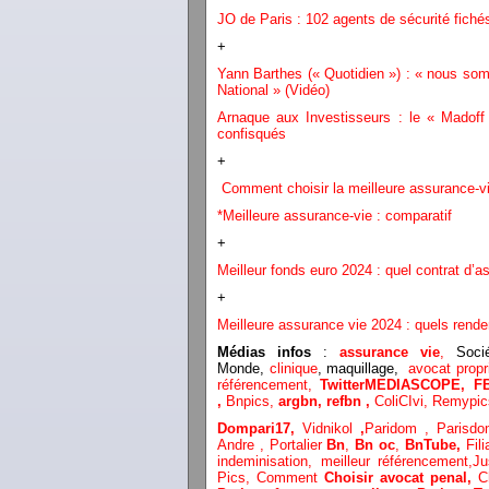
JO de Paris : 102 agents de sécurité fich
+
Yann Barthes (« Quotidien ») : « nous 
National » (Vidéo)
Arnaque aux Investisseurs : le « Madoff
confisqués
+
Comment choisir la meilleure assurance-v
*Meilleure assurance-vie : comparatif
+
Meilleur fonds euro 2024 : quel contrat d’a
+
Meilleure assurance vie 2024 : quels rend
Médias infos
:
assurance vie
,
Socié
Monde,
clinique
, maquillage,
avocat propri
référencement,
TwitterMEDIASCOPE,
F
,
Bnpics,
argbn,
refbn ,
ColiCIvi,
Remypi
Dompari17,
Vidnikol
,
Paridom ,
Parisd
Andre ,
Portalier
Bn
,
Bn oc
,
BnTube,
Fili
inde
minisation
,
meilleur référencement
,
Ju
Pics,
Comment
Choisir avocat penal,
C