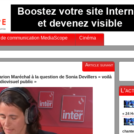
 de communication MediaScope
Cinéma
Chaines info
Article suivant
arion Maréchal à la question de Sonia Devillers « voilà
udiovisuel public »
L'ac
« 24 H
chante