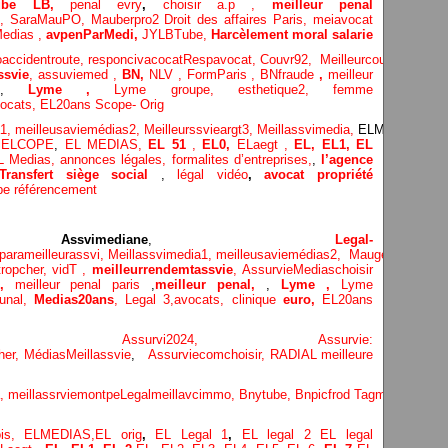
Tube LB,
penal evry
,
choisir a.p ,
meilleur penal
o,
SaraMauPO,
Mauberpro2
Droit des affaires Paris,
meiavocat
edias ,
avpenParMedi,
JYLBTube,
Harcèlement moral salarie
accidentroute,
responcivacocat
Respavocat,
Couvr92,
Meilleurcouv92
ssvie
,
assuviemed ,
BN,
NLV ,
FormParis ,
BNfraude
,
meilleur
,
Lyme ,
Lyme groupe,
esthetique2,
femme
ocats,
EL20ans Scope- Orig
a1,
meilleusaviemédias
2,
Meilleurssvieargt3,
Meillassvimedia,
ELMEDIAS,
EL
,
ELCOPE
,
EL MEDIAS,
EL 51
,
EL0,
ELaegt ,
EL,
EL1,
EL
L Medias,
annonces légales,
formalites d’entreprises,
,
l’agence
Transfert siège social
,
légal vidéo
,
avocat propriété
be référencement
mediane
,
Legal-
parameilleurassvi,
Meillassvimedia1,
meilleusaviemédias
2,
Maugepodecep,
ropcher,
vidT ,
meilleurrendemtassvie
,
AssurvieMediaschoisir
,
meilleur penal paris
,
meilleur penal,
,
Lyme ,
Lyme
bunal,
Medias20ans
,
Legal 3
,
avocats, clinique
euro,
EL20ans
ecompa ,
Assurvi2024,
Assurvie:
her,
Médias
Meillassvie
,
Assurviecomchoisir,
RADIAL meilleure
a,
meillassrviemontpe
Legalmeillavcimmo,
Bnytube,
Bnpicfrod
Tagmeilleuravo
ois,
ELMEDIAS,
EL orig
,
EL Legal 1
,
EL legal 2
EL legal