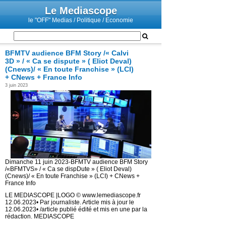
Le Mediascope
le "OFF" Medias / Politique / Economie
BFMTV audience BFM Story /« Calvi
3D » / « Ca se dispute » ( Eliot Deval)
(Cnews)/ « En toute Franchise » (LCI)
+ CNews + France Info
3 juin 2023
Dimanche 11 juin 2023-BFMTV audience BFM Story
/«BFMTVS» / « Ca se dispDute » ( Eliot Deval)
(Cnews)/ « En toute Franchise » (LCI) + CNews +
France Info
LE MEDIASCOPE |LOGO © www.lemediascope.fr
12.06.2023• Par journaliste. Article mis à jour le
12.06.2023• /article publié édité et mis en une par la
rédaction. MEDIASCOPE