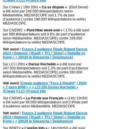
(Cnews )/ LCI +France Info
Sur Cnews ( 19h/ 20h) «
Ca se dispute «
(Eliot Deval)
a été suivi par 246.000 téléspectateurs selon
Médiamétrie, MEDIASCOPE soit 1.7% de part
d’audience.( contre 198.000 téléspectateurs la veille)
MEDIASCOPE.
Sur CNEWS »
Punchline week-end »
( 17h) a été suivi
par 980 téléspectateurs soit 0.8% de part d’audience
selon Médiamétrie. MEDIASCOPE( contre 109.000
téléspectateurs la veille) MEDIASCOPE.
Voir aussi :
France 2 audience Finale Roland Garros
2023 ( Djokovic / Ruud) + TF1 ( 3ème) » Godzilla vs
Kong » + 20h30 le Dimanche ( Delahousse)
Sur LCI ( 20h)
« Darius Rochebin »
a été suivi par
247.000 téléspectateurs soit 1.3% de part d’au1dience
selon Médiamétrie. MEDIASCOPE( contre 260.000
téléspectateurs la veille) MEDIASCOPE.
Voir aussi :
Cnews audience “Face à Rioufol” ( 20h)/
« 7 jours BFM » + » LCI 20h Darius Rochebin »
(Cnews )/ LCI +France Info
Sur CNEWS
« La Parole aux Français »
(14h/ 15h50)
a été suivi par 99.000 téléspectateurs soit 0.9%de part
d’audience selon Médiamétrie. MEDIASCOPE
Voir aussi :
France 2 audience Finale Roland Garros
2023 ( Djokovic / Ruud) + TF1 ( 3ème) » Godzilla vs
Kong » + 20h30 le Dimanche ( Delahousse)
Sur BFMTV
« L’aprèm Info »
( 14h/16h50) a été suivi