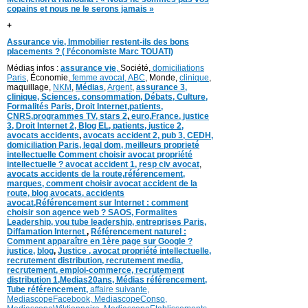
copains et nous ne le serons jamais »
+
Assurance vie, Immobilier restent-ils des bons
placements ? ( l’économiste Marc TOUATI)
Médias infos :
assurance vie
,
Société,
domiciliations
Paris
, Économie,
femme avocat,
ABC
, Monde,
clinique
,
maquillage,
NKM
,
Médias
,
Argent
,
assurance 3,
clinique
, Sciences,
consommation
,
D
ébats
,
Culture,
Formalités Paris,
Droit Internet,
patients
,
CNRS,programmes TV,
stars 2
,
euro,
France
,
justice
3
,
Droit Internet 2
,
Blog EL
, patients,
justice 2
,
avocats accidents
,
avocats accident 2,
pub 3,
CEDH
,
domiciliation Paris,
legal dom,
meilleurs proprieté
intellectuelle
Comment choisir avocat propriété
intellectuelle ?
avocat accident 1
,
resp civ avocat
,
avocats accidents de la route,
référencement,
marques
,
comment choisir avocat accident de la
route
,
blog
avocats
,
accidents
avocat
,
Référencement sur Internet : comment
choisir son agence web ?
SAOS
,
Formalites
Leadership,
you tube leadership,
entreprises Paris
,
Diffamation Internet
,
Référencement naturel :
Comment apparaître en 1ère page sur Google ?
justice
,
blog
,
Justice
,
avocat propriété intellectuelle,
recrutement distribution,
recrutement media,
recrutement,
emploi-commerce,
recrutement
distribution
1,
Medias20ans,
Médias
référencement,
Tube référencement,
affaire suivante,
MediascopeFacebook,
MediascopeConso,