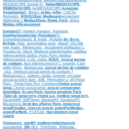
MediascopeWiktionnaire,
MediascopeEtablissements
MEDIASCOPE Societe 97,
TwitterMEDIASCOPE,
FBMEDIASCOPE
,
ArgMEDIASCOPE
Avoamian
Avoamianpari ,
Bnpics,
argbn,
refbn ,
ColiCIvi,
Remypics ,
ROUX2,
Bazr,
Medias
arg
recrutement
distribution
1,
Medias20ans,
RogeL
Form ,
Bnjus,
Médias
référencement,
Dompari17,
Vidnikol
,
Paridom ,
Parisdom,
DomParismoinscher,
Parisdomn°1
,
Domentreprisparis,
B. Andre ,
Portalier
Bn
,
Bn oc
,
BnTube,
Filiat
,
domiciliation paris
,
MaudT
,
DDJ,
BB
n
ew,
Rakin ,
Meillvocapp
,
recrutement distribution
1,
Fraudes pic,
Alexis
,
Meilleure inde
minisation
,
meilleur
référencement
,
Justice
,
Paris,
Paris,
meilleur
référencement,
Colin
,
motos,
ROUX
, Avocat permis
de conduire
,
Nice référencement n°1,
expertis,
Colin
vidéo,
Rémy
,
Mediascope,
avocat permis de conduire
,
pics
,
meilleurs avocat permis de conduire ?
Mediascope 2 ,
auteurs,
cardio,
corpore
l,
you tube
avocat accident,
stars
,
EML,
Rénovation 2
,
gifi,
Penal
Paris,
,
Pénal Paris Pics,
Comment
Choisir avocat
penal,
Choisir avocat penal,
avocat comparution
immédiate,
Av pen Paris,
femme penaliste Paris
,Tube LB,
penal evry
,
choisir a.p ,
meilleur penal evry,
DéceptSMP,
SMP
Origin,
MaubertPo,
SaraMauPO,
Mauberpro2
Droit des affaires Paris,
meiavocat
penalFmedias,
resp civ avocat
,
avpenParMedias ,
avpenParMedi,
JYLBTube,
Harcèlement moral
salarie
Choisassvi ,
viasMT,
meilleurrendemtassvie
,
assuviemed ,
BN,
NLV ,
FormParis ,
BNfraude
,