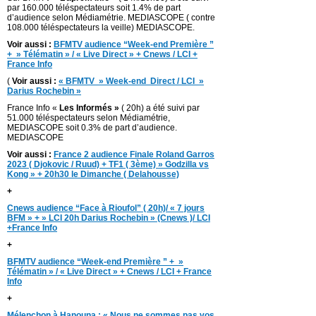
par 160.000 téléspectateurs soit 1.4% de part
d’audience selon Médiamétrie. MEDIASCOPE ( contre
108.000 téléspectateurs la veille) MEDIASCOPE.
Voir aussi :
BFMTV audience “Week-end Première ”
+ » Télématin » / « Live Direct » + Cnews / LCI +
France Info
(
Voir aussi :
« BFMTV » Week-end Direct / LCI »
Darius Rochebin »
France Info «
Les Informés »
( 20h) a été suivi par
51.000 téléspectateurs selon Médiamétrie,
MEDIASCOPE soit 0.3% de part d’audience.
MEDIASCOPE
Voir aussi :
France 2 audience Finale Roland Garros
2023 ( Djokovic / Ruud) + TF1 ( 3ème) » Godzilla vs
Kong » + 20h30 le Dimanche ( Delahousse)
+
Cnews audience “Face à Rioufol” ( 20h)/ « 7 jours
BFM » + » LCI 20h Darius Rochebin » (Cnews )/ LCI
+France Info
+
BFMTV audience “Week-end Première ” + »
Télématin » / « Live Direct » + Cnews / LCI + France
Info
+
Mélenchon à Hanouna : « Nous ne sommes pas vos