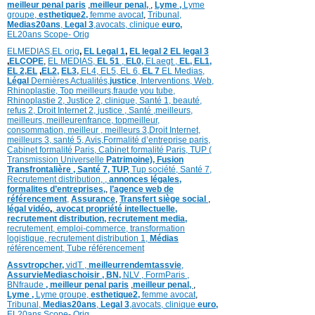
meilleur penal paris
,
meilleur penal,
,
Lyme ,
Lyme
groupe,
esthetique2,
femme avocat
,
Tribunal,
Medias20ans
,
Legal 3
,
avocats, clinique
euro,
EL20ans Scope- Orig
ELMEDIAS,
EL orig
,
EL Legal 1
,
EL legal 2
EL legal 3
,
ELCOPE
,
EL MEDIAS,
EL 51
,
EL0,
ELaegt ,
EL,
EL1,
EL 2,
EL
,
EL2,
EL3,
EL4,
EL5,
EL 6,
EL 7
EL Medias,
Légal
Dernières
Actualités,
justice
,
Interventions, Web,
Rhinoplastie
,
Top meilleurs
,
fraude you tube
,
Rhinoplastie 2
,
Justice 2
,
clinique
,
Santé 1
, beauté,
refus 2
,
Droit Internet 2
,
justice
, Santé ,
meilleurs
,
meilleurs
,
meilleurenfrance,
topmeilleur,
consommation
, meilleur ,
meilleurs 3,
Droit Internet
,
meilleurs 3,
santé 5,
Avis
,
Formalité d’entreprise paris,
Cabinet formalité Paris,
Cabinet formalité Paris,
TUP (
Transmission Universelle
Patrimoine),
Fusion
Transfrontalière ,
Santé 7, TUP,
Tup société,
Santé 7,
Recrutement distribution,
,
annonces légales,
formalites d’entreprises,
,
l’agence web de
référencement
,
Assurance
,
Transfert siège social
,
légal vidéo
,
,
avocat propriété intellectuelle,
recrutement distribution,
recrutement media,
recrutement,
emploi-commerce,
transformation
logistique,
recrutement distribution
1,
Médias
référencement,
Tube référencement
Assvtropcher,
vidT ,
meilleurrendemtassvie
,
AssurvieMediaschoisir ,
BN,
NLV ,
FormParis ,
BNfraude
,
meilleur penal paris
,
meilleur penal,
,
Lyme ,
Lyme groupe,
esthetique2,
femme avocat
,
Tribunal,
Medias20ans
,
Legal 3
,
avocats, clinique
euro,
EL20ans Scope- Orig