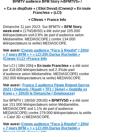
BFMTV audience BFM Story /«BFMTVS» /
« Ca se dispDute » ( Eliot Deval) (Cnews)/ « En toute
Franchise » (LCI)
+ CNews + France Info
Dimanche 11 juin 2023- Sur BFMTV «
BFM Story
week-end »
(17h
/
18h50) a été suivi par 105.000
téléspectateurs soit 0.9% de part d’audience selon
Médiamétrie. MEDIASCOPE.( contre 134.000
téléspectateurs la veille) MEDIASCOPE.
Voir aussi :
Cnews audience “Face à Rioufol” ( 20h)/
« 7 jours BFM » + » LCI 20h Darius Rochebin »
(Cnews )/ LCI +France Info
Sur LCI ( 18h/ 20h
) « En toute Franchise »
a été suivi
par 318.000 téléspectateurs soit 2.3%de part
d’audience selon Médiamétrie. MEDIASCOPE( contre
262.000 téléspectateurs la veille) MEDIASCOPE.
Voir aussi :
France 2 audience Finale Roland Garros
2023 ( Djokovic / Ruud) + TF1 ( 3ème) » Godzilla vs
Kong » + 20h30 le Dimanche ( Delahousse)
Sur BFMTV ( 18h50/ 20h30)
« BFMTVSD »
a été suivi
par 151.000 téléspectateurs selon Médiamétrie,
MEDIASCOPE soit 1.1% de part d’audience
MEDIASCOPE( contre 279.000 téléspectateurs la veille
» Calvi 3D ») MEDIASCOPE.
Voir aussi :
Cnews audience “Face à Rioufol” ( 20h)/
« 7 jours BFM » + » LCI 20h Darius Rochebin »