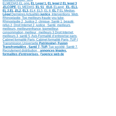
ELMEDIAS,
EL orig
,
EL Legal 1
,
EL legal 2
EL legal 3
,
ELCOPE
,
EL MEDIAS,
EL 51
,
EL0,
ELaegt ,
EL,
EL1,
EL 2,
EL
,
EL2,
EL3,
EL4,
EL5,
EL 6,
EL 7
EL Medias,
Légal
Dernières
Actualités,
justice
,
Interventions, Web,
Rhinoplastie
,
Top meilleurs
,
fraude you tube
,
Rhinoplastie 2
,
Justice 2
,
clinique
,
Santé 1
, beauté,
refus 2
,
Droit Internet 2
,
justice
, Santé ,
meilleurs
,
meilleurs
,
meilleurenfrance,
topmeilleur,
consommation
, meilleur ,
meilleurs 3,
Droit Internet
,
meilleurs 3,
santé 5,
Avis
,
Formalité d’entreprise paris,
Cabinet formalité Paris,
Cabinet formalité Paris,
TUP (
Transmission Universelle
Patrimoine),
Fusion
Transfrontalière ,
Santé 7, TUP,
Tup société,
Santé 7,
Recrutement distribution,
,
annonces légales,
formalites d’entreprises,
,
l’agence web de
référencement
,
Assurance
,
Transfert siège social
,
légal vidéo
,
,
avocat propriété intellectuelle,
recrutement distribution,
recrutement media,
recrutement,
emploi-commerce,
transformation
logistique,
recrutement distribution
1,
Médias
référencement,
Tube référencement
Programme TV Actu télé
COPYRIGHT ©2006-2019 © www.lemediascope.fr
Tous droits réservés
Service Client Mentions légales Conditions générales
d’utilisation Charte des commentaires Vie privée,
données perso. modération. Contacts Archives sujets
en régions Boutique Régie Publicitaire
La fréquentation du MEDIASCOPE ©