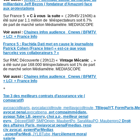
milliardaire Jeff Bezos ( fondateur d’Amazon) face
aux protestations
Sur France 5
» C à vous la suite
» ( 20h45/ 21h06) a
été suivi par 1.1 million de téléspectateurs soit 6.7%
de part de marché selon Médiamétrie. MEDIASCOPE
Voir aussi :
Chaines infos audience Cnews / BFMTV
+ LCI + France Info
France 5 : Rachida Dati met en cause le journaliste
Patrick Cohen (France Inter) « est-ce que vous
harcelez vos collaborateurs ? »
Sur RMC Découverte ( 20h12) «
Vintage Mécanic .
. »
a été suivi par 168.000 téléspectateurs soit 1% de part
de marché selon Médiamétrie. MEDIASCOPE
Voir aussi :
Chaines infos audience Cnews / BFMTV
+ LCI + France Info
+
Top 3 des meilleurs contrats d’assurance vie (
comparatif)
avcoaccidtparis
,
avocataccidtroute,
meillavaccdtroute,
TBlegalYT,
FormParis,
Me
avocat penal,
avocatpena,
avt compaimmédiate,
avppar
,
Tube LB,
peevry
,
choi a.p ,
meilleur penal
evry,
DéceptSMP,
SMP
Origin,
MaubertPo,
SaraMauPO,
Mauberpro2
Droit
des affaires Paris,
meiavocat penalFmedias,
resp
civ avocat
,
avpenParMedias
,
avpenParMedi,
JYLBTube,
Harcèlement moral
salarie