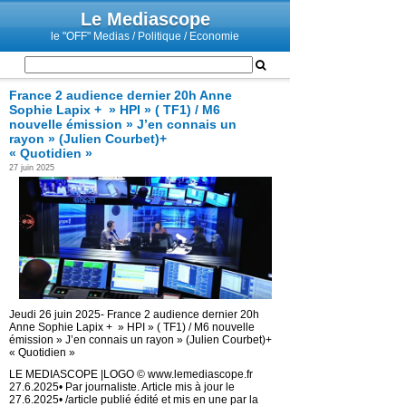
Le Mediascope
le "OFF" Medias / Politique / Economie
France 2 audience dernier 20h Anne
Sophie Lapix + » HPI » ( TF1) / M6
nouvelle émission » J’en connais un
rayon » (Julien Courbet)+
« Quotidien »
27 juin 2025
Jeudi 26 juin 2025- France 2 audience dernier 20h
Anne Sophie Lapix + » HPI » ( TF1) / M6 nouvelle
émission » J’en connais un rayon » (Julien Courbet)+
« Quotidien »
LE MEDIASCOPE |LOGO © www.lemediascope.fr
27.6.2025• Par journaliste. Article mis à jour le
27.6.2025• /article publié édité et mis en une par la