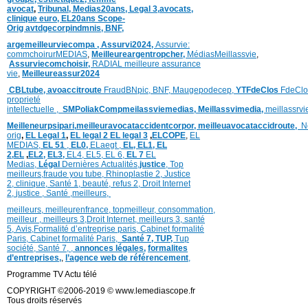
avocat
,
Tribunal,
Medias20ans,
Legal 3
,
avocats,
clinique
euro,
EL20ans Scope-
Orig
avtdgecorpindmnis,
BNF,
argemeilleurviecompa ,
Assurvi2024,
Assurvie:
commchoirurMEDIAS
,
Meilleureargentropcher,
Médias
Meillassvie
,
Assurviecomchoisir,
RADIAL meilleure assurance
vie
,
Meilleureassur2024
CBLtube,
avoaccitroute
FraudBNpic,
BNF,
Maugepodecep,
YTFdeClos
FdeClo
proprieté
intellectuelle
,
SMPoliak
Compmeilassviemedias,
Meillassvimedia,
meillassrv
Meilleneurpsipari,
meilleuravocataccidentcorpor,
meilleuavocataccidroute,
N
orig
,
EL Legal 1
,
EL legal 2
EL legal 3
,
ELCOPE
,
EL
MEDIAS,
EL 51
,
EL0,
ELaegt ,
EL,
EL1,
EL
2,
EL
,
EL2,
EL3,
EL4,
EL5,
EL 6,
EL 7
EL
Medias,
Légal
Dernières
Actualités,
justice
,
Top
meilleurs
,
fraude you tube
,
Rhinoplastie 2
,
Justice
2
,
clinique
,
Santé 1
, beauté,
refus 2
,
Droit Internet
2
,
justice
, Santé ,
meilleurs
,
meilleurs
,
meilleurenfrance,
topmeilleur,
consommation
,
meilleur ,
meilleurs 3,
Droit Internet
,
meilleurs 3,
santé
5,
Avis
,
Formalité d’entreprise paris,
Cabinet formalité
Paris,
Cabinet formalité Paris,
Santé 7, TUP,
Tup
société,
Santé 7
,
,
annonces légales,
formalites
d’entreprises,
,
l’agence web de référencement
,
Programme TV Actu télé
COPYRIGHT ©2006-2019 © www.lemediascope.fr
Tous droits réservés