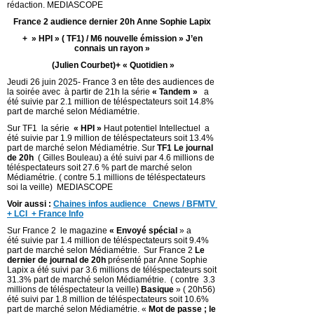
rédaction. MEDIASCOPE
France 2 audience dernier 20h Anne Sophie Lapix
+ » HPI » ( TF1) / M6 nouvelle émission » J’en
connais un rayon »
(Julien Courbet)+ « Quotidien »
Jeudi 26 juin 2025- France 3 en tête des audiences de
la soirée avec à partir de 21h la série
« Tandem »
a
été suivie par 2.1 million de téléspectateurs soit 14.8%
part de marché selon Médiamétrie.
Sur TF1 la série
« HPI »
Haut potentiel Intellectuel a
été suivie par 1.9 million de téléspectateurs soit 13.4%
part de marché selon Médiamétrie. Sur
TF1 Le journal
de 20h
( Gilles Bouleau) a été suivi par 4.6 millions de
téléspectateurs soit 27.6 % part de marché selon
Médiamétrie. ( contre 5.1 millions de téléspectateurs
soi la veille) MEDIASCOPE
Voir aussi :
Chaines infos audience Cnews / BFMTV
+ LCI + France Info
Sur France 2 le magazine
« Envoyé spécial
» a
été suivie par 1.4 million de téléspectateurs soit 9.4%
part de marché selon Médiamétrie. Sur France 2
Le
dernier de journal de 20h
présenté par Anne Sophie
Lapix a été suivi par 3.6 millions de téléspectateurs soit
31.3% part de marché selon Médiamétrie. ( contre 3.3
millions de téléspectateur la veille)
Basique
» ( 20h56)
été suivi par 1.8 million de téléspectateurs soit 10.6%
part de marché selon Médiamétrie. «
Mot de passe ; le