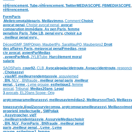
référencement,
Tube,référencement,
TwitterMEDIASCOPE,
FBMEDIASCOPE
référencement,
FormParis
,
Meiletcomptableparis
,
Meillavimmo,
Comment
Choisir
avocat penal,
Choisir avocat penal,
avocat
comparution immédiate,
Av pen Paris,
femme
penaliste Paris
,Tube LB,
penal evry
,
choisir a.p
,
meilleur penal evry,
DéceptSMP,
SMP
Origin,
MaubertPo,
SaraMauPO,
Mauberpro2
Droit
des affaires Paris,
meiavocat penalFmedias,
resp
civ avocat
,
avpenParMedias
,
avpenParMedi,
JYLBTube,
Harcèlement moral
salarie
SAOSParis,
couv92,
CLB,
Avocalegalacidetroute,
Avoaccidentroute,
responci
,
Choisassvi
,
viasMT,
meilleurrendemtassvie
,
assuviemed
,
BN,
NLV ,
,
BNfraude
,
meilleur penal paris
,
meilleur
penal,
,
Lyme ,
Lyme groupe,
esthetique2,
femme
avocat
,
Tribunal,
Medias20ans
,
Legal
3
,
avocats,
EL20ans Scope- Orig
argtcomparameilleurassvi,
meilleusaviemédias
2,
MeilleurssviTop3
,
Meillass
topassurvie
,
légal2assurviecompa,
argtcomparameilleurassvi,
Meillassvimed
proprieté intellectuelle
,
SMPoliak
,
Assvtropcher,
vidT
,
meilleurrendemtassvie,
AssurvieMediaschoisir
,
BN,
NLV ,
FormParis ,
BNfraude ,
meilleur penal
paris
,
meilleur penal,
,
Lyme ,
Lyme
groupe,
esthetique2,
femme