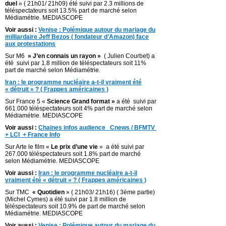
duel
» ( 21h01/ 21h09) été suivi par 2.3 millions de
téléspectateurs soit 13.5% part de marché selon
Médiamétrie. MEDIASCOPE
Voir aussi :
Venise : Polémique autour du mariage du
milliardaire Jeff Bezos ( fondateur d’Amazon) face
aux protestations
Sur M6
» J’en connais un rayon »
( Julien Courbet) a
été suivi par 1.8 million de téléspectateurs soit 11%
part de marché selon Médiamétrie.
Iran : le programme nucléaire a-t-il vraiment été
« détruit » ? ( Frappes américaines )
Sur France 5 «
Science Grand format »
a été suivi par
661.000 téléspectateurs soit 4% part de marché selon
Médiamétrie. MEDIASCOPE
Voir aussi :
Chaines infos audience Cnews / BFMTV
+ LCI + France Info
Sur Arte le film «
Le prix d’une vie
» a été suivi par
267.000 téléspectateurs soit 1.8% part de marché
selon Médiamétrie. MEDIASCOPE
Voir aussi :
Iran : le programme nucléaire a-t-il
vraiment été « détruit » ? ( Frappes américaines )
Sur TMC
« Quotidien
» ( 21h03/ 21h16) ( 3ème partie)
(Michel Cymes) a été suivi par 1.8 million de
téléspectateurs soit 10.9% de part de marché selon
Médiamétrie. MEDIASCOPE
Voir aussi :
Venise : Polémique autour du mariage du