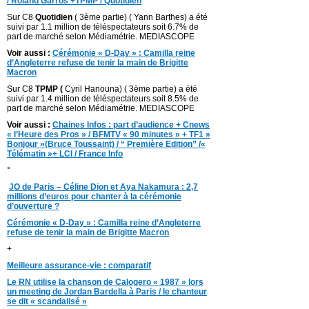
/ Roland Garros +TPMP / Quotidien
Sur C8
Quotidien
( 3ème partie) ( Yann Barthes) a été
suivi par 1.1 million de téléspectateurs soit 6.7% de
part de marché selon Médiamétrie. MEDIASCOPE
Voir aussi :
Cérémonie « D-Day » : Camilla reine
d’Angleterre refuse de tenir la main de Brigitte
Macron
Sur C8
TPMP (
Cyril Hanouna) ( 3ème partie) a été
suivi par 1.4 million de téléspectateurs soit 8.5% de
part de marché selon Médiamétrie. MEDIASCOPE
Voir aussi :
Chaines Infos : part d’audience + Cnews
« l’Heure des Pros » / BFMTV « 90 minutes » + TF1 »
Bonjour »(Bruce Toussaint) / “ Première Edition” /«
Télématin »+ LCI / France Info
°
JO de Paris – Céline Dion et Aya Nakamura : 2,7
millions d’euros pour chanter à la cérémonie
d’ouverture ?
Cérémonie « D-Day » : Camilla reine d’Angleterre
refuse de tenir la main de Brigitte Macron
+
Meilleure assurance-vie : comparatif
Le RN utilise la chanson de Calogero « 1987 » lors
un meeting de Jordan Bardella à Paris / le chanteur
se dit « scandalisé »