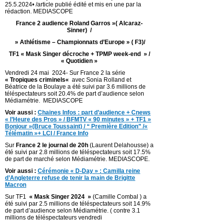
25.5.2024• /article publié édité et mis en une par la
rédaction. MEDIASCOPE
France 2 audience Roland Garros »( Alcaraz-
Sinner) /
» Athlétisme – Championnats d’Europe » ( F3)/
TF1 « Mask Singer décroche + TPMP week-end » /
« Quotidien »
Vendredi 24 mai 2024- Sur France 2 la série
« Tropiques criminels
«
avec Sonia Rolland et
Béatrice de la Boulaye
a été suivi par 3.6 millions de
téléspectateurs soit 20.4% de part d’audience selon
Médiamétrie. MEDIASCOPE
Voir aussi :
Chaines Infos : part d’audience + Cnews
« l’Heure des Pros » / BFMTV « 90 minutes » + TF1 »
Bonjour »(Bruce Toussaint) / “ Première Edition” /«
Télématin »+ LCI / France Info
Sur
France 2 le journal de 20h
(Laurent Delahousse) a
été suivi par 2.8 millions de téléspectateurs soit 17.5%
de part de marché selon Médiamétrie. MEDIASCOPE.
Voir aussi :
Cérémonie « D-Day » : Camilla reine
d’Angleterre refuse de tenir la main de Brigitte
Macron
Sur TF1
« Mask Singer 2024
»
(Camille Combal )
a
été suivi par 2.5 millions de téléspectateurs soit 14.9%
de part d’audience selon Médiamétrie. ( contre 3.1
millions de téléspectateurs vendredi