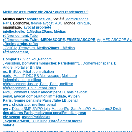
+
Meilleure assurance vie 2024 : quels rendements ?
Médias infos
:
assurance vie
,
Société,
domiciliations
Paris
, Économie,
femme avocat,
ABC
, Monde,
clinique
,
maquillage,
avocat propriété
intellectuelle,
1,
Medias20ans,
Médias
référencement,
Tube
référencement,
TwitterMEDIASCOPE,
FBMEDIASCOPE
,
ArgMEDIASCOPE
Av
,
Bnpics,
argbn,
refbn
,
ColiCIvi,
Remypics
,
Medias20ans,
,
Médias
référencement,
Dompari17,
Vidnikol
,
Paridom
,
Parisdom,
DomParismoinscher,
Parisdomn°1
,
Domentreprisparis,
B.
Andre ,
Portalier
Bn
,
Bn
oc
,
BnTube,
Filiat
,
domiciliation
paris
,
MaudT
,
DDJ,
BB
Meillvocapp
,
Meilleure
inde
minisation
,
meilleur
référencement
,
Justice
,
Paris,
Paris,
meilleur
référencement,
Colin
,
Pénal Paris
Pics,
Comment
Choisir avocat penal,
Choisir avocat
penal,
avocat comparution immédiate,
Av pen
Paris,
femme penaliste Paris
,Tube LB,
penal
evry
,
choisir a.p ,
meilleur penal
evry,
DéceptSMP,
SMP
Origin,
MaubertPo,
SaraMauPO,
Mauberpro2
Droit
des affaires Paris,
meiavocat penalFmedias,
resp
civ avocat
,
avpenParMedias
,
avpenParMedi,
JYLBTube,
Harcèlement moral
salarie