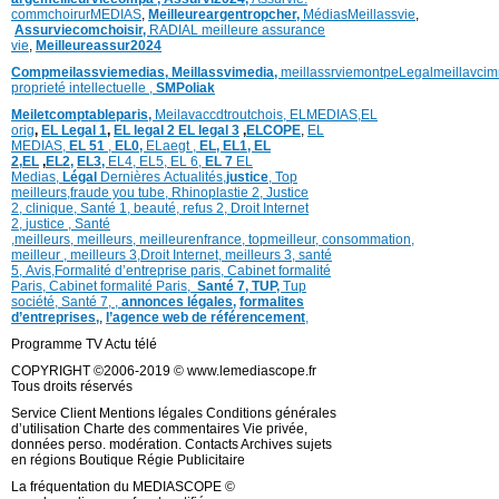
commchoirurMEDIAS
,
Meilleureargentropcher,
Médias
Meillassvie
,
Assurviecomchoisir,
RADIAL meilleure assurance
vie
,
Meilleureassur2024
Compmeilassviemedias,
Meillassvimedia,
meillassrviemontpe
Legalmeillavci
proprieté intellectuelle
,
SMPoliak
Meiletcomptableparis,
Meilavaccdtroutchois,
ELMEDIAS,
EL
orig
,
EL Legal 1
,
EL legal 2
EL legal 3
,
ELCOPE
,
EL
MEDIAS,
EL 51
,
EL0,
ELaegt ,
EL,
EL1,
EL
2,
EL
,
EL2,
EL3,
EL4,
EL5,
EL 6,
EL 7
EL
Medias,
Légal
Dernières
Actualités,
justice
,
Top
meilleurs
,
fraude you tube
,
Rhinoplastie 2
,
Justice
2
,
clinique
,
Santé 1
, beauté,
refus 2
,
Droit Internet
2
,
justice
, Santé
,
meilleurs
,
meilleurs
,
meilleurenfrance,
topmeilleur,
consommation
,
meilleur ,
meilleurs 3,
Droit Internet
,
meilleurs 3,
santé
5,
Avis
,
Formalité d’entreprise paris,
Cabinet formalité
Paris,
Cabinet formalité Paris,
Santé 7, TUP,
Tup
société,
Santé 7
,
,
annonces légales,
formalites
d’entreprises,
,
l’agence web de référencement
,
Programme TV Actu télé
COPYRIGHT ©2006-2019 © www.lemediascope.fr
Tous droits réservés
Service Client Mentions légales Conditions générales
d’utilisation Charte des commentaires Vie privée,
données perso. modération. Contacts Archives sujets
en régions Boutique Régie Publicitaire
La fréquentation du MEDIASCOPE ©