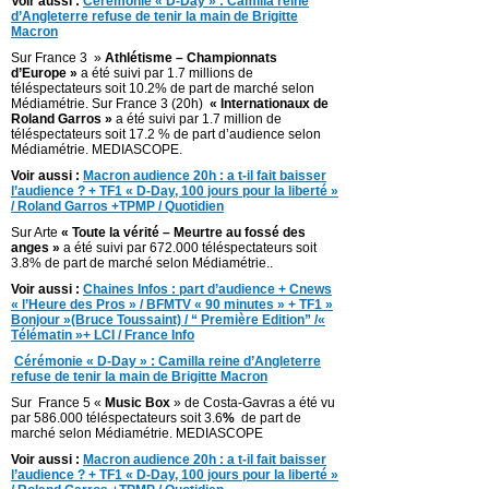
Voir aussi :
Cérémonie « D-Day » : Camilla reine
d’Angleterre refuse de tenir la main de Brigitte
Macron
Sur France 3 »
Athlétisme – Championnats
d’Europe »
a été suivi par 1.7 millions de
téléspectateurs soit 10.2% de part de marché selon
Médiamétrie. Sur France 3 (20h)
« Internationaux de
Roland Garros »
a été suivi par 1.7 million de
téléspectateurs soit 17.2 % de part d’audience selon
Médiamétrie. MEDIASCOPE.
Voir aussi :
Macron audience 20h : a t-il fait baisser
l’audience ? + TF1 « D-Day, 100 jours pour la liberté »
/ Roland Garros +TPMP / Quotidien
Sur Arte
« Toute la vérité – Meurtre au fossé des
anges »
a été suivi par 672.000 téléspectateurs soit
3.8% de part de marché selon Médiamétrie..
Voir aussi :
Chaines Infos : part d’audience + Cnews
« l’Heure des Pros » / BFMTV « 90 minutes » + TF1 »
Bonjour »(Bruce Toussaint) / “ Première Edition” /«
Télématin »+ LCI / France Info
Cérémonie « D-Day » : Camilla reine d’Angleterre
refuse de tenir la main de Brigitte Macron
Sur France 5 «
Music Box
» de Costa-Gavras a été vu
par 586.000 téléspectateurs soit 3.6
%
de part de
marché selon Médiamétrie. MEDIASCOPE
Voir aussi :
Macron audience 20h : a t-il fait baisser
l’audience ? + TF1 « D-Day, 100 jours pour la liberté »