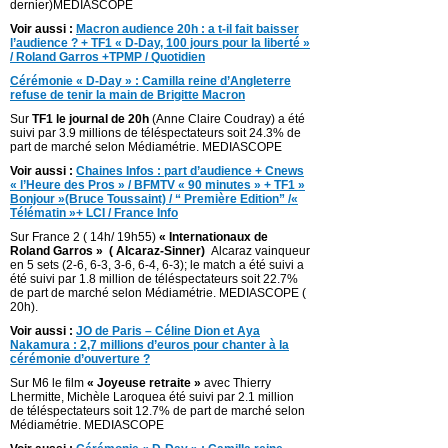
dernier)MEDIASCOPE
Voir aussi :
Macron audience 20h : a t-il fait baisser
l’audience ? + TF1 « D-Day, 100 jours pour la liberté »
/ Roland Garros +TPMP / Quotidien
Cérémonie « D-Day » : Camilla reine d’Angleterre
refuse de tenir la main de Brigitte Macron
Sur
TF1 le journal de 20h
(Anne Claire Coudray) a été
suivi par 3.9 millions de téléspectateurs soit 24.3% de
part de marché selon Médiamétrie. MEDIASCOPE
Voir aussi :
Chaines Infos : part d’audience + Cnews
« l’Heure des Pros » / BFMTV « 90 minutes » + TF1 »
Bonjour »(Bruce Toussaint) / “ Première Edition” /«
Télématin »+ LCI / France Info
Sur France 2 ( 14h/ 19h55)
« Internationaux de
Roland Garros » ( Alcaraz-Sinner)
Alcaraz vainqueur
en 5 sets (2-6, 6-3, 3-6, 6-4, 6-3); le match a été suivi a
été suivi par 1.8 million de téléspectateurs soit 22.7%
de part de marché selon Médiamétrie. MEDIASCOPE (
20h).
Voir aussi :
JO de Paris – Céline Dion et Aya
Nakamura : 2,7 millions d’euros pour chanter à la
cérémonie d’ouverture ?
Sur M6 le film
« Joyeuse retraite »
avec Thierry
Lhermitte, Michèle Laroquea été suivi par 2.1 million
de téléspectateurs soit 12.7% de part de marché selon
Médiamétrie. MEDIASCOPE