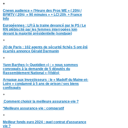
+
Cnews audience « l’Heure des Pros WE » ( 20h) /
BFMTV ( 20h) » 90 minutes » + LCI 20h + France
Info
Européennes : LFI à la traine devancé par le PS / Le
RN plébiscité par les femmes interrogées loin
devant la majorité présidentielle (sondage)
+
JO de Paris : 102 agents de sécurité fichés S ont été
écartés annonce Gérald Darmanin
+
Yann Barthes (« Quotidien ») : « nous sommes
convoqués à la demande de 5 députés du
Rassemblement National » (Vidéo)
Arnaque aux Investisseurs : le « Madoff du Maine-et-
Loire » condamné à 5 ans de prison / ses biens
confisqués
+
Comment choisir la meilleure assurance-vie ?
*Meilleure assurance-vie : comparatif
+
Meilleur fonds euro 2024 : quel contrat d’assurance
vie ?