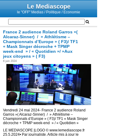
Le Mediascope
le "OFF" Medias / Politique / Economie
France 2 audience Roland Garros »(
Alcaraz-Sinner) / » Athlétisme –
Championnats d’Europe » ( F3)/ TF1
« Mask Singer décroche + TPMP
week-end » / « Quotidien »/ »Aux
jeux citoyens » ( F3)
8 juin 2024
Vendredi 24 mai 2024- France 2 audience Roland
Garros »( Alcaraz-Sinner) / » Athlétisme –
Championnats d’Europe » ( F3)/ TF1 « Mask Singer
décroche + TPMP week-end » / « Quotidien »
LE MEDIASCOPE |LOGO © www.lemediascope.fr
25.5.2024• Par journaliste. Article mis à jour le