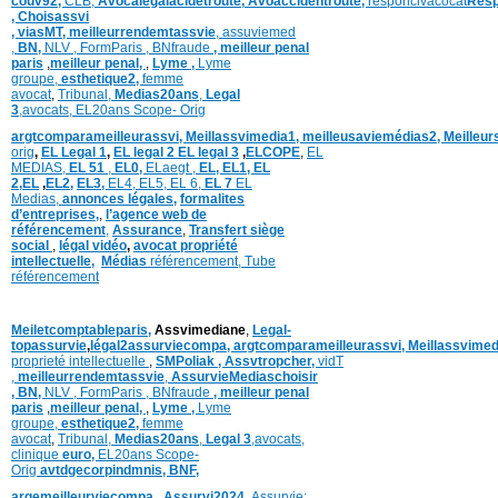
couv92,
CLB,
Avocalegalacidetroute,
Avoaccidentroute,
responcivacocat
Resp
,
Choisassvi
,
viasMT,
meilleurrendemtassvie
,
assuviemed
,
BN,
NLV ,
FormParis ,
BNfraude
,
meilleur penal
paris
,
meilleur penal,
,
Lyme ,
Lyme
groupe,
esthetique2,
femme
avocat
,
Tribunal,
Medias20ans
,
Legal
3
,
avocats,
EL20ans Scope- Orig
argtcomparameilleurassvi,
Meillassvimedia1,
meilleusaviemédias
2,
Meilleur
orig
,
EL Legal 1
,
EL legal 2
EL legal 3
,
ELCOPE
,
EL
MEDIAS,
EL 51
,
EL0,
ELaegt ,
EL,
EL1,
EL
2,
EL
,
EL2,
EL3,
EL4,
EL5,
EL 6,
EL 7
EL
Medias,
annonces légales,
formalites
d’entreprises,
,
l’agence web de
référencement
,
Assurance
,
Transfert siège
social
,
légal vidéo
,
avocat propriété
intellectuelle
,
Médias
référencement,
Tube
référencement
Meiletcomptableparis
,
Assvimediane
,
Legal-
topassurvie
,
légal2assurviecompa,
argtcomparameilleurassvi,
Meillassvimed
proprieté intellectuelle
,
SMPoliak ,
Assvtropcher,
vidT
,
meilleurrendemtassvie
,
AssurvieMediaschoisir
,
BN,
NLV ,
FormParis ,
BNfraude
,
meilleur penal
paris
,
meilleur penal,
,
Lyme ,
Lyme
groupe,
esthetique2,
femme
avocat
,
Tribunal,
Medias20ans
,
Legal 3
,
avocats,
clinique
euro,
EL20ans Scope-
Orig
avtdgecorpindmnis,
BNF,
argemeilleurviecompa ,
Assurvi2024,
Assurvie: