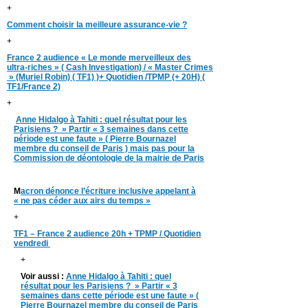
+
Comment choisir la meilleure assurance-vie ?
+
France 2 audience « Le monde merveilleux des
ultra-riches » ( Cash Investigation) / « Master Crimes
» (Muriel Robin) ( TF1) )+ Quotidien /TPMP (+ 20H) (
TF1/France 2)
+
Anne Hidalgo à Tahiti : quel résultat pour les
Parisiens ? » Partir « 3 semaines dans cette
période est une faute » ( Pierre Bournazel
membre du conseil de Paris ) mais pas pour la
Commission de déontologie de la mairie de Paris
M
acron dénonce l’écriture inclusive appelant à
« ne pas céder aux airs du temps »
+
TF1 – France 2 audience 20h + TPMP / Quotidien
vendredi
+
Voir aussi :
Anne Hidalgo à Tahiti : quel
résultat pour les Parisiens ? » Partir « 3
semaines dans cette période est une faute » (
Pierre Bournazel membre du conseil de Paris