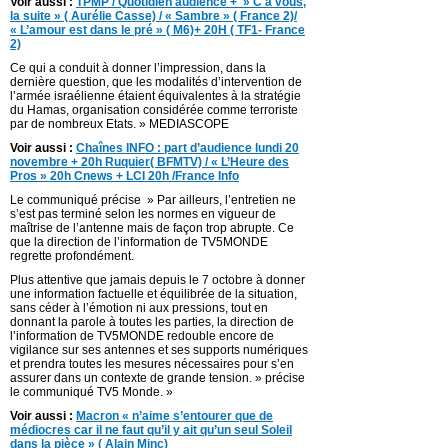
Voir aussi :
TPMP / Quotidien audience + » C à vous,
la suite » ( Aurélie Casse) / « Sambre » ( France 2)/
« L’amour est dans le pré » ( M6)+ 20H ( TF1- France
2)
Ce qui a conduit à donner l’impression, dans la
dernière question, que les modalités d’intervention de
l’armée israélienne étaient équivalentes à la stratégie
du Hamas, organisation considérée comme terroriste
par de nombreux Etats. » MEDIASCOPE
Voir aussi :
Chaînes INFO : part d’audience lundi 20
novembre + 20h Ruquier( BFMTV) / « L’Heure des
Pros » 20h Cnews + LCI 20h /France Info
Le communiqué précise » Par ailleurs, l’entretien ne
s’est pas terminé selon les normes en vigueur de
maîtrise de l’antenne mais de façon trop abrupte. Ce
que la direction de l’information de TV5MONDE
regrette profondément.
Plus attentive que jamais depuis le 7 octobre à donner
une information factuelle et équilibrée de la situation,
sans céder à l’émotion ni aux pressions, tout en
donnant la parole à toutes les parties, la direction de
l’information de TV5MONDE redouble encore de
vigilance sur ses antennes et ses supports numériques
et prendra toutes les mesures nécessaires pour s’en
assurer dans un contexte de grande tension. » précise
le communiqué TV5 Monde. »
Voir aussi :
Macron « n’aime s’entourer que de
médiocres car il ne faut qu’il y ait qu’un seul Soleil
dans la pièce » ( Alain Minc)