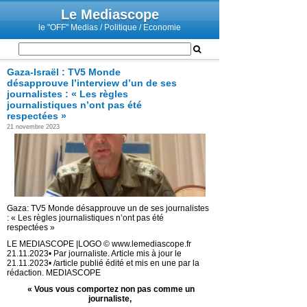
Le Mediascope
le "OFF" Medias / Politique / Economie
Gaza-Israël : TV5 Monde
désapprouve l’interview d’un de ses
journalistes : « Les règles
journalistiques n’ont pas été
respectées »
21 novembre 2023
Gaza: TV5 Monde désapprouve un de ses journalistes
: « Les règles journalistiques n’ont pas été
respectées »
LE MEDIASCOPE |LOGO © www.lemediascope.fr
21.11.2023• Par journaliste. Article mis à jour le
21.11.2023• /article publié édité et mis en une par la
rédaction. MEDIASCOPE
« Vous vous comportez non pas comme un
journaliste,