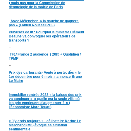
) mais pas pour la Commission de
déontologie de la mairie de Paris
+
Avec Mélenchon » la gauche ne gagnera
pas » (Fabien Roussel PCF)
Punaises de lit : Pourquoi le ministre Clément
Beaune va convoquer les opérateurs de
transports ?
+
TF1/ France 2 audience ( 20h) + Quotidien /
TPMP
+
Prix des carburants- Vente à perte: dès « le
1er décembre pour 6 mois » annonce Bruno
Le Maire
Immobilier rentrée 2023 « la baisse des prix
va continuer » » quelle est la seule ville où
les prix continuent d’augmenter ? » (
l’économiste Marc Touati)
+
« J’y crois toujours » : célibataire Karine Le
Marchand (M6) évoque sa situation
sentimentale