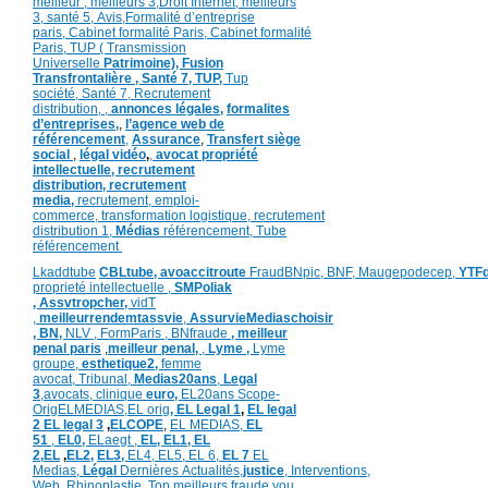
meilleur ,
meilleurs 3,
Droit Internet
,
meilleurs
3,
santé 5,
Avis
,
Formalité d’entreprise
paris,
Cabinet formalité Paris,
Cabinet formalité
Paris,
TUP ( Transmission
Universelle
Patrimoine),
Fusion
Transfrontalière ,
Santé 7, TUP,
Tup
société,
Santé 7,
Recrutement
distribution,
,
annonces légales,
formalites
d’entreprises,
,
l’agence web de
référencement
,
Assurance
,
Transfert siège
social
,
légal vidéo
,
,
avocat propriété
intellectuelle, recrutement
distribution,
recrutement
media,
recrutement,
emploi-
commerce,
transformation
logistique,
recrutement
distribution
1,
Médias
référencement,
Tube
référencement
Lkaddtube
CBLtube,
avoaccitroute
FraudBNpic,
BNF,
Maugepodecep,
YTF
proprieté intellectuelle
,
SMPoliak
,
Assvtropcher,
vidT
,
meilleurrendemtassvie
,
AssurvieMediaschoisir
,
BN,
NLV ,
FormParis ,
BNfraude
,
meilleur
penal paris
,
meilleur penal,
,
Lyme ,
Lyme
groupe,
esthetique2,
femme
avocat
,
Tribunal,
Medias20ans
,
Legal
3
,
avocats, clinique
euro,
EL20ans Scope-
Orig
ELMEDIAS,
EL orig
,
EL Legal 1
,
EL legal
2
EL legal 3
,
ELCOPE
,
EL MEDIAS,
EL
51
,
EL0,
ELaegt ,
EL,
EL1,
EL
2,
EL
,
EL2,
EL3,
EL4,
EL5,
EL 6,
EL 7
EL
Medias,
Légal
Dernières
Actualités,
justice
,
Interventions,
Web,
Rhinoplastie
,
Top meilleurs
,
fraude you