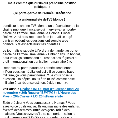
mais comme quelqu’un qui prend une position
politique. »
( le porte-parole de l’armée israélienne
à un journaliste deTV5 Monde )
Lundi sur la chaine TV5 Monde un présentateur de la
chaîne publique française qui interviewait un porte-
parole de l’armée israélienne le Colonel Olivier
Rafowicz qui a du répondre à un journaliste jugé
partisan et dont les questions ont semblé à de
nombreux téléspectateurs très orientées.
Le journaliste rappelé à l’ordre a demandé au porte-
parole de l’armée israélienne « Entrer dans un hôpital,
pour vous, ça correspond au respect des règles et du
droit international, en particulier humanitaire ? ».
Réponse du porte-parole de l’armée israélienne
« Pour vous, un hôpital qui est utilisé comme base
militaire, ça vous parait normal ? Je vous pose la
question. Un hôpital doit-il être utilisé comme base
militaire ? La réponse est non, évidemment ».
Voir aussi :
Chaînes INFO : part d’audience lundi 20
novembre + 20h Ruquier( BFMTV) / « L’Heure des
Pros » 20h Cnews + LCI 20h /France Info
Et de préciser « Vous connaissez le Hamas ? Vous
avez vu ce qu’ils ont fait. Ils ont massacré des enfants,
éventré des femmes, brûlé des gens, brûlé des
maisons. Vous croyez qu’ils se comportent selon le
droit international ? Qu’ils se comportent selon la