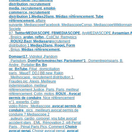
distribution,
recrutement
media,
recrutement,
emploi-
commerce,
recrutement
distribution
1,
Medias20ans,
Médias référencement,
Tube
référencement,
affaire
suivante,
MediascopeFacebook,
MediascopeConso,
MediascopeWiktionnair
Societe
97,
TwitterMEDIASCOPE,
FBMEDIASCOPE
,
ArgMEDIASCOPE
Avoamian
A
,
Bnpics,
argbn,
refbn ,
ColiCIvi,
Remypics
,
ROUX2,
Bazr,
Medias
arg
recrutement
distribution
1,
Medias20ans,
RogeL
Form
,
Bnjus,
Médias référencement,
Dompari17,
Vidnikol
,
Paridom
,
Parisdom,
DomParismoinscher,
Parisdomn°1
,
Domentreprisparis,
B.
Andre ,
Portalier
Bn
,
Bn
oc
,
BnTube,
Filiat
,
domiciliation
paris
,
MaudT
,
DDJ,
BB n
ew,
Rakin
,
Meillvocapp
,
recrutement distribution
1,
Fraudes pic,
Alexis
,
Meilleure
inde
minisation
,
meilleur
référencement
,
Justice
,
Paris,
Paris,
meilleur
référencement,
Colin
,
motos,
ROUX
, Avocat
permis de conduire
,
Nice référencement
n°1,
expertis,
Colin
vidéo,
Rémy
,
Mediascope,
avocat permis de
conduire
,
pics
,
meilleurs avocat permis de
conduire ?
Mediascope 2
,
auteurs,
cardio,
corpore
l,
you tube avocat
accident,
stars
,
EML,
Rénovation 2
,
gifi,
Penal
Paris,
,
Pénal Paris Pics,
Comment
Choisir
avocat penal,
Choisir avocat penal,
avocat