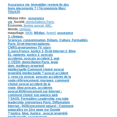
Assurance vie, Immobilier restent-ils des
bons placements ? ( l’économiste Marc
TOUATI)
Médias infos :
assurance
vie
,
Société,
domiciliations Paris
,
Économie,
femme avocat,
ABC
,
Monde,
clinique
,
maquillage,
NKM
,
Médias
,
Argent
,
assurance
3,
clinique
,
Sciences,
consommation
,
Débats
, Culture,
Formalités
Paris,
Droit Internet,
patients
,
CNRS,programmes TV,
stars
2
,
euro,
France
,
justice 3
,
Droit Internet 2
,
Blog
EL
, patients,
justice 2
,
avocats
accidents
,
avocats accident 2,
pub
3,
CEDH
,
domiciliation Paris,
legal
dom,
meilleurs proprieté
intellectuelle
Comment choisir avocat
propriété intellectuelle ?
avocat accident
1
,
resp civ avocat
,
avocats accidents de la
route,
référencement, marques,
comment
choisir avocat accident de la
route,
blog
avocats,
accidents
avocat,
Référencement sur Internet :
comment choisir son agence web
?
SAOS
,
Formalites
Leadership,
you tube
leadership,
entreprises Paris
,
Diffamation
Internet
,
Référencement naturel : Comment
apparaître en 1ère page sur Google
?
justice
,
blog
,
Justice
,
avocat propriété
intellectuelle, recrutement