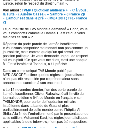
justice, selon le respect du droit humain ».
Voir aussi :
TPMP / Quotidien audience + » C à vous,
la suite » ( Aurélie Casse) / « Sambre » ( France 2)/
« L’amour est dans le pré » ( M6)+ 20H ( TF1- France
2)
Le journaliste de TV5 Monde a demandé « Donc, vous
vous comportez comme le Hamas. C’est ce que vous
me dites ce soir » ?
Réponse du porte-parole de l’armée israélienne
« Vous vous comportez maintenant non pas comme un
journaliste, mais comme quelqu’un qui prend une
position politique. Je vous demande un peu de respect
s’il vous plait ! Ce que vous me dites, c’est une attaque
à l’Etat d’Israël et à Tsahal », a t-il précisé.
Dans un communiqué TV5 Monde publié par
MEDIASCOPE estime que les règles du journalisme
n’ont pas été respectée par ce présentateur sans
annoncer de sanction à son encontre l:
« Le 15 novembre dernier, l’un des porte-parole de
l’armée israélienne, Olivier Rafowicz, était l’invité du
journal quotidien « 64’, Le Monde en français » sur
TV5MONDE, pour parler de l’opération militaire
israélienne dans la bande de Gaza et plus
particulièrement de celle menée contre l’hôpital Al-
Shifa. A la fin de l’entretien mené par le présentateur de
cette édition, Mohamed Kaci, les règles journalistiques,
applicables à toute interview, n’ont pas été respectées.