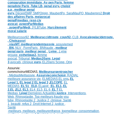
comparution immédiate,
Av pen Paris,
femme
penaliste Paris
,Tube LB,
penal evry
,
choisir
a.p ,
meilleur penal
evry,
DéceptSMP,
SMP
Origin,
MaubertPo,
SaraMauPO,
Mauberpro2
Droit
des affaires Paris,
meiavocat
penalFmedias,
resp civ
avocat
,
avpenParMedias
,
avpenParMedi,
JYLBTube,
Harcèlement
moral salarie
Meilleurcouv92,
Meilleuraccidtroute
,
couv92,
CLB,
Avocalegalacidetroute,
,
Choisassvi
,
viasMT,
meilleurrendemtassvie
,
assuviemed
,
BN,
NLV ,
FormParis ,
BNfraude
,
meilleur
penal paris
,
meilleur penal,
,
Lyme ,
Lyme
groupe,
esthetique2,
femme
avocat
,
Tribunal,
Medias20ans
,
Legal
3
,
avocats, clinique
euro,
EL20ans Scope- Orig
Assurvie:
commchoirurMEDIAS,
Meilleureargentropcher
,
Médias
Meillassvie
,
Assurviecomchoisir,
RADIAL
meilleure assurance vie
,
ELMEDIAS,
EL orig
,
EL
Legal 1
,
EL legal 2
EL legal 3
,
ELCOPE
,
EL
MEDIAS,
EL 51
,
EL0,
ELaegt ,
EL,
EL1,
EL
2,
EL
,
EL2,
EL3,
EL4,
EL5,
EL 6,
EL 7
EL
Medias,
Légal
Dernières
Actualités,
justice
,
Interventions,
Web,
Rhinoplastie
,
Top meilleurs
,
fraude you
tube
,
Rhinoplastie 2
,
Justice 2
,
clinique
,
Santé
1
, beauté,
refus 2
,
Droit Internet 2
,
justice
,
Santé
,
meilleurs
,
meilleurs
,
meilleurenfrance,
topmeilleur,
consommation
,