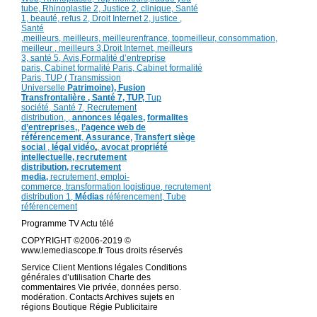
tube
,
Rhinoplastie 2
,
Justice 2
,
clinique
,
Santé
1
, beauté,
refus 2
,
Droit Internet 2
,
justice
,
Santé
,
meilleurs
,
meilleurs
,
meilleurenfrance,
topmeilleur,
consommation
,
meilleur ,
meilleurs 3,
Droit Internet
,
meilleurs
3,
santé 5,
Avis
,
Formalité d’entreprise
paris,
Cabinet formalité Paris,
Cabinet formalité
Paris,
TUP ( Transmission
Universelle
Patrimoine),
Fusion
Transfrontalière ,
Santé 7, TUP,
Tup
société,
Santé 7,
Recrutement
distribution,
,
annonces légales,
formalites
d’entreprises,
,
l’agence web de
référencement
,
Assurance
,
Transfert siège
social
,
légal vidéo
,
,
avocat propriété
intellectuelle, recrutement
distribution,
recrutement
media,
recrutement,
emploi-
commerce,
transformation
logistique,
recrutement
distribution
1,
Médias
référencement,
Tube
référencement
Programme TV Actu télé
COPYRIGHT ©2006-2019 ©
www.lemediascope.fr Tous droits réservés
Service Client Mentions légales Conditions
générales d’utilisation Charte des
commentaires Vie privée, données perso.
modération. Contacts Archives sujets en
régions Boutique Régie Publicitaire