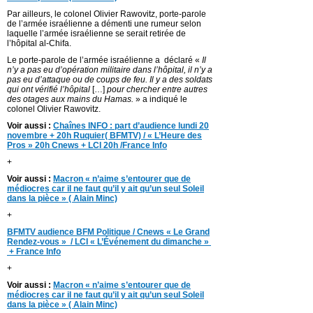
Par ailleurs, le colonel Olivier Rawovitz, porte-parole
de l’armée israélienne a démenti une rumeur selon
laquelle l’armée israélienne se serait retirée de
l’hôpital al-Chifa.
Le porte-parole de l’armée israélienne a déclaré «
Il
n’y a pas eu d’opération militaire dans l’hôpital, il n’y a
pas eu d’attaque ou de coups de feu. Il y a des soldats
qui ont vérifié l’hôpital
[…]
pour chercher entre autres
des otages aux mains du Hamas.
» a indiqué le
colonel Olivier Rawovitz.
Voir aussi :
Chaînes INFO : part d’audience lundi 20
novembre + 20h Ruquier( BFMTV) / « L’Heure des
Pros » 20h Cnews + LCI 20h /France Info
+
Voir aussi :
Macron « n’aime s’entourer que de
médiocres car il ne faut qu’il y ait qu’un seul Soleil
dans la pièce » ( Alain Minc)
+
BFMTV audience BFM Politique / Cnews « Le Grand
Rendez-vous » / LCI « L’Événement du dimanche »
+ France Info
+
Voir aussi :
Macron « n’aime s’entourer que de
médiocres car il ne faut qu’il y ait qu’un seul Soleil
dans la pièce » ( Alain Minc)