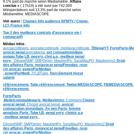
9.1% part de marché selon Médiamétrie.
Affaire
conclue »
( 17h19) a été suivi par 742.000
téléspectateurs soit 13.3% part de marché selon
Médiamétrie. MEDIASCOPE
Voir aussi :
Chaines Info audience BFMTV / Cnews,
LCI, France info
Top 3 des meilleurs contrats d’assurance vie (
comparatif)
Médias infos
:
avcoaccidtparis
,
avocataccidtroute,
meillavaccdtroute,
TBlegalYT,
FormParis,
Me
avocat penal,
avocatpena,
avt compaimmédiate,
avppar
,
Tube LB,
peevry
,
choi a.p ,
meilleur penal
evry,
DéceptSMP,
SMP
Origin,
MaubertPo,
SaraMauPO,
Mauberpro2
Droit
des affaires Paris,
meiavocat penalFmedias,
resp
civ avocat
,
avpenParMedias
,
avpenParMedi,
JYLBTube,
Harcèlement moral
salarie
référencement,
Tube,référencement,
TwitterMEDIASCOPE,
FBMEDIASCOPE
référencement,
FormParis
,
Meiletcomptableparis
,
Meillavimmo,
Comment
Choisir
avocat penal,
Choisir avocat penal,
avocat
comparution immédiate,
Av pen Paris,
femme
penaliste Paris
,Tube LB,
penal evry
,
choisir a.p
,
meilleur penal evry,
DéceptSMP,
SMP
Origin,
MaubertPo,
SaraMauPO,
Mauberpro2
Droit
des affaires Paris,
meiavocat penalFmedias,
resp
civ avocat
,
avpenParMedias