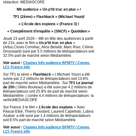
rédaction. MEDIASCOPE
M6 audience « Un p’tit truc en plus » /
TF1 (2ème) « Flashback » (Michael Youn)/
« L’école des espions » (France 3) /
« Complément d’enquête » (SNCF) « Quotidien »
Jeudi 23 avril 2026 – M6 en tête des audiences à partir
de 21h, avec le film
« Un p’tit truc en plus
»
(Artus,Clovis Cornillac, Alice Belaïdi, Marc Riso, Céline
Groussard) suivi par 5.5 millions de téléspectateurs soit
32.5% part de marché selon Médiamétrie.
Voir aussi :
Chaines Info audience BFMTV / Cnews,
LCI, France info
Sur TF1 la série «
Flashback
» ( Michael Youn) a été
suivie par 2.2 millions de téléspectateurs soit 13.6%
part de marché selon Médiamétrie. Sur
TF1 Le journal
de 20h
( Gilles Bouleau) a été suivi par 4.2 millions de
téléspectateurs soit 25.9% de part de marché selon
Médiamétrie. ( contre 4.4 millions de téléspectateurs la
veille)MEDIASCOPE
Sur France 3 le film «
L’école des espions
» Avec
Pascal Elbé, Thierry Godard, Laurent Capelluto, Lubna
Azabal a été suivi par 1.4 millions de téléspectateurs
soit 8.5% part de marché selon Médiamétrie.
Voir aussi :
Chaines Info audience BFMTV / Cnews,
LCI, France info