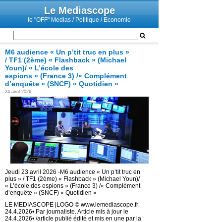
Le Mediascope
le "OFF" Medias / Politique / Economie
M6 audience « Un p’tit truc en plus »
/ TF1 (2ème) « Flashback » (Michael
Youn)/ « L’école des
espions » (France 3) /« Complément
d’enquête » (SNCF) « Quotidien »
24 avril 2026
Jeudi 23 avril 2026 -M6 audience « Un p’tit truc en
plus » / TF1 (2ème) « Flashback » (Michael Youn)/
« L’école des espions » (France 3) /« Complément
d’enquête » (SNCF) « Quotidien »
LE MEDIASCOPE |LOGO © www.lemediascope.fr
24.4.2026• Par journaliste. Article mis à jour le
24.4.2026• /article publié édité et mis en une par la