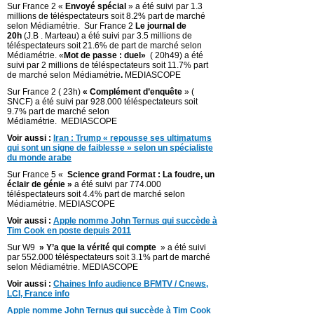
Sur France 2 «
Envoyé spécial
» a été suivi par 1.3
millions de téléspectateurs soit 8.2% part de marché
selon Médiamétrie. Sur France 2
Le journal de
20h
(J.B . Marteau) a été suivi par 3.5 millions de
téléspectateurs soit 21.6% de part de marché selon
Médiamétrie. «
Mot de passe : duel
»
( 20h49) a été
suivi par 2 millions de téléspectateurs soit 11.7% part
de marché selon Médiamétrie
.
MEDIASCOPE
Sur France 2 ( 23h)
« Complément d’enquête
» (
SNCF) a été suivi par 928.000 téléspectateurs soit
9.7% part de marché selon
Médiamétrie. MEDIASCOPE
Voir aussi :
Iran : Trump « repousse ses ultimatums
qui sont un signe de faiblesse » selon un spécialiste
du monde arabe
Sur France 5 «
Science grand Format : La foudre, un
éclair de génie »
a été suivi par 774.000
téléspectateurs soit 4.4% part de marché selon
Médiamétrie. MEDIASCOPE
Voir aussi :
Apple nomme John Ternus qui succède à
Tim Cook en poste depuis 2011
Sur W9
» Y’a que la vérité qui compte
» a été suivi
par 552.000 téléspectateurs soit 3.1% part de marché
selon Médiamétrie. MEDIASCOPE
Voir aussi :
Chaines Info audience BFMTV / Cnews,
LCI, France info
Apple nomme John Ternus qui succède à Tim Cook