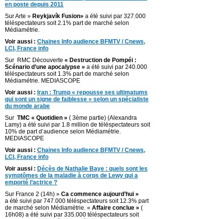
en poste depuis 2011
Sur Arte »
Reykjavík Fusion»
a été suivi par 327.000
téléspectateurs soit 2.1% part de marché selon
Médiamétrie.
Voir aussi :
Chaines Info audience BFMTV / Cnews,
LCI, France info
Sur RMC Découverte
« Destruction de Pompéi :
Scénario d’une apocalypse »
a été suivi par 240.000
téléspectateurs soit 1.3% part de marché selon
Médiamétrie. MEDIASCOPE
Voir aussi :
Iran : Trump « repousse ses ultimatums
qui sont un signe de faiblesse » selon un spécialiste
du monde arabe
Sur
TMC « Quotidien »
( 3ème partie) (Alexandra
Lamy) a été suivi par 1.8 million de téléspectateurs soit
10% de part d’audience selon Médiamétrie.
MEDIASCOPE
Voir aussi :
Chaines Info audience BFMTV / Cnews,
LCI, France info
Voir aussi :
Décès de Nathalie Baye : quels sont les
symptômes de la maladie à corps de Lewy qui a
emporté l’actrice ?
Sur France 2 (14h) »
Ca commence aujourd’hui »
a été suivi par 747.000 téléspectateurs soit 12.3% part
de marché selon Médiamétrie. «
Affaire conclue »
(
16h08) a été suivi par 335.000 téléspectateurs soit