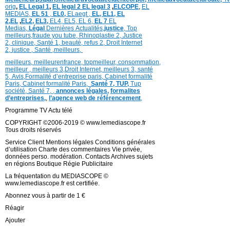
orig
,
EL Legal 1
,
EL legal 2
EL legal 3
,
ELCOPE
,
EL
MEDIAS,
EL 51
,
EL0,
ELaegt ,
EL,
EL1,
EL
2,
EL
,
EL2,
EL3,
EL4,
EL5,
EL 6,
EL 7
EL
Medias,
Légal
Dernières
Actualités,
justice
,
Top
meilleurs
,
fraude you tube
,
Rhinoplastie 2
,
Justice
2
,
clinique
,
Santé 1
, beauté,
refus 2
,
Droit Internet
2
,
justice
, Santé ,
meilleurs
,
meilleurs
,
meilleurenfrance,
topmeilleur,
consommation
,
meilleur ,
meilleurs 3,
Droit Internet
,
meilleurs 3,
santé
5,
Avis
,
Formalité d’entreprise paris,
Cabinet formalité
Paris,
Cabinet formalité Paris,
Santé 7, TUP,
Tup
société,
Santé 7
,
,
annonces légales,
formalites
d’entreprises,
,
l’agence web de référencement
,
Programme TV Actu télé
COPYRIGHT ©2006-2019 © www.lemediascope.fr
Tous droits réservés
Service Client Mentions légales Conditions générales
d’utilisation Charte des commentaires Vie privée,
données perso. modération. Contacts Archives sujets
en régions Boutique Régie Publicitaire
La fréquentation du MEDIASCOPE ©
www.lemediascope.fr est certifiée.
Abonnez vous à partir de 1 €
Réagir
Ajouter