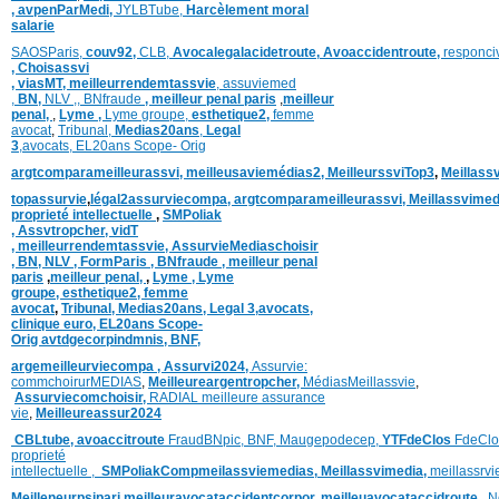
,
avpenParMedi,
JYLBTube,
Harcèlement moral
salarie
SAOSParis,
couv92,
CLB,
Avocalegalacidetroute,
Avoaccidentroute,
responci
,
Choisassvi
,
viasMT,
meilleurrendemtassvie
,
assuviemed
,
BN,
NLV ,
,
BNfraude
,
meilleur penal paris
,
meilleur
penal,
,
Lyme ,
Lyme groupe,
esthetique2,
femme
avocat
,
Tribunal,
Medias20ans
,
Legal
3
,
avocats,
EL20ans Scope- Orig
argtcomparameilleurassvi,
meilleusaviemédias
2,
MeilleurssviTop3
,
Meillass
topassurvie
,
légal2assurviecompa,
argtcomparameilleurassvi,
Meillassvimed
proprieté intellectuelle
,
SMPoliak
,
Assvtropcher,
vidT
,
meilleurrendemtassvie,
AssurvieMediaschoisir
,
BN,
NLV ,
FormParis ,
BNfraude ,
meilleur penal
paris
,
meilleur penal,
,
Lyme ,
Lyme
groupe,
esthetique2,
femme
avocat
,
Tribunal,
Medias20ans,
Legal 3
,
avocats,
clinique
euro,
EL20ans Scope-
Orig
avtdgecorpindmnis,
BNF,
argemeilleurviecompa ,
Assurvi2024,
Assurvie:
commchoirurMEDIAS
,
Meilleureargentropcher,
Médias
Meillassvie
,
Assurviecomchoisir,
RADIAL meilleure assurance
vie
,
Meilleureassur2024
CBLtube,
avoaccitroute
FraudBNpic,
BNF,
Maugepodecep,
YTFdeClos
FdeClo
proprieté
intellectuelle
,
SMPoliak
Compmeilassviemedias,
Meillassvimedia,
meillassrv
Meilleneurpsipari,
meilleuravocataccidentcorpor,
meilleuavocataccidroute,
N