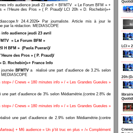
Quotid
haines info audience jeudi 23 avril + BFMTV « Le Forum BFM » +
 « l’Heure des Pros » ( P. Praud)/ LCI 20h « D. Rochebin)»+
pe.fr 24.4.2026• Par journaliste. Article mis à jour le
n une par la rédaction. MEDIASCOPE
 info audience jeudi 23 avril
FMTV « Le Forum BFM »
LCI « 2
20 H BFM » (Paola Puerari)/
’Heure des Pros » ( P. Praud)/
« D. Rochebin)»+ France Info
a journée
BFMTV
a réalisé une part d’audience de 3.2% selon
lle) MEDIASCOPE
20h (D
op» / Cnews « 180 minutes info » / « Les Grandes Gueules »
 une part d’audience de 3% selon Médiamétrie.(contre 2.8% de
librair
Quotid
op» / Cnews « 180 minutes info » / « Les Grandes Gueules »
éalisé une part d’audience de 2.9% selon Médiamétrie.(contre
Marteau) + M6 audience « Un p’tit truc en plus » /« Complément
Cnews 