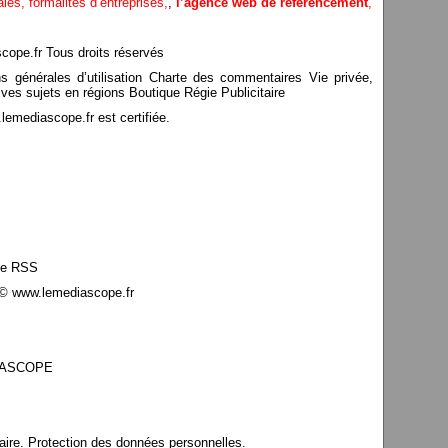
ales,
formalites d’entreprises,
,
l’agence web de référencement
,
pe.fr Tous droits réservés
ns générales d’utilisation Charte des commentaires Vie privée,
ves sujets en régions Boutique Régie Publicitaire
mediascope.fr est certifiée.
le RSS
© www.lemediascope.fr
EDIASCOPE
aire. Protection des données personnelles.