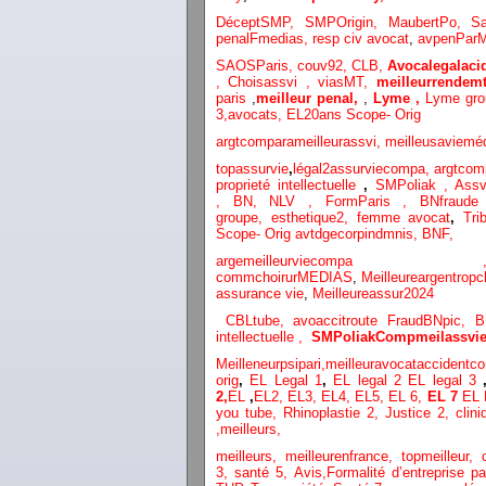
DéceptSMP,
SMP
Origin,
MaubertPo,
S
penalFmedias,
resp civ avocat
,
avpenParM
SAOSParis,
couv92,
CLB,
Avocalegalacid
,
Choisassvi ,
viasMT,
meilleurrendemt
paris
,
meilleur penal,
,
Lyme ,
Lyme gr
3
,
avocats,
EL20ans Scope- Orig
argtcomparameilleurassvi,
meilleusaviemé
topassurvie
,
légal2assurviecompa,
argtcom
proprieté intellectuelle
,
SMPoliak ,
Assv
,
BN,
NLV ,
FormParis ,
BNfraud
groupe,
esthetique2,
femme avocat
,
Tri
Scope- Orig
avtdgecorpindmnis,
BNF,
argemeilleurvi
commchoirurMEDIAS
,
Meilleureargentropc
assurance vie
,
Meilleureassur2024
CBLtube,
avoaccitroute
FraudBNpic,
B
intellectuelle
,
SMPoliak
Compmeilassvie
Meilleneurpsipari,
meilleuravocataccidentco
orig
,
EL Legal 1
,
EL legal 2
EL legal 3
2,
EL
,
EL2,
EL3,
EL4,
EL5,
EL 6,
EL 7
EL 
you tube
,
Rhinoplastie 2
,
Justice 2
,
clini
,
meilleurs
,
meilleurs
,
meilleurenfrance,
topmeilleur,
3,
santé 5,
Avis
,
Formalité d’entreprise p