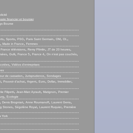
licité
naire financier et boursier
gs Bourse
,
,
,
,
,
,
rts
Sports
PSG
Paris Saint Germain
OM
OL
,
,
Made in France
Femmes
,
,
,
,
France télévisions
Remy Pfimlin
JT de 20 heures
,
,
,
,
,
ysées
Gulli
France 5
France 4
On n’est pas couchés
,
 cotées
Vidéos d’entreprises
ées
,
,
our de cassation
Jurisprudence
Sondages
,
,
,
,
,
,
i
Pouvoir d’achat
Argent
Euro
Dollar
Immobilier
,
,
,
ie Filipetti
Jean-Marc Ayrault
Matignon
Premier
,
urg
Ecologie
,
,
,
,
Denis Brogniart
Anne Roumanoff
Laurent Gerra
,
,
,
ng Stones
Ségolène Royal
Laurent Ruquier
Première
 York