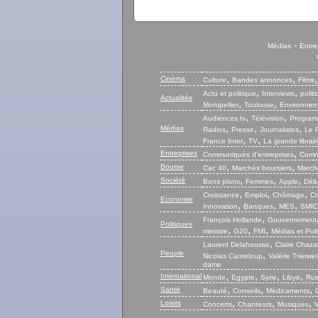
-
Médias
Entre
,
,
Cinéma
Culture
Bandes annonces
Films
,
,
Actu et politique
Interviews
polit
Actualités
,
,
Montpellier
Toulouse
Environnem
,
,
Audiences tv
Télévision
Program
,
,
,
Médias
Radios
Presse
Journalistes
Le P
,
,
France Inter
TV
La grande librair
,
Entreprises
Communiqués d’entreprises
Commu
,
,
Bourse
Cac 40
Marchés boursiers
Marché
,
,
,
Société
Bons plans
Femmes
Apple
Déb
,
,
,
Croissance
Emploi
Chômage
Co
Economie
,
,
,
Innovation
Banques
MES
SMIC
,
François Hollande
Gouvernement
Politiques
,
,
,
ministre
G20
FMI
Médias et Poli
,
Laurent Delahousse
Claire Chaza
People
,
Nicolas Canteloup
Valérie Trierwei
dame
,
,
,
,
International
Monde
Egypte
Syrie
Libye
Rus
,
,
,
Santé
Beauté
Conseils
Médicaments
,
,
,
Loisirs
Concerts
Chanteurs
Musiques