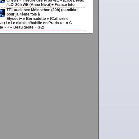
Cnews « l’Heure des Pros WE » (Eliot Deval)
/ LCI 20h WE (Anne Nivat)+ France Info
TF1 audience Mélenchon (20h) (candidat
pour la 4ème fois à
couv92
Elysée)+ » Bernadette » (Catherine
e) / « Le diable s’habille en Prada »+ » C
ue » + « Beau geste » (F2)
vimediane,
Legal-
meilleurs
Bnpicfrod
Tagmeilleuravocimmo,
ris,
Meilavaccdtroutchois,
ELMEDIAS,
EL