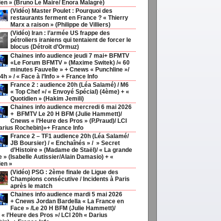
ien » (Bruno Le Maire/ Enora Malagré)
(Vidéo) Master Poulet : Pourquoi des
restaurants ferment en France ? « Thierry
Marx a raison » (Philippe de Villiers)
(Vidéo) Iran : l’armée US frappe des
pétroliers iraniens qui tentaient de forcer le
blocus (Détroit d’Ormuz)
Chaines info audience jeudi 7 mai+ BFMTV
«Le Forum BFMTV » (Maxime Switek) /« 60
minutes Fauvelle » + Cnews « Punchline »/
4h » / « Face à l’Info » + France Info
France 2 : audience 20h (Léa Salamé) / M6
« Top Chef »/ « Envoyé Spécial) (4ème) + «
Quotidien » (Hakim Jemili)
Chaines info audience mercredi 6 mai 2026
+ BFMTV Le 20 H BFM (Julie Hammett)/
Cnews « l’Heure des Pros » (P.Praud)/ LCI
arius Rochebin)»+ France Info
France 2 – TF1 audience 20h (Léa Salamé/
JB Boursier) / « Enchaînés » / » Secret
d’Histoire » (Madame de Staël)/ « La grande
ie » (Isabelle Autissier/Alain Damasio) + «
ien »
(Vidéo) PSG : 2ème finale de Ligue des
Champions consécutive / Incidents à Paris
après le match
Chaines info audience mardi 5 mai 2026
+ Cnews Jordan Bardella « La France en
Face » /Le 20 H BFM (Julie Hammett)/
« l’Heure des Pros »/ LCI 20h « Darius