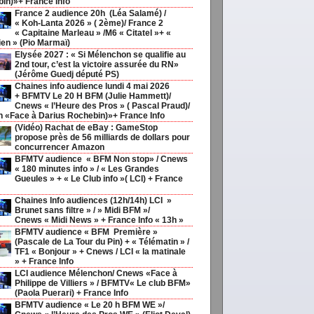
in)»+ France Info
France 2 audience 20h (Léa Salamé) /
« Koh-Lanta 2026 » ( 2ème)/ France 2
« Capitaine Marleau » /M6 « Citatel »+ «
ien » (Pio Marmaï)
Elysée 2027 : « Si Mélenchon se qualifie au
2nd tour, c’est la victoire assurée du RN»
(Jérôme Guedj député PS)
Chaines info audience lundi 4 mai 2026
+ BFMTV Le 20 H BFM (Julie Hammett)/
Cnews « l’Heure des Pros » ( Pascal Praud)/
h «Face à Darius Rochebin)»+ France Info
(Vidéo) Rachat de eBay : GameStop
propose près de 56 milliards de dollars pour
concurrencer Amazon
BFMTV audience « BFM Non stop» / Cnews
« 180 minutes info » / « Les Grandes
Gueules » + « Le Club info »( LCI) + France
Chaines Info audiences (12h/14h) LCI »
Brunet sans filtre » / » Midi BFM »/
o,
Choisir
Cnews « Midi News » + France Info « 13h »
BFMTV audience « BFM Première »
(Pascale de La Tour du Pin) + « Télématin » /
TF1 « Bonjour » + Cnews / LCI « la matinale
pics
,
Medias20ans,
,
Médias
» + France Info
LCI audience Mélenchon/ Cnews «Face à
Philippe de Villiers » / BFMTV« Le club BFM»
(Paola Puerari) + France Info
BFMTV audience « Le 20 h BFM WE »/