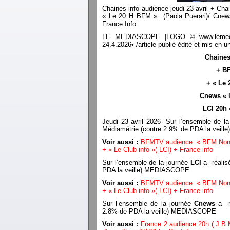
Chaines info audience jeudi 23 avril + C
« Le 20 H BFM » (Paola Puerari)/ Cnews
France Info
LE MEDIASCOPE |LOGO © www.lemediasco
24.4.2026• /article publié édité et mis e
Chaines
+ B
+ « Le 
Cnews « l
LCI 20h 
Jeudi 23 avril 2026- Sur l’ensemble de l
Médiamétrie.(contre 2.9% de PDA la vei
Voir aussi :
BFMTV audience « BFM Non st
+ « Le Club info »( LCI) + France info
Sur l’ensemble de la journée
LCI
a réalisé
PDA la veille) MEDIASCOPE
Voir aussi :
BFMTV audience « BFM Non st
+ « Le Club info »( LCI) + France info
Sur l’ensemble de la journée
Cnews
a r
2.8% de PDA la veille) MEDIASCOPE
Voir aussi :
France 2 audience 20h ( J.B 