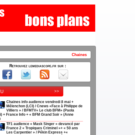
Chaines info audience vendredi 8 mai + Mélenchon (LCI) / 
Retrouvez lemediascope.fr sur :
tu
>>
Chaines info audience vendredi 8 mai +
Mélenchon (LCI) / Cnews «Face à Philippe de
Villiers » / BFMTV« Le club BFM» (Paola
i) + France Info + « BFM Grand Soir » (Anne
)
TF1 audience « Mask Singer » devancé par
France 2 « Tropiques Criminel »+ « 50 ans
Les Carpentier » / Pékin Express +«