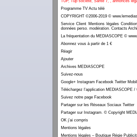
TUP,
Tup société,
Santé 7
,
,
annonces lég
Programme TV Actu télé
COPYRIGHT ©2006-2019 © www.lemediasco
Service Client Mentions légales Conditio
données perso. modération. Contacts Archi
La fréquentation du MEDIASCOPE © www.le
Abonnez vous à partir de 1 €
Réagir
Ajouter
Archives MEDIASCOPE
Suivez-nous
Google+ Instagram Facebook Twitter Mobi
Téléchargez l’application MEDIASCOPE / 
Suivez notre page Facebook
Partager sur les Réseaux Sociaux Twitter
Partager sur Instagram. © Copyright M
OK j’ai compris
Mentions légales
Mentions légales – Boutique Régie Publicit