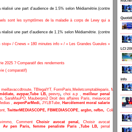
Rocheb
a réalisé une part d’audience de 1.5% selon Médiamétrie.(contre
Quotid
uels sont les symptômes de la maladie à corps de Lewy qui a
 réalisé une part d’audience de 1.1% selon Médiamétrie. (contre
op» / Cnews « 180 minutes info » / « Les Grandes Gueules »
LCI 20
 vie 2025 ? Comparatif des rendements
ie ( comparatif)
info
,
meillavaccdtroute,
TBlegalYT,
FormParis,
Meiletcomptableparis
,
Meillavimm
édiate, avppar
,
Tube LB,
peevry
,
choi a.p ,
meilleur penal
Po,
SaraMauPO,
Mauberpro2
Droit des affaires Paris,
meiavocat
edias ,
avpenParMedi,
JYLBTube,
Harcèlement moral salarie
ent,
TwitterMEDIASCOPE,
FBMEDIASCOPE
,
argbn,
refbn,
ColiCIvi,
Remy
lavimmo,
Comment
Choisir avocat penal,
Choisir avocat
e,
Av pen Paris,
femme penaliste Paris
,Tube LB,
penal