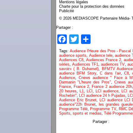
Mentions légales
Charte pour la protection des données
Publicité
© 2026 MEDIASCOPE Partenaire Média- To
Partager :
Facebook
Twitter
Partager
Tags:
Audience l'Heure des Pros - Pascal
audience sports
,
Audience tele
,
audience
Audiences C8
,
Audiences France 2
,
audi
séries
,
Audiences TF1
,
audiences TV
,
aud
savoir» ( B. Duhamel)
,
BFMTV Audience
audience BFM Story
,
C dans l'air
,
C8
,
Audience
,
Cnews audience " Face à Mi
Darmanin "L'heure des Pros"
,
Cnews aud
France
,
France 2
,
France 2 audience 20h
20 heures
,
L1
,
LCI
,
LCI audience
,
LCI au
Rochebin"
,
LCI audience 24 h Pujadas
,
LCI
Audience Eric Brunet
,
LCI audience LCI D
audience"22h Brunet
,
les grandes gueule
Programme Télé
,
Programme TV
,
RMC Dé
Sports
,
sports et medias
,
Télé Programme
Partager :