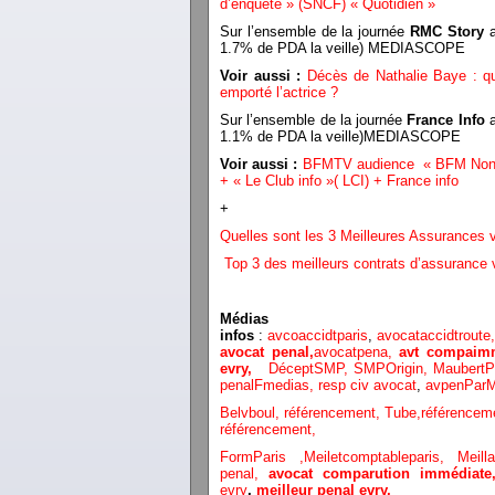
d’enquête » (SNCF) « Quotidien »
Sur l’ensemble de la journée
RMC Story
1.7% de PDA la veille) MEDIASCOPE
Voir aussi :
Décès de Nathalie Baye : q
emporté l’actrice ?
Sur l’ensemble de la journée
France Info
a
1.1% de PDA la veille)MEDIASCOPE
Voir aussi :
BFMTV audience « BFM Non st
+ « Le Club info »( LCI) + France info
+
Quelles sont les 3 Meilleures Assurances
Top 3 des meilleurs contrats d’assurance v
Médias
infos
:
avcoaccidtparis
,
avocataccidtroute
avocat penal,
avocatpena,
avt compaimm
evry,
DéceptSMP,
SMP
Origin,
Maubert
penalFmedias,
resp civ avocat
,
avpenParM
Belvboul,
référencement,
Tube,référencem
référencement,
FormParis ,
Meiletcomptableparis
,
Meil
penal,
avocat comparution immédiat
evry
,
meilleur penal evry,