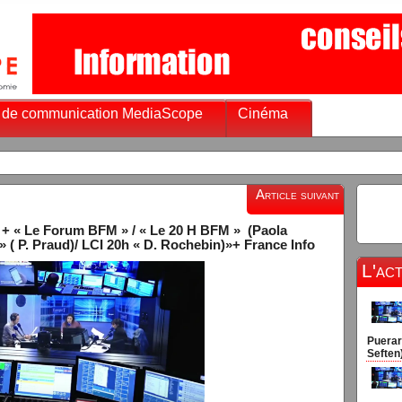
 de communication MediaScope
Cinéma
Article suivant
l + « Le Forum BFM » / « Le 20 H BFM » (Paola
» ( P. Praud)/ LCI 20h « D. Rochebin)»+ France Info
L'ac
Puerar
Seften