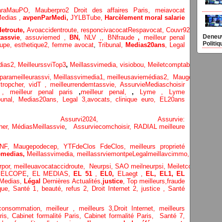
araMauPO,
Mauberpro2
Droit des affaires Paris,
meiavocat
edias ,
avpenParMedi,
JYLBTube,
Harcèlement moral salarie
etroute,
Avoaccidentroute,
responcivacocat
Respavocat,
Couvr92,
Meilleur
Deneuv
assvie
,
assuviemed ,
BN,
NLV ,
,
BNfraude
,
meilleur penal
Politiq
oupe,
esthetique2,
femme avocat
,
Tribunal,
Medias20ans
,
Legal
dias
2,
MeilleurssviTop3
,
Meillassvimedia,
visiobou
,
Meiletcomptableparis
,
Ass
parameilleurassvi,
Meillassvimedia1,
meilleusaviemédias
2,
Maugepodecep,
tropcher,
vidT ,
meilleurrendemtassvie,
AssurvieMediaschoisir
e ,
meilleur penal paris
,
meilleur penal,
,
Lyme ,
Lyme
bunal,
Medias20ans,
Legal 3
,
avocats, clinique
euro,
EL20ans
ecompa ,
Assurvi2024,
Assurvie:
her,
Médias
Meillassvie
,
Assurviecomchoisir,
RADIAL meilleure
NF,
Maugepodecep,
YTFdeClos
FdeClos,
meilleurs proprieté
medias,
Meillassvimedia,
meillassrviemontpe
Legalmeillavcimmo,
Bnytube,
rpor,
meilleuavocataccidroute,
Neurpsi,
SAO
meilneurpsi,
Meiletcomptablepa
,
ELCOPE
,
EL MEDIAS,
EL 51
,
EL0,
ELaegt ,
EL,
EL1,
EL
Medias,
Légal
Dernières
Actualités,
justice
,
Top meilleurs
,
fraude
que
,
Santé 1
, beauté,
refus 2
,
Droit Internet 2
,
justice
, Santé
consommation
, meilleur ,
meilleurs 3,
Droit Internet
,
meilleurs
aris,
Cabinet formalité Paris,
Cabinet formalité Paris,
Santé 7,