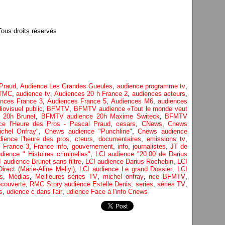
us droits réservés
 Praud
,
Audience Les Grandes Gueules
,
audience programme tv
,
 TMC
,
audience tv
,
Audiences 20 h France 2
,
audiences acteurs
,
ences France 3
,
Audiences France 5
,
Audiences M6
,
audiences
iovisuel public
,
BFMTV
,
BFMTV audience «Tout le monde veut
 20h Brunet
,
BFMTV audience 20h Maxime Switeck
,
BFMTV
ce l'Heure des Pros - Pascal Praud
,
cesars
,
CNews
,
Cnews
chel Onfray"
,
Cnews audience "Punchline"
,
Cnews audience
ience l'heure des pros
,
cteurs
,
documentaires
,
emissions tv
,
,
France 3
,
France info
,
gouvernement
,
info
,
journalistes
,
JT de
dience " Histoires criminelles"
,
LCI audience "20.00 de Darius
 audience Brunet sans filtre
,
LCI audience Darius Rochebin
,
LCI
irect (Marie-Aline Meliyi)
,
LCI audience Le grand Dossier
,
LCI
s
,
Médias
,
Meilleures séries TV
,
michel onfray
,
nce BFMTV
,
couverte
,
RMC Story audience Estelle Denis
,
series
,
séries TV
,
s
,
udience c dans l'air
,
udience Face à l'info Cnews