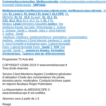
Compmeilassviemedias,
Meillassvimedia,
meillassrviemontpe
Legalmeillavci
proprieté intellectuelle
,
SMPoliak
Meilleneurpsipari,
meilleuravocataccidentcorpor,
meilleuavocataccidroute,
N
orig
,
EL Legal 1
,
EL legal 2
EL legal 3
,
ELCOPE
,
EL
MEDIAS,
EL 51
,
EL0,
ELaegt ,
EL,
EL1,
EL
2,
EL
,
EL2,
EL3,
EL4,
EL5,
EL 6,
EL 7
EL
Medias,
Légal
Dernières
Actualités,
justice
,
Top
meilleurs
,
fraude you tube
,
Rhinoplastie 2
,
Justice
2
,
clinique
,
Santé 1
, beauté,
refus 2
,
Droit Internet
2
,
justice
, Santé
,
meilleurs
,
meilleurs
,
meilleurenfrance,
topmeilleur,
consommation
,
meilleur ,
meilleurs 3,
Droit Internet
,
meilleurs 3,
santé
5,
Avis
,
Formalité d’entreprise paris,
Cabinet formalité
Paris,
Cabinet formalité Paris,
Santé 7, TUP,
Tup
société,
Santé 7
,
,
annonces légales,
formalites
d’entreprises,
,
l’agence web de référencement
,
Programme TV Actu télé
COPYRIGHT ©2006-2019 © www.lemediascope.fr
Tous droits réservés
Service Client Mentions légales Conditions générales
d’utilisation Charte des commentaires Vie privée,
données perso. modération. Contacts Archives sujets
en régions Boutique Régie Publicitaire
La fréquentation du MEDIASCOPE ©
www.lemediascope.fr est certifiée.
Abonnez vous à partir de 1 €
Réagir