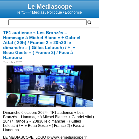
Le Mediascope
le "OFF" Medias / Politique / Economie
TF1 audience « Les Bronzés –
Hommage à Michel Blanc » + Gabriel
Attal ( 20h) / France 2 « 20h30 le
dimanche » ( Gilles Lelouch) / + »
Beau Geste » ( France 2) / Face à
Hanouna
7 octobre 2024
Dimanche 6 octobre 2024- TF1 audience « Les
Bronzés – Hommage à Michel Blanc » + Gabriel Attal (
20h) / France 2 « 20h30 le dimanche » ( Gilles
Lelouch) / + » Beau Geste » ( France 2) / Face à
Hanouna
LE MEDIASCOPE |LOGO © www.lemediascope.fr