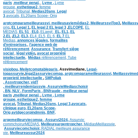
paris
,
meilleur penal,
,
Lyme ,
Lyme
groupe,
esthetique2,
femme
avocat
,
Tribunal,
Medias20ans
,
Legal
3
,
avocats,
EL20ans Scope- Orig
argtcomparameilleurassvi,
meilleusaviemédias
2,
MeilleurssviTop3
,
Meillass
orig
,
EL Legal 1
,
EL legal 2
EL legal 3
,
ELCOPE
,
EL
MEDIAS,
EL 51
,
EL0,
ELaegt ,
EL,
EL1,
EL
2,
EL
,
EL2,
EL3,
EL4,
EL5,
EL 6,
EL 7
EL
Medias,
annonces légales,
formalites
d’entreprises,
,
l’agence web de
référencement
,
Assurance
,
Transfert siège
social
,
légal vidéo
,
avocat propriété
intellectuelle
,
Médias
référencement,
Tube
référencement
visiobou
,
Meiletcomptableparis
,
Assvimediane,
Legal-
topassurvie
,
légal2assurviecompa,
argtcomparameilleurassvi,
Meillassvimed
proprieté intellectuelle
,
SMPoliak
,
Assvtropcher,
vidT
,
meilleurrendemtassvie,
AssurvieMediaschoisir
,
BN,
NLV ,
FormParis ,
BNfraude ,
meilleur penal
paris
,
meilleur penal,
,
Lyme ,
Lyme
groupe,
esthetique2,
femme
avocat
,
Tribunal,
Medias20ans,
Legal 3
,
avocats,
clinique
euro,
EL20ans Scope-
Orig
avtdgecorpindmnis,
BNF,
argemeilleurviecompa ,
Assurvi2024,
Assurvie:
commchoirurMEDIAS
,
Meilleureargentropcher,
Médias
Meillassvie
,
Assurviecomchoisir,
RADIAL meilleure assurance
vie
,
Meilleureassur2024