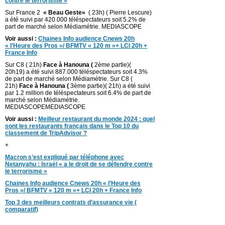
contre le terrorisme »
Sur France 2
« Beau Geste»
( 23h) ( Pierre Lescure)
a été suivi par 420.000 téléspectateurs soit 5.2% de
part de marché selon Médiamétrie. MEDIASCOPE
Voir aussi :
Chaines Info audience Cnews 20h
« l’Heure des Pros »/ BFMTV « 120 m »+ LCI 20h +
France Info
Sur C8 ( 21h)
Face à Hanouna (
2ème partie)(
20h19) a été suivi 887.000 téléspectateurs soit 4.3%
de part de marché selon Médiamétrie. Sur C8 (
21h)
Face à Hanouna (
3ème partie)( 21h) a été suivi
par 1.2 million de téléspectateurs soit 6.4% de part de
marché selon Médiamétrie.
MEDIASCOPEMEDIASCOPE
Voir aussi :
Meilleur restaurant du monde 2024 : quel
sont les restaurants français dans le Top 10 du
classement de TripAdvisor ?
+
Macron s’est expliqué par téléphone avec
Netanyahu : Israël « a le droit de se défendre contre
le terrorisme »
Chaines Info audience Cnews 20h « l’Heure des
Pros »/ BFMTV « 120 m »+ LCI 20h + France Info
Top 3 des meilleurs contrats d’assurance vie (
comparatif)