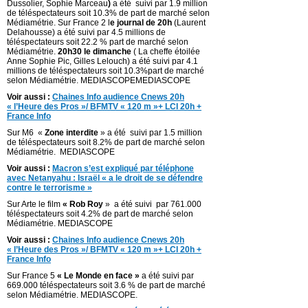
Dussolier, Sophie Marceau
)
a été suivi par 1.9 million
de téléspectateurs soit 10.3% de part de marché selon
Médiamétrie. Sur France 2 l
e journal de 20h
(Laurent
Delahousse) a été suivi par 4.5 millions de
téléspectateurs soit 22.2 % part de marché selon
Médiamétrie.
20h30 le dimanche
( La cheffe étoilée
Anne Sophie Pic, Gilles Lelouch) a été suivi par 4.1
millions de téléspectateurs soit 10.3%part de marché
selon Médiamétrie. MEDIASCOPEMEDIASCOPE
Voir aussi :
Chaines Info audience Cnews 20h
« l’Heure des Pros »/ BFMTV « 120 m »+ LCI 20h +
France Info
Sur M6 «
Zone interdite
» a été suivi par 1.5 million
de téléspectateurs soit 8.2% de part de marché selon
Médiamétrie. MEDIASCOPE
Voir aussi :
Macron s’est expliqué par téléphone
avec Netanyahu : Israël « a le droit de se défendre
contre le terrorisme »
Sur Arte le film
« Rob Roy
» a été suivi par 761.000
téléspectateurs soit 4.2% de part de marché selon
Médiamétrie. MEDIASCOPE
Voir aussi :
Chaines Info audience Cnews 20h
« l’Heure des Pros »/ BFMTV « 120 m »+ LCI 20h +
France Info
Sur France 5
« Le Monde en face »
a été suivi par
669.000 téléspectateurs soit 3.6 % de part de marché
selon Médiamétrie. MEDIASCOPE.