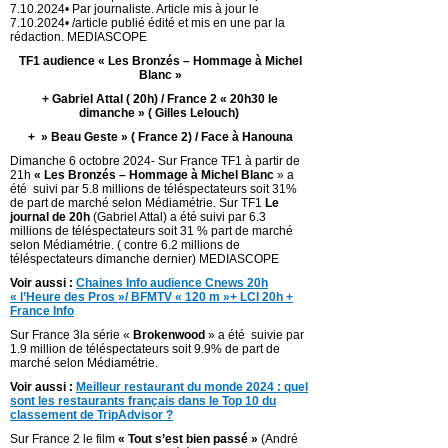
7.10.2024• Par journaliste. Article mis à jour le
7.10.2024• /article publié édité et mis en une par la
rédaction. MEDIASCOPE
TF1 audience « Les Bronzés – Hommage à Michel
Blanc »
+ Gabriel Attal ( 20h) / France 2 « 20h30 le
dimanche » ( Gilles Lelouch)
+ » Beau Geste » ( France 2) / Face à Hanouna
Dimanche 6 octobre 2024- Sur France TF1 à partir de
21h
« Les Bronzés – Hommage à Michel Blanc
» a
été suivi par 5.8 millions de téléspectateurs soit 31%
de part de marché selon Médiamétrie. Sur TF1
Le
journal de 20h
(Gabriel Attal) a été suivi par 6.3
millions de téléspectateurs soit 31 % part de marché
selon Médiamétrie. ( contre 6.2 millions de
téléspectateurs dimanche dernier) MEDIASCOPE
Voir aussi :
Chaines Info audience Cnews 20h
« l’Heure des Pros »/ BFMTV « 120 m »+ LCI 20h +
France Info
Sur France 3la série «
Brokenwood
» a été suivie par
1.9 million de téléspectateurs soit 9.9% de part de
marché selon Médiamétrie.
Voir aussi :
Meilleur restaurant du monde 2024 : quel
sont les restaurants français dans le Top 10 du
classement de TripAdvisor ?
Sur France 2 le film
« Tout s’est bien passé »
(André