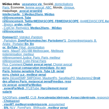
Médias infos
:
assurance vie
,
Société,
domiciliations
Paris
, Économie,
femme avocat,
ABC
, Monde,
clinique
,
maquillage,
avocat propriété
intellectuelle,
1,
Medias20ans,
Médias
référencement,
Tube
référencement,
TwitterMEDIASCOPE,
FBMEDIASCOPE
,
ArgMEDIASCOPE
Av
,
Bnpics,
argbn,
refbn
,
ColiCIvi,
Remypics
,
Medias20ans,
,
Médias
référencement,
Dompari17,
Vidnikol
,
Paridom
,
Parisdom,
DomParismoinscher,
Parisdomn°1
,
Domentreprisparis,
B.
Andre ,
Portalier
Bn
,
Bn
oc
,
BnTube,
Filiat
,
domiciliation
paris
,
MaudT
,
DDJ,
BB
Meillvocapp
,
Meilleure
inde
minisation
,
meilleur
référencement
,
Justice
,
Paris,
Paris,
meilleur
référencement,
Colin
,
Pénal Paris
Pics,
Comment
Choisir avocat penal,
Choisir avocat
penal,
avocat comparution immédiate,
Av pen
Paris,
femme penaliste Paris
,Tube LB,
penal
evry
,
choisir a.p ,
meilleur penal
evry,
DéceptSMP,
SMP
Origin,
MaubertPo,
SaraMauPO,
Mauberpro2
Droit
des affaires Paris,
meiavocat penalFmedias,
resp
civ avocat
,
avpenParMedias
,
avpenParMedi,
JYLBTube,
Harcèlement moral
salarie
SAOSParis,
couv92,
CLB,
Avocalegalacidetroute,
Avoaccidentroute,
responci
,
Choisassvi
,
viasMT,
meilleurrendemtassvie
,
assuviemed
,
BN,
NLV ,
FormParis ,
BNfraude
,
meilleur penal