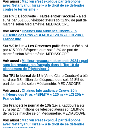
Voir aussi :
Macron s’est expliqué par téléphone
avec Netanyahu : Israël « a le droit de se défendre
contre le terrorisme »
Sur RMC Découverte «
Faites entrer l’accusé
» a été
suivi par 561.000 téléspectateurs soit 2.9% de part de
marché selon Médiamétrie. MEDIASCOPE
Voir aussi :
Chaines Info audience Cnews 20h
« l’Heure des Pros »/ BFMTV « 120 m »+ LCI 20h +
France Info
Sur W9 le film «
Les Crevettes pailletées
» a été suivi
par 415.000 téléspectateurs soit 2.2% de part de
marché selon Médiamétrie. MEDIASCOPE
Voir aussi :
Meilleur restaurant du monde 2024 : quel
sont les restaurants français dans le Top 10 du
classement de TripAdvisor ?
Sur
TF1 le journal de 13h
( Anne Claire Coudray) a été
suivi par 5.8 million de téléspectateurs soit 45.8% de
part de marché selon Médiamétrie. MEDIASCOPE
Voir aussi :
Chaines Info audience Cnews 20h
« l’Heure des Pros »/ BFMTV « 120 m »+ LCI 20h +
France Info
Sur
France 2 le journal de 13h
(Leila Kaddour) a été
suivi par 2.4 millions de téléspectateurs soit 18.8%%
de part de marché selon Médiamétrie. MEDIASCOPE
Voir aussi :
Macron s’est expliqué par téléphone
avec Netanyahu : Israël « a le droit de se défendre