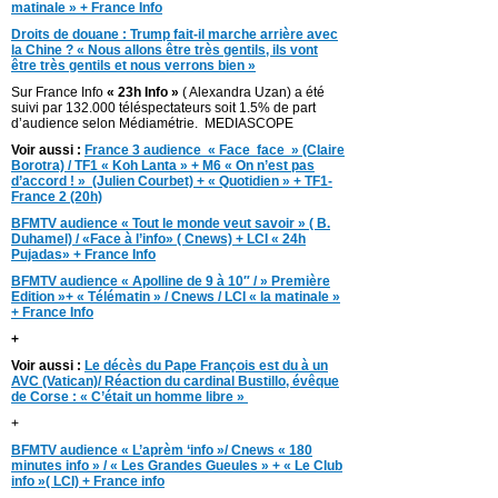
matinale » + France Info
Droits de douane : Trump fait-il marche arrière avec
la Chine ? « Nous allons être très gentils, ils vont
être très gentils et nous verrons bien »
Sur France Info
« 23h Info »
( Alexandra Uzan) a été
suivi par 132.000 téléspectateurs soit 1.5% de part
d’audience selon Médiamétrie. MEDIASCOPE
Voir aussi :
France 3 audience « Face face » (Claire
Borotra) / TF1 « Koh Lanta » + M6 « On n’est pas
d’accord ! » (Julien Courbet) + « Quotidien » + TF1-
France 2 (20h)
BFMTV audience « Tout le monde veut savoir » ( B.
Duhamel) / «Face à l’info» ( Cnews) + LCI « 24h
Pujadas» + France Info
BFMTV audience « Apolline de 9 à 10″ / » Première
Edition »+ « Télématin » / Cnews / LCI « la matinale »
+ France Info
+
Voir aussi :
Le décès du Pape François est du à un
AVC (Vatican)/ Réaction du cardinal Bustillo, évêque
de Corse : « C’était un homme libre »
+
BFMTV audience « L’aprèm ‘info »/ Cnews « 180
minutes info » / « Les Grandes Gueules » + « Le Club
info »( LCI) + France info