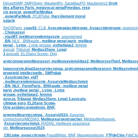
DéceptSMP,
SMP
Origin,
MaubertPo,
SaraMauPO,
Mauberpro2
Droit
des affaires Paris,
meiavocat penalFmedias,
resp
civ avocat
,
avpenParMedias
,
avpenParMedi,
JYLBTube,
Harcèlement moral
salarie
SAOSParis,
couv92,
CLB,
Avocalegalacidetroute,
Avoaccidentroute,
responci
,
Choisassvi
,
viasMT,
meilleurrendemtassvie
,
assuviemed
,
BN,
NLV ,
,
BNfraude
,
meilleur penal paris
,
meilleur
penal,
,
Lyme ,
Lyme groupe,
esthetique2,
femme
avocat
,
Tribunal,
Medias20ans
,
Legal
3
,
avocats,
EL20ans Scope- Orig
argtcomparameilleurassvi,
meilleusaviemédias
2,
MeilleurssviTop3
,
Meillass
topassurvie
,
légal2assurviecompa,
argtcomparameilleurassvi,
Meillassvimed
proprieté intellectuelle
,
SMPoliak
,
Assvtropcher,
vidT
,
meilleurrendemtassvie,
AssurvieMediaschoisir
,
BN,
NLV ,
FormParis ,
BNfraude ,
meilleur penal
paris
,
meilleur penal,
,
Lyme ,
Lyme
groupe,
esthetique2,
femme
avocat
,
Tribunal,
Medias20ans,
Legal 3
,
avocats,
clinique
euro,
EL20ans Scope-
Orig
avtdgecorpindmnis,
BNF,
argemeilleurviecompa ,
Assurvi2024,
Assurvie:
commchoirurMEDIAS
,
Meilleureargentropcher,
Médias
Meillassvie
,
Assurviecomchoisir,
RADIAL meilleure assurance
vie
,
Meilleureassur2024
CBLtube,
avoaccitroute
FraudBNpic,
BNF,
Maugepodecep,
YTFdeClos
FdeClo