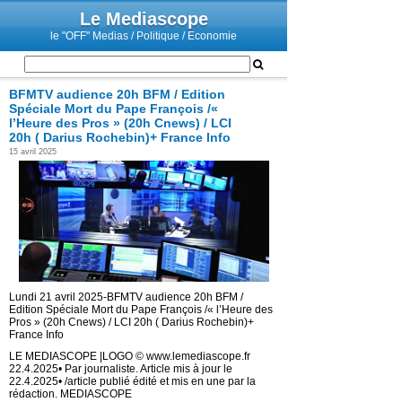
Le Mediascope
le "OFF" Medias / Politique / Economie
BFMTV audience 20h BFM / Edition
Spéciale Mort du Pape François /«
l’Heure des Pros » (20h Cnews) / LCI
20h ( Darius Rochebin)+ France Info
15 avril 2025
Lundi 21 avril 2025-BFMTV audience 20h BFM /
Edition Spéciale Mort du Pape François /« l’Heure des
Pros » (20h Cnews) / LCI 20h ( Darius Rochebin)+
France Info
LE MEDIASCOPE |LOGO © www.lemediascope.fr
22.4.2025• Par journaliste. Article mis à jour le
22.4.2025• /article publié édité et mis en une par la
rédaction. MEDIASCOPE