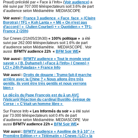
Praud) précédé par « Face à l’Info» (
Voir audience
)
a
été suivi par 707.000 téléspectateurs soit 3.6% de part
d’audience selon Médiamétrie MEDIASCOPE
Voir aussi :
France 3 audience « Face face » (Claire
Borotra) / TF1 « Koh Lanta » + M6 « On n’est pas
d’accord ! » (Julien Courbet) + « Quotidien » + TF1-
France 2 (20h)
Sur Cnews (21h05/23h30)
« 100% politique »
a été
suivi par 262.000 téléspectateurs soit 1.6% de part
d’audience selon Médiamétrie. MEDIASCOPE . Voir
aussi
BFMTV audience 22h «
BFM Soir WE
«
Voir aussi :
BFMTV audience « Tout le monde veut
savoir » ( B. Duhamel) / «Face à l’info» ( Cnews) +
LCI « 24h Pujadas» + France Info
Voir aussi :
Droits de douane : Trump fait-il marche
arrière avec la Chine ? « Nous allons être très
gentils, ils vont être très gentils et nous verrons
bien »
Le décès du Pape François est du à un AVC
(Vatican)/ Réaction du cardinal Bustillo, évêque de
Corse : « C’était un homme libre »
Sur France Info
« Les Informés du soir »
a été suivi
par 73.000 téléspectateurs soit 0.4% de part
d’audience selon Médiamétrie. MEDIASCOPE Voir
aussi
BFMTV audience 22h «
BFM Soir WE
«
Voir aussi :
BFMTV audience « Apolline de 9 à 10″ / »
Première Edition »+ « Télématin » / Cnews / LCI « la