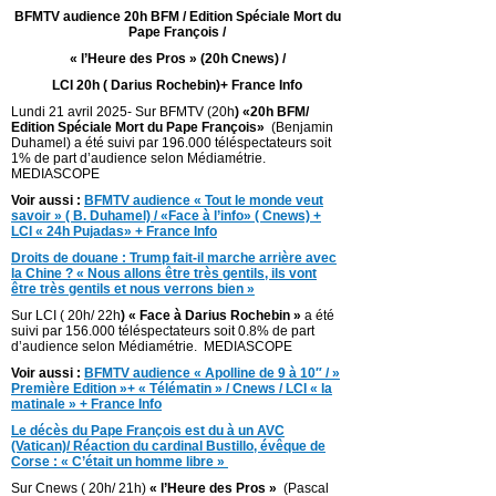
BFMTV audience 20h BFM / Edition Spéciale Mort du
Pape François /
« l’Heure des Pros » (20h Cnews) /
LCI 20h ( Darius Rochebin)+ France Info
Lundi 21 avril 2025- Sur BFMTV (20h
) «20h BFM/
Edition Spéciale Mort du Pape François»
(Benjamin
Duhamel) a été suivi par 196.000 téléspectateurs soit
1% de part d’audience selon Médiamétrie.
MEDIASCOPE
Voir aussi :
BFMTV audience « Tout le monde veut
savoir » ( B. Duhamel) / «Face à l’info» ( Cnews) +
LCI « 24h Pujadas» + France Info
Droits de douane : Trump fait-il marche arrière avec
la Chine ? « Nous allons être très gentils, ils vont
être très gentils et nous verrons bien »
Sur LCI ( 20h/ 22h
) « Face à Darius Rochebin »
a été
suivi par 156.000 téléspectateurs soit 0.8% de part
d’audience selon Médiamétrie. MEDIASCOPE
Voir aussi :
BFMTV audience « Apolline de 9 à 10″ / »
Première Edition »+ « Télématin » / Cnews / LCI « la
matinale » + France Info
Le décès du Pape François est du à un AVC
(Vatican)/ Réaction du cardinal Bustillo, évêque de
Corse : « C’était un homme libre »
Sur Cnews ( 20h/ 21h)
« l’Heure des Pros »
(Pascal