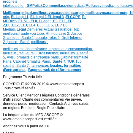
proprieté
intellectuelle
,
SMPoliak
Compmeilassviemedias,
Meillassvimedia,
meillassrv
Meilleneurpsipari,
meilleuravocataccidentcorpor,
meilleuavocataccidroute,
N
orig
,
EL Legal 1
,
EL legal 2
EL legal 3
,
ELCOPE
,
EL
MEDIAS,
EL 51
,
EL0,
ELaegt ,
EL,
EL1,
EL
2,
EL
,
EL2,
EL3,
EL4,
EL5,
EL 6,
EL 7
EL
Medias,
Légal
Dernières
Actualités,
justice
,
Top
meilleurs
,
fraude you tube
,
Rhinoplastie 2
,
Justice
2
,
clinique
,
Santé 1
, beauté,
refus 2
,
Droit Internet
2
,
justice
, Santé ,
meilleurs
,
meilleurs
,
meilleurenfrance,
topmeilleur,
consommation
,
meilleur ,
meilleurs 3,
Droit Internet
,
meilleurs 3,
santé
5,
Avis
,
Formalité d’entreprise paris,
Cabinet formalité
Paris,
Cabinet formalité Paris,
Santé 7, TUP,
Tup
société,
Santé 7
,
,
annonces légales,
formalites
d’entreprises,
,
l’agence web de référencement
,
Programme TV Actu télé
COPYRIGHT ©2006-2019 © www.lemediascope.fr
Tous droits réservés
Service Client Mentions légales Conditions générales
d’utilisation Charte des commentaires Vie privée,
données perso. modération. Contacts Archives sujets
en régions Boutique Régie Publicitaire
La fréquentation du MEDIASCOPE ©
www.lemediascope.fr est certifiée.
Abonnez vous à partir de 1 €