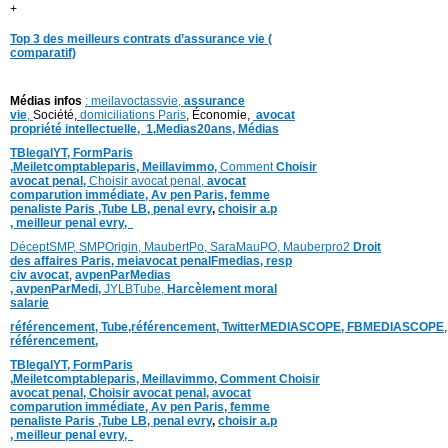
+
Top 3 des meilleurs contrats d’assurance vie (
comparatif)
Médias infos
: meilavoctassvie,
assurance
vie
,
Société,
domiciliations Paris
, Économie,
avocat
propriété intellectuelle,
1,
Medias20ans,
Médias
TBlegalYT,
FormParis
,
Meiletcomptableparis
,
Meillavimmo,
Comment
Choisir
avocat penal,
Choisir avocat penal,
avocat
comparution immédiate,
Av pen Paris,
femme
penaliste Paris
,Tube LB,
penal evry
,
choisir a.p
,
meilleur penal evry,
DéceptSMP,
SMP
Origin,
MaubertPo,
SaraMauPO,
Mauberpro2
Droit
des affaires Paris,
meiavocat penalFmedias,
resp
civ avocat
,
avpenParMedias
,
avpenParMedi,
JYLBTube,
Harcèlement moral
salarie
référencement,
Tube,référencement,
TwitterMEDIASCOPE,
FBMEDIASCOPE
référencement,
TBlegalYT,
FormParis
,
Meiletcomptableparis
,
Meillavimmo,
Comment
Choisir
avocat penal,
Choisir avocat penal,
avocat
comparution immédiate,
Av pen Paris,
femme
penaliste Paris
,Tube LB,
penal evry
,
choisir a.p
,
meilleur penal evry,