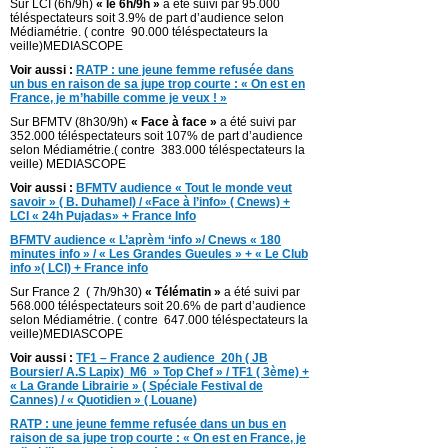
Sur LCI (6h/9h)
« le 6h/9h »
a été suivi par 95.000
téléspectateurs soit 3.9% de part d’audience selon
Médiamétrie. ( contre 90.000 téléspectateurs la
veille)MEDIASCOPE
Voir aussi :
RATP : une jeune femme refusée dans
un bus en raison de sa jupe trop courte : « On est en
France, je m’habille comme je veux ! »
Sur BFMTV (8h30/9h)
« Face à face »
a été suivi par
352.000 téléspectateurs soit 107% de part d’audience
selon Médiamétrie.( contre 383.000 téléspectateurs la
veille) MEDIASCOPE
Voir aussi :
BFMTV audience « Tout le monde veut
savoir » ( B. Duhamel) / «Face à l’info» ( Cnews) +
LCI « 24h Pujadas» + France Info
BFMTV audience « L’aprèm ‘info »/ Cnews « 180
minutes info » / « Les Grandes Gueules » + « Le Club
info »( LCI) + France info
Sur France 2 ( 7h/9h30)
« Télématin »
a été suivi par
568.000 téléspectateurs soit 20.6% de part d’audience
selon Médiamétrie. ( contre 647.000 téléspectateurs la
veille)MEDIASCOPE
Voir aussi :
TF1 – France 2 audience 20h ( JB
Boursier/ A.S Lapix)
M6 » Top Chef » / TF1 ( 3ème) +
« La Grande Librairie » ( Spéciale Festival de
Cannes) / « Quotidien » ( Louane)
RATP : une jeune femme refusée dans un bus en
raison de sa jupe trop courte : « On est en France, je