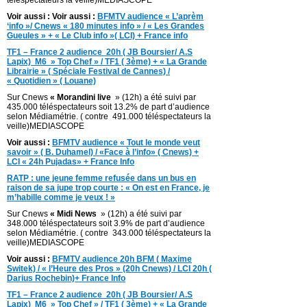
téléspectateurs la veille)MEDIASCOPE
Voir aussi : Voir aussi :
BFMTV audience « L’aprèm
‘info »/ Cnews « 180 minutes info » / « Les Grandes
Gueules » + « Le Club info »( LCI) + France info
TF1 – France 2 audience 20h ( JB Boursier/ A.S
Lapix)
M6 » Top Chef » / TF1 ( 3ème) + « La Grande
Librairie » ( Spéciale Festival de Cannes) /
« Quotidien » ( Louane)
Sur Cnews
« Morandini live
» (12h) a été suivi par
435.000 téléspectateurs soit 13.2% de part d’audience
selon Médiamétrie. ( contre 491.000 téléspectateurs la
veille)MEDIASCOPE
Voir aussi :
BFMTV audience « Tout le monde veut
savoir » ( B. Duhamel) / «Face à l’info» ( Cnews) +
LCI « 24h Pujadas» + France Info
RATP : une jeune femme refusée dans un bus en
raison de sa jupe trop courte : « On est en France, je
m’habille comme je veux ! »
Sur Cnews
« Midi News
» (12h) a été suivi par
348.000 téléspectateurs soit 3.9% de part d’audience
selon Médiamétrie. ( contre 343.000 téléspectateurs la
veille)MEDIASCOPE
Voir aussi :
BFMTV audience 20h BFM ( Maxime
Switek) / « l’Heure des Pros » (20h Cnews) / LCI 20h (
Darius Rochebin)+ France Info
TF1 – France 2 audience 20h ( JB Boursier/ A.S
Lapix)
M6 » Top Chef » / TF1 ( 3ème) + « La Grande