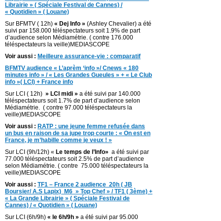
Librairie » ( Spéciale Festival de Cannes) /
« Quotidien » ( Louane)
Sur BFMTV ( 12h)
« Dej Info »
(Ashley Chevalier) a été
suivi par 158.000 téléspectateurs soit 1.9% de part
d’audience selon Médiamétrie. ( contre 176.000
téléspectateurs la veille)MEDIASCOPE
Voir aussi :
Meilleure assurance-vie : comparatif
BFMTV audience « L’aprèm ‘info »/ Cnews « 180
minutes info » / « Les Grandes Gueules » + « Le Club
info »( LCI) + France info
Sur LCI ( 12h)
» LCI midi »
a été suivi par 140.000
téléspectateurs soit 1.7% de part d’audience selon
Médiamétrie. ( contre 97.000 téléspectateurs la
veille)MEDIASCOPE
Voir aussi :
RATP : une jeune femme refusée dans
un bus en raison de sa jupe trop courte : « On est en
France, je m’habille comme je veux ! »
Sur LCI (9h/12h) «
Le temps de l’Info»
a été suivi par
77.000 téléspectateurs soit 2.5% de part d’audience
selon Médiamétrie. ( contre 75.000 téléspectateurs la
veille)MEDIASCOPE
Voir aussi :
TF1 – France 2 audience 20h ( JB
Boursier/ A.S Lapix)
M6 » Top Chef » / TF1 ( 3ème) +
« La Grande Librairie » ( Spéciale Festival de
Cannes) / « Quotidien » ( Louane)
Sur LCI (6h/9h)
« le 6h/9h »
a été suivi par 95.000