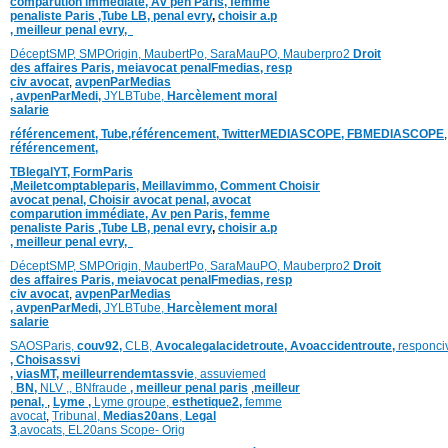
comparution immédiate,
Av pen Paris,
femme
penaliste Paris
,Tube LB,
penal evry
,
choisir a.p
,
meilleur penal evry,
DéceptSMP,
SMP
Origin,
MaubertPo,
SaraMauPO,
Mauberpro2
Droit
des affaires Paris,
meiavocat penalFmedias,
resp
civ avocat
,
avpenParMedias
,
avpenParMedi,
JYLBTube,
Harcèlement moral
salarie
référencement,
Tube,référencement,
TwitterMEDIASCOPE,
FBMEDIASCOPE
référencement,
TBlegalYT,
FormParis
,
Meiletcomptableparis
,
Meillavimmo,
Comment
Choisir
avocat penal,
Choisir avocat penal,
avocat
comparution immédiate,
Av pen Paris,
femme
penaliste Paris
,Tube LB,
penal evry
,
choisir a.p
,
meilleur penal evry,
DéceptSMP,
SMP
Origin,
MaubertPo,
SaraMauPO,
Mauberpro2
Droit
des affaires Paris,
meiavocat penalFmedias,
resp
civ avocat
,
avpenParMedias
,
avpenParMedi,
JYLBTube,
Harcèlement moral
salarie
SAOSParis,
couv92,
CLB,
Avocalegalacidetroute,
Avoaccidentroute,
responci
,
Choisassvi
,
viasMT,
meilleurrendemtassvie
,
assuviemed
,
BN,
NLV ,
,
BNfraude
,
meilleur penal paris
,
meilleur
penal,
,
Lyme ,
Lyme groupe,
esthetique2,
femme
avocat
,
Tribunal,
Medias20ans
,
Legal
3
,
avocats,
EL20ans Scope- Orig