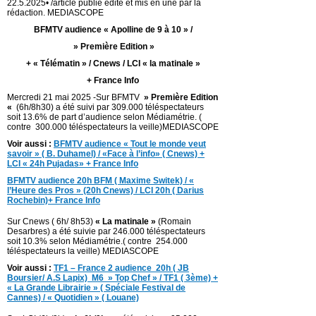
22.5.2025• /article publié édité et mis en une par la
rédaction. MEDIASCOPE
BFMTV audience « Apolline de 9 à 10 » /
» Première Edition »
+ « Télématin » / Cnews / LCI « la matinale »
+ France Info
Mercredi 21 mai 2025 -Sur BFMTV
» Première Edition
«
(6h/8h30) a été suivi par 309.000 téléspectateurs
soit 13.6% de part d’audience selon Médiamétrie. (
contre 300.000 téléspectateurs la veille)MEDIASCOPE
Voir aussi :
BFMTV audience « Tout le monde veut
savoir » ( B. Duhamel) / «Face à l’info» ( Cnews) +
LCI « 24h Pujadas» + France Info
BFMTV audience 20h BFM ( Maxime Switek) / «
l’Heure des Pros » (20h Cnews) / LCI 20h ( Darius
Rochebin)+ France Info
Sur Cnews ( 6h/ 8h53)
« La matinale »
(Romain
Desarbres) a été suivie par 246.000 téléspectateurs
soit 10.3% selon Médiamétrie.( contre 254.000
téléspectateurs la veille) MEDIASCOPE
Voir aussi :
TF1 – France 2 audience 20h ( JB
Boursier/ A.S Lapix)
M6 » Top Chef » / TF1 ( 3ème) +
« La Grande Librairie » ( Spéciale Festival de
Cannes) / « Quotidien » ( Louane)