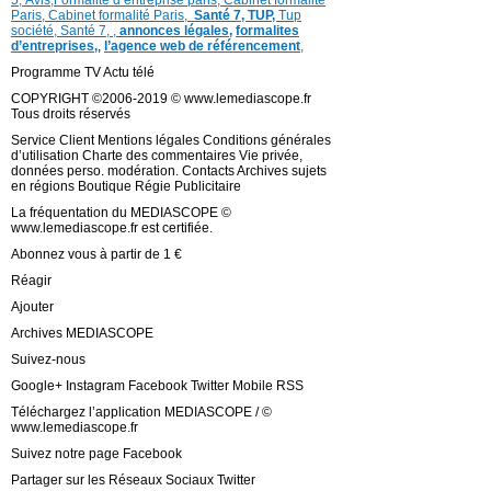
5,
Avis
,
Formalité d’entreprise paris,
Cabinet formalité
Paris,
Cabinet formalité Paris,
Santé 7, TUP,
Tup
société,
Santé 7
,
,
annonces légales,
formalites
d’entreprises,
,
l’agence web de référencement
,
Programme TV Actu télé
COPYRIGHT ©2006-2019 © www.lemediascope.fr
Tous droits réservés
Service Client Mentions légales Conditions générales
d’utilisation Charte des commentaires Vie privée,
données perso. modération. Contacts Archives sujets
en régions Boutique Régie Publicitaire
La fréquentation du MEDIASCOPE ©
www.lemediascope.fr est certifiée.
Abonnez vous à partir de 1 €
Réagir
Ajouter
Archives MEDIASCOPE
Suivez-nous
Google+ Instagram Facebook Twitter Mobile RSS
Téléchargez l’application MEDIASCOPE / ©
www.lemediascope.fr
Suivez notre page Facebook
Partager sur les Réseaux Sociaux Twitter