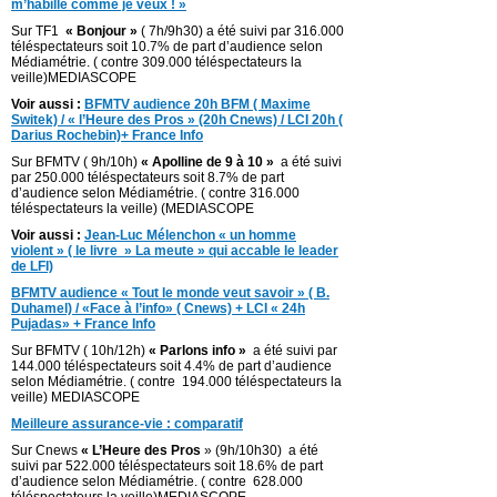
m’habille comme je veux ! »
Sur TF1
« Bonjour »
( 7h/9h30) a été suivi par 316.000
téléspectateurs soit 10.7% de part d’audience selon
Médiamétrie. ( contre 309.000 téléspectateurs la
veille)MEDIASCOPE
Voir aussi :
BFMTV audience 20h BFM ( Maxime
Switek) / « l’Heure des Pros » (20h Cnews) / LCI 20h (
Darius Rochebin)+ France Info
Sur BFMTV ( 9h/10h)
« Apolline de 9 à 10 »
a été suivi
par 250.000 téléspectateurs soit 8.7% de part
d’audience selon Médiamétrie. ( contre 316.000
téléspectateurs la veille) (MEDIASCOPE
Voir aussi :
Jean-Luc Mélenchon « un homme
violent » ( le livre » La meute » qui accable le leader
de LFI)
BFMTV audience « Tout le monde veut savoir » ( B.
Duhamel) / «Face à l’info» ( Cnews) + LCI « 24h
Pujadas» + France Info
Sur BFMTV ( 10h/12h)
« Parlons info »
a été suivi par
144.000 téléspectateurs soit 4.4% de part d’audience
selon Médiamétrie. ( contre 194.000 téléspectateurs la
veille) MEDIASCOPE
Meilleure assurance-vie : comparatif
Sur Cnews
« L’Heure des Pros
» (9h/10h30) a été
suivi par 522.000 téléspectateurs soit 18.6% de part
d’audience selon Médiamétrie. ( contre 628.000