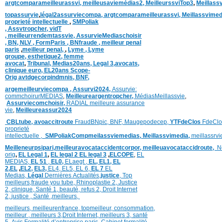
argtcomparameilleurassvi,
meilleusaviemédias
2,
MeilleurssviTop3
,
Meillass
topassurvie
,
légal2assurviecompa,
argtcomparameilleurassvi,
Meillassvimed
proprieté intellectuelle
,
SMPoliak
,
Assvtropcher,
vidT
,
meilleurrendemtassvie,
AssurvieMediaschoisir
,
BN,
NLV ,
FormParis ,
BNfraude ,
meilleur penal
paris
,
meilleur penal,
,
Lyme ,
Lyme
groupe,
esthetique2,
femme
avocat
,
Tribunal,
Medias20ans,
Legal 3
,
avocats,
clinique
euro,
EL20ans Scope-
Orig
avtdgecorpindmnis,
BNF,
argemeilleurviecompa ,
Assurvi2024,
Assurvie:
commchoirurMEDIAS
,
Meilleureargentropcher,
Médias
Meillassvie
,
Assurviecomchoisir,
RADIAL meilleure assurance
vie
,
Meilleureassur2024
CBLtube,
avoaccitroute
FraudBNpic,
BNF,
Maugepodecep,
YTFdeClos
FdeClo
proprieté
intellectuelle
,
SMPoliak
Compmeilassviemedias,
Meillassvimedia,
meillassrv
Meilleneurpsipari,
meilleuravocataccidentcorpor,
meilleuavocataccidroute,
N
orig
,
EL Legal 1
,
EL legal 2
EL legal 3
,
ELCOPE
,
EL
MEDIAS,
EL 51
,
EL0,
ELaegt ,
EL,
EL1,
EL
2,
EL
,
EL2,
EL3,
EL4,
EL5,
EL 6,
EL 7
EL
Medias,
Légal
Dernières
Actualités,
justice
,
Top
meilleurs
,
fraude you tube
,
Rhinoplastie 2
,
Justice
2
,
clinique
,
Santé 1
, beauté,
refus 2
,
Droit Internet
2
,
justice
, Santé ,
meilleurs
,
meilleurs
,
meilleurenfrance,
topmeilleur,
consommation
,
meilleur ,
meilleurs 3,
Droit Internet
,
meilleurs 3,
santé