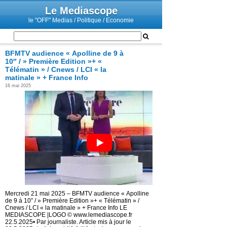
Le Mediascope
le "OFF" Medias / Politique / Economie
BFMTV audience « Apolline de 9 à
10″ / » Première Edition »+ «
Télématin » / Cnews / LCI « la
matinale » + France Info
16 mai 2025
Mercredi 21 mai 2025 – BFMTV audience « Apolline
de 9 à 10″ / » Première Edition »+ « Télématin » /
Cnews / LCI « la matinale » + France Info
LE
MEDIASCOPE |LOGO © www.lemediascope.fr
22.5.2025• Par journaliste. Article mis à jour le