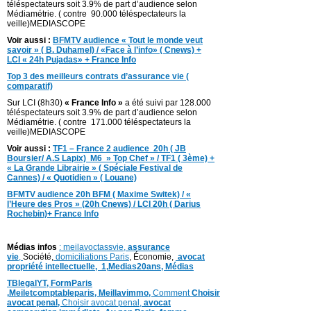
téléspectateurs soit 3.9% de part d’audience selon
Médiamétrie. ( contre 90.000 téléspectateurs la
veille)MEDIASCOPE
Voir aussi :
BFMTV audience « Tout le monde veut
savoir » ( B. Duhamel) / «Face à l’info» ( Cnews) +
LCI « 24h Pujadas» + France Info
Top 3 des meilleurs contrats d’assurance vie (
comparatif)
Sur LCI (8h30)
« France Info »
a été suivi par 128.000
téléspectateurs soit 3.9% de part d’audience selon
Médiamétrie. ( contre 171.000 téléspectateurs la
veille)MEDIASCOPE
Voir aussi :
TF1 – France 2 audience 20h ( JB
Boursier/ A.S Lapix)
M6 » Top Chef » / TF1 ( 3ème) +
« La Grande Librairie » ( Spéciale Festival de
Cannes) / « Quotidien » ( Louane)
BFMTV audience 20h BFM ( Maxime Switek) / «
l’Heure des Pros » (20h Cnews) / LCI 20h ( Darius
Rochebin)+ France Info
Médias infos
: meilavoctassvie,
assurance
vie
,
Société,
domiciliations Paris
, Économie,
avocat
propriété intellectuelle,
1,
Medias20ans,
Médias
TBlegalYT,
FormParis
,
Meiletcomptableparis
,
Meillavimmo,
Comment
Choisir
avocat penal,
Choisir avocat penal,
avocat