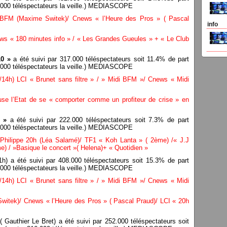
6.000 téléspectateurs la veille.) MEDIASCOPE
FM (Maxime Switek)/ Cnews « l’Heure des Pros » ( Pascal
info
 « 180 minutes info » / « Les Grandes Gueules » + « Le Club
10 »
a été suivi par 317.000 téléspectateurs soit 11.4% de part
2.000 téléspectateurs la veille.) MEDIASCOPE
/14h) LCI « Brunet sans filtre » / » Midi BFM »/ Cnews « Midi
se l’Etat de se « comporter comme un profiteur de crise » en
 »
a été suivi par 222.000 téléspectateurs soit 7.3% de part
8.000 téléspectateurs la veille.) MEDIASCOPE
Philippe 20h (Léa Salamé)/ TF1 « Koh Lanta » ( 2ème) /« J.J
) / »Basique le concert »( Helena)+ « Quotidien »
h) a été suivi par 408.000 téléspectateurs soit 15.3% de part
1.000 téléspectateurs la veille.) MEDIASCOPE
/14h) LCI « Brunet sans filtre » / » Midi BFM »/ Cnews « Midi
tek)/ Cnews « l’Heure des Pros » ( Pascal Praud)/ LCI « 20h
( Gauthier Le Bret) a été suivi par 252.000 téléspectateurs soit