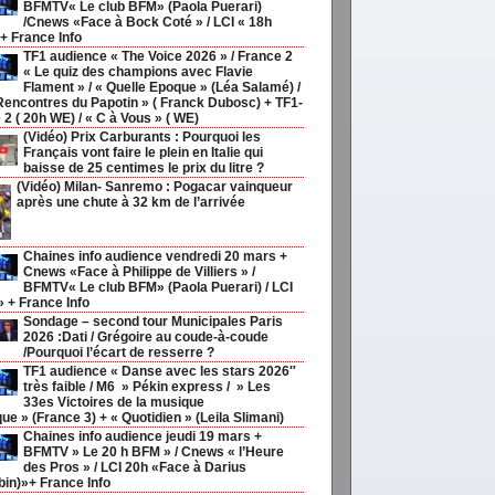
BFMTV« Le club BFM» (Paola Puerari)
/Cnews «Face à Bock Coté » / LCI « 18h
 + France Info
TF1 audience « The Voice 2026 » / France 2
« Le quiz des champions avec Flavie
Flament » / « Quelle Epoque » (Léa Salamé) /
Rencontres du Papotin » ( Franck Dubosc) + TF1-
 2 ( 20h WE) / « C à Vous » ( WE)
(Vidéo) Prix Carburants : Pourquoi les
Français vont faire le plein en Italie qui
baisse de 25 centimes le prix du litre ?
(Vidéo) Milan- Sanremo : Pogacar vainqueur
après une chute à 32 km de l’arrivée
Chaines info audience vendredi 20 mars +
Cnews «Face à Philippe de Villiers » /
BFMTV« Le club BFM» (Paola Puerari) / LCI
» + France Info
Sondage – second tour Municipales Paris
2026 :Dati / Grégoire au coude-à-coude
/Pourquoi l’écart de resserre ?
TF1 audience « Danse avec les stars 2026″
très faible / M6 » Pékin express / » Les
33es Victoires de la musique
ue » (France 3) + « Quotidien » (Leila Slimani)
Chaines info audience jeudi 19 mars +
BFMTV » Le 20 h BFM » / Cnews « l’Heure
des Pros » / LCI 20h «Face à Darius
in)»+ France Info