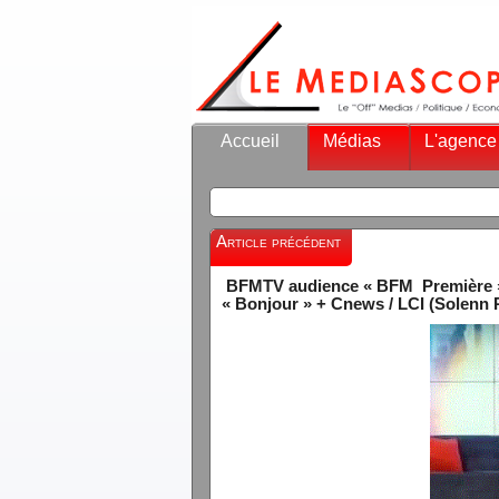
Accueil
Médias
L'agence
Article précédent
BFMTV audience « BFM Première » (
« Bonjour » + Cnews / LCI (Solenn R