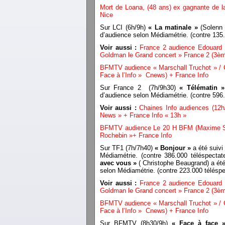
Mort de Loana, (48 ans) ex gagnante de la
Nice
Sur LCI (6h/9h)
« La matinale »
(Solenn 
d’audience selon Médiamétrie. (contre 13
Voir aussi :
France 2 audience Edouard 
Goldman le Grand concert » France 2 (3ème
BFMTV audience « Marschall Truchot » / C
Face à l’Info » Cnews) + France Info
Sur France 2 (7h/9h30)
« Télématin »
d’audience selon Médiamétrie. (contre 59
Voir aussi :
Chaines Info audiences (12h
News » + France Info « 13h »
BFMTV audience Le 20 H BFM (Maxime Swi
Rochebin »+ France Info
Sur TF1 (7h/7h40)
« Bonjour »
a été suivi
Médiamétrie. (contre 386.000 téléspect
avec vous »
( Christophe Beaugrand) a été
selon Médiamétrie. (contre 223.000 télés
Voir aussi :
France 2 audience Edouard 
Goldman le Grand concert » France 2 (3ème
BFMTV audience « Marschall Truchot » / C
Face à l’Info » Cnews) + France Info
Sur BFMTV (8h30/9h)
« Face à face