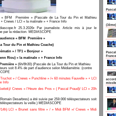
Pascal
« BFM Première » (Pascale de La Tour du Pin et Mathieu
 + Cnews / LCI « la matinale » + France Info
(3ème)
pe.fr 25.3.2026• Par journaliste. Article mis à jour le
n une par la rédaction. MEDIASCOPE
audience « BFM Première »
La Tour du Pin et Mathieu Coache)
lématin » / TF1 « Bonjour »
Pascal
France
enn Riou) « la matinale » + France Info
Première »
(6h/8h30) (Pascale de La Tour du Pin et Mathieu
teurs soit 8.4% de part d’audience selon Médiamétrie. (contre
IASCOPE
ruchot » / Cnews « Punchline » /« 60 minutes Fauvelle » + LCI
accorde
e Info
missil
tek)/ Cnews « l’Heure des Pros » ( Pascal Praud)/ LCI « 20h
Romain Desarbres) a été suivie par 259.000 téléspectateurs soit
 téléspectateurs la veille.) MEDIASCOPE
/14h) LCI « Brunet sans filtre » / » Midi BFM »/ Cnews « Midi