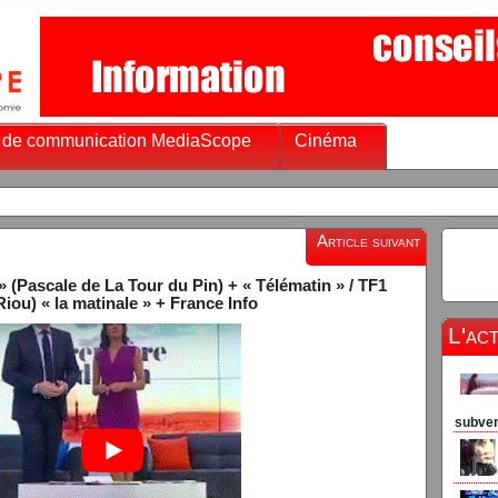
 de communication MediaScope
Cinéma
Article suivant
Pascale de La Tour du Pin) + « Télématin » / TF1
iou) « la matinale » + France Info
L'ac
subven