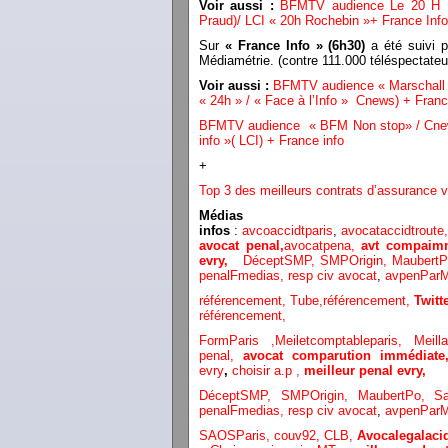
Voir aussi :
BFMTV audience Le 20 H B
Praud)/ LCI « 20h Rochebin »+ France Info
Sur
« France Info » (6h30)
a été suivi 
Médiamétrie. (contre 111.000 téléspectat
Voir aussi :
BFMTV audience « Marschall T
« 24h » / « Face à l’Info » Cnews) + Franc
BFMTV audience « BFM Non stop» / Cnews
info »( LCI) + France info
+
Top 3 des meilleurs contrats d’assurance v
Médias
infos
:
avcoaccidtparis
,
avocataccidtroute
avocat penal,
avocatpena,
avt compaimm
evry,
DéceptSMP,
SMP
Origin,
Maubert
penalFmedias,
resp civ avocat
,
avpenParM
référencement,
Tube,référencement,
Twit
référencement,
FormParis ,
Meiletcomptableparis
,
Meil
penal,
avocat comparution immédiat
evry
,
choisir a.p ,
meilleur penal evry,
DéceptSMP,
SMP
Origin,
MaubertPo,
S
penalFmedias,
resp civ avocat
,
avpenParM
SAOSParis,
couv92,
CLB,
Avocalegalacid