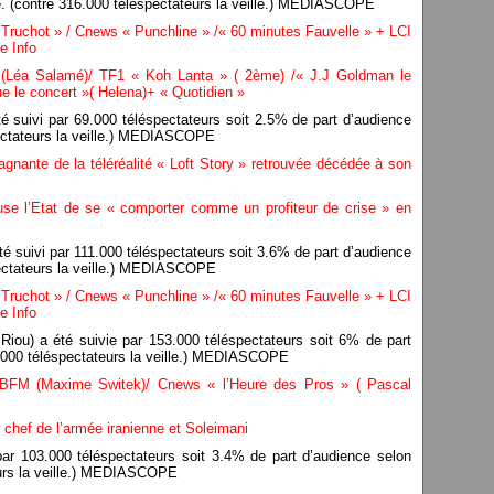
. (contre 316.000 téléspectateurs la veille.) MEDIASCOPE
ruchot » / Cnews « Punchline » /« 60 minutes Fauvelle » + LCI
e Info
 (Léa Salamé)/ TF1 « Koh Lanta » ( 2ème) /« J.J Goldman le
e le concert »( Helena)+ « Quotidien »
 suivi par 69.000 téléspectateurs soit 2.5% de part d’audience
pectateurs la veille.) MEDIASCOPE
gnante de la téléréalité « Loft Story » retrouvée décédée à son
se l’Etat de se « comporter comme un profiteur de crise » en
é suivi par 111.000 téléspectateurs soit 3.6% de part d’audience
pectateurs la veille.) MEDIASCOPE
ruchot » / Cnews « Punchline » /« 60 minutes Fauvelle » + LCI
e Info
Riou) a été suivie par 153.000 téléspectateurs soit 6% de part
5.000 téléspectateurs la veille.) MEDIASCOPE
FM (Maxime Switek)/ Cnews « l’Heure des Pros » ( Pascal
le chef de l’armée iranienne et Soleimani
par 103.000 téléspectateurs soit 3.4% de part d’audience selon
eurs la veille.) MEDIASCOPE