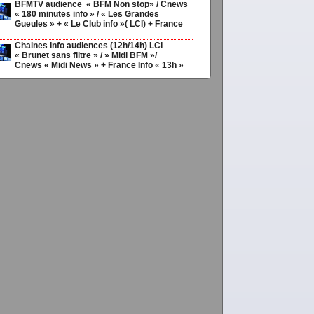
BFMTV audience « BFM Non stop» / Cnews
« 180 minutes info » / « Les Grandes
Gueules » + « Le Club info »( LCI) + France
Chaines Info audiences (12h/14h) LCI
« Brunet sans filtre » / » Midi BFM »/
Cnews « Midi News » + France Info « 13h »