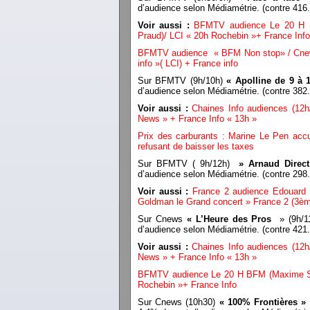
d’audience selon Médiamétrie. (contre 41
Voir aussi :
BFMTV audience Le 20 H B
Praud)/ LCI « 20h Rochebin »+ France Info
BFMTV audience « BFM Non stop» / Cnews
info »( LCI) + France info
Sur BFMTV (9h/10h)
« Apolline de 9 à 
d’audience selon Médiamétrie. (contre 38
Voir aussi :
Chaines Info audiences (12h
News » + France Info « 13h »
Prix des carburants : Marine Le Pen accu
refusant de baisser les taxes
Sur BFMTV ( 9h/12h)
» Arnaud Direct
d’audience selon Médiamétrie. (contre 29
Voir aussi :
France 2 audience Edouard 
Goldman le Grand concert » France 2 (3ème
Sur Cnews
« L’Heure des Pros
» (9h/11
d’audience selon Médiamétrie. (contre 42
Voir aussi :
Chaines Info audiences (12h
News » + France Info « 13h »
BFMTV audience Le 20 H BFM (Maxime Swi
Rochebin »+ France Info
Sur Cnews (10h30)
« 100% Frontières »