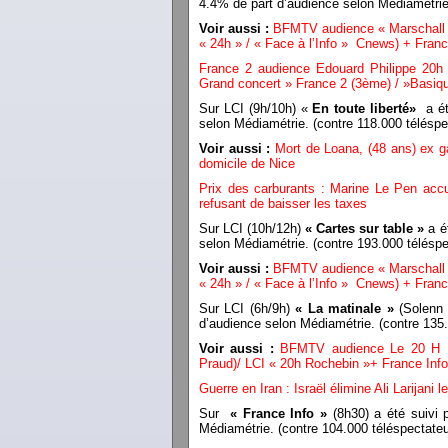
4.4% de part d’audience selon Médiamétrie
Voir aussi :
BFMTV audience « Marschall T
« 24h » / « Face à l’Info » Cnews) + Franc
France 2 audience Edouard Philippe 20h
Grand concert » France 2 (3ème) / »Basiqu
Sur LCI (9h/10h) «
En toute liberté»
a été
selon Médiamétrie. (contre 118.000 télés
Voir aussi :
Mort de Loana, (48 ans) ex ga
domicile de Nice
Prix des carburants : Marine Le Pen accu
refusant de baisser les taxes
Sur LCI (10h/12h)
« Cartes sur table »
a ét
selon Médiamétrie. (contre 193.000 télés
Voir aussi :
BFMTV audience « Marschall T
« 24h » / « Face à l’Info » Cnews) + Franc
Sur LCI (6h/9h)
« La matinale »
(Solenn 
d’audience selon Médiamétrie. (contre 13
Voir aussi :
BFMTV audience Le 20 H B
Praud)/ LCI « 20h Rochebin »+ France Info
Guerre en Iran : Israël élimine Ali Larijani 
Sur
« France Info »
(8h30) a été suivi 
Médiamétrie. (contre 104.000 téléspectat