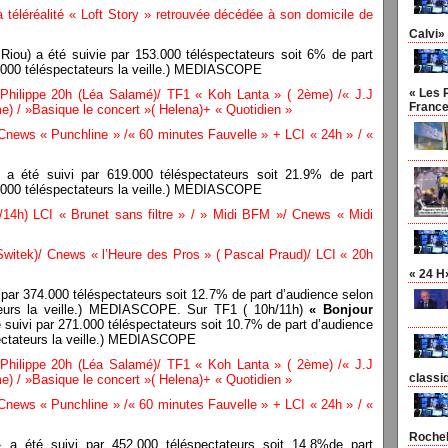
 téléréalité « Loft Story » retrouvée décédée à son domicile de
Calvi»
Riou) a été suivie par 153.000 téléspectateurs soit 6% de part
5.000 téléspectateurs la veille.) MEDIASCOPE
« Les 
Philippe 20h (Léa Salamé)/ TF1 « Koh Lanta » ( 2ème) /« J.J
France
) / »Basique le concert »( Helena)+ « Quotidien »
news « Punchline » /« 60 minutes Fauvelle » + LCI « 24h » / «
a été suivi par 619.000 téléspectateurs soit 21.9% de part
6.000 téléspectateurs la veille.) MEDIASCOPE
/14h) LCI « Brunet sans filtre » / » Midi BFM »/ Cnews « Midi
tek)/ Cnews « l’Heure des Pros » ( Pascal Praud)/ LCI « 20h
« 24 H
 par 374.000 téléspectateurs soit 12.7% de part d’audience selon
ateurs la veille.) MEDIASCOPE. Sur TF1 ( 10h/11h)
« Bonjour
 suivi par 271.000 téléspectateurs soit 10.7% de part d’audience
pectateurs la veille.) MEDIASCOPE
Philippe 20h (Léa Salamé)/ TF1 « Koh Lanta » ( 2ème) /« J.J
classiq
) / »Basique le concert »( Helena)+ « Quotidien »
news « Punchline » /« 60 minutes Fauvelle » + LCI « 24h » / «
Rocheb
 »
a été suivi par 452.000 téléspectateurs soit 14.8%de part