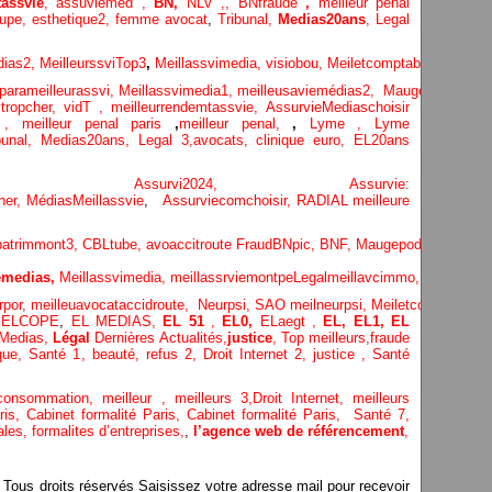
assvie
,
assuviemed ,
BN,
NLV ,
,
BNfraude
,
meilleur penal
oupe,
esthetique2,
femme avocat
,
Tribunal,
Medias20ans
,
Legal
dias
2,
MeilleurssviTop3
,
Meillassvimedia,
visiobou
,
Meiletcomptableparis
,
Ass
parameilleurassvi,
Meillassvimedia1,
meilleusaviemédias
2,
Maugepodecep,
tropcher,
vidT ,
meilleurrendemtassvie,
AssurvieMediaschoisir
e ,
meilleur penal paris
,
meilleur penal,
,
Lyme ,
Lyme
bunal,
Medias20ans,
Legal 3
,
avocats, clinique
euro,
EL20ans
ecompa ,
Assurvi2024,
Assurvie:
her,
Médias
Meillassvie
,
Assurviecomchoisir,
RADIAL meilleure
patrimmont3,
CBLtube,
avoaccitroute
FraudBNpic,
BNF,
Maugepodecep,
YTF
medias,
Meillassvimedia,
meillassrviemontpe
Legalmeillavcimmo,
Bnytube,
rpor,
meilleuavocataccidroute,
Neurpsi,
SAO
meilneurpsi,
Meiletcomptablepa
,
ELCOPE
,
EL MEDIAS,
EL 51
,
EL0,
ELaegt ,
EL,
EL1,
EL
Medias,
Légal
Dernières
Actualités,
justice
,
Top meilleurs
,
fraude
que
,
Santé 1
, beauté,
refus 2
,
Droit Internet 2
,
justice
, Santé
consommation
, meilleur ,
meilleurs 3,
Droit Internet
,
meilleurs
aris,
Cabinet formalité Paris,
Cabinet formalité Paris,
Santé 7,
ales,
formalites d’entreprises,
,
l’agence web de référencement
,
s droits réservés Saisissez votre adresse mail pour recevoir