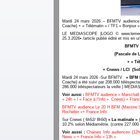
Mardi 24 mars 2026 – BFMTV audience 
Coache) + « Télématin » / TF1 « Bonjour »
LE MEDIASCOPE |LOGO © www.lemediasco
25.3.2026• /article publié édité et mis e
BFMTV 
(Pascale de 
+ « Té
+ Cnews / LCI (Sol
Mardi 24 mars 2026 -Sur BFMTV
» BFM 
Coache) a été suivi par 208.000 téléspecta
286.000 téléspectateurs la veille.) MED
Voir aussi :
BFMTV audience « Marschall T
« 24h » / « Face à l’Info » Cnews) + Franc
BFMTV audience Le 20 H BFM (Maxime Swi
Rochebin »+ France Info
Sur Cnews ( 6h52/ 8h50)
« La matinale »
(
10.2% selon Médiamétrie. (contre 227.000
Voir aussi :
Chaines Info audiences (12h
News » + France Info « 13h »