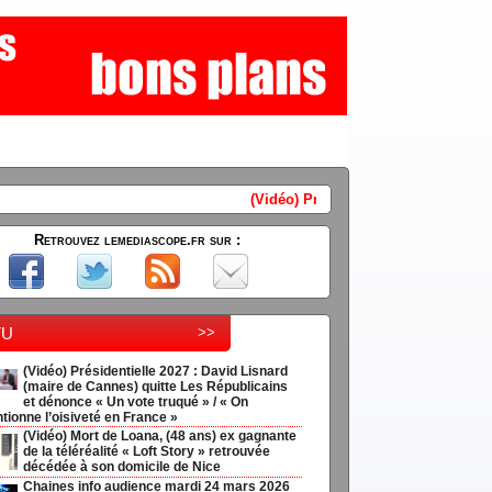
(Vidéo) Présidentielle 2027 : David Lisnard (maire de Cannes) qu
Retrouvez lemediascope.fr sur :
tu
>>
(Vidéo) Présidentielle 2027 : David Lisnard
(maire de Cannes) quitte Les Républicains
et dénonce « Un vote truqué » / « On
tionne l’oisiveté en France »
(Vidéo) Mort de Loana, (48 ans) ex gagnante
de la téléréalité « Loft Story » retrouvée
décédée à son domicile de Nice
Chaines info audience mardi 24 mars 2026