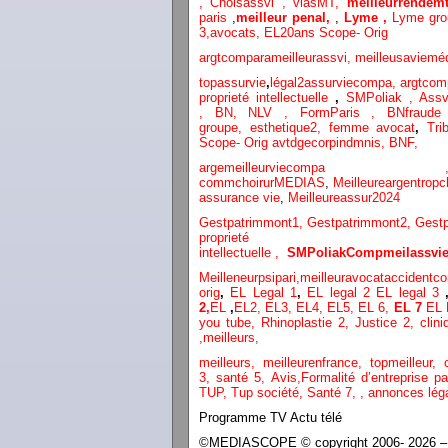
,
Choisassvi ,
viasMT,
meilleurrendemt
paris
,
meilleur penal,
,
Lyme ,
Lyme gr
3
,
avocats,
EL20ans Scope- Orig
argtcomparameilleurassvi,
meilleusaviemé
topassurvie
,
légal2assurviecompa,
argtcom
proprieté intellectuelle
,
SMPoliak ,
Assv
,
BN,
NLV ,
FormParis ,
BNfraud
groupe,
esthetique2,
femme avocat
,
Tri
Scope- Orig
avtdgecorpindmnis,
BNF,
argemeilleurvi
commchoirurMEDIAS
,
Meilleureargentropc
assurance vie
,
Meilleureassur2024
Gestpatrimmont1,
Gestpatrimmont2,
Gest
proprieté
intellectuelle
,
SMPoliak
Compmeilassvie
Meilleneurpsipari,
meilleuravocataccidentco
orig
,
EL Legal 1
,
EL legal 2
EL legal 3
2,
EL
,
EL2,
EL3,
EL4,
EL5,
EL 6,
EL 7
EL 
you tube
,
Rhinoplastie 2
,
Justice 2
,
clini
,
meilleurs
,
meilleurs
,
meilleurenfrance,
topmeilleur,
3,
santé 5,
Avis
,
Formalité d’entreprise p
TUP,
Tup société,
Santé 7
,
,
annonces lég
Programme TV Actu télé
©MEDIASCOPE © copyright 2006- 2026 – Tou