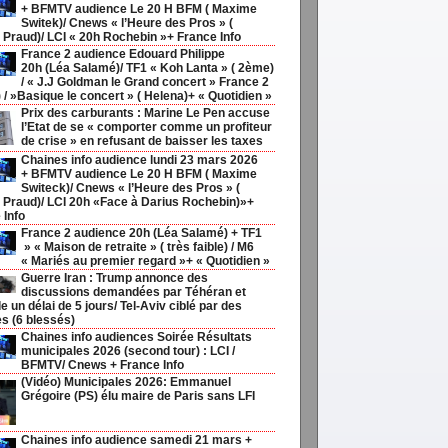
+ BFMTV audience Le 20 H BFM ( Maxime
Switek)/ Cnews « l’Heure des Pros » (
 Praud)/ LCI « 20h Rochebin »+ France Info
France 2 audience Edouard Philippe
20h (Léa Salamé)/ TF1 « Koh Lanta » ( 2ème)
/ « J.J Goldman le Grand concert » France 2
 / »Basique le concert » ( Helena)+ « Quotidien »
Prix des carburants : Marine Le Pen accuse
l’Etat de se « comporter comme un profiteur
de crise » en refusant de baisser les taxes
Chaines info audience lundi 23 mars 2026
+ BFMTV audience Le 20 H BFM ( Maxime
Switeck)/ Cnews « l’Heure des Pros » (
 Praud)/ LCI 20h «Face à Darius Rochebin)»+
 Info
France 2 audience 20h (Léa Salamé) + TF1
» « Maison de retraite » ( très faible) / M6
« Mariés au premier regard »+ « Quotidien »
Guerre Iran : Trump annonce des
discussions demandées par Téhéran et
 un délai de 5 jours/ Tel-Aviv ciblé par des
es (6 blessés)
Chaines info audiences Soirée Résultats
municipales 2026 (second tour) : LCI /
BFMTV/ Cnews + France Info
(Vidéo) Municipales 2026: Emmanuel
Grégoire (PS) élu maire de Paris sans LFI
Chaines info audience samedi 21 mars +