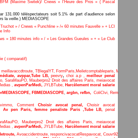
FM (Maxime Switek)/ Cnews « l’Heure des Pros » ( Pascal
par 131.000 téléspectateurs soit 5.1% de part d’audience selon
eurs la veille.) MEDIASCOPE
ruchot » / Cnews « Punchline » /« 60 minutes Fauvelle » + LCI
e Info
 « 180 minutes info » / « Les Grandes Gueules » + « Le Club
ie ( comparatif)
,
meillavaccdtroute,
TBlegalYT,
FormParis,
Meiletcomptableparis
,
Meillavimm
édiate, avppar
,
Tube LB,
peevry
,
choi a.p ,
meilleur penal
Po,
SaraMauPO,
Mauberpro2
Droit des affaires Paris,
meiavocat
edias ,
avpenParMedi,
JYLBTube,
Harcèlement moral salarie
terMEDIASCOPE,
FBMEDIASCOPE
,
argbn,
refbn,
ColiCIvi,
Remypics
,
Med
lavimmo,
Comment
Choisir avocat penal,
Choisir avocat
e,
Av pen Paris,
femme penaliste Paris
,Tube LB,
penal
araMauPO,
Mauberpro2
Droit des affaires Paris,
meiavocat
edias ,
avpenParMedi,
JYLBTube,
Harcèlement moral salarie
etroute,
Avoaccidentroute,
responcivacocat
Respavocat,
Couvr92,
Meilleur