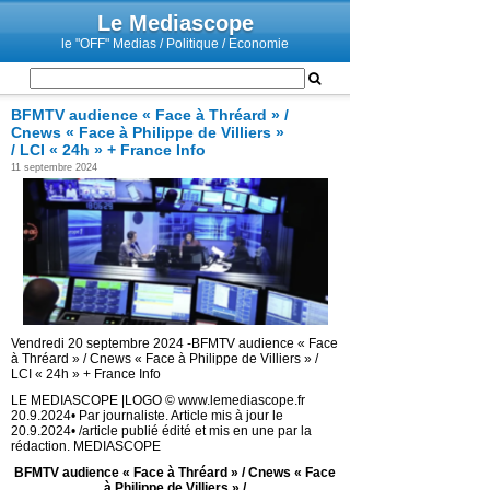
Le Mediascope
le "OFF" Medias / Politique / Economie
BFMTV audience « Face à Thréard » /
Cnews « Face à Philippe de Villiers »
/ LCI « 24h » + France Info
11 septembre 2024
Vendredi 20 septembre 2024 -BFMTV audience « Face
à Thréard » / Cnews « Face à Philippe de Villiers » /
LCI « 24h » + France Info
LE MEDIASCOPE |LOGO © www.lemediascope.fr
20.9.2024• Par journaliste. Article mis à jour le
20.9.2024• /article publié édité et mis en une par la
rédaction. MEDIASCOPE
BFMTV audience « Face à Thréard » / Cnews « Face
à Philippe de Villiers » /