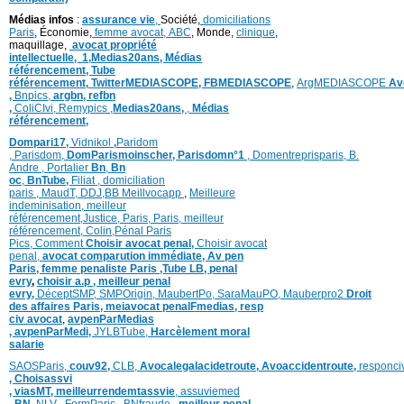
Médias infos
:
assurance vie
,
Société,
domiciliations
Paris
, Économie,
femme avocat,
ABC
, Monde,
clinique
,
maquillage,
avocat propriété
intellectuelle,
1,
Medias20ans,
Médias
référencement,
Tube
référencement,
TwitterMEDIASCOPE,
FBMEDIASCOPE
,
ArgMEDIASCOPE
Av
,
Bnpics,
argbn,
refbn
,
ColiCIvi,
Remypics
,
Medias20ans,
,
Médias
référencement,
Dompari17,
Vidnikol
,
Paridom
,
Parisdom,
DomParismoinscher,
Parisdomn°1
,
Domentreprisparis,
B.
Andre ,
Portalier
Bn
,
Bn
oc
,
BnTube,
Filiat
,
domiciliation
paris
,
MaudT
,
DDJ,
BB
Meillvocapp
,
Meilleure
inde
minisation
,
meilleur
référencement
,
Justice
,
Paris,
Paris,
meilleur
référencement,
Colin
,
Pénal Paris
Pics,
Comment
Choisir avocat penal,
Choisir avocat
penal,
avocat comparution immédiate,
Av pen
Paris,
femme penaliste Paris
,Tube LB,
penal
evry
,
choisir a.p ,
meilleur penal
evry,
DéceptSMP,
SMP
Origin,
MaubertPo,
SaraMauPO,
Mauberpro2
Droit
des affaires Paris,
meiavocat penalFmedias,
resp
civ avocat
,
avpenParMedias
,
avpenParMedi,
JYLBTube,
Harcèlement moral
salarie
SAOSParis,
couv92,
CLB,
Avocalegalacidetroute,
Avoaccidentroute,
responci
,
Choisassvi
,
viasMT,
meilleurrendemtassvie
,
assuviemed
,
BN,
NLV ,
FormParis ,
BNfraude
,
meilleur penal