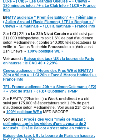
Luxe » ( C8) /« Les Grandes Gueules » + Cnews «
180 minutes info » / + « Le Club Info » ( LCI) + France
info
B
FMTV audience “ Première Edition” + « Télématin »
( Julien Arnaud / Flavie Flament) / TF1 » Bonjour » /
Cnews « la matinale » / LCI la matinale + France Info
Sur LCI ( 22h)
« Le 22h Nivat Cerain »
a été suivi par
211.000 téléspectateurs soit 1.6% de part d’audience
selon Médiamétrie. ( contre 240.000 téléspectateurs la
veille » -Darius Rochebin Broussouloux » )Voir aussi
21h Cnews
«
100% politique WE »
Voir aussi :
Baisse des taux US : la bourse de Paris
en hausse : le CAC 40 + 2,29%
Cnews audience « l’Heure des Pros WE »/ BFMTV (
20h) « 90 mn » + LCI 20h « Face à Margot Haddad » +
France Info
TF1- France audience 20h + « Simon Coleman « ( F2)
+ « Voix de stars » ( F3)+ Quotidien / TPMP
Sur BFMTV (22h/minuit)
« Week-end direct »
a été
suivi par 175.000 téléspectateurs soit 1.3% de part
d’audience selon Médiamétrie. Voir aussi 21h Cnews
«
100% politique WE »
MEDIASCOPE
Voir aussi :
Procès des viols filmés de Mazan :
polémique après les vidéos d’une avocate de 2
accusés : Gisèle Pelicot « s’est mise en colère »
Baisse des taux US : la bourse de Paris en hausse :
le CAC 40 + 2,29%