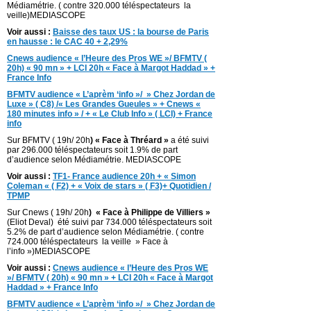
Médiamétrie. ( contre 320.000 téléspectateurs la
veille)MEDIASCOPE
Voir aussi :
Baisse des taux US : la bourse de Paris
en hausse : le CAC 40 + 2,29%
Cnews audience « l’Heure des Pros WE »/ BFMTV (
20h) « 90 mn » + LCI 20h « Face à Margot Haddad » +
France Info
BFMTV audience « L’aprèm ‘info »/ » Chez Jordan de
Luxe » ( C8) /« Les Grandes Gueules » + Cnews «
180 minutes info » / + « Le Club Info » ( LCI) + France
info
Sur BFMTV ( 19h/ 20h
) « Face à Thréard »
a été suivi
par 296.000 téléspectateurs soit 1.9% de part
d’audience selon Médiamétrie. MEDIASCOPE
Voir aussi :
TF1- France audience 20h + « Simon
Coleman « ( F2) + « Voix de stars » ( F3)+ Quotidien /
TPMP
Sur Cnews ( 19h/ 20h
) « Face à Philippe de Villiers »
(Eliot Deval) été suivi par 734.000 téléspectateurs soit
5.2% de part d’audience selon Médiamétrie. ( contre
724.000 téléspectateurs la veille » Face à
l’info »)MEDIASCOPE
Voir aussi :
Cnews audience « l’Heure des Pros WE
»/ BFMTV ( 20h) « 90 mn » + LCI 20h « Face à Margot
Haddad » + France Info
BFMTV audience « L’aprèm ‘info »/ » Chez Jordan de