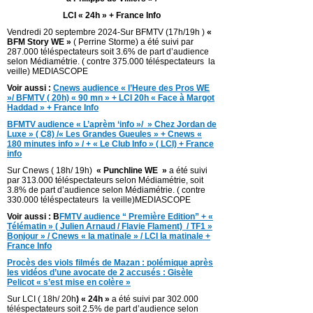
LCI « 24h » + France Info
Vendredi 20 septembre 2024-Sur BFMTV (17h/19h )
«
BFM Story WE »
( Perrine Storme) a été suivi par
287.000 téléspectateurs soit 3.6% de part d’audience
selon Médiamétrie. ( contre 375.000 téléspectateurs la
veille) MEDIASCOPE
Voir aussi :
Cnews audience « l’Heure des Pros WE
»/ BFMTV ( 20h) « 90 mn » + LCI 20h « Face à Margot
Haddad » + France Info
BFMTV audience « L’aprèm ‘info »/ » Chez Jordan de
Luxe » ( C8) /« Les Grandes Gueules » + Cnews «
180 minutes info » / + « Le Club Info » ( LCI) + France
info
Sur Cnews ( 18h/ 19h)
« Punchline WE »
a été suivi
par 313.000 téléspectateurs selon Médiamétrie, soit
3.8% de part d’audience selon Médiamétrie. ( contre
330.000 téléspectateurs la veille)MEDIASCOPE
Voir aussi : B
FMTV audience “ Première Edition” + «
Télématin » ( Julien Arnaud / Flavie Flament) / TF1 »
Bonjour » / Cnews « la matinale » / LCI la matinale +
France Info
Procès des viols filmés de Mazan : polémique après
les vidéos d’une avocate de 2 accusés : Gisèle
Pelicot « s’est mise en colère »
Sur LCI ( 18h/ 20h
) «
24h »
a été suivi par 302.000
téléspectateurs soit 2.5% de part d’audience selon