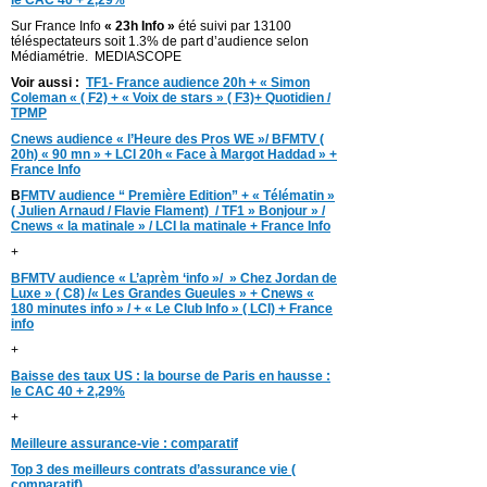
Sur France Info
« 23h Info »
été suivi par 13100
téléspectateurs soit 1.3% de part d’audience selon
Médiamétrie. MEDIASCOPE
Voir aussi :
TF1- France audience 20h + « Simon
Coleman « ( F2) + « Voix de stars » ( F3)+ Quotidien /
TPMP
Cnews audience « l’Heure des Pros WE »/ BFMTV (
20h) « 90 mn » + LCI 20h « Face à Margot Haddad » +
France Info
B
FMTV audience “ Première Edition” + « Télématin »
( Julien Arnaud / Flavie Flament) / TF1 » Bonjour » /
Cnews « la matinale » / LCI la matinale + France Info
+
BFMTV audience « L’aprèm ‘info »/ » Chez Jordan de
Luxe » ( C8) /« Les Grandes Gueules » + Cnews «
180 minutes info » / + « Le Club Info » ( LCI) + France
info
+
Baisse des taux US : la bourse de Paris en hausse :
le CAC 40 + 2,29%
+
Meilleure assurance-vie : comparatif
Top 3 des meilleurs contrats d’assurance vie (
comparatif)