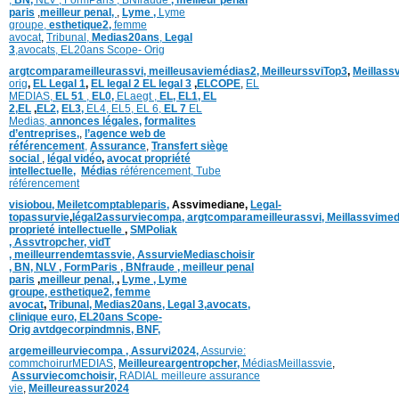
paris
,
meilleur penal,
,
Lyme ,
Lyme
groupe,
esthetique2,
femme
avocat
,
Tribunal,
Medias20ans
,
Legal
3
,
avocats,
EL20ans Scope- Orig
argtcomparameilleurassvi,
meilleusaviemédias
2,
MeilleurssviTop3
,
Meillass
orig
,
EL Legal 1
,
EL legal 2
EL legal 3
,
ELCOPE
,
EL
MEDIAS,
EL 51
,
EL0,
ELaegt ,
EL,
EL1,
EL
2,
EL
,
EL2,
EL3,
EL4,
EL5,
EL 6,
EL 7
EL
Medias,
annonces légales,
formalites
d’entreprises,
,
l’agence web de
référencement
,
Assurance
,
Transfert siège
social
,
légal vidéo
,
avocat propriété
intellectuelle
,
Médias
référencement,
Tube
référencement
visiobou
,
Meiletcomptableparis
,
Assvimediane,
Legal-
topassurvie
,
légal2assurviecompa,
argtcomparameilleurassvi,
Meillassvimed
proprieté intellectuelle
,
SMPoliak
,
Assvtropcher,
vidT
,
meilleurrendemtassvie,
AssurvieMediaschoisir
,
BN,
NLV ,
FormParis ,
BNfraude ,
meilleur penal
paris
,
meilleur penal,
,
Lyme ,
Lyme
groupe,
esthetique2,
femme
avocat
,
Tribunal,
Medias20ans,
Legal 3
,
avocats,
clinique
euro,
EL20ans Scope-
Orig
avtdgecorpindmnis,
BNF,
argemeilleurviecompa ,
Assurvi2024,
Assurvie:
commchoirurMEDIAS
,
Meilleureargentropcher,
Médias
Meillassvie
,
Assurviecomchoisir,
RADIAL meilleure assurance
vie
,
Meilleureassur2024