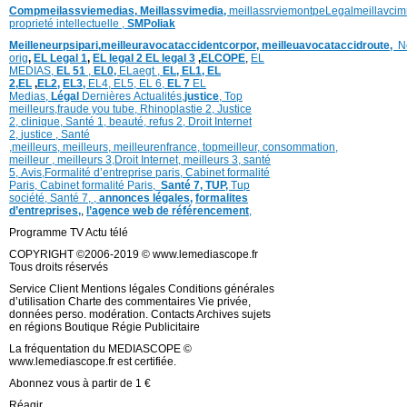
Compmeilassviemedias,
Meillassvimedia,
meillassrviemontpe
Legalmeillavci
proprieté intellectuelle
,
SMPoliak
Meilleneurpsipari,
meilleuravocataccidentcorpor,
meilleuavocataccidroute,
N
orig
,
EL Legal 1
,
EL legal 2
EL legal 3
,
ELCOPE
,
EL
MEDIAS,
EL 51
,
EL0,
ELaegt ,
EL,
EL1,
EL
2,
EL
,
EL2,
EL3,
EL4,
EL5,
EL 6,
EL 7
EL
Medias,
Légal
Dernières
Actualités,
justice
,
Top
meilleurs
,
fraude you tube
,
Rhinoplastie 2
,
Justice
2
,
clinique
,
Santé 1
, beauté,
refus 2
,
Droit Internet
2
,
justice
, Santé
,
meilleurs
,
meilleurs
,
meilleurenfrance,
topmeilleur,
consommation
,
meilleur ,
meilleurs 3,
Droit Internet
,
meilleurs 3,
santé
5,
Avis
,
Formalité d’entreprise paris,
Cabinet formalité
Paris,
Cabinet formalité Paris,
Santé 7, TUP,
Tup
société,
Santé 7
,
,
annonces légales,
formalites
d’entreprises,
,
l’agence web de référencement
,
Programme TV Actu télé
COPYRIGHT ©2006-2019 © www.lemediascope.fr
Tous droits réservés
Service Client Mentions légales Conditions générales
d’utilisation Charte des commentaires Vie privée,
données perso. modération. Contacts Archives sujets
en régions Boutique Régie Publicitaire
La fréquentation du MEDIASCOPE ©
www.lemediascope.fr est certifiée.
Abonnez vous à partir de 1 €
Réagir