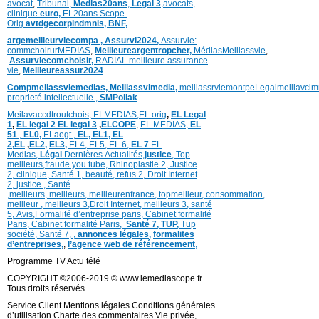
avocat
,
Tribunal,
Medias20ans
,
Legal 3
,
avocats,
clinique
euro,
EL20ans Scope-
Orig
avtdgecorpindmnis,
BNF,
argemeilleurviecompa ,
Assurvi2024,
Assurvie:
commchoirurMEDIAS
,
Meilleureargentropcher,
Médias
Meillassvie
,
Assurviecomchoisir,
RADIAL meilleure assurance
vie
,
Meilleureassur2024
Compmeilassviemedias,
Meillassvimedia,
meillassrviemontpe
Legalmeillavci
proprieté intellectuelle
,
SMPoliak
Meilavaccdtroutchois,
ELMEDIAS,
EL orig
,
EL Legal
1
,
EL legal 2
EL legal 3
,
ELCOPE
,
EL MEDIAS,
EL
51
,
EL0,
ELaegt ,
EL,
EL1,
EL
2,
EL
,
EL2,
EL3,
EL4,
EL5,
EL 6,
EL 7
EL
Medias,
Légal
Dernières
Actualités,
justice
,
Top
meilleurs
,
fraude you tube
,
Rhinoplastie 2
,
Justice
2
,
clinique
,
Santé 1
, beauté,
refus 2
,
Droit Internet
2
,
justice
, Santé
,
meilleurs
,
meilleurs
,
meilleurenfrance,
topmeilleur,
consommation
,
meilleur ,
meilleurs 3,
Droit Internet
,
meilleurs 3,
santé
5,
Avis
,
Formalité d’entreprise paris,
Cabinet formalité
Paris,
Cabinet formalité Paris,
Santé 7, TUP,
Tup
société,
Santé 7
,
,
annonces légales,
formalites
d’entreprises,
,
l’agence web de référencement
,
Programme TV Actu télé
COPYRIGHT ©2006-2019 © www.lemediascope.fr
Tous droits réservés
Service Client Mentions légales Conditions générales
d’utilisation Charte des commentaires Vie privée,