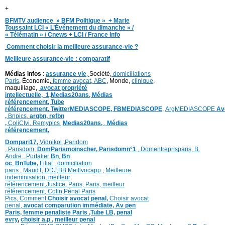
+
BFMTV audience » BFM Politique » + Marie
Toussaint LCI « L’Événement du dimanche » /
« Télématin » / Cnews + LCI / France Info
Comment choisir la meilleure assurance-vie ?
Meilleure assurance-vie : comparatif
Médias infos
:
assurance vie
,
Société,
domiciliations
Paris
, Économie,
femme avocat,
ABC
, Monde,
clinique
,
maquillage,
avocat propriété
intellectuelle,
1,
Medias20ans,
Médias
référencement,
Tube
référencement,
TwitterMEDIASCOPE,
FBMEDIASCOPE
,
ArgMEDIASCOPE
Av
,
Bnpics,
argbn,
refbn
,
ColiCIvi,
Remypics
,
Medias20ans,
,
Médias
référencement,
Dompari17,
Vidnikol
,
Paridom
,
Parisdom,
DomParismoinscher,
Parisdomn°1
,
Domentreprisparis,
B.
Andre ,
Portalier
Bn
,
Bn
oc
,
BnTube,
Filiat
,
domiciliation
paris
,
MaudT
,
DDJ,
BB
Meillvocapp
,
Meilleure
inde
minisation
,
meilleur
référencement
,
Justice
,
Paris,
Paris,
meilleur
référencement,
Colin
,
Pénal Paris
Pics,
Comment
Choisir avocat penal,
Choisir avocat
penal,
avocat comparution immédiate,
Av pen
Paris,
femme penaliste Paris
,Tube LB,
penal
evry
,
choisir a.p ,
meilleur penal