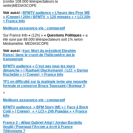
(contre 108.000 téléspectateurs la
veille)MEDIASCOPE
Voir aussi :
BFMTV audience « L’heure des Pros WE
» (Cnews) ( 20h) / BFMTV « 120 minutes » + LCI 20h
+ France Info
Meilleure assurance-vie : comparatif
Sur France Info
«
(12h) »
« Questions Politiques
» a
été suivi par 88.000 téléspectateurs soit 1% selon
Médiamétrie. MEDIASCOPE
Voir aussi :
Iran: Mort du président Ebrahim
Raïssi
dans le crash de l’hélicoptère qui le
transportait
BFMTV audience « C’est pas tous les jours
dimanche » ( Raphaël Glucksmann) / LCI » Darius
Rochebin » / ( Cnews) + France Info
TF1 en difficulté sur la matinale tente une nouvelle
formule et conserve Bruce Toussaint ( Bonjour !)
+
Meilleure assurance-vie : comparatif
BFMTV audience » BFM Story WE » / Face à Bock
Coté » ( Cnews) » + LCI « 24h Pujadas » + France
Info
France 2 : débat Gabriel Attal / Jordan Bardella
(jeudi) / Pourquoi l’Arcom a écrit à France
Télévisions ?