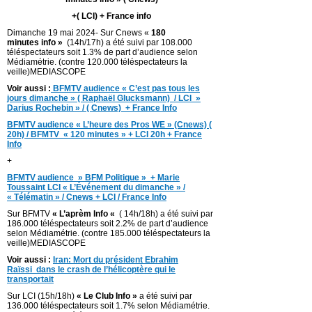
+( LCI) + France info
Dimanche 19 mai 2024- Sur Cnews «
180
minutes info »
(14h/17h) a été suivi par 108.000
téléspectateurs soit 1.3% de part d’audience selon
Médiamétrie. (contre 120.000 téléspectateurs la
veille)MEDIASCOPE
Voir aussi :
BFMTV audience « C’est pas tous les
jours dimanche » ( Raphaël Glucksmann) / LCI »
Darius Rochebin » / ( Cnews) + France Info
BFMTV audience « L’heure des Pros WE » (Cnews) (
20h) / BFMTV « 120 minutes » + LCI 20h + France
Info
+
BFMTV audience » BFM Politique » + Marie
Toussaint LCI « L’Événement du dimanche » /
« Télématin » / Cnews + LCI / France Info
Sur BFMTV
« L’aprèm Info «
( 14h/18h) a été suivi par
186.000 téléspectateurs soit 2.2% de part d’audience
selon Médiamétrie. (contre 185.000 téléspectateurs la
veille)MEDIASCOPE
Voir aussi :
Iran: Mort du président Ebrahim
Raïssi
dans le crash de l’hélicoptère qui le
transportait
Sur LCI (15h/18h)
« Le Club Info »
a été suivi par
136.000 téléspectateurs soit 1.7% selon Médiamétrie.