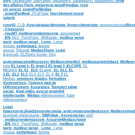
evry,
DéceptSMP,
SMP
Origin,
MaubertPo,
SaraMauPO,
Mauberpro2
Droit
des affaires Paris,
meiavocat penalFmedias,
resp
civ avocat
,
avpenParMedias
,
avpenParMedi,
JYLBTube,
Harcèlement moral
salarie
couv92,
CLB,
Avocalegalacidetroute,
Avoaccidentroute,
responcivacocat
Resp
,
Choisassvi
,
viasMT,
meilleurrendemtassvie
,
assuviemed
,
BN,
NLV ,
FormParis ,
BNfraude
,
meilleur penal
paris
,
meilleur penal,
,
Lyme ,
Lyme
groupe,
esthetique2,
femme
avocat
,
Tribunal,
Medias20ans
,
Legal
3
,
avocats,
EL20ans Scope- Orig
argtcomparameilleurassvi,
Meillassvimedia1,
meilleusaviemédias
2,
Meilleur
orig
,
EL Legal 1
,
EL legal 2
EL legal 3
,
ELCOPE
,
EL
MEDIAS,
EL 51
,
EL0,
ELaegt ,
EL,
EL1,
EL
2,
EL
,
EL2,
EL3,
EL4,
EL5,
EL 6,
EL 7
EL
Medias,
annonces légales,
formalites
d’entreprises,
,
l’agence web de
référencement
,
Assurance
,
Transfert siège
social
,
légal vidéo
,
avocat propriété
intellectuelle
,
Médias
référencement,
Tube
référencement
Legal-
topassurvie
,
légal2assurviecompa,
argtcomparameilleurassvi,
Meillassvimed
proprieté intellectuelle
,
SMPoliak ,
Assvtropcher,
vidT
,
meilleurrendemtassvie
,
AssurvieMediaschoisir
,
BN,
NLV ,
FormParis ,
BNfraude
,
meilleur penal
paris
,
meilleur penal,
,
Lyme ,
Lyme
groupe,
esthetique2,
femme