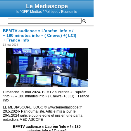
Le Mediascope
le "OFF" Medias / Politique / Economie
BFMTV audience « L’aprèm ‘info » /
« 180 minutes info » ( Cnews) +( LCI)
+ France info
13 mai 2024
Dimanche 19 mai 2024- BFMTV audience « L’aprèm
‘info » / « 180 minutes info » ( Cnews) +( LCI) + France
info
LE MEDIASCOPE |LOGO © www.lemediascope.fr
20.5.2024• Par journaliste. Article mis à jour le
20•5.2024 /article publié édité et mis en une par la
rédaction. MEDIASCOPE
BFMTV audience « L’aprèm ‘info » / « 180
minutes info » ( Cnews)