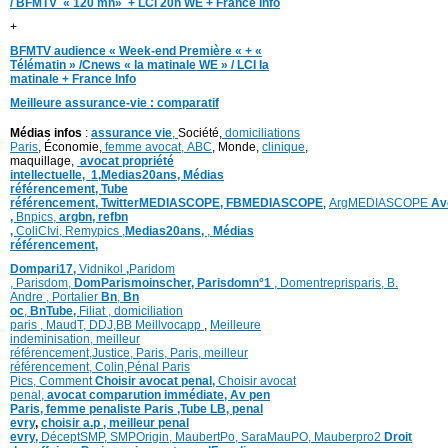
/ BFMTV « 120 mn» + LCI 20h WE + France Info
+
BFMTV audience « Week-end Première « + «
Télématin » /Cnews « la matinale WE » / LCI la
matinale + France Info
Meilleure assurance-vie : comparatif
Médias infos
:
assurance vie
,
Société,
domiciliations
Paris
, Économie,
femme avocat,
ABC
, Monde,
clinique
,
maquillage,
avocat propriété
intellectuelle,
1,
Medias20ans,
Médias
référencement,
Tube
référencement,
TwitterMEDIASCOPE,
FBMEDIASCOPE
,
ArgMEDIASCOPE
Av
,
Bnpics,
argbn,
refbn
,
ColiCIvi,
Remypics
,
Medias20ans,
,
Médias
référencement,
Dompari17,
Vidnikol
,
Paridom
,
Parisdom,
DomParismoinscher,
Parisdomn°1
,
Domentreprisparis,
B.
Andre ,
Portalier
Bn
,
Bn
oc
,
BnTube,
Filiat
,
domiciliation
paris
,
MaudT
,
DDJ,
BB
Meillvocapp
,
Meilleure
inde
minisation
,
meilleur
référencement
,
Justice
,
Paris,
Paris,
meilleur
référencement,
Colin
,
Pénal Paris
Pics,
Comment
Choisir avocat penal,
Choisir avocat
penal,
avocat comparution immédiate,
Av pen
Paris,
femme penaliste Paris
,Tube LB,
penal
evry
,
choisir a.p ,
meilleur penal
evry,
DéceptSMP,
SMP
Origin,
MaubertPo,
SaraMauPO,
Mauberpro2
Droit