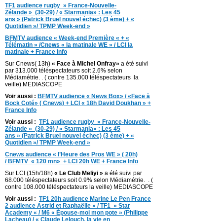
TF1 audience rugby » France-Nouvelle-
Zélande » (30-29) / « Starmania» : Les 45
ans » (Patrick Bruel nouvel échec) (3 ème) + «
Quotidien »/ TPMP Week-end »
BFMTV audience « Week-end Première « + «
Télématin » /Cnews « la matinale WE » / LCI la
matinale + France Info
Sur Cnews( 13h)
« Face à Michel Onfray»
a été suivi
par 313.000 téléspectateurs soit 2.6% selon
Médiamétrie. . ( contre 135.000 téléspectateurs la
veille) MEDIASCOPE
Voir aussi :
BFMTV audience « News Box» / «Face à
Bock Coté» ( Cnews) + LCI « 18h David Doukhan » +
France Info
Voir aussi :
TF1 audience rugby » France-Nouvelle-
Zélande » (30-29) / « Starmania» : Les 45
ans » (Patrick Bruel nouvel échec) (3 ème) + «
Quotidien »/ TPMP Week-end »
Cnews audience « l’Heure des Pros WE » ( 20h)
/ BFMTV « 120 mn» + LCI 20h WE + France Info
Sur LCI (15h/18h)
« Le Club Meliyi »
a été suivi par
68.000 téléspectateurs soit 0.9% selon Médiamétrie. . (
contre 108.000 téléspectateurs la veille) MEDIASCOPE
Voir aussi :
TF1 20h audience Marine Le Pen France
2 audience Astrid et Raphaëlle » / TF1 » Star
Academy « / M6 « Épouse-moi mon pote » (Philippe
Lacheau) / « Claude Lelouch, la vie en