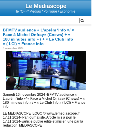
Le Mediascope
le "OFF" Medias / Politique / Economie
BFMTV audience « L’aprèm ‘info »/ «
Face à Michel Onfray» (Cnews) + «
180 minutes info » / + « Le Club Info
» ( LCI) + France info
8 novembre 2024
Samedi 16 novembre 2024 -BFMTV audience «
L’aprèm ‘info »/ « Face à Michel Onfray» (Cnews) + «
180 minutes info » / + « Le Club Info » ( LCI) + France
info
LE MEDIASCOPE |LOGO © www.lemediascope.fr
17.11.2024• Par journaliste. Article mis à jour le
17.11.2024• /article publié édité et mis en une par la
rédaction. MEDIASCOPE