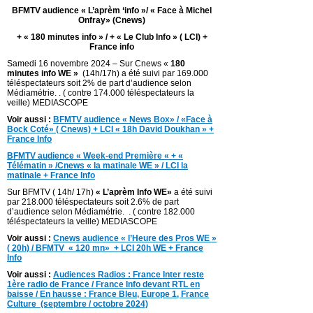
BFMTV audience « L’aprèm ‘info »/ « Face à Michel
Onfray» (Cnews)
+ « 180 minutes info » / + « Le Club Info » ( LCI) +
France info
Samedi 16 novembre 2024 – Sur Cnews «
180
minutes info WE »
(14h/17h) a été suivi par 169.000
téléspectateurs soit 2% de part d’audience selon
Médiamétrie. . ( contre 174.000 téléspectateurs la
veille) MEDIASCOPE
Voir aussi :
BFMTV audience « News Box» / «Face à
Bock Coté» ( Cnews) + LCI « 18h David Doukhan » +
France Info
BFMTV audience « Week-end Première « + «
Télématin » /Cnews « la matinale WE » / LCI la
matinale + France Info
Sur BFMTV ( 14h/ 17h)
« L’aprèm Info WE»
a été suivi
par 218.000 téléspectateurs soit 2.6% de part
d’audience selon Médiamétrie. . ( contre 182.000
téléspectateurs la veille) MEDIASCOPE
Voir aussi :
Cnews audience « l’Heure des Pros WE »
( 20h) / BFMTV « 120 mn» + LCI 20h WE + France
Info
Voir aussi :
Audiences Radios : France Inter reste
1ère radio de France / France Info devant RTL en
baisse / En hausse : France Bleu, Europe 1, France
Culture (septembre / octobre 2024)