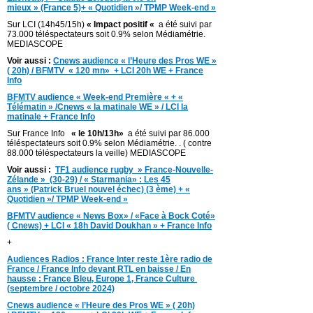
mieux » (France 5)+ « Quotidien »/ TPMP Week-end »
Sur LCI (14h45/15h)
« Impact positif «
a été suivi par
73.000 téléspectateurs soit 0.9% selon Médiamétrie.
MEDIASCOPE
Voir aussi :
Cnews audience « l’Heure des Pros WE »
( 20h) / BFMTV « 120 mn» + LCI 20h WE + France
Info
BFMTV audience « Week-end Première « + «
Télématin » /Cnews « la matinale WE » / LCI la
matinale + France Info
Sur France Info
« le 10h/13h»
a été suivi par 86.000
téléspectateurs soit 0.9% selon Médiamétrie. . ( contre
88.000 téléspectateurs la veille) MEDIASCOPE
Voir aussi :
TF1 audience rugby » France-Nouvelle-
Zélande » (30-29) / « Starmania» : Les 45
ans » (Patrick Bruel nouvel échec) (3 ème) + «
Quotidien »/ TPMP Week-end »
BFMTV audience « News Box» / «Face à Bock Coté»
( Cnews) + LCI « 18h David Doukhan » + France Info
+
Audiences Radios : France Inter reste 1ère radio de
France / France Info devant RTL en baisse / En
hausse : France Bleu, Europe 1, France Culture
(septembre / octobre 2024)
Cnews audience « l’Heure des Pros WE » ( 20h)