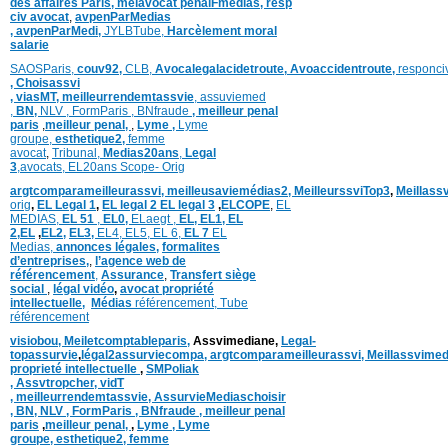
des affaires Paris,
meiavocat penalFmedias,
resp
civ avocat
,
avpenParMedias
,
avpenParMedi,
JYLBTube,
Harcèlement moral
salarie
SAOSParis,
couv92,
CLB,
Avocalegalacidetroute,
Avoaccidentroute,
responci
,
Choisassvi
,
viasMT,
meilleurrendemtassvie
,
assuviemed
,
BN,
NLV ,
FormParis ,
BNfraude
,
meilleur penal
paris
,
meilleur penal,
,
Lyme ,
Lyme
groupe,
esthetique2,
femme
avocat
,
Tribunal,
Medias20ans
,
Legal
3
,
avocats,
EL20ans Scope- Orig
argtcomparameilleurassvi,
meilleusaviemédias
2,
MeilleurssviTop3
,
Meillass
orig
,
EL Legal 1
,
EL legal 2
EL legal 3
,
ELCOPE
,
EL
MEDIAS,
EL 51
,
EL0,
ELaegt ,
EL,
EL1,
EL
2,
EL
,
EL2,
EL3,
EL4,
EL5,
EL 6,
EL 7
EL
Medias,
annonces légales,
formalites
d’entreprises,
,
l’agence web de
référencement
,
Assurance
,
Transfert siège
social
,
légal vidéo
,
avocat propriété
intellectuelle
,
Médias
référencement,
Tube
référencement
visiobou
,
Meiletcomptableparis
,
Assvimediane,
Legal-
topassurvie
,
légal2assurviecompa,
argtcomparameilleurassvi,
Meillassvimed
proprieté intellectuelle
,
SMPoliak
,
Assvtropcher,
vidT
,
meilleurrendemtassvie,
AssurvieMediaschoisir
,
BN,
NLV ,
FormParis ,
BNfraude ,
meilleur penal
paris
,
meilleur penal,
,
Lyme ,
Lyme
groupe,
esthetique2,
femme