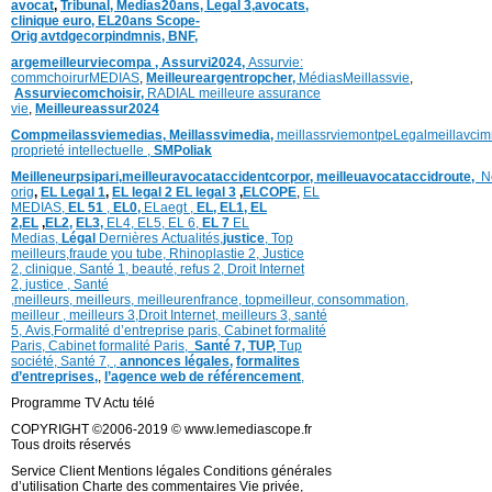
avocat
,
Tribunal,
Medias20ans,
Legal 3
,
avocats,
clinique
euro,
EL20ans Scope-
Orig
avtdgecorpindmnis,
BNF,
argemeilleurviecompa ,
Assurvi2024,
Assurvie:
commchoirurMEDIAS
,
Meilleureargentropcher,
Médias
Meillassvie
,
Assurviecomchoisir,
RADIAL meilleure assurance
vie
,
Meilleureassur2024
Compmeilassviemedias,
Meillassvimedia,
meillassrviemontpe
Legalmeillavci
proprieté intellectuelle
,
SMPoliak
Meilleneurpsipari,
meilleuravocataccidentcorpor,
meilleuavocataccidroute,
N
orig
,
EL Legal 1
,
EL legal 2
EL legal 3
,
ELCOPE
,
EL
MEDIAS,
EL 51
,
EL0,
ELaegt ,
EL,
EL1,
EL
2,
EL
,
EL2,
EL3,
EL4,
EL5,
EL 6,
EL 7
EL
Medias,
Légal
Dernières
Actualités,
justice
,
Top
meilleurs
,
fraude you tube
,
Rhinoplastie 2
,
Justice
2
,
clinique
,
Santé 1
, beauté,
refus 2
,
Droit Internet
2
,
justice
, Santé
,
meilleurs
,
meilleurs
,
meilleurenfrance,
topmeilleur,
consommation
,
meilleur ,
meilleurs 3,
Droit Internet
,
meilleurs 3,
santé
5,
Avis
,
Formalité d’entreprise paris,
Cabinet formalité
Paris,
Cabinet formalité Paris,
Santé 7, TUP,
Tup
société,
Santé 7
,
,
annonces légales,
formalites
d’entreprises,
,
l’agence web de référencement
,
Programme TV Actu télé
COPYRIGHT ©2006-2019 © www.lemediascope.fr
Tous droits réservés
Service Client Mentions légales Conditions générales
d’utilisation Charte des commentaires Vie privée,