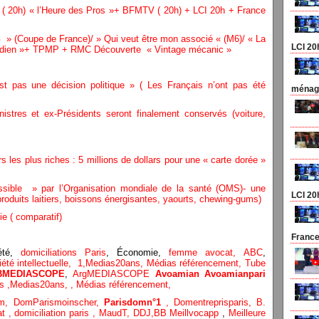
 ( 20h) « l’Heure des Pros »+ BFMTV ( 20h) + LCI 20h + France
 » (Coupe de France)/ » Qui veut être mon associé « (M6)/ « La
LCI 20
Quotidien »+ TPMP + RMC Découverte « Vintage mécanic »
t pas une décision politique » ( Les Français n’ont pas été
ménage
stres et ex-Présidents seront finalement conservés (voiture,
rs les plus riches : 5 millions de dollars pour une « carte dorée »
ssible » par l’Organisation mondiale de la santé (OMS)- une
LCI 20
produits laitiers, boissons énergisantes, yaourts, chewing-gums)
ie ( comparatif)
France
té,
domiciliations Paris
, Économie,
femme avocat,
ABC
,
été intellectuelle,
1,
Medias20ans,
Médias référencement,
Tube
BMEDIASCOPE
,
ArgMEDIASCOPE
Avoamian
Avoamianpari
cs
,
Medias20ans,
,
Médias référencement,
om,
DomParismoinscher,
Parisdomn°1
,
Domentreprisparis,
B.
at
,
domiciliation paris
,
MaudT
,
DDJ,
BB
Meillvocapp
,
Meilleure