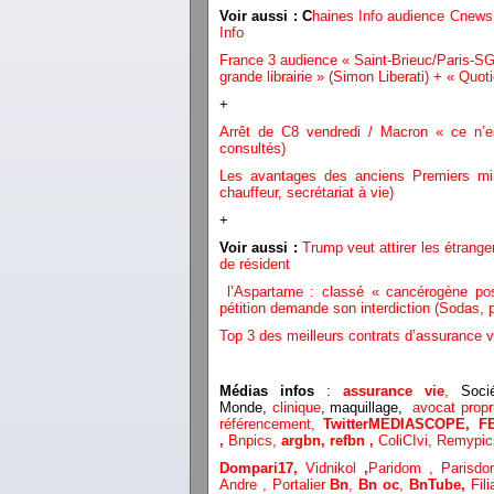
Voir aussi : C
haines Info audience Cnews
Info
France 3 audience « Saint-Brieuc/Paris-SG
grande librairie » (Simon Liberati) + « 
+
Arrêt de C8 vendredi / Macron « ce n’es
consultés)
Les avantages des anciens Premiers mini
chauffeur, secrétariat à vie)
+
Voir aussi :
Trump veut attirer les étrange
de résident
l’Aspartame : classé « cancérogène po
pétition demande son interdiction (Sodas, 
Top 3 des meilleurs contrats d’assurance v
Médias infos
:
assurance vie
,
Socié
Monde,
clinique
, maquillage,
avocat propri
référencement,
TwitterMEDIASCOPE,
F
,
Bnpics,
argbn,
refbn ,
ColiCIvi,
Remypi
Dompari17,
Vidnikol
,
Paridom ,
Parisd
Andre ,
Portalier
Bn
,
Bn oc
,
BnTube,
Fili