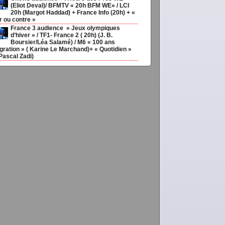
(Eliot Deval)/ BFMTV « 20h BFM WE» / LCI
20h (Margot Haddad) + France Info (20h) + «
r ou contre »
France 3 audience » Jeux olympiques
d’hiver » / TF1- France 2 ( 20h) (J. B.
Boursier/Léa Salamé) / M6 « 100 ans
couv92
gration » ( Karine Le Marchand)+ « Quotidien »
Pascal Zadi)
meilleurs
cimmo,
Meillavimmo,
TLMpointe,
argtassurvi,
jptouat,
Lkaddtube
CBLtube,
av
ris,
Meilavaccdtroutchois,
ELMEDIAS,
EL