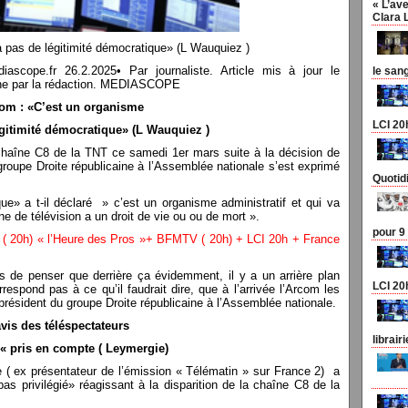
« L’ave
Clara 
a pas de légitimité démocratique» (L Wauquiez )
pe.fr 26.2.2025• Par journaliste. Article mis à jour le
le san
n une par la rédaction. MEDIASCOPE
om : «C’est un organisme
LCI 20
égitimité démocratique» (L Wauquiez )
chaîne C8 de la TNT ce samedi 1er mars suite à la décision de
roupe Droite républicaine à l’Assemblée nationale s’est exprimé
Quotid
ue» a t-il déclaré » c’est un organisme administratif et qui va
ne de télévision a un droit de vie ou ou de mort ».
pour 9
 ( 20h) « l’Heure des Pros »+ BFMTV ( 20h) + LCI 20h + France
de penser que derrière ça évidemment, il y a un arrière plan
LCI 20
respond pas à ce qu’il faudrait dire, que à l’arrivée l’Arcom les
résident du groupe Droite républicaine à l’Assemblée nationale.
avis des téléspectateurs
librair
 « pris en compte ( Leymergie)
 ( ex présentateur de l’émission « Télématin » sur France 2) a
pas privilégié» réagissant à la disparition de la chaîne C8 de la