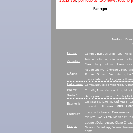
Socialiste
,
politique et fake news
,
touche 
Partager :
-
Médias
Entre
,
,
Cinéma
Culture
Bandes annonces
Films
,
,
Actu et politique
Interviews
polit
Actualités
,
,
Montpellier
Toulouse
Environnem
,
,
Audiences tv
Télévision
Program
,
,
,
Médias
Radios
Presse
Journalistes
Le P
,
,
France Inter
TV
La grande librair
,
Entreprises
Communiqués d’entreprises
Commu
,
,
Bourse
Cac 40
Marchés boursiers
Marché
,
,
,
Société
Bons plans
Femmes
Apple
Déb
,
,
,
Croissance
Emploi
Chômage
Co
Economie
,
,
,
Innovation
Banques
MES
SMIC
,
François Hollande
Gouvernement
Politiques
,
,
,
ministre
G20
FMI
Médias et Poli
,
Laurent Delahousse
Claire Chaza
People
,
Nicolas Canteloup
Valérie Trierwei
dame