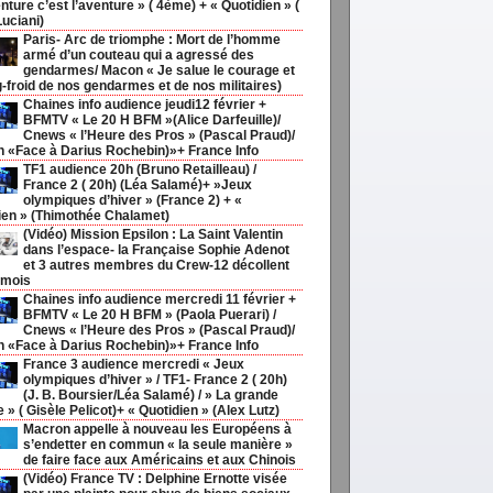
nture c’est l’aventure » ( 4ème) + « Quotidien » (
Luciani)
Paris- Arc de triomphe : Mort de l’homme
armé d’un couteau qui a agressé des
gendarmes/ Macon « Je salue le courage et
g-froid de nos gendarmes et de nos militaires)
Chaines info audience jeudi12 février +
BFMTV « Le 20 H BFM »(Alice Darfeuille)/
Cnews « l’Heure des Pros » (Pascal Praud)/
h «Face à Darius Rochebin)»+ France Info
TF1 audience 20h (Bruno Retailleau) /
France 2 ( 20h) (Léa Salamé)+ »Jeux
olympiques d’hiver » (France 2) + «
ien » (Thimothée Chalamet)
(Vidéo) Mission Epsilon : La Saint Valentin
dans l’espace- la Française Sophie Adenot
et 3 autres membres du Crew-12 décollent
 mois
Chaines info audience mercredi 11 février +
BFMTV « Le 20 H BFM » (Paola Puerari) /
Cnews « l’Heure des Pros » (Pascal Praud)/
h «Face à Darius Rochebin)»+ France Info
France 3 audience mercredi « Jeux
olympiques d’hiver » / TF1- France 2 ( 20h)
(J. B. Boursier/Léa Salamé) / » La grande
ie » ( Gisèle Pelicot)+ « Quotidien » (Alex Lutz)
Macron appelle à nouveau les Européens à
s’endetter en commun « la seule manière »
de faire face aux Américains et aux Chinois
(Vidéo) France TV : Delphine Ernotte visée