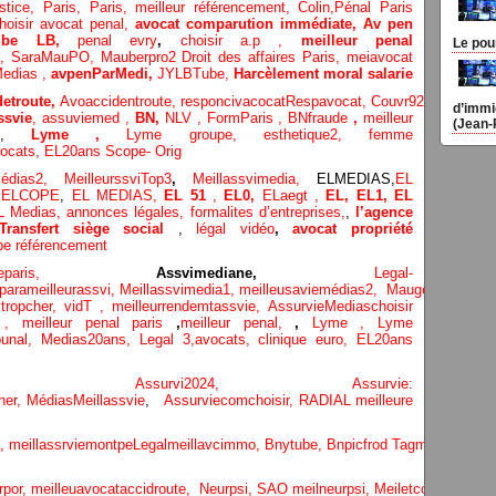
stice
,
Paris,
Paris,
meilleur référencement,
Colin
,
Pénal Paris
hoisir avocat penal,
avocat comparution immédiate,
Av pen
Tube LB,
penal evry
,
choisir a.p ,
meilleur penal
Le pou
o,
SaraMauPO,
Mauberpro2
Droit des affaires Paris,
meiavocat
edias ,
avpenParMedi,
JYLBTube,
Harcèlement moral salarie
etroute,
Avoaccidentroute,
responcivacocat
Respavocat,
Couvr92,
Meilleur
d’immi
ssvie
,
assuviemed ,
BN,
NLV ,
FormParis ,
BNfraude
,
meilleur
(Jean-
,
Lyme ,
Lyme groupe,
esthetique2,
femme
ocats,
EL20ans Scope- Orig
médias
2,
MeilleurssviTop3
,
Meillassvimedia,
ELMEDIAS,
EL
,
ELCOPE
,
EL MEDIAS,
EL 51
,
EL0,
ELaegt ,
EL,
EL1,
EL
L Medias,
annonces légales,
formalites d’entreprises,
,
l’agence
Transfert siège social
,
légal vidéo
,
avocat propriété
be référencement
eparis
,
Assvimediane,
Legal-
parameilleurassvi,
Meillassvimedia1,
meilleusaviemédias
2,
Maugepodecep,
tropcher,
vidT ,
meilleurrendemtassvie,
AssurvieMediaschoisir
e ,
meilleur penal paris
,
meilleur penal,
,
Lyme ,
Lyme
bunal,
Medias20ans,
Legal 3
,
avocats, clinique
euro,
EL20ans
ecompa ,
Assurvi2024,
Assurvie:
her,
Médias
Meillassvie
,
Assurviecomchoisir,
RADIAL meilleure
a,
meillassrviemontpe
Legalmeillavcimmo,
Bnytube,
Bnpicfrod
Tagmeilleuravo
rpor,
meilleuavocataccidroute,
Neurpsi,
SAO
meilneurpsi,
Meiletcomptablepa