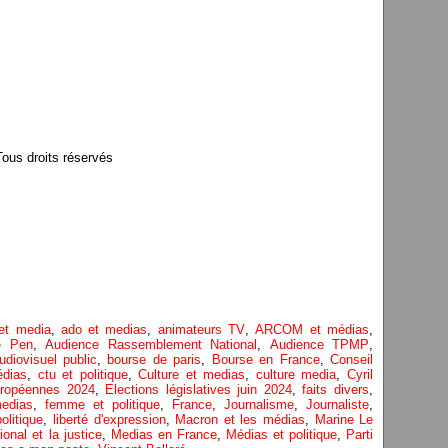
us droits réservés
et media
,
ado et medias
,
animateurs TV
,
ARCOM et médias
,
e Pen
,
Audience Rassemblement National
,
Audience TPMP
,
udiovisuel public
,
bourse de paris
,
Bourse en France
,
Conseil
édias
,
ctu et politique
,
Culture et medias
,
culture media
,
Cyril
uropéennes 2024
,
Elections législatives juin 2024
,
faits divers
,
edias
,
femme et politique
,
France
,
Journalisme
,
Journaliste
,
politique
,
liberté d'expression
,
Macron et les médias
,
Marine Le
nal et la justice
,
Medias en France
,
Médias et politique
,
Parti