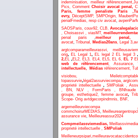
inde
minisation
,
meilleur référencement
,
Ju
Pics,
Comment
Choisir avocat penal,
C
Paris,
femme penaliste Paris
,
evry,
DéceptSMP,
SMP
Origin,
MaubertP
penalFmedias,
resp civ avocat
,
avpenParM
SAOSParis,
couv92,
CLB,
Avocalegalacid
,
Choisassvi ,
viasMT,
meilleurrendemta
penal paris
,
meilleur penal,
avocat
,
Tribunal,
Medias20ans
,
Legal 3
,
av
argtcomparameilleurassvi,
meilleusavie
orig
,
EL Legal 1
,
EL legal 2
EL legal 3
2,
EL
,
EL2,
EL3,
EL4,
EL5,
EL 6,
EL 7
E
web de référencement
,
Assurance
,
intellectuelle
,
Médias
référencement,
Tu
visiobou
,
Meiletcomptabl
topassurvie
,
légal2assurviecompa,
argtcom
proprieté intellectuelle
,
SMPoliak ,
Assv
,
BN,
NLV ,
FormParis ,
BNfraud
groupe,
esthetique2,
femme avocat
,
Tri
Scope- Orig
avtdgecorpindmnis,
BNF,
argemeilleurvi
commchoirurMEDIAS
,
Meilleureargentropc
assurance vie
,
Meilleureassur2024
Compmeilassviemedias,
Meillassvimedi
proprieté intellectuelle
,
SMPoliak
Meilleneurpsipari,
meilleuravocataccidentco