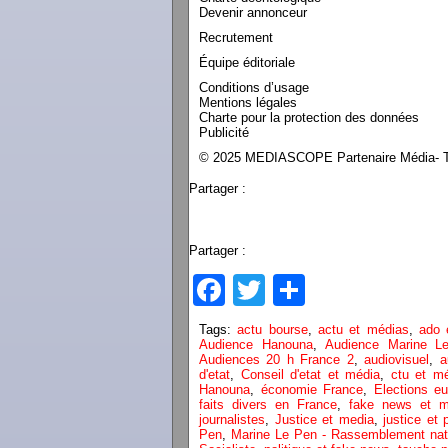
Devenir annonceur
Recrutement
Équipe éditoriale
Conditions d’usage
Mentions légales
Charte pour la protection des données
Publicité
© 2025 MEDIASCOPE Partenaire Média- To
Partager :
Partager :
Facebook
Twitter
Partager
Tags:
actu bourse
,
actu et médias
,
ado 
Audience Hanouna
,
Audience Marine L
Audiences 20 h France 2
,
audiovisuel
,
a
d'etat
,
Conseil d'etat et média
,
ctu et m
Hanouna
,
économie France
,
Elections e
faits divers en France
,
fake news et m
journalistes
,
Justice et media
,
justice et 
Pen
,
Marine Le Pen - Rassemblement natio