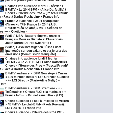
par une plainte pour abus de biens sociaux
Chaines info audience mardi 10 février +
BFMTV « Le 20 H BFM » (Alice Darfeuille) /
Cnews « l’Heure des Pros » (Pascal Praud)/
h «Face à Darius Rochebin)»+ France Info
France 2 audience « Jeux olympiques
d’hiver » / TF1- France 2 ( 20h) (J. B.
Boursier/Léa Salamé) / M6 » Scènes de
s »+ « Quotidien »
(Vidéo) NBA- Bagarre énorme entre le
Français Moussa Diabaté et l’Américain
Jalen Duren (Detroit /Charlotte )
(Vidéo) Cash Investigation : Élise Lucet
interrogée sur son salaire et sur le prix des
émissions (Commission d’enquête)
Chaines info audience lundi 9 février
+BFMTV « Le 20 H BFM » ( Alice Darfeuille) /
Cnews « l’Heure des Pros » (Pascal Praud)/
h «Face à Darius Rochebin)»+ France Info
BFMTV audience « BFM Non stop» / Cnews
« 180 minutes info » /« Les Grandes Gueules
» +« LCI Direct » (Marie-Aline Méliyi) +
 info
BFMTV audience « BFM Première » + «
Télématin » + Cnews / LCI « la matinale » +
France Info + » Brunet sans filtre » (LCI)
Cnews audience « Face à Philippe de Villiers
» / BFMTV« Le club BFM» (Paola Puerari) /
LCI « 24 H» + France Info
Cnews audience « l’Heure des Pros WE »