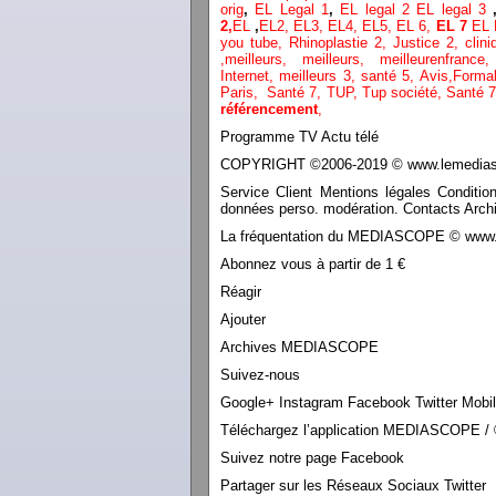
orig
,
EL Legal 1
,
EL legal 2
EL legal 3
2,
EL
,
EL2,
EL3,
EL4,
EL5,
EL 6,
EL 7
EL 
you tube
,
Rhinoplastie 2
,
Justice 2
,
clini
,
meilleurs
,
meilleurs
,
meilleurenfranc
Internet
,
meilleurs 3,
santé 5,
Avis
,
Formal
Paris,
Santé 7, TUP,
Tup société,
Santé 7
référencement
,
Programme TV Actu télé
COPYRIGHT ©2006-2019 © www.lemediasco
Service Client Mentions légales Conditio
données perso. modération. Contacts Archi
La fréquentation du MEDIASCOPE © www.le
Abonnez vous à partir de 1 €
Réagir
Ajouter
Archives MEDIASCOPE
Suivez-nous
Google+ Instagram Facebook Twitter Mobi
Téléchargez l’application MEDIASCOPE / 
Suivez notre page Facebook
Partager sur les Réseaux Sociaux Twitter