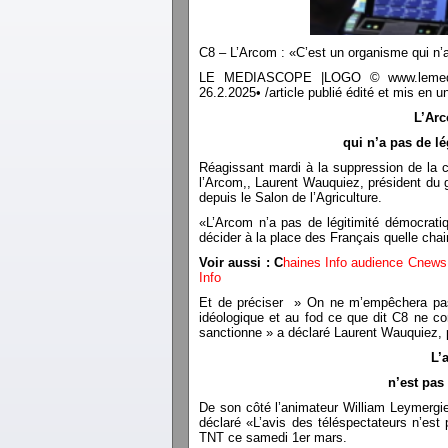
C8 – L’Arcom : «C’est un organisme qui n’
LE MEDIASCOPE |LOGO © www.lemediasco
26.2.2025• /article publié édité et mis e
L’Arc
qui n’a pas de l
Réagissant mardi à la suppression de la 
l’Arcom,, Laurent Wauquiez, président du g
depuis le Salon de l’Agriculture.
«L’Arcom n’a pas de légitimité démocratiq
décider à la place des Français quelle chai
Voir aussi : C
haines Info audience Cnews
Info
Et de préciser » On ne m’empêchera pas 
idéologique et au fod ce que dit C8 ne cor
sanctionne » a déclaré Laurent Wauquiez, p
L’
n’est pas
De son côté l’animateur William Leymergie
déclaré «L’avis des téléspectateurs n’est 
TNT ce samedi 1er mars.