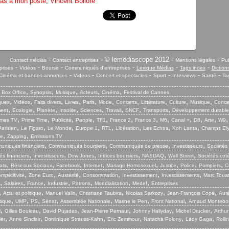
pas a mon poste
,
Vincent Bolloré
-
- © lemediascope 2012 -
-
Contact médias
Contact entreprises
Mentions légales
Pub
-
-
-
-
-
-
prises
Vidéos
Bourse
Communiqués d'entreprises
Lexique Médias
Tags index
Diction
-
-
-
-
-
-
Cinéma et bandes-annonces
Videos
Concert et spectacles
Sport
Interviews
Santé
Ta
,
,
,
,
,
,
Box Office
Synopsis
Musique
Acteurs
Cinéma
Festival de Cannes
,
,
,
,
,
,
,
,
,
,
iques
Vidéos
Faits divers
Livres
Paris
Mode
Concerts
Littérature
Culture
Musique
Conce
,
,
,
,
,
,
,
,
ent
Ecologie
Planète
Insolite
Sciences
Travail
SNCF
Transports
Développement durable
,
,
,
,
,
,
,
,
,
,
,
mes TV
Prime Time
Publicité
People
TF1
France 2
France 3
M6
Canal +
D8
Arte
W9
,
,
,
,
,
,
,
,
arisien
Le Figaro
Le Monde
Europe 1
RTL
Libération
Les Echos
Koh Lanta
Champs El
,
,
ie
Zapping
Emissions TV
,
,
,
,
niqués financiers
Communiqués boursiers
Communiqués de presse
Investisseurs
Sociétés
,
,
,
,
,
,
s financiers
Investisseurs
Dow Jones
Indices boursiers
NASDAQ
Wall Street
Sociétés cot
,
,
,
,
,
,
,
,
ats
Réseaux Sociaux
Facebook
Internet
Mariage Homosexuel
Justice
Police
Pompiers
C
,
,
,
,
,
,
mpétitivité
Zone Euro
Austérité
Consommation
Investissement
Investissements
Marc Touat
,
,
,
,
,
,
,
Salaires
France
Industrie
Patrons
Mondialisation
Medef
Entreprises
,
,
,
,
,
,
Actu et politique
Manuel Valls
Christiane Taubira
Nicolas Sarkozy
Jean-François Copé
Aurél
,
,
,
,
,
,
,
tique
UMP
PS
Sénat
Assemblée Nationale
Marine le Pen
Front National
Arnaud Montebo
,
,
,
,
,
,
l
Gilles Bouleau
David Pujadas
Jean-Pierre Pernaut
Johnny Hallyday
Michel Drucker
Arthur
,
,
,
,
,
,
ler
Anne Sinclair
Dominique Strauss-Kahn
Eric Zemmour
Natacha Polony
Lady Gaga
Rolli