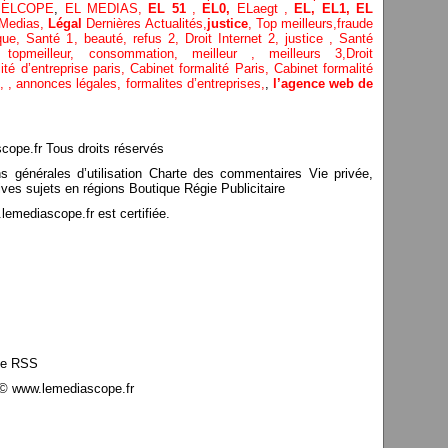
,
ELCOPE
,
EL MEDIAS,
EL 51
,
EL0,
ELaegt ,
EL,
EL1,
EL
Medias,
Légal
Dernières
Actualités,
justice
,
Top meilleurs
,
fraude
que
,
Santé 1
, beauté,
refus 2
,
Droit Internet 2
,
justice
, Santé
e,
topmeilleur,
consommation
, meilleur ,
meilleurs 3,
Droit
ité d’entreprise paris,
Cabinet formalité Paris,
Cabinet formalité
,
,
annonces légales,
formalites d’entreprises,
,
l’agence web de
pe.fr Tous droits réservés
ns générales d’utilisation Charte des commentaires Vie privée,
ves sujets en régions Boutique Régie Publicitaire
mediascope.fr est certifiée.
le RSS
© www.lemediascope.fr