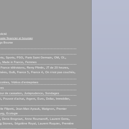
licité
naire financier et boursier
gs Bourse
,
,
,
,
,
,
rts
Sports
PSG
Paris Saint Germain
OM
OL
,
,
Made in France
Femmes
,
,
,
,
France télévisions
Remy Pfimlin
JT de 20 heures
,
,
,
,
,
ysées
Gulli
France 5
France 4
On n’est pas couchés
,
 cotées
Vidéos d’entreprises
ées
,
,
our de cassation
Jurisprudence
Sondages
,
,
,
,
,
,
i
Pouvoir d’achat
Argent
Euro
Dollar
Immobilier
,
,
,
ie Filipetti
Jean-Marc Ayrault
Matignon
Premier
,
urg
Ecologie
,
,
,
,
Denis Brogniart
Anne Roumanoff
Laurent Gerra
,
,
,
ng Stones
Ségolène Royal
Laurent Ruquier
Première