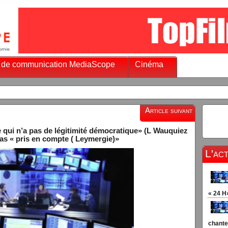
 de communication MediaScope
Cinéma
Article suivant
 qui n’a pas de légitimité démocratique» (L Wauquiez
 pas « pris en compte ( Leymergie)»
L'ac
« 24 H
chante