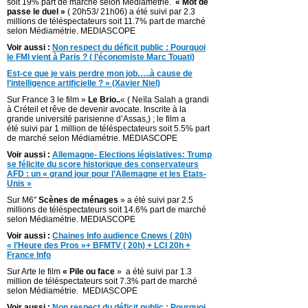
soit 19% part de marché selon Médiamétrie.
« Mot de
passe le duel »
( 20h53/ 21h06) a été suivi par 2.3
millions de téléspectateurs soit 11.7% part de marché
selon Médiamétrie. MEDIASCOPE
Voir aussi :
Non respect du déficit public : Pourquoi
le FMI vient à Paris ? ( l’économiste Marc Touati)
Est-ce que je vais perdre mon job…..à cause de
l’intelligence artificielle ? » (Xavier Niel)
Sur France 3 le film »
Le Brio..
« ( Neïla Salah a grandi
à Créteil et rêve de devenir avocate. Inscrite à la
grande université parisienne d’Assas,) ; le film a
été suivi par 1 million de téléspectateurs soit 5.5% part
de marché selon Médiamétrie. MEDIASCOPE
Voir aussi :
Allemagne- Elections législatives: Trump
se félicite du score historique des conservateurs
AFD : un « grand jour pour l’Allemagne et les Etats-
Unis »
Sur M6″
Scènes de ménages
» a été suivi par 2.5
millions de téléspectateurs soit 14.6% part de marché
selon Médiamétrie. MEDIASCOPE
Voir aussi :
Chaines Info audience Cnews ( 20h)
« l’Heure des Pros »+ BFMTV ( 20h) + LCI 20h +
France Info
Sur Arte le film
« Pile ou face
» a été suivi par 1.3
million de téléspectateurs soit 7.3% part de marché
selon Médiamétrie. MEDIASCOPE
Voir aussi :
Non respect du déficit public : Pourquoi