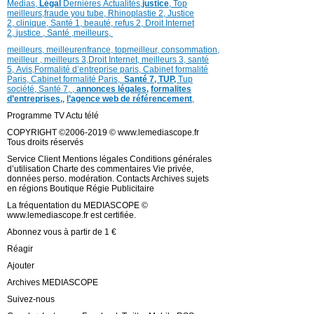
Medias,
Légal
Dernières
Actualités,
justice
,
Top
meilleurs
,
fraude you tube
,
Rhinoplastie 2
,
Justice
2
,
clinique
,
Santé 1
, beauté,
refus 2
,
Droit Internet
2
,
justice
, Santé ,
meilleurs
,
meilleurs
,
meilleurenfrance,
topmeilleur,
consommation
,
meilleur ,
meilleurs 3,
Droit Internet
,
meilleurs 3,
santé
5,
Avis
,
Formalité d’entreprise paris,
Cabinet formalité
Paris,
Cabinet formalité Paris,
Santé 7, TUP,
Tup
société,
Santé 7
,
,
annonces légales,
formalites
d’entreprises,
,
l’agence web de référencement
,
Programme TV Actu télé
COPYRIGHT ©2006-2019 © www.lemediascope.fr
Tous droits réservés
Service Client Mentions légales Conditions générales
d’utilisation Charte des commentaires Vie privée,
données perso. modération. Contacts Archives sujets
en régions Boutique Régie Publicitaire
La fréquentation du MEDIASCOPE ©
www.lemediascope.fr est certifiée.
Abonnez vous à partir de 1 €
Réagir
Ajouter
Archives MEDIASCOPE
Suivez-nous