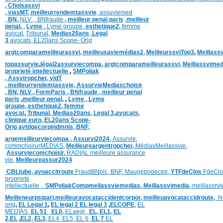
,
Choisassvi
,
viasMT,
meilleurrendemtassvie
,
assuviemed
,
BN,
NLV ,
,
BNfraude
,
meilleur penal paris
,
meilleur
penal,
,
Lyme ,
Lyme groupe,
esthetique2,
femme
avocat
,
Tribunal,
Medias20ans
,
Legal
3
,
avocats,
EL20ans Scope- Orig
argtcomparameilleurassvi,
meilleusaviemédias
2,
MeilleurssviTop3
,
Meillass
topassurvie
,
légal2assurviecompa,
argtcomparameilleurassvi,
Meillassvimed
proprieté intellectuelle
,
SMPoliak
,
Assvtropcher,
vidT
,
meilleurrendemtassvie,
AssurvieMediaschoisir
,
BN,
NLV ,
FormParis ,
BNfraude ,
meilleur penal
paris
,
meilleur penal,
,
Lyme ,
Lyme
groupe,
esthetique2,
femme
avocat
,
Tribunal,
Medias20ans,
Legal 3
,
avocats,
clinique
euro,
EL20ans Scope-
Orig
avtdgecorpindmnis,
BNF,
argemeilleurviecompa ,
Assurvi2024,
Assurvie:
commchoirurMEDIAS
,
Meilleureargentropcher,
Médias
Meillassvie
,
Assurviecomchoisir,
RADIAL meilleure assurance
vie
,
Meilleureassur2024
CBLtube,
avoaccitroute
FraudBNpic,
BNF,
Maugepodecep,
YTFdeClos
FdeClo
proprieté
intellectuelle
,
SMPoliak
Compmeilassviemedias,
Meillassvimedia,
meillassrv
Meilleneurpsipari,
meilleuravocataccidentcorpor,
meilleuavocataccidroute,
N
orig
,
EL Legal 1
,
EL legal 2
EL legal 3
,
ELCOPE
,
EL
MEDIAS,
EL 51
,
EL0,
ELaegt ,
EL,
EL1,
EL
2,
EL
,
EL2,
EL3,
EL4,
EL5,
EL 6,
EL 7
EL