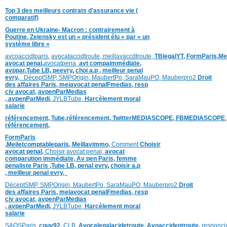
Top 3 des meilleurs contrats d’assurance vie (
comparatif)
Guerre en Ukraine- Macron : contrairement à
Poutine, Zelensky est un « président élu » par « un
système libre »
avcoaccidtparis
,
avocataccidtroute,
meillavaccdtroute,
TBlegalYT,
FormParis,
Me
avocat penal,
avocatpena,
avt compaimmédiate,
avppar
,
Tube LB,
peevry
,
choi a.p ,
meilleur penal
evry,
DéceptSMP,
SMP
Origin,
MaubertPo,
SaraMauPO,
Mauberpro2
Droit
des affaires Paris,
meiavocat penalFmedias,
resp
civ avocat
,
avpenParMedias
,
avpenParMedi,
JYLBTube,
Harcèlement moral
salarie
référencement,
Tube,référencement,
TwitterMEDIASCOPE,
FBMEDIASCOPE
référencement,
FormParis
,
Meiletcomptableparis
,
Meillavimmo,
Comment
Choisir
avocat penal,
Choisir avocat penal,
avocat
comparution immédiate,
Av pen Paris,
femme
penaliste Paris
,Tube LB,
penal evry
,
choisir a.p
,
meilleur penal evry,
DéceptSMP,
SMP
Origin,
MaubertPo,
SaraMauPO,
Mauberpro2
Droit
des affaires Paris,
meiavocat penalFmedias,
resp
civ avocat
,
avpenParMedias
,
avpenParMedi,
JYLBTube,
Harcèlement moral
salarie
SAOSParis,
couv92,
CLB,
Avocalegalacidetroute,
Avoaccidentroute,
responci