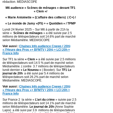
rédaction. MEDIASCOPE
M6 audience « Scènes de ménages » devant TF1
« Clem »/
« Marie Antoinette » (L’affaire des colliers) ( C+) /
« Le monde de Jamy »(F5) + « Quotidien » / TPMP
Lundi 24 février 2025 – Sur M6 à partir de 21h la
série «
Scènes de ménages
» a été suivie par 2.5
millions de téléspectateurs soit 14.6% part de marché
selon Médiamétrie. MEDIASCOPE
Voir aussi :
Chaines Info audience Cnews ( 20h)
« l’Heure des Pros »+ BFMTV ( 20h) + LCI 20h +
France Info
Sur TF1 la série
« Clem »
a été suivie par 2.5 millions
de téléspectateurs soit 14.5 % part de marché selon
Médiamétrie. ( contre 3.7 millions de téléspectateurs
lundi dernier
« Le Nounou »
( Booder). Sur
TF1 Le
journal de 20h
a été suivi par 5.4 millions de
téléspectateurs soit 26.2% part de marché selon
Médiamétrie. MEDIASCOPE.
Voir aussi :
Chaines Info audience Cnews ( 20h)
« l’Heure des Pros »+ BFMTV ( 20h) + LCI 20h +
France Info
Sur France 2 la série «
L’art du crime
» suivie par 2.5
millions de téléspectateurs soit 14.1% part de marché
selon Médiamétrie.
Le journal de 20h
(Anne Sophie
Lapix) a été suivi par 3.9 millions de téléspectateurs