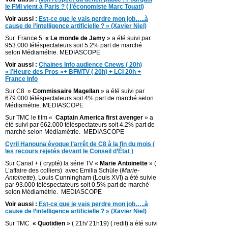
le FMI vient à Paris ? ( l’économiste Marc Touati)
Voir aussi :
Est-ce que je vais perdre mon job…..à
cause de l’intelligence artificielle ? » (Xavier Niel)
Sur France 5
« Le monde de Jamy
» a été suivi par
953.000 téléspectateurs soit 5.2% part de marché
selon Médiamétrie. MEDIASCOPE
Voir aussi :
Chaines Info audience Cnews ( 20h)
« l’Heure des Pros »+ BFMTV ( 20h) + LCI 20h +
France Info
Sur C8 »
Commissaire Magellan
» a été suivi par
679.000 téléspectateurs soit 4% part de marché selon
Médiamétrie. MEDIASCOPE
Sur TMC le film «
Captain America first avenger
» a
été suivi par 662.000 téléspectateurs soit 4.2% part de
marché selon Médiamétrie. MEDIASCOPE
Cyril Hanouna évoque l’arrêt de C8 à la fin du mois (
les recours rejetés devant le Conseil d’État )
Sur Canal + ( crypté) la série TV «
Marie Antoinette
» (
L’affaire des colliers) avec Emilia Schüle (
Marie-
Antoinette
), Louis Cunningham (Louis XVI) a été suivie
par 93.000 téléspectateurs soit 0.5% part de marché
selon Médiamétrie. MEDIASCOPE
Voir aussi :
Est-ce que je vais perdre mon job…..à
cause de l’intelligence artificielle ? » (Xavier Niel)
Sur TMC
« Quotidien
» ( 21h/ 21h19) ( redif) a été suivi