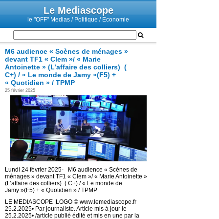
Le Mediascope
le "OFF" Medias / Politique / Economie
M6 audience « Scènes de ménages »
devant TF1 « Clem »/ « Marie
Antoinette » (L’affaire des colliers) (
C+) / « Le monde de Jamy »(F5) +
« Quotidien » / TPMP
25 février 2025
Lundi 24 février 2025- M6 audience « Scènes de
ménages » devant TF1 « Clem »/ « Marie Antoinette »
(L’affaire des colliers) ( C+) / « Le monde de
Jamy »(F5) + « Quotidien » / TPMP
LE MEDIASCOPE |LOGO © www.lemediascope.fr
25.2.2025• Par journaliste. Article mis à jour le
25.2.2025• /article publié édité et mis en une par la