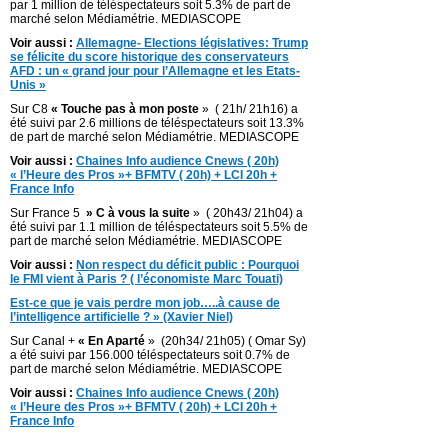
par 1 million de téléspectateurs soit 5.3% de part de
marché selon Médiamétrie. MEDIASCOPE
Voir aussi :
Allemagne- Elections législatives: Trump
se félicite du score historique des conservateurs
AFD : un « grand jour pour l’Allemagne et les Etats-
Unis »
Sur C8
« Touche pas à mon poste
» ( 21h/ 21h16) a
été suivi par 2.6 millions de téléspectateurs soit 13.3%
de part de marché selon Médiamétrie. MEDIASCOPE
Voir aussi :
Chaines Info audience Cnews ( 20h)
« l’Heure des Pros »+ BFMTV ( 20h) + LCI 20h +
France Info
Sur France 5
» C à vous la suite
» ( 20h43/ 21h04) a
été suivi par 1.1 million de téléspectateurs soit 5.5% de
part de marché selon Médiamétrie. MEDIASCOPE
Voir aussi :
Non respect du déficit public : Pourquoi
le FMI vient à Paris ? ( l’économiste Marc Touati)
Est-ce que je vais perdre mon job…..à cause de
l’intelligence artificielle ? » (Xavier Niel)
Sur Canal +
« En Aparté
» (20h34/ 21h05) ( Omar Sy)
a été suivi par 156.000 téléspectateurs soit 0.7% de
part de marché selon Médiamétrie. MEDIASCOPE
Voir aussi :
Chaines Info audience Cnews ( 20h)
« l’Heure des Pros »+ BFMTV ( 20h) + LCI 20h +
France Info