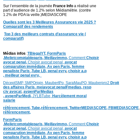
Sur l’ensemble de la journée
France Info
a réalisé une
part d’audience de 1.2% selon Médiamétrie. (contre
1.2% de PDA la veille.)MEDIASCOPE
Quelles sont les 3 Meilleures Assurances vie 2025 ?
Comparatif des rendements
Top 3 des meilleurs contrats d’assurance vie (
comparatif)
Médias infos
:
TBlegalYT,
FormParis
,
Meiletcomptableparis
,
Meillavimmo,
Comment
Choisir
avocat penal,
Choisir avocat penal,
avocat
comparution immédiate,
Av pen Paris,
femme
penaliste Paris
,Tube LB,
penal evry
,
choisir a.p
,
meilleur penal evry,
DéceptSMP,
SMP
Origin,
MaubertPo,
SaraMauPO,
Mauberpro2
Droit
des affaires Paris,
meiavocat penalFmedias,
resp
civ avocat
,
avpenParMedias
,
avpenParMedi,
JYLBTube,
Harcèlement moral
salarie
référencement,
Tube,référencement,
TwitterMEDIASCOPE,
FBMEDIASCOPE
référencement,
FormParis
,
Meiletcomptableparis
,
Meillavimmo,
Comment
Choisir
avocat penal,
Choisir avocat penal,
avocat
comparution immédiate,
Av pen Paris,
femme
penaliste Paris
,Tube LB,
penal evry
,
choisir a.p