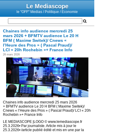
Le Mediascope
le "OFF" Medias / Politique / Economie
Chaines info audience mercredi 25
mars 2026 + BFMTV audience Le 20 H
BFM ( Maxime Switek)/ Cnews «
l’Heure des Pros » ( Pascal Praud)/
LCI « 20h Rochebin »+ France Info
26 mars 2026
Chaines info audience mercredi 25 mars 2026
+ BFMTV audience Le 20 H BFM ( Maxime Switek)/
Cnews « l’Heure des Pros » ( Pascal Praud)/ LCI « 20h
Rochebin »+ France Info
LE MEDIASCOPE |LOGO © www.lemediascope.fr
25.3.2026• Par journaliste. Article mis à jour le
25.3.2026• /article publié édité et mis en une par la