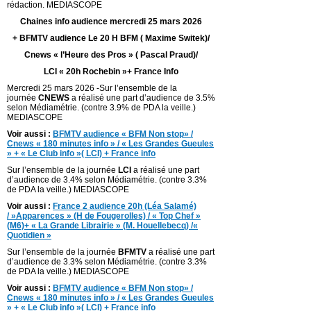
rédaction. MEDIASCOPE
Chaines info audience mercredi 25 mars 2026
+ BFMTV audience Le 20 H BFM ( Maxime Switek)/
Cnews « l’Heure des Pros » ( Pascal Praud)/
LCI « 20h Rochebin »+ France Info
Mercredi 25 mars 2026 -Sur l’ensemble de la
journée
CNEWS
a réalisé une part d’audience de 3.5%
selon Médiamétrie. (contre 3.9% de PDA la veille.)
MEDIASCOPE
Voir aussi :
BFMTV audience « BFM Non stop» /
Cnews « 180 minutes info » / « Les Grandes Gueules
» + « Le Club info »( LCI) + France info
Sur l’ensemble de la journée
LCI
a réalisé une part
d’audience de 3.4% selon Médiamétrie. (contre 3.3%
de PDA la veille.) MEDIASCOPE
Voir aussi :
France 2 audience 20h (Léa Salamé)
/ »Apparences » (H de Fougerolles) / « Top Chef »
(M6)+ « La Grande Librairie » (M. Houellebecq) /«
Quotidien »
Sur l’ensemble de la journée
BFMTV
a réalisé une part
d’audience de 3.3% selon Médiamétrie. (contre 3.3%
de PDA la veille.) MEDIASCOPE
Voir aussi :
BFMTV audience « BFM Non stop» /
Cnews « 180 minutes info » / « Les Grandes Gueules
» + « Le Club info »( LCI) + France info