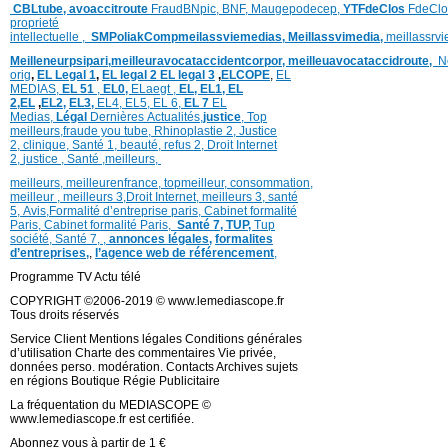
CBLtube,
avoaccitroute
FraudBNpic,
BNF,
Maugepodecep,
YTFdeClos
FdeClo
proprieté
intellectuelle
,
SMPoliak
Compmeilassviemedias,
Meillassvimedia,
meillassrv
Meilleneurpsipari,
meilleuravocataccidentcorpor,
meilleuavocataccidroute,
N
orig
,
EL Legal 1
,
EL legal 2
EL legal 3
,
ELCOPE
,
EL
MEDIAS,
EL 51
,
EL0,
ELaegt ,
EL,
EL1,
EL
2,
EL
,
EL2,
EL3,
EL4,
EL5,
EL 6,
EL 7
EL
Medias,
Légal
Dernières
Actualités,
justice
,
Top
meilleurs
,
fraude you tube
,
Rhinoplastie 2
,
Justice
2
,
clinique
,
Santé 1
, beauté,
refus 2
,
Droit Internet
2
,
justice
, Santé ,
meilleurs
,
meilleurs
,
meilleurenfrance,
topmeilleur,
consommation
,
meilleur ,
meilleurs 3,
Droit Internet
,
meilleurs 3,
santé
5,
Avis
,
Formalité d’entreprise paris,
Cabinet formalité
Paris,
Cabinet formalité Paris,
Santé 7, TUP,
Tup
société,
Santé 7
,
,
annonces légales,
formalites
d’entreprises,
,
l’agence web de référencement
,
Programme TV Actu télé
COPYRIGHT ©2006-2019 © www.lemediascope.fr
Tous droits réservés
Service Client Mentions légales Conditions générales
d’utilisation Charte des commentaires Vie privée,
données perso. modération. Contacts Archives sujets
en régions Boutique Régie Publicitaire
La fréquentation du MEDIASCOPE ©
www.lemediascope.fr est certifiée.
Abonnez vous à partir de 1 €