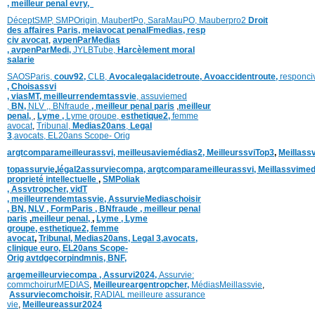
,
meilleur penal evry,
DéceptSMP,
SMP
Origin,
MaubertPo,
SaraMauPO,
Mauberpro2
Droit
des affaires Paris,
meiavocat penalFmedias,
resp
civ avocat
,
avpenParMedias
,
avpenParMedi,
JYLBTube,
Harcèlement moral
salarie
SAOSParis,
couv92,
CLB,
Avocalegalacidetroute,
Avoaccidentroute,
responci
,
Choisassvi
,
viasMT,
meilleurrendemtassvie
,
assuviemed
,
BN,
NLV ,
,
BNfraude
,
meilleur penal paris
,
meilleur
penal,
,
Lyme ,
Lyme groupe,
esthetique2,
femme
avocat
,
Tribunal,
Medias20ans
,
Legal
3
,
avocats,
EL20ans Scope- Orig
argtcomparameilleurassvi,
meilleusaviemédias
2,
MeilleurssviTop3
,
Meillass
topassurvie
,
légal2assurviecompa,
argtcomparameilleurassvi,
Meillassvimed
proprieté intellectuelle
,
SMPoliak
,
Assvtropcher,
vidT
,
meilleurrendemtassvie,
AssurvieMediaschoisir
,
BN,
NLV ,
FormParis ,
BNfraude ,
meilleur penal
paris
,
meilleur penal,
,
Lyme ,
Lyme
groupe,
esthetique2,
femme
avocat
,
Tribunal,
Medias20ans,
Legal 3
,
avocats,
clinique
euro,
EL20ans Scope-
Orig
avtdgecorpindmnis,
BNF,
argemeilleurviecompa ,
Assurvi2024,
Assurvie:
commchoirurMEDIAS
,
Meilleureargentropcher,
Médias
Meillassvie
,
Assurviecomchoisir,
RADIAL meilleure assurance
vie
,
Meilleureassur2024