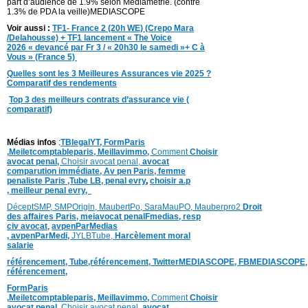
part d’audience de 1.9% selon Médiamétrie. (contre
1.3% de PDA la veille)MEDIASCOPE
Voir aussi :
TF1- France 2 (20h WE) (Crepo Mara
/Delahousse) + TF1 lancement « The Voice
2026 « devancé par Fr 3 / « 20h30 le samedi »+ C à
Vous » (France 5)
Quelles sont les 3 Meilleures Assurances vie 2025 ?
Comparatif des rendements
Top 3 des meilleurs contrats d’assurance vie (
comparatif)
Médias infos
:
TBlegalYT,
FormParis
,
Meiletcomptableparis
,
Meillavimmo,
Comment
Choisir
avocat penal,
Choisir avocat penal,
avocat
comparution immédiate,
Av pen Paris,
femme
penaliste Paris
,Tube LB,
penal evry
,
choisir a.p
,
meilleur penal evry,
DéceptSMP,
SMP
Origin,
MaubertPo,
SaraMauPO,
Mauberpro2
Droit
des affaires Paris,
meiavocat penalFmedias,
resp
civ avocat
,
avpenParMedias
,
avpenParMedi,
JYLBTube,
Harcèlement moral
salarie
référencement,
Tube,référencement,
TwitterMEDIASCOPE,
FBMEDIASCOPE
référencement,
FormParis
,
Meiletcomptableparis
,
Meillavimmo,
Comment
Choisir
avocat penal,
Choisir avocat penal,
avocat