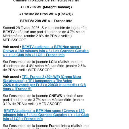
Chaines info audience samedi 28 février
+ LCI 20h WE (Margot Haddad) /
« L’heure de Pros WE » (Cnews) /
BFMTV« 20h WE » + France Info
Samedi 28 février 2026- Sur l’ensemble de la journée
BFMTV
a réalisé une part d’audience de 4.7% selon
Médiamétrie. (contre 2.8% de PDA la veille.)
MEDIASCOPE
Voir aussi :
BFMTV audience « BFM Non stop» /
Cnews « 180 minutes info » / « Les Grandes Gueules
» + « Le Club info »( LCI) + France info
Sur l’ensemble de la journée
LCI
a réalisé une part
d’audience de 4.4% selon Médiamétrie. (contre 2.6%
de PDA la veille)MEDIASCOPE
Voir aussi :
TF1- France 2 (20h WE) (Crepo Mara
/Delahousse) + TF1 lancement « The Voice
2026 « devancé par Fr 3 / « 20h30 le samedi »+ C à
Vous » (France 5)
Sur l’ensemble de la journée
CNEWS
a réalisé une
part d’audience de 3.7% selon Médiamétrie. (contre
3.1% de PDA la veille) MEDIASCOPE
BFMTV audience « BFM Non stop» / Cnews « 180
minutes info » / « Les Grandes Gueules » + « Le Club
info »( LCI) + France info
Sur l’ensemble de la journée
France Info
a réalisé une