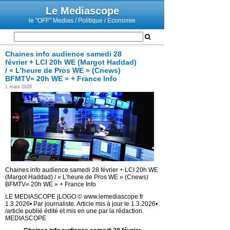
Le Mediascope
le "OFF" Medias / Politique / Economie
Chaines info audience samedi 28
février + LCI 20h WE (Margot Haddad)
/ « L’heure de Pros WE » (Cnews)
BFMTV« 20h WE » + France Info
1 mars 2026
Chaines info audience samedi 28 février + LCI 20h WE
(Margot Haddad) / « L’heure de Pros WE » (Cnews)
BFMTV« 20h WE » + France Info
LE MEDIASCOPE |LOGO © www.lemediascope.fr
1.3.2026• Par journaliste. Article mis à jour le 1.3.2026•
/article publié édité et mis en une par la rédaction.
MEDIASCOPE