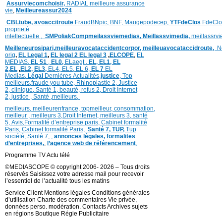
Assurviecomchoisir,
RADIAL meilleure assurance
vie
,
Meilleureassur2024
CBLtube,
avoaccitroute
FraudBNpic,
BNF,
Maugepodecep,
YTFdeClos
FdeClo
proprieté
intellectuelle
,
SMPoliak
Compmeilassviemedias,
Meillassvimedia,
meillassrv
Meilleneurpsipari,
meilleuravocataccidentcorpor,
meilleuavocataccidroute,
N
orig
,
EL Legal 1
,
EL legal 2
EL legal 3
,
ELCOPE
,
EL
MEDIAS,
EL 51
,
EL0,
ELaegt ,
EL,
EL1,
EL
2,
EL
,
EL2,
EL3,
EL4,
EL5,
EL 6,
EL 7
EL
Medias,
Légal
Dernières
Actualités,
justice
,
Top
meilleurs
,
fraude you tube
,
Rhinoplastie 2
,
Justice
2
,
clinique
,
Santé 1
, beauté,
refus 2
,
Droit Internet
2
,
justice
, Santé ,
meilleurs
,
meilleurs
,
meilleurenfrance,
topmeilleur,
consommation
,
meilleur ,
meilleurs 3,
Droit Internet
,
meilleurs 3,
santé
5,
Avis
,
Formalité d’entreprise paris,
Cabinet formalité
Paris,
Cabinet formalité Paris,
Santé 7, TUP,
Tup
société,
Santé 7
,
,
annonces légales,
formalites
d’entreprises,
,
l’agence web de référencement
,
Programme TV Actu télé
©MEDIASCOPE © copyright 2006- 2026 – Tous droits
réservés Saisissez votre adresse mail pour recevoir
l’essentiel de l’actualité tous les matins
Service Client Mentions légales Conditions générales
d’utilisation Charte des commentaires Vie privée,
données perso. modération. Contacts Archives sujets
en régions Boutique Régie Publicitaire