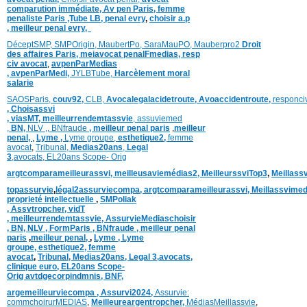
comparution immédiate,
Av pen Paris,
femme
penaliste Paris
,Tube LB,
penal evry
,
choisir a.p
,
meilleur penal evry,
DéceptSMP,
SMP
Origin,
MaubertPo,
SaraMauPO,
Mauberpro2
Droit
des affaires Paris,
meiavocat penalFmedias,
resp
civ avocat
,
avpenParMedias
,
avpenParMedi,
JYLBTube,
Harcèlement moral
salarie
SAOSParis,
couv92,
CLB,
Avocalegalacidetroute,
Avoaccidentroute,
responci
,
Choisassvi
,
viasMT,
meilleurrendemtassvie
,
assuviemed
,
BN,
NLV ,
,
BNfraude
,
meilleur penal paris
,
meilleur
penal,
,
Lyme ,
Lyme groupe,
esthetique2,
femme
avocat
,
Tribunal,
Medias20ans
,
Legal
3
,
avocats,
EL20ans Scope- Orig
argtcomparameilleurassvi,
meilleusaviemédias
2,
MeilleurssviTop3
,
Meillass
topassurvie
,
légal2assurviecompa,
argtcomparameilleurassvi,
Meillassvimed
proprieté intellectuelle
,
SMPoliak
,
Assvtropcher,
vidT
,
meilleurrendemtassvie,
AssurvieMediaschoisir
,
BN,
NLV ,
FormParis ,
BNfraude ,
meilleur penal
paris
,
meilleur penal,
,
Lyme ,
Lyme
groupe,
esthetique2,
femme
avocat
,
Tribunal,
Medias20ans,
Legal 3
,
avocats,
clinique
euro,
EL20ans Scope-
Orig
avtdgecorpindmnis,
BNF,
argemeilleurviecompa ,
Assurvi2024,
Assurvie:
commchoirurMEDIAS
,
Meilleureargentropcher,
Médias
Meillassvie
,