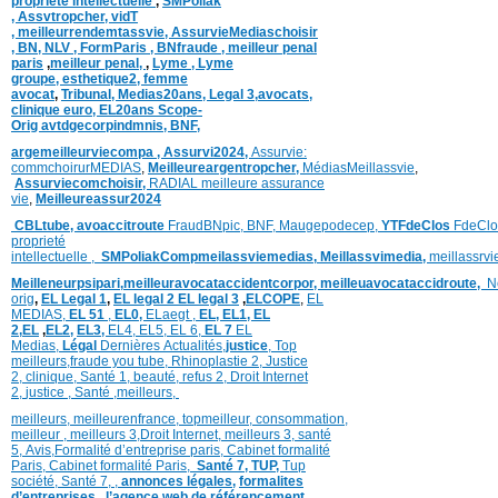
proprieté intellectuelle
,
SMPoliak
,
Assvtropcher,
vidT
,
meilleurrendemtassvie,
AssurvieMediaschoisir
,
BN,
NLV ,
FormParis ,
BNfraude ,
meilleur penal
paris
,
meilleur penal,
,
Lyme ,
Lyme
groupe,
esthetique2,
femme
avocat
,
Tribunal,
Medias20ans,
Legal 3
,
avocats,
clinique
euro,
EL20ans Scope-
Orig
avtdgecorpindmnis,
BNF,
argemeilleurviecompa ,
Assurvi2024,
Assurvie:
commchoirurMEDIAS
,
Meilleureargentropcher,
Médias
Meillassvie
,
Assurviecomchoisir,
RADIAL meilleure assurance
vie
,
Meilleureassur2024
CBLtube,
avoaccitroute
FraudBNpic,
BNF,
Maugepodecep,
YTFdeClos
FdeClo
proprieté
intellectuelle
,
SMPoliak
Compmeilassviemedias,
Meillassvimedia,
meillassrv
Meilleneurpsipari,
meilleuravocataccidentcorpor,
meilleuavocataccidroute,
N
orig
,
EL Legal 1
,
EL legal 2
EL legal 3
,
ELCOPE
,
EL
MEDIAS,
EL 51
,
EL0,
ELaegt ,
EL,
EL1,
EL
2,
EL
,
EL2,
EL3,
EL4,
EL5,
EL 6,
EL 7
EL
Medias,
Légal
Dernières
Actualités,
justice
,
Top
meilleurs
,
fraude you tube
,
Rhinoplastie 2
,
Justice
2
,
clinique
,
Santé 1
, beauté,
refus 2
,
Droit Internet
2
,
justice
, Santé ,
meilleurs
,
meilleurs
,
meilleurenfrance,
topmeilleur,
consommation
,
meilleur ,
meilleurs 3,
Droit Internet
,
meilleurs 3,
santé
5,
Avis
,
Formalité d’entreprise paris,
Cabinet formalité
Paris,
Cabinet formalité Paris,
Santé 7, TUP,
Tup
société,
Santé 7
,
,
annonces légales,
formalites
d’entreprises,
,
l’agence web de référencement
,