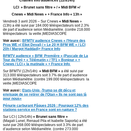
Chaines Info audiences (12h/14h)
LCI » Brunet sans filtre » / » Midi BFM »/
Cnews « Midi News » + France Info « 13h »
Vendredi 3 avril 2026 – Sur Cnews
« Midi News
»
(13h) a été suivi par 184.000 téléspectateurs soit 2.3%
de part d’audience selon Médiamétrie. (contre 218.000
téléspectateurs la veille.)MEDIASCOPE
Voir aussi :
BFMTV audience Cnews « l’Heure des
Pros WE »( Eliot Deval) / « Le 20 H BFM WE » / LCI
20h ( Margot Haddad)+ France Info
BFMTV audience « BFM Première » (Pascale de La
Tour du Pin) + « Télématin » / TF1 « Bonjour » +
Cnews / LCI « la matinale » + France Info
Sur BFMTV (12h/14h)
» Midi BFM »
a été suivi par
313.000 téléspectateurs soit 3.7% de part d’audience
selon Médiamétrie. (contre 199.000 téléspectateurs la
veille.)MEDIASCOPE
Voir aussi :
Etats-Unis -Trump se dit déçu et
envisage de se retirer de l’Otan « Ils ne sont pas là
pour nous»
Pénurie carburant Pâques 2026 : Pourquoi 12% des
stations-service en France sont en rupture ?
Sur LCI ( 12h/14h)
« Brunet sans filtre »
(Magali Lunel, Renaud Pila et Isabelle Saporta) a été
suivi par 268.000 téléspectateurs soit 3.3% de part
d’audience selon Médiamétrie. (contre 273.000