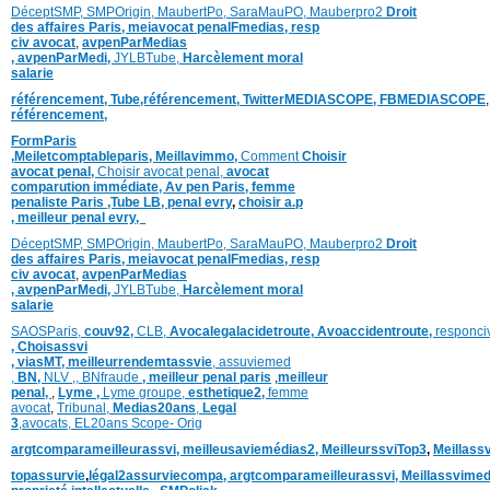
DéceptSMP,
SMP
Origin,
MaubertPo,
SaraMauPO,
Mauberpro2
Droit
des affaires Paris,
meiavocat penalFmedias,
resp
civ avocat
,
avpenParMedias
,
avpenParMedi,
JYLBTube,
Harcèlement moral
salarie
référencement,
Tube,référencement,
TwitterMEDIASCOPE,
FBMEDIASCOPE
référencement,
FormParis
,
Meiletcomptableparis
,
Meillavimmo,
Comment
Choisir
avocat penal,
Choisir avocat penal,
avocat
comparution immédiate,
Av pen Paris,
femme
penaliste Paris
,Tube LB,
penal evry
,
choisir a.p
,
meilleur penal evry,
DéceptSMP,
SMP
Origin,
MaubertPo,
SaraMauPO,
Mauberpro2
Droit
des affaires Paris,
meiavocat penalFmedias,
resp
civ avocat
,
avpenParMedias
,
avpenParMedi,
JYLBTube,
Harcèlement moral
salarie
SAOSParis,
couv92,
CLB,
Avocalegalacidetroute,
Avoaccidentroute,
responci
,
Choisassvi
,
viasMT,
meilleurrendemtassvie
,
assuviemed
,
BN,
NLV ,
,
BNfraude
,
meilleur penal paris
,
meilleur
penal,
,
Lyme ,
Lyme groupe,
esthetique2,
femme
avocat
,
Tribunal,
Medias20ans
,
Legal
3
,
avocats,
EL20ans Scope- Orig
argtcomparameilleurassvi,
meilleusaviemédias
2,
MeilleurssviTop3
,
Meillass
topassurvie
,
légal2assurviecompa,
argtcomparameilleurassvi,
Meillassvimed