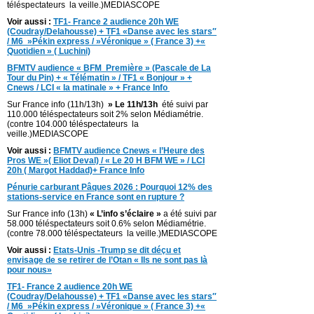
téléspectateurs la veille.)MEDIASCOPE
Voir aussi :
TF1- France 2 audience 20h WE
(Coudray/Delahousse) + TF1 «Danse avec les stars″
/
M6 »Pékin express / »Véronique » ( France 3) +«
Quotidien » ( Luchini)
BFMTV audience « BFM Première » (Pascale de La
Tour du Pin) + « Télématin » / TF1 « Bonjour » +
Cnews / LCI « la matinale » + France Info
Sur France info (11h/13h)
» Le 11h/13h
été suivi par
110.000 téléspectateurs soit 2% selon Médiamétrie.
(contre 104.000 téléspectateurs la
veille.)MEDIASCOPE
Voir aussi :
BFMTV audience Cnews « l’Heure des
Pros WE »( Eliot Deval) / « Le 20 H BFM WE » / LCI
20h ( Margot Haddad)+ France Info
Pénurie carburant Pâques 2026 : Pourquoi 12% des
stations-service en France sont en rupture ?
Sur France info (13h)
« L’info s’éclaire »
a été suivi par
58.000 téléspectateurs soit 0.6% selon Médiamétrie.
(contre 78.000 téléspectateurs la veille.)MEDIASCOPE
Voir aussi :
Etats-Unis -Trump se dit déçu et
envisage de se retirer de l’Otan « Ils ne sont pas là
pour nous»
TF1- France 2 audience 20h WE
(Coudray/Delahousse) + TF1 «Danse avec les stars″
/
M6 »Pékin express / »Véronique » ( France 3) +«