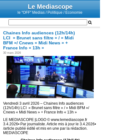
Le Mediascope
le "OFF" Medias / Politique / Economie
Chaines Info audiences (12h/14h)
LCI » Brunet sans filtre » / » Midi
BFM »/ Cnews « Midi News » +
France Info « 13h »
30 mars 2026
Vendredi 3 avril 2026 – Chaines Info audiences
(12h/14h) LCI » Brunet sans filtre » / » Midi BFM »/
Cnews « Midi News » + France Info « 13h »
LE MEDIASCOPE |LOGO © www.lemediascope.fr
3.4.2026• Par journaliste. Article mis à jour le 3.4.2026•
/article publié édité et mis en une par la rédaction.
MEDIASCOPE