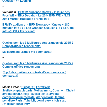
Quotidien » ( Luchini)
+
Voir aussi :
BFMTV audience Cnews « l’Heure des
Pros WE »( Eliot Deval) / « Le 20 H BFM WE » / LCI
20h ( Margot Haddad)+ France Info
BFMTV audience « BFM Non stop» / Cnews « 180
minutes info » / « Les Grandes Gueules » + « Le Club
info »( LCI) + France info
+
Quelles sont les 3 Meilleures Assurances vie 2025 ?
Comparatif des rendements
Meilleure assurance-vie : comparatif
+
Quelles sont les 3 Meilleures Assurances vie 2025 ?
Comparatif des rendements
Top 3 des meilleurs contrats d’assurance vie (
comparatif)
Médias infos
:
TBlegalYT,
FormParis
,
Meiletcomptableparis
,
Meillavimmo,
Comment
Choisir
avocat penal,
Choisir avocat penal,
avocat
comparution immédiate,
Av pen Paris,
femme
penaliste Paris
,Tube LB,
penal evry
,
choisir a.p
,
meilleur penal evry,