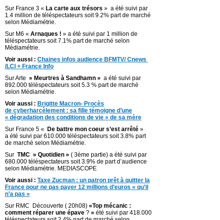
Sur France 3 «
La carte aux trésors
» a été suivi par
1.4 million de téléspectateurs soit 9.2% part de marché
selon Médiamétrie.
Sur M6 «
Arnaques !
» a été suivi par 1 million de
téléspectateurs soit 7.1% part de marché selon
Médiamétrie.
Voir aussi :
Chaines infos audience BFMTV/ Cnews
/LCI + France Info
Sur Arte
» Meurtres à Sandhamn »
a été suivi par
892.000 téléspectateurs soit 5.3 % part de marché
selon Médiamétrie.
Voir aussi :
Brigitte Macron- Procès
de cyberharcèlement : sa fille témoigne d’une
« dégradation des conditions de vie » de sa mère
Sur France 5 «
De battre mon coeur s’est arrêté
»
a été suivi par 610.000 téléspectateurs soit 3.8% part
de marché selon Médiamétrie.
Sur
TMC » Quotidien »
( 3ème partie) a été suivi par
680.000 téléspectateurs soit 3.9% de part d’audience
selon Médiamétrie. MEDIASCOPE
Voir aussi :
Taxe Zucman : un patron prêt à quitter la
France pour ne pas payer 12 millions d’euros « qu’il
n’a pas »
Sur RMC Découverte ( 20h08)
«Top mécanic :
comment réparer une épave
?
»
été suivi par 418.000
téléspectateurs soit 2.4% part de marché selon