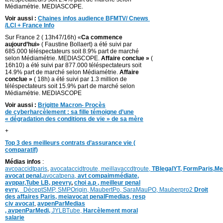
Médiamétrie. MEDIASCOPE.
Voir aussi :
Chaines infos audience BFMTV/ Cnews
/LCI + France Info
Sur France 2 ( 13h47/16h) «
Ca commence
aujourd’hui»
( Faustine Bollaert) a été suivi par
685.000 téléspectateurs soit 8.9% part de marché
selon Médiamétrie. MEDIASCOPE.
Affaire conclue »
(
16h10) a été suivi par 877.000 téléspectateurs soit
14.9% part de marché selon Médiamétrie.
Affaire
conclue »
( 18h) a été suivi par 1.3 million de
téléspectateurs soit 15.9% part de marché selon
Médiamétrie. MEDIASCOPE
Voir aussi :
Brigitte Macron- Procès
de cyberharcèlement : sa fille témoigne d’une
« dégradation des conditions de vie » de sa mère
+
Top 3 des meilleurs contrats d’assurance vie (
comparatif)
Médias infos
:
avcoaccidtparis
,
avocataccidtroute,
meillavaccdtroute,
TBlegalYT,
FormParis,
Me
avocat penal,
avocatpena,
avt compaimmédiate,
avppar
,
Tube LB,
peevry
,
choi a.p ,
meilleur penal
evry,
DéceptSMP,
SMP
Origin,
MaubertPo,
SaraMauPO,
Mauberpro2
Droit
des affaires Paris,
meiavocat penalFmedias,
resp
civ avocat
,
avpenParMedias
,
avpenParMedi,
JYLBTube,
Harcèlement moral
salarie