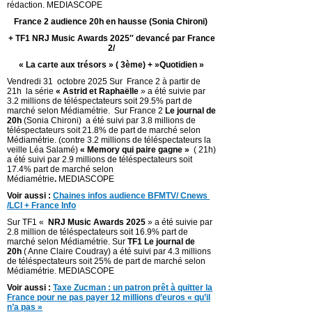
rédaction. MEDIASCOPE
France 2 audience 20h en hausse (Sonia Chironi)
+ TF1 NRJ Music Awards 2025″ devancé par France
2/
« La carte aux trésors » ( 3ème) + »Quotidien »
Vendredi 31 octobre 2025 Sur France 2 à partir de
21h la série
« Astrid et Raphaëlle
» a été suivie par
3.2 millions de téléspectateurs soit 29.5% part de
marché selon Médiamétrie. Sur France 2
Le journal de
20h
(Sonia Chironi) a été suivi par 3.8 millions de
téléspectateurs soit 21.8% de part de marché selon
Médiamétrie. (contre 3.2 millions de téléspectateurs la
veille Léa Salamé)
« Memory qui paire gagne »
( 21h)
a été suivi par 2.9 millions de téléspectateurs soit
17.4% part de marché selon
Médiamétrie
.
MEDIASCOPE
Voir aussi :
Chaines infos audience BFMTV/ Cnews
/LCI + France Info
Sur TF1 «
NRJ Music Awards 2025
» a été suivie par
2.8 million de téléspectateurs soit 16.9% part de
marché selon Médiamétrie. Sur
TF1 Le journal de
20h
( Anne Claire Coudray) a été suivi par 4.3 millions
de téléspectateurs soit 25% de part de marché selon
Médiamétrie. MEDIASCOPE
Voir aussi :
Taxe Zucman : un patron prêt à quitter la
France pour ne pas payer 12 millions d’euros « qu’il
n’a pas »