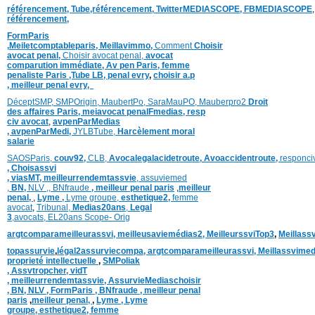
référencement,
Tube,référencement,
TwitterMEDIASCOPE,
FBMEDIASCOPE
référencement,
FormParis
,
Meiletcomptableparis
,
Meillavimmo,
Comment
Choisir
avocat penal,
Choisir avocat penal,
avocat
comparution immédiate,
Av pen Paris,
femme
penaliste Paris
,Tube LB,
penal evry
,
choisir a.p
,
meilleur penal evry,
DéceptSMP,
SMP
Origin,
MaubertPo,
SaraMauPO,
Mauberpro2
Droit
des affaires Paris,
meiavocat penalFmedias,
resp
civ avocat
,
avpenParMedias
,
avpenParMedi,
JYLBTube,
Harcèlement moral
salarie
SAOSParis,
couv92,
CLB,
Avocalegalacidetroute,
Avoaccidentroute,
responci
,
Choisassvi
,
viasMT,
meilleurrendemtassvie
,
assuviemed
,
BN,
NLV ,
,
BNfraude
,
meilleur penal paris
,
meilleur
penal,
,
Lyme ,
Lyme groupe,
esthetique2,
femme
avocat
,
Tribunal,
Medias20ans
,
Legal
3
,
avocats,
EL20ans Scope- Orig
argtcomparameilleurassvi,
meilleusaviemédias
2,
MeilleurssviTop3
,
Meillass
topassurvie
,
légal2assurviecompa,
argtcomparameilleurassvi,
Meillassvimed
proprieté intellectuelle
,
SMPoliak
,
Assvtropcher,
vidT
,
meilleurrendemtassvie,
AssurvieMediaschoisir
,
BN,
NLV ,
FormParis ,
BNfraude ,
meilleur penal
paris
,
meilleur penal,
,
Lyme ,
Lyme
groupe,
esthetique2,
femme