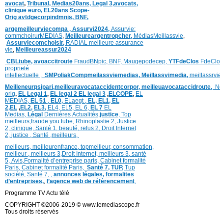
avocat
,
Tribunal,
Medias20ans,
Legal 3
,
avocats,
clinique
euro,
EL20ans Scope-
Orig
avtdgecorpindmnis,
BNF,
argemeilleurviecompa ,
Assurvi2024,
Assurvie:
commchoirurMEDIAS
,
Meilleureargentropcher,
Médias
Meillassvie
,
Assurviecomchoisir,
RADIAL meilleure assurance
vie
,
Meilleureassur2024
CBLtube,
avoaccitroute
FraudBNpic,
BNF,
Maugepodecep,
YTFdeClos
FdeClo
proprieté
intellectuelle
,
SMPoliak
Compmeilassviemedias,
Meillassvimedia,
meillassrv
Meilleneurpsipari,
meilleuravocataccidentcorpor,
meilleuavocataccidroute,
N
orig
,
EL Legal 1
,
EL legal 2
EL legal 3
,
ELCOPE
,
EL
MEDIAS,
EL 51
,
EL0,
ELaegt ,
EL,
EL1,
EL
2,
EL
,
EL2,
EL3,
EL4,
EL5,
EL 6,
EL 7
EL
Medias,
Légal
Dernières
Actualités,
justice
,
Top
meilleurs
,
fraude you tube
,
Rhinoplastie 2
,
Justice
2
,
clinique
,
Santé 1
, beauté,
refus 2
,
Droit Internet
2
,
justice
, Santé ,
meilleurs
,
meilleurs
,
meilleurenfrance,
topmeilleur,
consommation
,
meilleur ,
meilleurs 3,
Droit Internet
,
meilleurs 3,
santé
5,
Avis
,
Formalité d’entreprise paris,
Cabinet formalité
Paris,
Cabinet formalité Paris,
Santé 7, TUP,
Tup
société,
Santé 7
,
,
annonces légales,
formalites
d’entreprises,
,
l’agence web de référencement
,
Programme TV Actu télé
COPYRIGHT ©2006-2019 © www.lemediascope.fr
Tous droits réservés