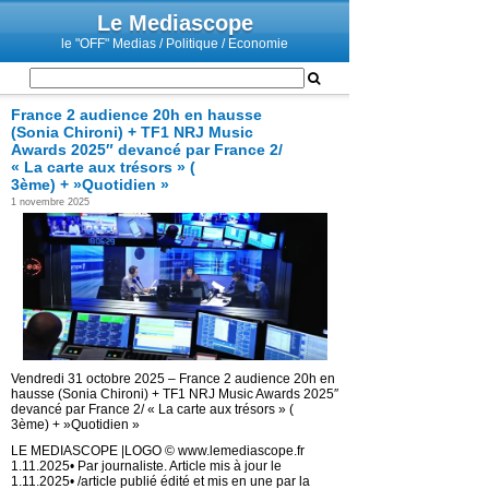
Le Mediascope
le "OFF" Medias / Politique / Economie
France 2 audience 20h en hausse
(Sonia Chironi) + TF1 NRJ Music
Awards 2025″ devancé par France 2/
« La carte aux trésors » (
3ème) + »Quotidien »
1 novembre 2025
Vendredi 31 octobre 2025 – France 2 audience 20h en
hausse (Sonia Chironi) + TF1 NRJ Music Awards 2025″
devancé par France 2/ « La carte aux trésors » (
3ème) + »Quotidien »
LE MEDIASCOPE |LOGO © www.lemediascope.fr
1.11.2025• Par journaliste. Article mis à jour le
1.11.2025• /article publié édité et mis en une par la