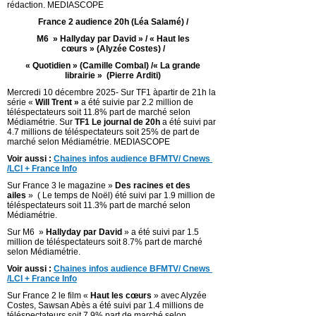
rédaction. MEDIASCOPE
France 2 audience 20h (Léa Salamé) /
M6 » Hallyday par David » / « Haut les
cœurs » (Alyzée Costes) /
« Quotidien » (Camille Combal) /« La grande
librairie » (Pierre Arditi)
Mercredi 10 décembre 2025- Sur TF1 àpartir de 21h la
série «
Will Trent »
a été suivie par 2.2 million de
téléspectateurs soit 11.8% part de marché selon
Médiamétrie. Sur
TF1 Le journal de 20h
a été suivi par
4.7 millions de téléspectateurs soit 25% de part de
marché selon Médiamétrie. MEDIASCOPE
Voir aussi :
Chaines infos audience BFMTV/ Cnews
/LCI + France Info
Sur France 3 le magazine »
Des racines et des
ailes
» ( Le temps de Noël) été suivi par 1.9 million de
téléspectateurs soit 11.3% part de marché selon
Médiamétrie.
Sur M6 »
Hallyday par David
» a été suivi par 1.5
million de téléspectateurs soit 8.7% part de marché
selon Médiamétrie.
Voir aussi :
Chaines infos audience BFMTV/ Cnews
/LCI + France Info
Sur France 2 le film «
Haut les cœurs
» avec Alyzée
Costes, Sawsan Abès a été suivi par 1.4 millions de
téléspectateurs soit 7.9% part de marché selon