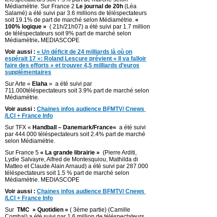
Médiamétrie. Sur France 2
Le journal de 20h
(Léa
Salamé) a été suivi par 3.6 millions de téléspectateurs
soit 19.1% de part de marché selon Médiamétrie.
«
100% logique »
( 21h/21h07) a été suivi par 1.7 million
de téléspectateurs soit 9% part de marché selon
Médiamétrie
.
MEDIASCOPE
Voir aussi :
« Un déficit de 24 milliards là où on
espérait 17 »: Roland Lescure prévient « Il va falloir
faire des efforts » et trouver 4,5 milliards d’euros
supplémentaires
Sur Arte «
Elaha
» a été suivi par
711.000téléspectateurs soit 3.9% part de marché selon
Médiamétrie.
Voir aussi :
Chaines infos audience BFMTV/ Cnews
/LCI + France Info
Sur TFX «
Handball – Danemark/France
«
a été suivi
par 444.000 téléspectateurs soit 2.4% part de marché
selon Médiamétrie.
Sur France 5
« La grande librairie »
(Pierre Arditi,
Lydie Salvayre, Alfred de Montesquiou, Mathilda di
Matteo et Claude Alain Arnaud) a été suivi par 287.000
téléspectateurs soit 1.5 % part de marché selon
Médiamétrie. MEDIASCOPE
Voir aussi :
Chaines infos audience BFMTV/ Cnews
/LCI + France Info
Sur
TMC » Quotidien »
( 3ème partie) (Camille
Combal) a été suivi par 1.6 million de téléspectateurs