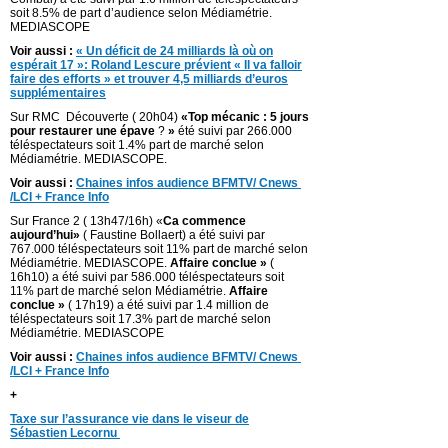
soit 8.5% de part d’audience selon Médiamétrie.
MEDIASCOPE
Voir aussi :
« Un déficit de 24 milliards là où on
espérait 17 »: Roland Lescure prévient « Il va falloir
faire des efforts » et trouver 4,5 milliards d’euros
supplémentaires
Sur RMC Découverte ( 20h04)
«Top mécanic : 5 jours
pour restaurer une épave
?
»
été suivi par 266.000
téléspectateurs soit 1.4% part de marché selon
Médiamétrie. MEDIASCOPE.
Voir aussi :
Chaines infos audience BFMTV/ Cnews
/LCI + France Info
Sur France 2 ( 13h47/16h) «
Ca commence
aujourd’hui»
( Faustine Bollaert) a été suivi par
767.000 téléspectateurs soit 11% part de marché selon
Médiamétrie. MEDIASCOPE.
Affaire conclue »
(
16h10) a été suivi par 586.000 téléspectateurs soit
11% part de marché selon Médiamétrie.
Affaire
conclue »
( 17h19) a été suivi par 1.4 million de
téléspectateurs soit 17.3% part de marché selon
Médiamétrie. MEDIASCOPE
Voir aussi :
Chaines infos audience BFMTV/ Cnews
/LCI + France Info
+
Taxe sur l’assurance vie dans le viseur de
Sébastien Lecornu