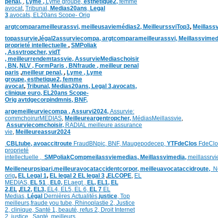
penal,
,
Lyme ,
Lyme groupe,
esthetique2,
femme
avocat
,
Tribunal,
Medias20ans
,
Legal
3
,
avocats,
EL20ans Scope- Orig
argtcomparameilleurassvi,
meilleusaviemédias
2,
MeilleurssviTop3
,
Meillass
topassurvie
,
légal2assurviecompa,
argtcomparameilleurassvi,
Meillassvimed
proprieté intellectuelle
,
SMPoliak
,
Assvtropcher,
vidT
,
meilleurrendemtassvie,
AssurvieMediaschoisir
,
BN,
NLV ,
FormParis ,
BNfraude ,
meilleur penal
paris
,
meilleur penal,
,
Lyme ,
Lyme
groupe,
esthetique2,
femme
avocat
,
Tribunal,
Medias20ans,
Legal 3
,
avocats,
clinique
euro,
EL20ans Scope-
Orig
avtdgecorpindmnis,
BNF,
argemeilleurviecompa ,
Assurvi2024,
Assurvie:
commchoirurMEDIAS
,
Meilleureargentropcher,
Médias
Meillassvie
,
Assurviecomchoisir,
RADIAL meilleure assurance
vie
,
Meilleureassur2024
CBLtube,
avoaccitroute
FraudBNpic,
BNF,
Maugepodecep,
YTFdeClos
FdeClo
proprieté
intellectuelle
,
SMPoliak
Compmeilassviemedias,
Meillassvimedia,
meillassrv
Meilleneurpsipari,
meilleuravocataccidentcorpor,
meilleuavocataccidroute,
N
orig
,
EL Legal 1
,
EL legal 2
EL legal 3
,
ELCOPE
,
EL
MEDIAS,
EL 51
,
EL0,
ELaegt ,
EL,
EL1,
EL
2,
EL
,
EL2,
EL3,
EL4,
EL5,
EL 6,
EL 7
EL
Medias,
Légal
Dernières
Actualités,
justice
,
Top
meilleurs
,
fraude you tube
,
Rhinoplastie 2
,
Justice
2
,
clinique
,
Santé 1
, beauté,
refus 2
,
Droit Internet
2
,
justice
, Santé ,
meilleurs
,