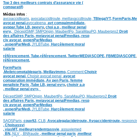
Top 3 des meilleurs contrats d’assurance vie (
comparatif)
Médias infos
:
avcoaccidtparis
,
avocataccidtroute,
meillavaccdtroute,
TBlegalYT,
FormParis,
Me
avocat penal,
avocatpena,
avt compaimmédiate,
avppar
,
Tube LB,
peevry
,
choi a.p ,
meilleur penal
evry,
DéceptSMP,
SMP
Origin,
MaubertPo,
SaraMauPO,
Mauberpro2
Droit
des affaires Paris,
meiavocat penalFmedias,
resp
civ avocat
,
avpenParMedias
,
avpenParMedi,
JYLBTube,
Harcèlement moral
salarie
référencement,
Tube,référencement,
TwitterMEDIASCOPE,
FBMEDIASCOPE
référencement,
FormParis
,
Meiletcomptableparis
,
Meillavimmo,
Comment
Choisir
avocat penal,
Choisir avocat penal,
avocat
comparution immédiate,
Av pen Paris,
femme
penaliste Paris
,Tube LB,
penal evry
,
choisir a.p
,
meilleur penal evry,
DéceptSMP,
SMP
Origin,
MaubertPo,
SaraMauPO,
Mauberpro2
Droit
des affaires Paris,
meiavocat penalFmedias,
resp
civ avocat
,
avpenParMedias
,
avpenParMedi,
JYLBTube,
Harcèlement moral
salarie
SAOSParis,
couv92,
CLB,
Avocalegalacidetroute,
Avoaccidentroute,
responci
,
Choisassvi
,
viasMT,
meilleurrendemtassvie
,
assuviemed
,
BN,
NLV ,
,
BNfraude
,
meilleur penal paris
,
meilleur