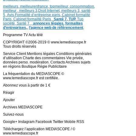
meilleurs
,
meilleurenfrance,
topmeilleur,
consommation
,
meilleur ,
meilleurs 3,
Droit Internet
,
meilleurs 3,
santé
5,
Avis
,
Formalité d’entreprise paris,
Cabinet formalité
Paris,
Cabinet formalité Paris,
Santé 7, TUP,
Tup
société,
Santé 7
,
,
annonces légales,
formalites
d’entreprises,
,
l’agence web de référencement
,
Programme TV Actu télé
COPYRIGHT ©2006-2019 © www.lemediascope.fr
Tous droits réservés
Service Client Mentions légales Conditions générales
d’utilisation Charte des commentaires Vie privée,
données perso. modération. Contacts Archives sujets
en régions Boutique Régie Publicitaire
La fréquentation du MEDIASCOPE ©
www.lemediascope.fr est certifiée.
Abonnez vous à partir de 1 €
Réagir
Ajouter
Archives MEDIASCOPE
Suivez-nous
Google+ Instagram Facebook Twitter Mobile RSS
Téléchargez l’application MEDIASCOPE / ©
www.lemediascope.fr