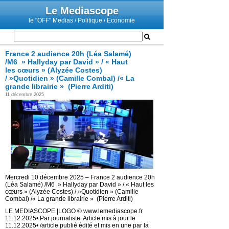
Le Mediascope
le "OFF" Medias / Politique / Economie
France 2 audience 20h (Léa Salamé)
/M6 » Hallyday par David » / « Haut
les cœurs » (Alyzée Costes)
/ »Quotidien » (Camille Combal) /« La
grande librairie » (Pierre Arditi)
11 décembre 2025
Mercredi 10 décembre 2025 – France 2 audience 20h
(Léa Salamé) /M6 » Hallyday par David » / « Haut les
cœurs » (Alyzée Costes) / »Quotidien » (Camille
Combal) /« La grande librairie » (Pierre Arditi)
LE MEDIASCOPE |LOGO © www.lemediascope.fr
11.12.2025• Par journaliste. Article mis à jour le
11.12.2025• /article publié édité et mis en une par la