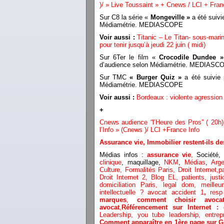
)/ » Live Toussaint » + Cnews / LCI + Fran
Sur C8 la série «
Mongeville »
a été suivi
Médiamétrie. MEDIASCOPE
Voir aussi :
Titanic – Le Titan- sous-marin
pour tenir jusqu’à jeudi 22 juin ( midi)
Sur 6Ter le film «
Crocodile Dundee »
d’audience selon Médiamétrie. MEDIASC
Sur TMC
« Burger Quiz »
a été suivie 
Médiamétrie. MEDIASCOPE
Voir aussi :
Bordeaux : violente agression 
+
Cnews audience “l’Heure des Pros” ( 20h
l’Info » (Cnews )/ LCI +France Info
Assurance vie, Immobilier restent-ils 
Médias infos :
assurance vie
,
Société,
d
clinique
, maquillage,
NKM
,
Médias
,
Arge
Culture,
Formalités Paris,
Droit Internet,
p
Droit Internet 2
,
Blog EL
, patients,
just
domiciliation Paris,
legal dom,
meilleu
intellectuelle ?
avocat accident 1
,
resp
marques
,
comment choisir avoca
avocat
,
Référencement sur Internet 
Leadership,
you tube leadership,
entrep
Comment apparaître en 1ère page sur G