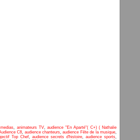
 medias
,
animateurs TV
,
audience "En Aparté"( C+) ( Nathalie
Audience C8
,
audience chanteurs
,
audience Fête de la musique
,
jectif Top Chef
,
audience secrets d'histoire
,
audience sports
,