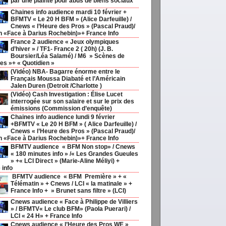
par une plainte pour abus de biens sociaux
Chaines info audience mardi 10 février +
BFMTV « Le 20 H BFM » (Alice Darfeuille) /
Cnews « l’Heure des Pros » (Pascal Praud)/
h «Face à Darius Rochebin)»+ France Info
France 2 audience « Jeux olympiques
d’hiver » / TF1- France 2 ( 20h) (J. B.
Boursier/Léa Salamé) / M6 » Scènes de
s »+ « Quotidien »
(Vidéo) NBA- Bagarre énorme entre le
Français Moussa Diabaté et l’Américain
Jalen Duren (Detroit /Charlotte )
(Vidéo) Cash Investigation : Élise Lucet
interrogée sur son salaire et sur le prix des
émissions (Commission d’enquête)
Chaines info audience lundi 9 février
+BFMTV « Le 20 H BFM » ( Alice Darfeuille) /
Cnews « l’Heure des Pros » (Pascal Praud)/
h «Face à Darius Rochebin)»+ France Info
BFMTV audience « BFM Non stop» / Cnews
« 180 minutes info » /« Les Grandes Gueules
» +« LCI Direct » (Marie-Aline Méliyi) +
 info
BFMTV audience « BFM Première » + «
Télématin » + Cnews / LCI « la matinale » +
France Info + » Brunet sans filtre » (LCI)
Cnews audience « Face à Philippe de Villiers
» / BFMTV« Le club BFM» (Paola Puerari) /
LCI « 24 H» + France Info
Cnews audience « l’Heure des Pros WE »