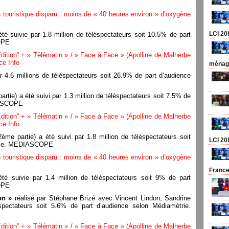
 touristique disparu : moins de « 40 heures environ » d’oxygène
LCI 20
té suivie par 1.8 million de téléspectateurs soit 10.5% de part
OPE
tion” + » Télématin » / » Face à Face » (Apolline de Malherbe
ce Info
ménage
r 4.6 millions de téléspectateurs soit 26.9% de part d’audience
rtie) a été suivi par 1.3 million de téléspectateurs soit 7.5% de
IASCOPE
tion” + » Télématin » / » Face à Face » (Apolline de Malherbe
ce Info
ème partie) a été suivi par 1.8 million de téléspectateurs soit
LCI 20
trie. MEDIASCOPE
 touristique disparu : moins de « 40 heures environ » d’oxygène
France
té suivie par 1.4 million de téléspectateurs soit 9% de part
OPE
on »
réalisé par Stéphane Brizé avec Vincent Lindon, Sandrine
spectateurs soit 5.6% de part d’audience selon Médiamétrie.
tion” + » Télématin » / » Face à Face » (Apolline de Malherbe