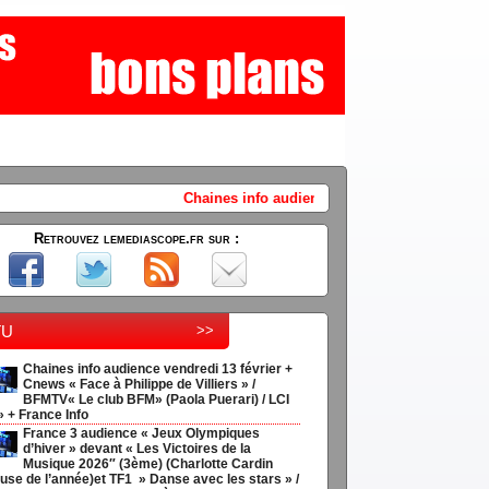
ines info audience vendredi 13 février + Cnews « Face à Philippe de Vill
Retrouvez lemediascope.fr sur :
tu
>>
Chaines info audience vendredi 13 février +
Cnews « Face à Philippe de Villiers » /
BFMTV« Le club BFM» (Paola Puerari) / LCI
» + France Info
France 3 audience « Jeux Olympiques
d’hiver » devant « Les Victoires de la
Musique 2026″ (3ème) (Charlotte Cardin
use de l’année)et TF1 » Danse avec les stars » /