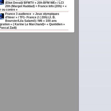
(Eliot Deval)/ BFMTV « 20h BFM WE» / LCI
20h (Margot Haddad) + France Info (20h) + «
r ou contre »
France 3 audience » Jeux olympiques
d’hiver » / TF1- France 2 ( 20h) (J. B.
Boursier/Léa Salamé) / M6 « 100 ans
gration » ( Karine Le Marchand)+ « Quotidien »
Pascal Zadi)