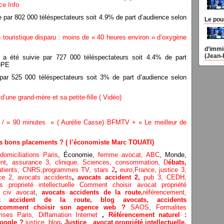
ce Info
e par 802 000 téléspectateurs soit 4.9% de part d’audience selon
Le pou
 touristique disparu : moins de « 40 heures environ » d’oxygène
d’immi
(Jean-
a été suivie par 727 000 téléspectateurs soit 4.4% de part
OPE
par 525 000 téléspectateurs soit 3% de part d’audience selon
d’une grand-mère et sa petite-fille
( Vidéo)
) / « 90 minutes » ( Aurélie Casse) BFMTV + » Le meilleur de
des bons placements ? ( l’économiste Marc TOUATI)
omiciliations Paris
, Économie,
femme avocat,
ABC
, Monde,
nt
,
assurance 3,
clinique
, Sciences,
consommation
,
D
ébats
,
atients
, CNRS,programmes TV,
stars 2
,
euro,
France
,
justice 3
,
ice 2
,
avocats accidents
,
avocats accident 2,
pub 3,
CEDH
,
rs proprieté intellectuelle
Comment choisir avocat propriété
 civ avocat
,
avocats accidents de la route,
référencement,
t accident de la route
,
blog
avocats
,
accidents
: comment choisir son agence web ?
SAOS
,
Formalites
rises Paris
,
Diffamation Internet
,
Référencement naturel :
oogle ?
justice
,
blog
,
Justice
,
avocat propriété intellectuelle,