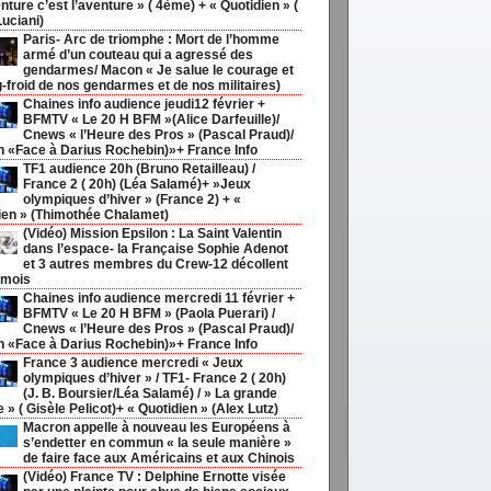
nture c’est l’aventure » ( 4ème) + « Quotidien » (
Luciani)
Paris- Arc de triomphe : Mort de l’homme
armé d’un couteau qui a agressé des
gendarmes/ Macon « Je salue le courage et
g-froid de nos gendarmes et de nos militaires)
Chaines info audience jeudi12 février +
BFMTV « Le 20 H BFM »(Alice Darfeuille)/
Cnews « l’Heure des Pros » (Pascal Praud)/
h «Face à Darius Rochebin)»+ France Info
TF1 audience 20h (Bruno Retailleau) /
France 2 ( 20h) (Léa Salamé)+ »Jeux
olympiques d’hiver » (France 2) + «
ien » (Thimothée Chalamet)
(Vidéo) Mission Epsilon : La Saint Valentin
dans l’espace- la Française Sophie Adenot
et 3 autres membres du Crew-12 décollent
 mois
Chaines info audience mercredi 11 février +
BFMTV « Le 20 H BFM » (Paola Puerari) /
Cnews « l’Heure des Pros » (Pascal Praud)/
h «Face à Darius Rochebin)»+ France Info
France 3 audience mercredi « Jeux
olympiques d’hiver » / TF1- France 2 ( 20h)
(J. B. Boursier/Léa Salamé) / » La grande
ie » ( Gisèle Pelicot)+ « Quotidien » (Alex Lutz)
Macron appelle à nouveau les Européens à
s’endetter en commun « la seule manière »
de faire face aux Américains et aux Chinois
(Vidéo) France TV : Delphine Ernotte visée