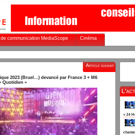
 de communication MediaScope
Cinéma
Cha
Article suivant
sique 2023 (Bruel…) devancé par France 3 + M6
» Quotidien »
L'ac
« 24 H
chante