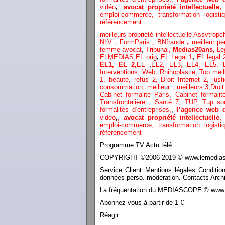
vidéo
,
,
avocat propriété intellectuelle
emploi-commerce,
transformation
logist
référencement
meilleurs proprieté intellectuelle
Assvtropc
NLV ,
FormParis ,
BNfraude
,
meilleur pe
femme avocat
,
Tribunal,
Medias20ans
,
Le
ELMEDIAS,
EL orig
,
EL Legal 1
,
EL legal
EL1,
EL 2,
EL
,
EL2,
EL3,
EL4,
EL5,
Interventions, Web,
Rhinoplastie
,
Top meil
1
, beauté,
refus 2
,
Droit Internet 2
,
just
consommation
, meilleur ,
meilleurs 3,
Droit
Cabinet formalité Paris,
Cabinet formali
Transfrontalière ,
Santé 7, TUP,
Tup so
formalites d’entreprises,
,
l’agence web 
vidéo
,
,
avocat propriété intellectuelle
emploi-commerce,
transformation
logist
référencement
Programme TV Actu télé
COPYRIGHT ©2006-2019 © www.lemediasco
Service Client Mentions légales Conditio
données perso. modération. Contacts Archi
La fréquentation du MEDIASCOPE © www.le
Abonnez vous à partir de 1 €
Réagir