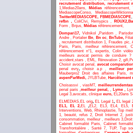
recrutement distribution,
recrutement 
1,
Medias20ans,
Médias
référencement,
MediascopeConso,
MediascopeWiktionn
TwitterMEDIASCOPE,
FBMEDIASCOPE
refbn ,
ColiCIvi,
Remypics ,
ROUX2,
Ba
Form ,
Bnjus,
Médias
référencement,
Dompari17,
Vidnikol
,
Paridom ,
Parisd
Andre ,
Portalier
Bn
,
Bn oc
,
BnTube,
Filia
,
recrutement distribution
1, Fraudes pic,
Paris,
Paris,
meilleur référencement,
C
référencement n°1,
expertis,
Colin vidéo
meilleurs avocat permis de conduire 
accident,
stars
,
EML,
Rénovation 2
,
gifi,
P
Choisir avocat penal,
avocat comparutio
penal evry
,
choisir a.p ,
meilleur pe
Mauberpro2
Droit des affaires Paris,
m
avpenParMedi,
JYLBTube,
Harcèlement 
Choisassvi ,
viasMT,
meilleurrendemtas
penal paris
,
meilleur penal,
,
Lyme ,
Ly
Legal 3
,
avocats, clinique
euro,
EL20ans S
ELMEDIAS,
EL orig
,
EL Legal 1
,
EL legal
EL1,
EL 2,
EL
,
EL2,
EL3,
EL4,
EL5,
Interventions, Web,
Rhinoplastie
,
Top meil
1
, beauté,
refus 2
,
Droit Internet 2
,
just
consommation
, meilleur ,
meilleurs 3,
Droit
Cabinet formalité Paris,
Cabinet formali
Transfrontalière ,
Santé 7, TUP,
Tup so
formalites d’entreprises,
,
l’agence web 