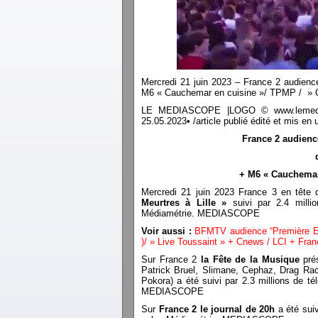
Mercredi 21 juin 2023 – France 2 audienc
M6 « Cauchemar en cuisine »/ TPMP / » Q
LE MEDIASCOPE |LOGO © www.lemediasco
25.05.2023• /article publié édité et mis 
France 2 audienc
+ M6 « Cauchemar
Mercredi 21 juin 2023 France 3 en tête d
Meurtres à Lille »
suivi par 2.4 milli
Médiamétrie. MEDIASCOPE
Voir aussi :
BFMTV audience “Première Edi
)/ » Live Toussaint » + Cnews / LCI + Fran
Sur France 2
la Fête de la Musique
prés
Patrick Bruel, Slimane, Cephaz, Drag Rac
Pokora) a été suivi par 2.3 millions de t
MEDIASCOPE
Sur
France 2 le journal de 20h
a été suiv