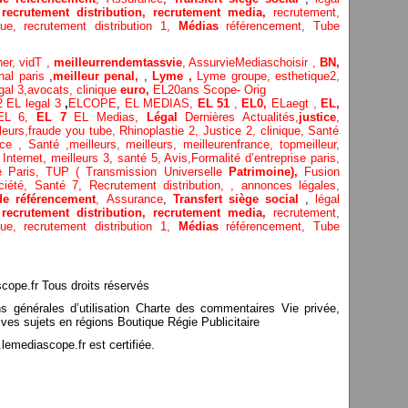
,
recrutement distribution,
recrutement media,
recrutement,
ique,
recrutement distribution
1,
Médias
référencement,
Tube
her,
vidT ,
meilleurrendemtassvie
,
AssurvieMediaschoisir ,
BN,
nal paris
,
meilleur penal,
,
Lyme ,
Lyme groupe,
esthetique2,
gal 3
,
avocats, clinique
euro,
EL20ans Scope- Orig
 2
EL legal 3
,
ELCOPE
,
EL MEDIAS,
EL 51
,
EL0,
ELaegt ,
EL,
EL 6,
EL 7
EL Medias,
Légal
Dernières
Actualités,
justice
,
leurs
,
fraude you tube
,
Rhinoplastie 2
,
Justice 2
,
clinique
,
Santé
ice
, Santé ,
meilleurs
,
meilleurs
,
meilleurenfrance,
topmeilleur,
 Internet
,
meilleurs 3,
santé 5,
Avis
,
Formalité d’entreprise paris,
té Paris,
TUP ( Transmission Universelle
Patrimoine),
Fusion
ciété,
Santé 7,
Recrutement distribution,
,
annonces légales,
de référencement
,
Assurance
,
Transfert siège social
,
légal
,
recrutement distribution,
recrutement media,
recrutement,
ique,
recrutement distribution
1,
Médias
référencement,
Tube
pe.fr Tous droits réservés
ns générales d’utilisation Charte des commentaires Vie privée,
ves sujets en régions Boutique Régie Publicitaire
mediascope.fr est certifiée.