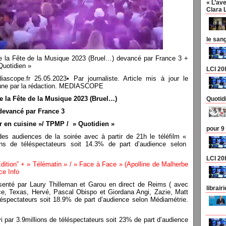
« L’ave
Clara 
le san
e la Fête de la Musique 2023 (Bruel…) devancé par France 3 +
uotidien »
LCI 20
pe.fr 25.05.2023• Par journaliste. Article mis à jour le
en une par la rédaction. MEDIASCOPE
e la Fête de la Musique 2023 (Bruel…)
Quotid
devancé par France 3
 en cuisine »/ TPMP / » Quotidien »
pour 9
es audiences de la soirée avec à partir de 21h le téléfilm «
ons de téléspectateurs soit 14.3% de part d’audience selon
LCI 20
tion” + » Télématin » / » Face à Face » (Apolline de Malherbe
ce Info
enté par Laury Thilleman et Garou en direct de Reims ( avec
librair
e, Texas, Hervé, Pascal Obispo et Giordana Angi, Zazie, Matt
éléspectateurs soit 18.9% de part d’audience selon Médiamétrie.
i par 3.9millions de téléspectateurs soit 23% de part d’audience