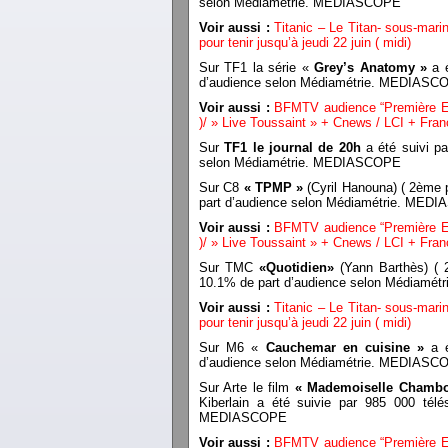
selon Médiamétrie. MEDIASCOPE
Voir aussi :
Titanic – Le Titan- sous-marin
pour tenir jusqu’à jeudi 22 juin ( midi)
Sur TF1 la série «
Grey’s Anatomy »
a é
d’audience selon Médiamétrie. MEDIASC
Voir aussi :
BFMTV audience “Première Edi
)/ » Live Toussaint » + Cnews / LCI + Fran
Sur
TF1 le journal de 20h
a été suivi pa
selon Médiamétrie. MEDIASCOPE
Sur C8
« TPMP »
(Cyril Hanouna) ( 2ème pa
part d’audience selon Médiamétrie. MED
Voir aussi :
BFMTV audience “Première Edi
)/ » Live Toussaint » + Cnews / LCI + Fran
Sur TMC
«Quotidien»
(Yann Barthès) ( 2
10.1% de part d’audience selon Médiamé
Voir aussi :
Titanic – Le Titan- sous-marin
pour tenir jusqu’à jeudi 22 juin ( midi)
Sur M6 «
Cauchemar en cuisine »
a é
d’audience selon Médiamétrie. MEDIASC
Sur Arte le film
« Mademoiselle Chamb
Kiberlain a été suivie par 985 000 télé
MEDIASCOPE
Voir aussi :
BFMTV audience “Première Edi