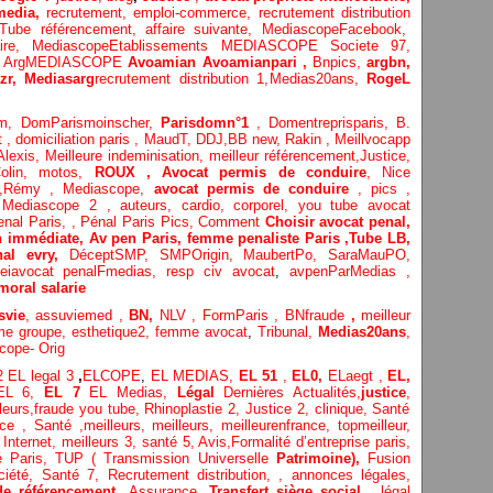
media,
recrutement,
emploi-commerce,
recrutement distribution
Tube référencement,
affaire suivante,
MediascopeFacebook,
aire,
MediascopeEtablissements
MEDIASCOPE Societe 97,
,
ArgMEDIASCOPE
Avoamian
Avoamianpari ,
Bnpics,
argbn,
zr,
Medias
arg
recrutement distribution
1,
Medias20ans,
RogeL
om,
DomParismoinscher,
Parisdomn°1
,
Domentreprisparis,
B.
t
,
domiciliation paris
,
MaudT
,
DDJ,
BB n
ew,
Rakin ,
Meillvocapp
Alexis
,
Meilleure inde
minisation
,
meilleur référencement
,
Justice
,
olin
,
motos,
ROUX
, Avocat permis de conduire
,
Nice
,
Rémy
,
Mediascope,
avocat permis de conduire
,
pics
,
?
Mediascope 2 ,
auteurs,
cardio,
corpore
l,
you tube avocat
enal Paris,
,
Pénal Paris Pics,
Comment
Choisir avocat penal,
n immédiate,
Av pen Paris,
femme penaliste Paris
,Tube LB,
nal evry,
DéceptSMP,
SMP
Origin,
MaubertPo,
SaraMauPO,
eiavocat penalFmedias,
resp civ avocat
,
avpenParMedias ,
moral salarie
svie
,
assuviemed ,
BN,
NLV ,
FormParis ,
BNfraude
,
meilleur
me groupe,
esthetique2,
femme avocat
,
Tribunal,
Medias20ans
,
cope- Orig
 2
EL legal 3
,
ELCOPE
,
EL MEDIAS,
EL 51
,
EL0,
ELaegt ,
EL,
EL 6,
EL 7
EL Medias,
Légal
Dernières
Actualités,
justice
,
leurs
,
fraude you tube
,
Rhinoplastie 2
,
Justice 2
,
clinique
,
Santé
ice
, Santé ,
meilleurs
,
meilleurs
,
meilleurenfrance,
topmeilleur,
 Internet
,
meilleurs 3,
santé 5,
Avis
,
Formalité d’entreprise paris,
té Paris,
TUP ( Transmission Universelle
Patrimoine),
Fusion
ciété,
Santé 7,
Recrutement distribution,
,
annonces légales,
de référencement
,
Assurance
,
Transfert siège social
,
légal