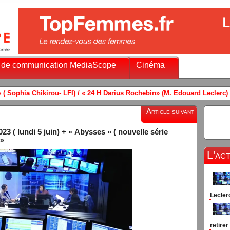
 de communication MediaScope
Cinéma
 Darius Rochebin» (M. Edouard Leclerc) ( LCI) + France Info
-
(Vidé
Article suivant
3 ( lundi 5 juin) + « Abysses » ( nouvelle série
 »
L'ac
Leclerc
retirer