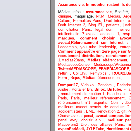
Assurance vie, Immobilier restent-ils 
Médias infos :
assurance vie
,
Société,
d
clinique
, maquillage,
NKM
,
Médias
,
Arge
Culture,
Formalités Paris,
Droit Internet,
p
Droit Internet 2
,
Blog EL
, patients,
just
domiciliation Paris,
legal dom,
meilleu
intellectuelle ?
avocat accident 1
,
resp
marques
,
comment choisir avoca
avocat
,
Référencement sur Internet 
Leadership,
you tube leadership,
entrep
Comment apparaître en 1ère page sur G
recrutement distribution,
recrutement 
1,
Medias20ans,
Médias
référencement,
MediascopeConso,
MediascopeWiktionn
TwitterMEDIASCOPE,
FBMEDIASCOPE
refbn ,
ColiCIvi,
Remypics ,
ROUX2,
Ba
Form ,
Bnjus,
Médias
référencement,
Dompari17,
Vidnikol
,
Paridom ,
Parisd
Andre ,
Portalier
Bn
,
Bn oc
,
BnTube,
Filia
,
recrutement distribution
1, Fraudes pic,
Paris,
Paris,
meilleur référencement,
C
référencement n°1,
expertis,
Colin vidéo
meilleurs avocat permis de conduire 
accident,
stars
,
EML,
Rénovation 2
,
gifi,
P
Choisir avocat penal,
avocat comparutio
penal evry
,
choisir a.p ,
meilleur pe
Mauberpro2
Droit des affaires Paris,
m
avpenParMedi,
JYLBTube,
Harcèlement 