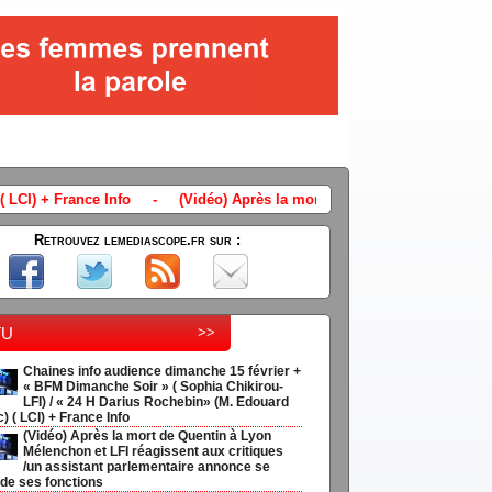
o) Après la mort de Quentin à Lyon Mélenchon et LFI réagissent aux criti
Retrouvez lemediascope.fr sur :
tu
>>
Chaines info audience dimanche 15 février +
« BFM Dimanche Soir » ( Sophia Chikirou-
LFI) / « 24 H Darius Rochebin» (M. Edouard
) ( LCI) + France Info
(Vidéo) Après la mort de Quentin à Lyon
Mélenchon et LFI réagissent aux critiques
/un assistant parlementaire annonce se
 de ses fonctions