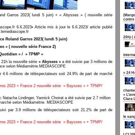
nd Garros 2023( lundi 5 juin) + « Abysses » ( nouvelle série
(Margo
contre
fr 6.6.2023• Article mis à jour le 6.6.2023/ article publié
w.lemediascope.fr
20h) (
ce Roland Garros 2023( lundi 5 juin)
es » ( nouvelle série France 2)
 Quotidien » / » TPMP »
interna
e 21h la nouvelle série
« Abysses »
a été suivie par 3 millions de
ence selon Médiamétrie.MEDIASCOPE
« 24 H
r 4.6 millions de téléspectateurs soit 24.9% de part de marché
rros 2023 + France 2 nouvelle série » Baysses » + TPMP/
chante
« L’ave
 Natacha Lindinger, Yannick Choirat a été suivie par 2.7 million
Clara 
de marché selon Médiamétrie. MEDIASCOPE
ivi par 3.9 millions de téléspectateurs soit 21.2% de part de
le san
rros 2023 + France 2 nouvelle série » Baysses » + TPMP/
LCI 20