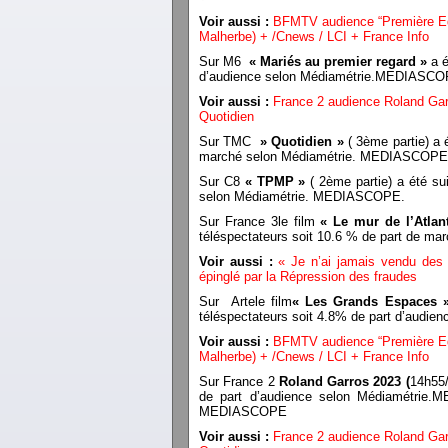
Voir aussi :
BFMTV audience “Première Edi
Malherbe) + /Cnews / LCI + France Info
Sur M6
« Mariés au premier regard »
a é
d’audience selon Médiamétrie.MEDIASC
Voir aussi :
France 2 audience Roland Ga
Quotidien
Sur TMC
» Quotidien »
( 3ème partie) a é
marché selon Médiamétrie. MEDIASCOPE
Sur C8
« TPMP »
( 2ème partie) a été sui
selon Médiamétrie. MEDIASCOPE.
Sur France 3le film
« Le mur de l’Atlan
téléspectateurs soit 10.6 % de part de 
Voir aussi :
« Je n’ai jamais vendu des p
épinglé par la Répression des fraudes
Sur Artele film
« Les Grands Espaces 
téléspectateurs soit 4.8% de part d’aud
Voir aussi :
BFMTV audience “Première Edi
Malherbe) + /Cnews / LCI + France Info
Sur France 2
Roland Garros 2023
(
14h55/
de part d’audience selon Médiamétrie.ME
MEDIASCOPE
Voir aussi :
France 2 audience Roland Ga