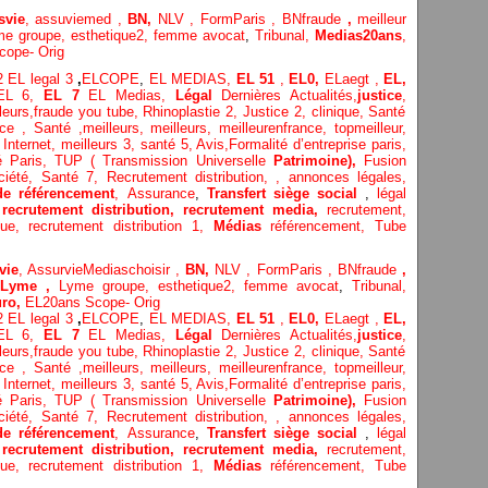
svie
,
assuviemed ,
BN,
NLV ,
FormParis ,
BNfraude
,
meilleur
me groupe,
esthetique2,
femme avocat
,
Tribunal,
Medias20ans
,
cope- Orig
 2
EL legal 3
,
ELCOPE
,
EL MEDIAS,
EL 51
,
EL0,
ELaegt ,
EL,
EL 6,
EL 7
EL Medias,
Légal
Dernières
Actualités,
justice
,
leurs
,
fraude you tube
,
Rhinoplastie 2
,
Justice 2
,
clinique
,
Santé
ice
, Santé ,
meilleurs
,
meilleurs
,
meilleurenfrance,
topmeilleur,
 Internet
,
meilleurs 3,
santé 5,
Avis
,
Formalité d’entreprise paris,
té Paris,
TUP ( Transmission Universelle
Patrimoine),
Fusion
ciété,
Santé 7,
Recrutement distribution,
,
annonces légales,
de référencement
,
Assurance
,
Transfert siège social
,
légal
,
recrutement distribution,
recrutement media,
recrutement,
ique,
recrutement distribution
1,
Médias
référencement,
Tube
vie
,
AssurvieMediaschoisir ,
BN,
NLV ,
FormParis ,
BNfraude
,
Lyme ,
Lyme groupe,
esthetique2,
femme avocat
,
Tribunal,
uro,
EL20ans Scope- Orig
 2
EL legal 3
,
ELCOPE
,
EL MEDIAS,
EL 51
,
EL0,
ELaegt ,
EL,
EL 6,
EL 7
EL Medias,
Légal
Dernières
Actualités,
justice
,
leurs
,
fraude you tube
,
Rhinoplastie 2
,
Justice 2
,
clinique
,
Santé
ice
, Santé ,
meilleurs
,
meilleurs
,
meilleurenfrance,
topmeilleur,
 Internet
,
meilleurs 3,
santé 5,
Avis
,
Formalité d’entreprise paris,
té Paris,
TUP ( Transmission Universelle
Patrimoine),
Fusion
ciété,
Santé 7,
Recrutement distribution,
,
annonces légales,
de référencement
,
Assurance
,
Transfert siège social
,
légal
,
recrutement distribution,
recrutement media,
recrutement,
ique,
recrutement distribution
1,
Médias
référencement,
Tube