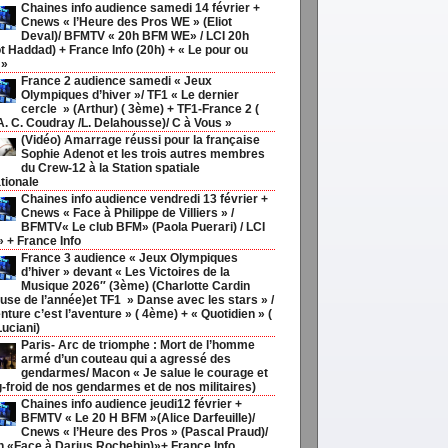
Chaines info audience samedi 14 février +
Cnews « l’Heure des Pros WE » (Eliot
Deval)/ BFMTV « 20h BFM WE» / LCI 20h
t Haddad) + France Info (20h) + « Le pour ou
 »
France 2 audience samedi « Jeux
Olympiques d’hiver »/ TF1 « Le dernier
cercle » (Arthur) ( 3ème) + TF1-France 2 (
 A. C. Coudray /L. Delahousse)/ C à Vous »
(Vidéo) Amarrage réussi pour la française
Sophie Adenot et les trois autres membres
du Crew-12 à la Station spatiale
tionale
Chaines info audience vendredi 13 février +
Cnews « Face à Philippe de Villiers » /
BFMTV« Le club BFM» (Paola Puerari) / LCI
» + France Info
France 3 audience « Jeux Olympiques
d’hiver » devant « Les Victoires de la
Musique 2026″ (3ème) (Charlotte Cardin
use de l’année)et TF1 » Danse avec les stars » /
nture c’est l’aventure » ( 4ème) + « Quotidien » (
Luciani)
Paris- Arc de triomphe : Mort de l’homme
armé d’un couteau qui a agressé des
gendarmes/ Macon « Je salue le courage et
g-froid de nos gendarmes et de nos militaires)
Chaines info audience jeudi12 février +
BFMTV « Le 20 H BFM »(Alice Darfeuille)/
Cnews « l’Heure des Pros » (Pascal Praud)/
h «Face à Darius Rochebin)»+ France Info