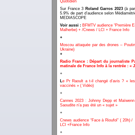
Quotidien
Sur France 3
Roland Garros 2023
(à par
5.9% de part d’audience selon Médiamétri
MEDIASCOPE
Voir aussi :
BFMTV audience “Première Edi
Malherbe) + /Cnews / LCI + France Info
+
Moscou attaquée par des drones – Poutine
Ukraine)
+
Radio France : Départ du journaliste Pa
matinale de France Info à la rentrée : « 
+
L
e Pr Raoult a t-il changé d’avis ? « l
vaccinés » ( Vidéo)
+
Cannes 2023 : Johnny Depp et Maïwenn ré
Saoudite n’a pas été un « sujet »
+
Cnews audience “Face à Rioufol” ( 20h) /
LCI +France Info
+