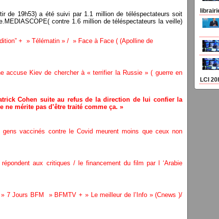
librair
tir de 19h53) a été suivi par 1.1 million de téléspectateurs soit
e.MEDIASCOPE( contre 1.6 million de téléspectateurs la veille)
tion” + » Télématin » / » Face à Face ( (Apolline de
 accuse Kiev de chercher à « terrifier la Russie » ( guerre en
LCI 20
trick Cohen suite au refus de la direction de lui confier la
Je ne mérite pas d’être traité comme ça. »
es gens vaccinés contre le Covid meurent moins que ceux non
pondent aux critiques / le financement du film par l ‘Arabie
 » 7 Jours BFM » BFMTV + » Le meilleur de l’Info » (Cnews )/