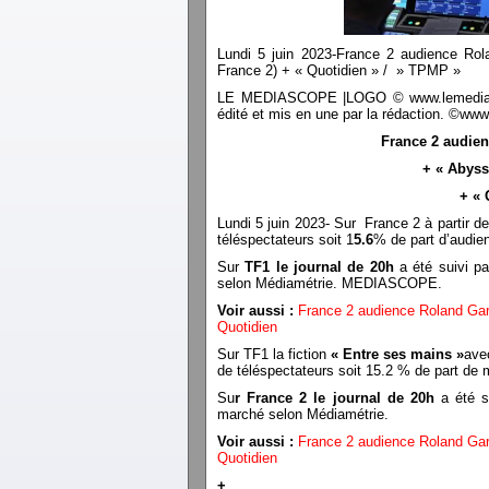
Lundi 5 juin 2023-France 2 audience Rola
France 2) + « Quotidien » / » TPMP »
LE MEDIASCOPE |LOGO © www.lemediascope.
édité et mis en une par la rédaction. ©ww
France 2 audien
+ « Abyss
+ «
Lundi 5 juin 2023- Sur France 2 à partir d
téléspectateurs soit 1
5.6
% de part d’audi
Sur
TF1 le journal de 20h
a été suivi pa
selon Médiamétrie. MEDIASCOPE.
Voir aussi :
France 2 audience Roland Ga
Quotidien
Sur TF1 la fiction
« Entre ses mains »
avec
de téléspectateurs soit 15.2 % de part 
Su
r France 2 le journal de 20h
a été su
marché selon Médiamétrie.
Voir aussi :
France 2 audience Roland Ga
Quotidien
+