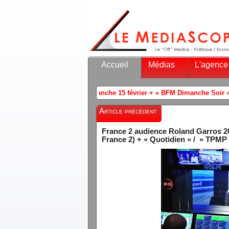
Accueil
Médias
L'agence
che 15 février + « BFM Dimanche Soir » ( Sophia Chikirou- LFI) / « 24 H
Article précédent
France 2 audience Roland Garros 202
France 2) + « Quotidien » / » TPMP