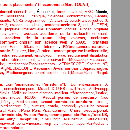
des bons placements ? ( l’économiste Marc TOUATI)
omiciliations Paris
, Économie,
femme avocat,
ABC
, Monde,
nt
,
assurance 3,
clinique
, Sciences,
consommation
,
D
ébats
,
atients
, CNRS,programmes TV,
stars 2
,
euro,
France
,
justice 3
,
ice 2
,
avocats accidents
,
avocats accident 2,
pub 3,
CEDH
,
rs proprieté intellectuelle
Comment choisir avocat propriété
 civ avocat
,
avocats accidents de la route,
référencement,
t accident de la route
,
blog
avocats
,
accidents
: comment choisir son agence web ?
SAOS
,
Formalites
rises Paris
,
Diffamation Internet
,
Référencement naturel :
oogle ?
justice
,
blog
,
Justice
,
avocat propriété intellectuelle,
media,
recrutement,
emploi-commerce,
recrutement distribution
Tube référencement,
affaire suivante,
MediascopeFacebook,
aire,
MediascopeEtablissements
MEDIASCOPE Societe 97,
,
ArgMEDIASCOPE
Avoamian
Avoamianpari ,
Bnpics,
argbn,
zr,
Medias
arg
recrutement distribution
1,
Medias20ans,
RogeL
om,
DomParismoinscher,
Parisdomn°1
,
Domentreprisparis,
B.
t
,
domiciliation paris
,
MaudT
,
DDJ,
BB n
ew,
Rakin ,
Meillvocapp
Alexis
,
Meilleure inde
minisation
,
meilleur référencement
,
Justice
,
olin
,
motos,
ROUX
, Avocat permis de conduire
,
Nice
,
Rémy
,
Mediascope,
avocat permis de conduire
,
pics
,
?
Mediascope 2 ,
auteurs,
cardio,
corpore
l,
you tube avocat
enal Paris,
,
Pénal Paris Pics,
Comment
Choisir avocat penal,
n immédiate,
Av pen Paris,
femme penaliste Paris
,Tube LB,
nal evry,
DéceptSMP,
SMP
Origin,
MaubertPo,
SaraMauPO,
eiavocat penalFmedias,
resp civ avocat
,
avpenParMedias ,
moral salarie