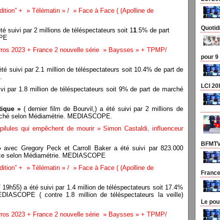
tion” + » Télématin » / » Face à Face ( (Apolline de
Quotid
té suivi par 2 millions de téléspectateurs soit 1
1
.5% de part
OPE
rros 2023 + France 2 nouvelle série » Baysses » + TPMP/
pour 9
té suivi par 2.1 million de téléspectateurs soit 10.4% de part de
.
LCI 20
vi par 1.8 million de téléspectateurs soit 9% de part de marché
tique »
( dernier film de Bourvil,) a été suivi par 2 millions de
marché selon Médiamétrie. MEDIASCOPE.
ilules qui empêchent de mourir » Simon Castaldi, influenceur
BFMTV 
»
avec Gregory Peck et Carroll Baker a été suivi par 823.000
ience selon Médiamétrie. MEDIASCOPE
tion” + » Télématin » / » Face à Face ( (Apolline de
France
 19h55) a été suivi par 1.4 million de téléspectateurs soit 17.4%
DIASCOPE ( contre 1.8 million de téléspectateurs la veille)
Le pou
rros 2023 + France 2 nouvelle série » Baysses » + TPMP/