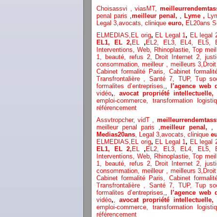
Choisassvi ,
viasMT,
meilleurrendemtas
penal paris
,
meilleur penal,
,
Lyme ,
Ly
Legal 3
,
avocats, clinique
euro,
EL20ans S
ELMEDIAS,
EL orig
,
EL Legal 1
,
EL legal
EL1,
EL 2,
EL
,
EL2,
EL3,
EL4,
EL5,
Interventions, Web,
Rhinoplastie
,
Top meil
1
, beauté,
refus 2
,
Droit Internet 2
,
just
consommation
, meilleur ,
meilleurs 3,
Droit
Cabinet formalité Paris,
Cabinet formali
Transfrontalière ,
Santé 7, TUP,
Tup so
formalites d’entreprises,
,
l’agence web 
vidéo
,
,
avocat propriété intellectuelle
emploi-commerce,
transformation
logist
référencement
Assvtropcher,
vidT ,
meilleurrendemtass
meilleur penal paris
,
meilleur penal,
,
Medias20ans
,
Legal 3
,
avocats, clinique
e
ELMEDIAS,
EL orig
,
EL Legal 1
,
EL legal
EL1,
EL 2,
EL
,
EL2,
EL3,
EL4,
EL5,
Interventions, Web,
Rhinoplastie
,
Top meil
1
, beauté,
refus 2
,
Droit Internet 2
,
just
consommation
, meilleur ,
meilleurs 3,
Droit
Cabinet formalité Paris,
Cabinet formali
Transfrontalière ,
Santé 7, TUP,
Tup so
formalites d’entreprises,
,
l’agence web 
vidéo
,
,
avocat propriété intellectuelle
emploi-commerce,
transformation
logist
référencement