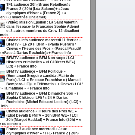
TF1 audience 20h (Bruno Retailleau) /
France 2 ( 20h) (Léa Salamé)+ »Jeux
olympiques d’hiver » (France 2) + «
ien » (Thimothée Chalamet)
(Vidéo) Mission Epsilon : La Saint Valentin
dans l’espace- la Française Sophie Adenot
et 3 autres membres du Crew-12 décollent
 mois
Chaines info audience mercredi 11 février +
BFMTV « Le 20 H BFM » (Paola Puerari) /
Cnews « l’Heure des Pros » (Pascal Praud)/
h «Face à Darius Rochebin)»+ France Info
BFMTV audience « BFM Non stop» / LCI
Histoires criminelles » «LCI Direct WE»(
LCI) + France info
BFMTV audience « BFM Politique »
(Emmanuel Grégoire candidat Mairie de
Paris) / LCI » En toute Franchise » ( Manuel
Bompard- LFI)+ « Télématin » + Cnews / LCI /
« la matinale » + France Info
BFMTV audience « BFM Dimanche Soir » (
Sophia Chikirou- LFI) / « 24 H Darius
Rochebin» (Michel Edouard Leclerc) ( LCI) +
 Info
Cnews audience « l’Heure des Pros WE »
(Eliot Deval)/ BFMTV « 20h BFM WE» / LCI
20h (Margot Haddad) + France Info (20h) + «
r ou contre »
France 3 audience mercredi « Jeux
olympiques d’hiver » / TF1- France 2 ( 20h)