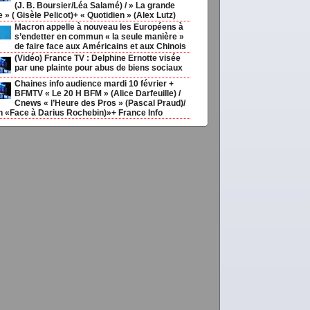
(J. B. Boursier/Léa Salamé) / » La grande
ie » ( Gisèle Pelicot)+ « Quotidien » (Alex Lutz)
Macron appelle à nouveau les Européens à
s’endetter en commun « la seule manière »
de faire face aux Américains et aux Chinois
(Vidéo) France TV : Delphine Ernotte visée
par une plainte pour abus de biens sociaux
Chaines info audience mardi 10 février +
BFMTV « Le 20 H BFM » (Alice Darfeuille) /
Cnews « l’Heure des Pros » (Pascal Praud)/
h «Face à Darius Rochebin)»+ France Info