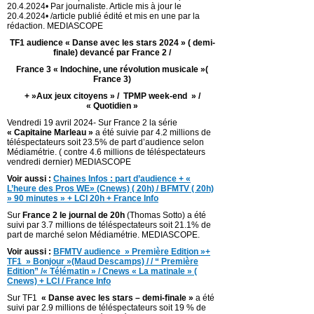
20.4.2024• Par journaliste. Article mis à jour le
20.4.2024• /article publié édité et mis en une par la
rédaction. MEDIASCOPE
TF1 audience « Danse avec les stars 2024 » ( demi-
finale) devancé par France 2 /
France 3 « Indochine, une révolution musicale »(
France 3)
+ »Aux jeux citoyens » / TPMP week-end » /
« Quotidien »
Vendredi 19 avril 2024- Sur France 2 la série
« Capitaine Marleau
»
a été suivie par 4.2 millions de
téléspectateurs soit 23.5% de part d’audience selon
Médiamétrie. ( contre 4.6 millions de téléspectateurs
vendredi dernier) MEDIASCOPE
Voir aussi :
Chaines Infos : part d’audience + «
L’heure des Pros WE» (Cnews) ( 20h) / BFMTV ( 20h)
» 90 minutes » + LCI 20h + France Info
Sur
France 2 le journal de 20h
(Thomas Sotto) a été
suivi par 3.7 millions de téléspectateurs soit 21.1% de
part de marché selon Médiamétrie. MEDIASCOPE.
Voir aussi :
BFMTV audience » Première Edition »+
TF1 » Bonjour »(Maud Descamps) / / “ Première
Edition” /« Télématin » / Cnews « La matinale » (
Cnews) + LCI / France Info
Sur TF1
« Danse avec les stars – demi-finale
»
a été
suivi par 2.9 millions de téléspectateurs soit 19 % de