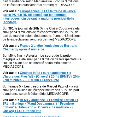
part d’audience selon Médiamétrie. ( contre 3 millions
de téléspectateurs vendredi dernier) MEDIASCOPE
Voir aussi :
Européennes : LFI à la traine devancé
par le PS / Le RN plébiscité par les femmes
interrogées loin devant la majorité présidentielle
(sondage)
Sur
TF1 le journal de 20h
(Anne Claire Coudray) a été
suivi par 4.9 millions de téléspectateurs soit 27.5% de
part de marché selon Médiamétrie. ( contre 4.8 millions
de téléspectateurs vendredi dernier) MEDIASCOPE
Voir aussi :
France 2 arrête l’émission de Bertrand
Chameroy après 4 numéros
Sur M6 le film
» Astérix – Le secret de la potion
magique »
a été suivi par 1.9 million de téléspectateurs
soit 10.5% de part de marché selon Médiamétrie.
MEDIASCOPE
Voir aussi :
Chaines Infos : part d’audience + «
L’heure des Pros WE» (Cnews) ( 20h) / BFMTV ( 20h)
» 90 minutes » + LCI 20h + France Info
Sur France 5
« Les trésors de Marcel Pagnol
»
a été
suivi par 1 million de téléspectateurs soit 6.2% de part
d’audience selon Médiamétrie. MEDIASCOPE.
Voir aussi :
BFMTV audience » Première Edition »+
TF1 » Bonjour »(Maud Descamps) / / “ Première
Edition” /« Télématin » / Cnews « La matinale » (
Cnews) + LCI / France Info