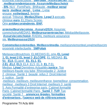
proprieté intellectuelle
,
SMPoliak ,
Assvtropcher,
vidT
,
meilleurrendemtassvie
,
AssurvieMediaschoisir
,
BN,
NLV ,
FormParis ,
BNfraude
,
meilleur penal
paris
,
meilleur penal,
,
Lyme ,
Lyme
groupe,
esthetique2,
femme
avocat
,
Tribunal,
Medias20ans
,
Legal 3
,
avocats,
clinique
euro,
EL20ans Scope-
Orig
avtdgecorpindmnis,
BNF,
argemeilleurviecompa ,
Assurvi2024,
Assurvie:
commchoirurMEDIAS
,
Meilleureargentropcher,
Médias
Meillassvie
,
Assurviecomchoisir,
RADIAL meilleure assurance
vie
,
Meilleureassur2024
Compmeilassviemedias,
Meillassvimedia,
meillassrviemontpe
Legalmeillavci
proprieté intellectuelle
,
SMPoliak
Meilavaccdtroutchois,
ELMEDIAS,
EL orig
,
EL Legal
1
,
EL legal 2
EL legal 3
,
ELCOPE
,
EL MEDIAS,
EL
51
,
EL0,
ELaegt ,
EL,
EL1,
EL
2,
EL
,
EL2,
EL3,
EL4,
EL5,
EL 6,
EL 7
EL
Medias,
Légal
Dernières
Actualités,
justice
,
Top
meilleurs
,
fraude you tube
,
Rhinoplastie 2
,
Justice
2
,
clinique
,
Santé 1
, beauté,
refus 2
,
Droit Internet
2
,
justice
, Santé
,
meilleurs
,
meilleurs
,
meilleurenfrance,
topmeilleur,
consommation
,
meilleur ,
meilleurs 3,
Droit Internet
,
meilleurs 3,
santé
5,
Avis
,
Formalité d’entreprise paris,
Cabinet formalité
Paris,
Cabinet formalité Paris,
Santé 7, TUP,
Tup
société,
Santé 7
,
,
annonces légales,
formalites
d’entreprises,
,
l’agence web de référencement
,
Programme TV Actu télé