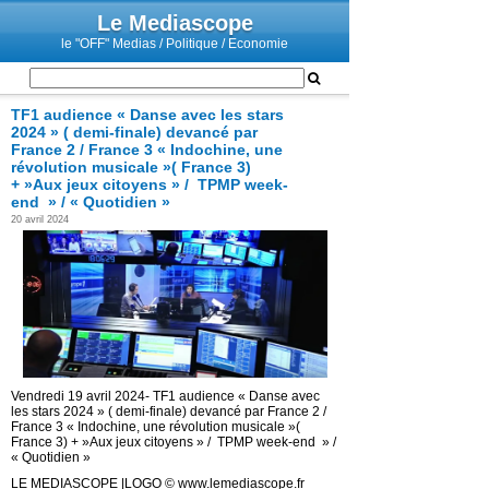
Le Mediascope
le "OFF" Medias / Politique / Economie
TF1 audience « Danse avec les stars
2024 » ( demi-finale) devancé par
France 2 / France 3 « Indochine, une
révolution musicale »( France 3)
+ »Aux jeux citoyens » / TPMP week-
end » / « Quotidien »
20 avril 2024
Vendredi 19 avril 2024- TF1 audience « Danse avec
les stars 2024 » ( demi-finale) devancé par France 2 /
France 3 « Indochine, une révolution musicale »(
France 3) + »Aux jeux citoyens » / TPMP week-end » /
« Quotidien »
LE MEDIASCOPE |LOGO © www.lemediascope.fr