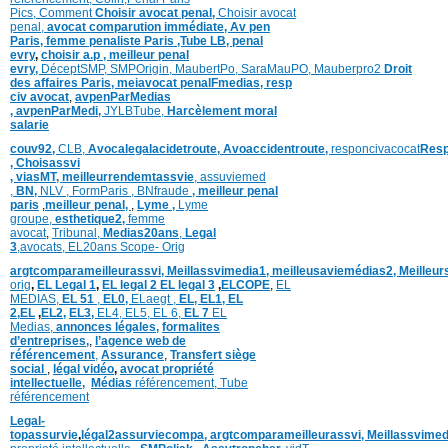
Pics,
Comment
Choisir avocat penal,
Choisir avocat
penal,
avocat comparution immédiate,
Av pen
Paris,
femme penaliste Paris
,Tube LB,
penal
evry
,
choisir a.p ,
meilleur penal
evry,
DéceptSMP,
SMP
Origin,
MaubertPo,
SaraMauPO,
Mauberpro2
Droit
des affaires Paris,
meiavocat penalFmedias,
resp
civ avocat
,
avpenParMedias
,
avpenParMedi,
JYLBTube,
Harcèlement moral
salarie
couv92,
CLB,
Avocalegalacidetroute,
Avoaccidentroute,
responcivacocat
Resp
,
Choisassvi
,
viasMT,
meilleurrendemtassvie
,
assuviemed
,
BN,
NLV ,
FormParis ,
BNfraude
,
meilleur penal
paris
,
meilleur penal,
,
Lyme ,
Lyme
groupe,
esthetique2,
femme
avocat
,
Tribunal,
Medias20ans
,
Legal
3
,
avocats,
EL20ans Scope- Orig
argtcomparameilleurassvi,
Meillassvimedia1,
meilleusaviemédias
2,
Meilleur
orig
,
EL Legal 1
,
EL legal 2
EL legal 3
,
ELCOPE
,
EL
MEDIAS,
EL 51
,
EL0,
ELaegt ,
EL,
EL1,
EL
2,
EL
,
EL2,
EL3,
EL4,
EL5,
EL 6,
EL 7
EL
Medias,
annonces légales,
formalites
d’entreprises,
,
l’agence web de
référencement
,
Assurance
,
Transfert siège
social
,
légal vidéo
,
avocat propriété
intellectuelle
,
Médias
référencement,
Tube
référencement
Legal-
topassurvie
,
légal2assurviecompa,
argtcomparameilleurassvi,
Meillassvimed