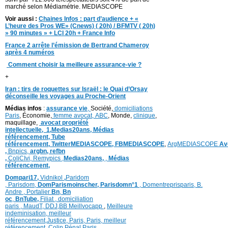
marché selon Médiamétrie. MEDIASCOPE
Voir aussi :
Chaines Infos : part d’audience + «
L’heure des Pros WE» (Cnews) ( 20h) / BFMTV ( 20h)
» 90 minutes » + LCI 20h + France Info
France 2 arrête l’émission de Bertrand Chameroy
après 4 numéros
Comment choisir la meilleure assurance-vie ?
+
Iran : tirs de roquettes sur Israël : le Quai d’Orsay
déconseille les voyages au Proche-Orient
Médias infos
:
assurance vie
,
Société,
domiciliations
Paris
, Économie,
femme avocat,
ABC
, Monde,
clinique
,
maquillage,
avocat propriété
intellectuelle,
1,
Medias20ans,
Médias
référencement,
Tube
référencement,
TwitterMEDIASCOPE,
FBMEDIASCOPE
,
ArgMEDIASCOPE
Av
,
Bnpics,
argbn,
refbn
,
ColiCIvi,
Remypics
,
Medias20ans,
,
Médias
référencement,
Dompari17,
Vidnikol
,
Paridom
,
Parisdom,
DomParismoinscher,
Parisdomn°1
,
Domentreprisparis,
B.
Andre ,
Portalier
Bn
,
Bn
oc
,
BnTube,
Filiat
,
domiciliation
paris
,
MaudT
,
DDJ,
BB
Meillvocapp
,
Meilleure
inde
minisation
,
meilleur
référencement
,
Justice
,
Paris,
Paris,
meilleur
référencement,
Colin
,
Pénal Paris