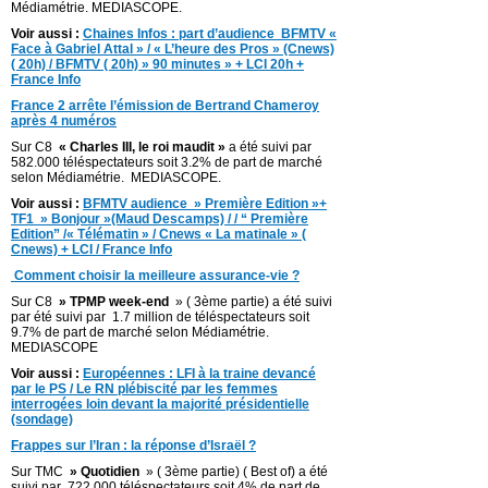
Médiamétrie. MEDIASCOPE.
Voir aussi :
Chaines Infos : part d’audience BFMTV «
Face à Gabriel Attal » / « L’heure des Pros » (Cnews)
( 20h) / BFMTV ( 20h) » 90 minutes » + LCI 20h +
France Info
France 2 arrête l’émission de Bertrand Chameroy
après 4 numéros
Sur C8
« Charles III, le roi maudit »
a été suivi par
582.000 téléspectateurs soit 3.2% de part de marché
selon Médiamétrie. MEDIASCOPE.
Voir aussi :
BFMTV audience » Première Edition »+
TF1 » Bonjour »(Maud Descamps) / / “ Première
Edition” /« Télématin » / Cnews « La matinale » (
Cnews) + LCI / France Info
Comment choisir la meilleure assurance-vie ?
Sur C8
» TPMP week-end
» ( 3ème partie) a été suivi
par été suivi par 1.7 million de téléspectateurs soit
9.7% de part de marché selon Médiamétrie.
MEDIASCOPE
Voir aussi :
Européennes : LFI à la traine devancé
par le PS / Le RN plébiscité par les femmes
interrogées loin devant la majorité présidentielle
(sondage)
Frappes sur l’Iran : la réponse d’Israël ?
Sur TMC
» Quotidien
» ( 3ème partie) ( Best of) a été
suivi par 722.000 téléspectateurs soit 4% de part de