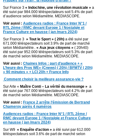
Frappes sur l’Iran : la réponse d’Israël ?
Sur France 3
« Indochine, une révolution musicale »
a
été suivi par 984.000 téléspectateurs soit 5.4% de part
d’audience selon Médiamétrie. MEDIASCOPE.
Voir aussi :
Audiences radios : France Inter N°1 /
RTL 2ème / RMC devant Europe 1 / Nostalgie et
France Culture en hausse ( jan /mars 2024)
Sur France 3
» Tout le Sport » ( 20h)
a été suivi par
671.000 téléspectateurs soit 3.9% de part de marché
selon Médiamétrie..
« Aux jeux citoyens »
( 20h40)
été suivi par 952.000 téléspectateurs soit 5.3% de part
de marché selon Médiamétrie. MEDIASCOPE.
Voir aussi :
Chaines Infos : part d’audience + «
L’heure des Pros WE» (Cnews) ( 20h) / BFMTV ( 20h)
» 90 minutes » + LCI 20h + France Info
Comment choisir la meilleure assurance-vie ?
Sur Arte «
Maître Conti – La vérité du mensonge »
a
été suivi par 767.000 téléspectateurs soit 4.2% de part
de marché selon Médiamétrie. MEDIASCOPE.
Voir aussi :
France 2 arrête l’émission de Bertrand
Chameroy après 4 numéros
Audiences radios : France Inter N°1 / RTL 2ème /
RMC devant Europe 1 / Nostalgie et France Culture
en hausse ( jan /mars 2024)
Sur W9
« Enquête d’action »
a été suivi par 612.000
téléspectateurs soit 3.6% de part de marché selon