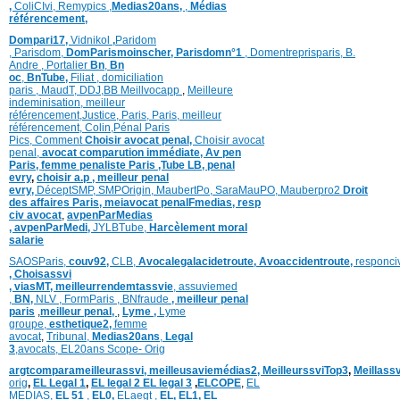
,
ColiCIvi,
Remypics
,
Medias20ans,
,
Médias
référencement,
Dompari17,
Vidnikol
,
Paridom
,
Parisdom,
DomParismoinscher,
Parisdomn°1
,
Domentreprisparis,
B.
Andre ,
Portalier
Bn
,
Bn
oc
,
BnTube,
Filiat
,
domiciliation
paris
,
MaudT
,
DDJ,
BB
Meillvocapp
,
Meilleure
inde
minisation
,
meilleur
référencement
,
Justice
,
Paris,
Paris,
meilleur
référencement,
Colin
,
Pénal Paris
Pics,
Comment
Choisir avocat penal,
Choisir avocat
penal,
avocat comparution immédiate,
Av pen
Paris,
femme penaliste Paris
,Tube LB,
penal
evry
,
choisir a.p ,
meilleur penal
evry,
DéceptSMP,
SMP
Origin,
MaubertPo,
SaraMauPO,
Mauberpro2
Droit
des affaires Paris,
meiavocat penalFmedias,
resp
civ avocat
,
avpenParMedias
,
avpenParMedi,
JYLBTube,
Harcèlement moral
salarie
SAOSParis,
couv92,
CLB,
Avocalegalacidetroute,
Avoaccidentroute,
responci
,
Choisassvi
,
viasMT,
meilleurrendemtassvie
,
assuviemed
,
BN,
NLV ,
FormParis ,
BNfraude
,
meilleur penal
paris
,
meilleur penal,
,
Lyme ,
Lyme
groupe,
esthetique2,
femme
avocat
,
Tribunal,
Medias20ans
,
Legal
3
,
avocats,
EL20ans Scope- Orig
argtcomparameilleurassvi,
meilleusaviemédias
2,
MeilleurssviTop3
,
Meillass
orig
,
EL Legal 1
,
EL legal 2
EL legal 3
,
ELCOPE
,
EL
MEDIAS,
EL 51
,
EL0,
ELaegt ,
EL,
EL1,
EL