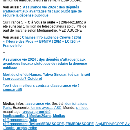
million de téléspectateurs la veille) MEDIASCOPE
Voir aussi :
Assurance vie 2024 : des députés
s’attaquent aux avantages fiscaux plutôt que de
réduire la dépense publique
Sur France 5 «
C à Vous la suite »
( 20h44/21h05) a
été suivi par 1 million de téléspectateurs soit 5.7% de
part de marché selon Médiamétrie. MEDIASCOPE
Voir aussi :
Chaines Info audience Cnews ( 20h)
« l’Heure des Pros »+ BFMTV ( 20h) + LCI 20h +
France Info
+
Assurance vie 2024 : des députés s’attaquent aux
avantages fiscaux plutôt que de réduire la dépense
publique
Mort du chef du Hamas, Yahya Sinouar, tué par Israël
( cerveau du 7-Octobre)
Top 3 des meilleurs contrats d’assurance vie (
comparatif)
Médias infos
:
assurance vie
,
Société,
domiciliations
Paris
, Économie,
femme avocat,
ABC
, Monde,
clinique
,
maquillage,
avocat propriété
intellectuelle,
1,
Medias20ans,
Médias
référencement,
Tube
référencement,
TwitterMEDIASCOPE,
FBMEDIASCOPE
,
ArgMEDIASCOPE
Av
,
Bnpics,
argbn,
refbn