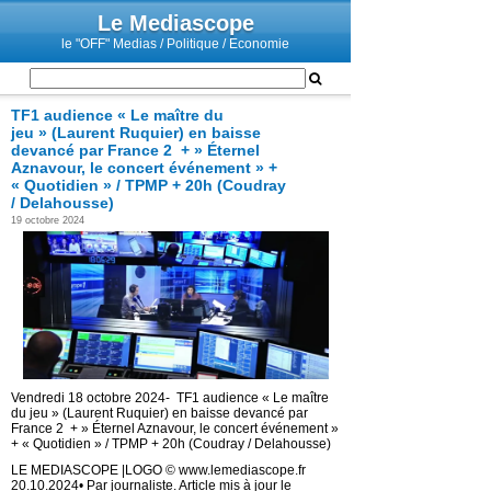
Le Mediascope
le "OFF" Medias / Politique / Economie
TF1 audience « Le maître du
jeu » (Laurent Ruquier) en baisse
devancé par France 2 + » Éternel
Aznavour, le concert événement » +
« Quotidien » / TPMP + 20h (Coudray
/ Delahousse)
19 octobre 2024
Vendredi 18 octobre 2024- TF1 audience « Le maître
du jeu » (Laurent Ruquier) en baisse devancé par
France 2 + » Éternel Aznavour, le concert événement »
+ « Quotidien » / TPMP + 20h (Coudray / Delahousse)
LE MEDIASCOPE |LOGO © www.lemediascope.fr
20.10.2024• Par journaliste. Article mis à jour le