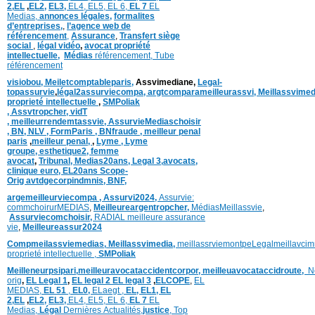
2,
EL
,
EL2,
EL3,
EL4,
EL5,
EL 6,
EL 7
EL
Medias,
annonces légales,
formalites
d’entreprises,
,
l’agence web de
référencement
,
Assurance
,
Transfert siège
social
,
légal vidéo
,
avocat propriété
intellectuelle
,
Médias
référencement,
Tube
référencement
visiobou
,
Meiletcomptableparis
,
Assvimediane,
Legal-
topassurvie
,
légal2assurviecompa,
argtcomparameilleurassvi,
Meillassvimed
proprieté intellectuelle
,
SMPoliak
,
Assvtropcher,
vidT
,
meilleurrendemtassvie,
AssurvieMediaschoisir
,
BN,
NLV ,
FormParis ,
BNfraude ,
meilleur penal
paris
,
meilleur penal,
,
Lyme ,
Lyme
groupe,
esthetique2,
femme
avocat
,
Tribunal,
Medias20ans,
Legal 3
,
avocats,
clinique
euro,
EL20ans Scope-
Orig
avtdgecorpindmnis,
BNF,
argemeilleurviecompa ,
Assurvi2024,
Assurvie:
commchoirurMEDIAS
,
Meilleureargentropcher,
Médias
Meillassvie
,
Assurviecomchoisir,
RADIAL meilleure assurance
vie
,
Meilleureassur2024
Compmeilassviemedias,
Meillassvimedia,
meillassrviemontpe
Legalmeillavci
proprieté intellectuelle
,
SMPoliak
Meilleneurpsipari,
meilleuravocataccidentcorpor,
meilleuavocataccidroute,
N
orig
,
EL Legal 1
,
EL legal 2
EL legal 3
,
ELCOPE
,
EL
MEDIAS,
EL 51
,
EL0,
ELaegt ,
EL,
EL1,
EL
2,
EL
,
EL2,
EL3,
EL4,
EL5,
EL 6,
EL 7
EL
Medias,
Légal
Dernières
Actualités,
justice
,
Top