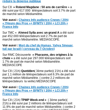
réduire la dépense publique
Sur C8
» Roland Magdane : 50 ans de carrière
»
a
été suivi par 617.000 téléspectateurs soit 3.7% de part
de marché selon Médiamétrie.
Voir aussi :
Chaines Info audience Cnews ( 20h)
« l’Heure des Pros »+ BFMTV ( 20h) + LCI 20h +
France Info
Sur TMC «
Ahmed Sylla avec un grand A
a été suivi
par 452.000 téléspectateurs soit 2.7% de part de
marché selon Médiamétrie. MEDIASCOPE.
Voir aussi :
Mort du chef du Hamas, Yahya Sinouar,
tué par Israël ( cerveau du 7-Octobre)
Sur RMC Découverte
» Pharaons, des origines à la
chute »
a été suivi par 297.000 téléspectateurs soit
1.7% de part de marché selon Médiamétrie.
MEDIASCOPE
Sur C8 ( 21h)
Quotidien
( 3ème partie)( 21h) a été suivi
par 1.1 million de téléspectateurs soit 6.3% de part de
marché selon Médiamétrie. ( contre 2.2 millions de
téléspectateurs la veille) MEDIASCOPE
Voir aussi :
Chaines Info audience Cnews ( 20h)
« l’Heure des Pros »+ BFMTV ( 20h) + LCI 20h +
France Info
Sur C8 ( 21h)
TPMP Week-end »
( 3ème partie)(
21h) a été suivi par 2 millions de téléspectateurs soit
11.9% de part de marché selon Médiamétrie. ( contre 2