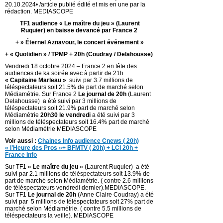
20.10.2024• /article publié édité et mis en une par la
rédaction. MEDIASCOPE
TF1 audience « Le maître du jeu » (Laurent
Ruquier) en baisse devancé par France 2
+ » Éternel Aznavour, le concert événement »
+ « Quotidien » / TPMP + 20h (Coudray / Delahousse)
Vendredi 18 octobre 2024 – France 2 en tête des
audiences de ka soirée avec à partir de 21h
« Capitaine Marleau »
suivi par 3.7 millions de
téléspectateurs soit 21.5% de part de marché selon
Médiamétrie. Sur France 2
Le journal de 20h
(Laurent
Delahousse) a été suivi par 3 millions de
téléspectateurs soit 21.9% part de marché selon
Médiamétrie
20h30 le vendredi
a été suivi par 3
millions de téléspectateurs soit 16.4% part de marché
selon Médiamétrie MEDIASCOPE
Voir aussi :
Chaines Info audience Cnews ( 20h)
« l’Heure des Pros »+ BFMTV ( 20h) + LCI 20h +
France Info
Sur TF1
« Le maître du jeu »
(Laurent Ruquier) a été
suivi par 2.1 millions de téléspectateurs soit 13.9% de
part de marché selon Médiamétrie. ( contre 2.6 millions
de téléspectateurs vendredi dernier).MEDIASCOPE.
Sur TF1
Le journal de 20h
(Anne Claire Coudray) a été
suivi par 5 millions de téléspectateurs soit 27% part de
marché selon Médiamétrie. ( contre 5.5 millions de
téléspectateurs la veille). MEDIASCOPE