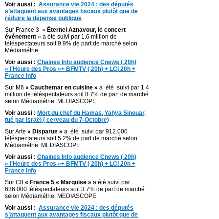
Voir aussi :
Assurance vie 2024 : des députés
s’attaquent aux avantages fiscaux plutôt que de
réduire la dépense publique
Sur France 3 »
Éternel Aznavour, le concert
événement
» a été suivi par 1.6 million de
téléspectateurs soit 9.9% de part de marché selon
Médiamétrie
Voir aussi :
Chaines Info audience Cnews ( 20h)
« l’Heure des Pros »+ BFMTV ( 20h) + LCI 20h +
France Info
Sur M6
« Cauchemar en cuisine »
a été suivi par 1.4
million de téléspectateurs soit 8.7% de part de marché
selon Médiamétrie. MEDIASCOPE.
Voir aussi :
Mort du chef du Hamas, Yahya Sinouar,
tué par Israël ( cerveau du 7-Octobre)
Sur Arte
« Disparue »
a été suivi par 912.000
téléspectateurs soit 5.2% de part de marché selon
Médiamétrie. MEDIASCOPE
Voir aussi :
Chaines Info audience Cnews ( 20h)
« l’Heure des Pros »+ BFMTV ( 20h) + LCI 20h +
France Info
Sur C8
« France 5 « Marquise »
a été suivi par
636.000 téléspectateurs soit 3.7% de part de marché
selon Médiamétrie. MEDIASCOPE.
Voir aussi :
Assurance vie 2024 : des députés
s’attaquent aux avantages fiscaux plutôt que de