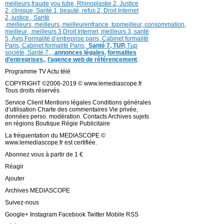
meilleurs
,
fraude you tube
,
Rhinoplastie 2
,
Justice
2
,
clinique
,
Santé 1
, beauté,
refus 2
,
Droit Internet
2
,
justice
, Santé
,
meilleurs
,
meilleurs
,
meilleurenfrance,
topmeilleur,
consommation
,
meilleur ,
meilleurs 3,
Droit Internet
,
meilleurs 3,
santé
5,
Avis
,
Formalité d’entreprise paris,
Cabinet formalité
Paris,
Cabinet formalité Paris,
Santé 7, TUP,
Tup
société,
Santé 7
,
,
annonces légales,
formalites
d’entreprises,
,
l’agence web de référencement
,
Programme TV Actu télé
COPYRIGHT ©2006-2019 © www.lemediascope.fr
Tous droits réservés
Service Client Mentions légales Conditions générales
d’utilisation Charte des commentaires Vie privée,
données perso. modération. Contacts Archives sujets
en régions Boutique Régie Publicitaire
La fréquentation du MEDIASCOPE ©
www.lemediascope.fr est certifiée.
Abonnez vous à partir de 1 €
Réagir
Ajouter
Archives MEDIASCOPE
Suivez-nous
Google+ Instagram Facebook Twitter Mobile RSS