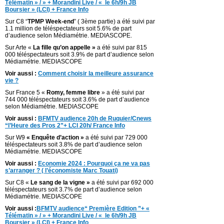
Télématin » / » + Morandini Live / « le 6h/9h JB
Boursier » (LCI) + France Info
Sur C8 “
TPMP Week-end
” ( 3ème partie) a été suivi par
1.1 million de téléspectateurs soit 5.6% de part
d’audience selon Médiamétrie. MEDIASCOPE.
Sur Arte «
La fille qu’on appelle »
a été suivi par 815
000 téléspectateurs soit 3.9% de part d’audience selon
Médiamétrie. MEDIASCOPE
Voir aussi :
Comment choisir la meilleure assurance
vie ?
Sur France 5 «
Romy, femme libre
» a été suivi par
744 000 téléspectateurs soit 3.6% de part d’audience
selon Médiamétrie. MEDIASCOPE
Voir aussi :
BFMTV audience 20h de Ruquier/Cnews
“l’Heure des Pros 2”+ LCI 20h/ France Info
Sur W9
« Enquête d’action »
a été suivi par 729 000
téléspectateurs soit 3.8% de part d’audience selon
Médiamétrie. MEDIASCOPE
Voir aussi :
Economie 2024 : Pourquoi ça ne va pas
s’arranger ? ( l’économiste Marc Touati)
Sur C8 «
Le sang de la vigne »
a été suivi par 692 000
téléspectateurs soit 3.7% de part d’audience selon
Médiamétrie. MEDIASCOPE
Voir aussi :
BFMTV audience“ Première Edition ”+ «
Télématin » / » + Morandini Live / « le 6h/9h JB
Boursier » (LCI) + France Info