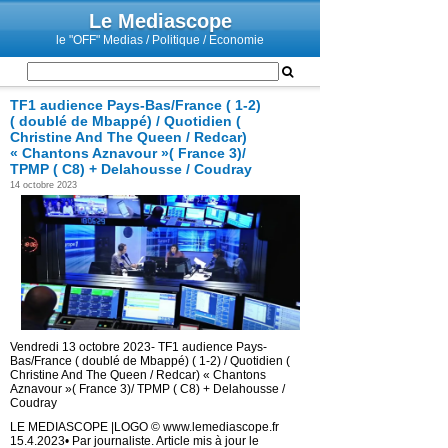
Le Mediascope
le "OFF" Medias / Politique / Economie
TF1 audience Pays-Bas/France ( 1-2)
( doublé de Mbappé) / Quotidien (
Christine And The Queen / Redcar)
« Chantons Aznavour »( France 3)/
TPMP ( C8) + Delahousse / Coudray
14 octobre 2023
Vendredi 13 octobre 2023- TF1 audience Pays-
Bas/France ( doublé de Mbappé) ( 1-2) / Quotidien (
Christine And The Queen / Redcar) « Chantons
Aznavour »( France 3)/ TPMP ( C8) + Delahousse /
Coudray
LE MEDIASCOPE |LOGO © www.lemediascope.fr
15.4.2023• Par journaliste. Article mis à jour le