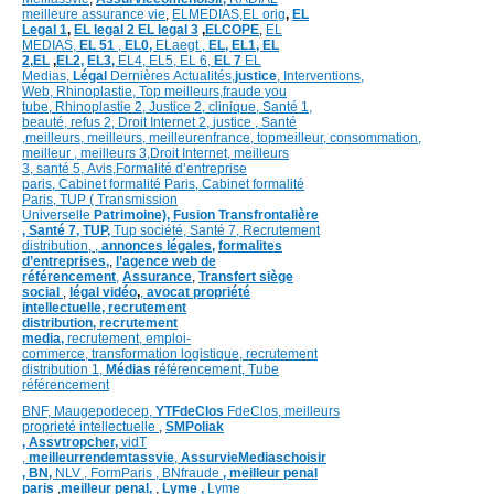
meilleure assurance vie
,
ELMEDIAS,
EL orig
,
EL
Legal 1
,
EL legal 2
EL legal 3
,
ELCOPE
,
EL
MEDIAS,
EL 51
,
EL0,
ELaegt ,
EL,
EL1,
EL
2,
EL
,
EL2,
EL3,
EL4,
EL5,
EL 6,
EL 7
EL
Medias,
Légal
Dernières
Actualités,
justice
,
Interventions,
Web,
Rhinoplastie
,
Top meilleurs
,
fraude you
tube
,
Rhinoplastie 2
,
Justice 2
,
clinique
,
Santé 1
,
beauté,
refus 2
,
Droit Internet 2
,
justice
, Santé
,
meilleurs
,
meilleurs
,
meilleurenfrance,
topmeilleur,
consommation
,
meilleur ,
meilleurs 3,
Droit Internet
,
meilleurs
3,
santé 5,
Avis
,
Formalité d’entreprise
paris,
Cabinet formalité Paris,
Cabinet formalité
Paris,
TUP ( Transmission
Universelle
Patrimoine),
Fusion Transfrontalière
,
Santé 7, TUP,
Tup société,
Santé 7,
Recrutement
distribution,
,
annonces légales,
formalites
d’entreprises,
,
l’agence web de
référencement
,
Assurance
,
Transfert siège
social
,
légal vidéo
,
,
avocat propriété
intellectuelle, recrutement
distribution,
recrutement
media,
recrutement,
emploi-
commerce,
transformation
logistique,
recrutement
distribution
1,
Médias
référencement,
Tube
référencement
BNF,
Maugepodecep,
YTFdeClos
FdeClos,
meilleurs
proprieté intellectuelle
,
SMPoliak
,
Assvtropcher,
vidT
,
meilleurrendemtassvie
,
AssurvieMediaschoisir
,
BN,
NLV ,
FormParis ,
BNfraude
,
meilleur penal
paris
,
meilleur penal,
,
Lyme ,
Lyme