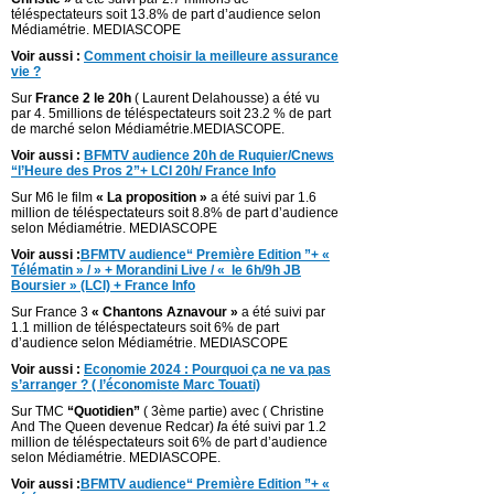
téléspectateurs soit 13.8% de part d’audience selon
Médiamétrie. MEDIASCOPE
Voir aussi :
Comment choisir la meilleure assurance
vie ?
Sur
France 2 le 20h
( Laurent Delahousse) a été vu
par 4. 5millions de téléspectateurs soit 23.2 % de part
de marché selon Médiamétrie.MEDIASCOPE.
Voir aussi :
BFMTV audience 20h de Ruquier/Cnews
“l’Heure des Pros 2”+ LCI 20h/ France Info
Sur M6 le film
« La proposition »
a été suivi par 1.6
million de téléspectateurs soit 8.8% de part d’audience
selon Médiamétrie. MEDIASCOPE
Voir aussi :
BFMTV audience“ Première Edition ”+ «
Télématin » / » + Morandini Live / « le 6h/9h JB
Boursier » (LCI) + France Info
Sur France 3
« Chantons Aznavour »
a été suivi par
1.1 million de téléspectateurs soit 6% de part
d’audience selon Médiamétrie. MEDIASCOPE
Voir aussi :
Economie 2024 : Pourquoi ça ne va pas
s’arranger ? ( l’économiste Marc Touati)
Sur TMC
“Quotidien”
( 3ème partie) avec ( Christine
And The Queen devenue Redcar)
/
a été suivi par 1.2
million de téléspectateurs soit 6% de part d’audience
selon Médiamétrie. MEDIASCOPE.
Voir aussi :
BFMTV audience“ Première Edition ”+ «