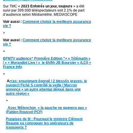
Sur TMC «
2023 Enfoirés un jour, toujours
» a été
suivi par 399 000 téléspectateurs soit 2.1% de part
d’audience selon Médiamétrie. MEDIASCOPE
Voir aussi :
Comment choisir la meilleure assurance
vie ?
+
Voir aussi :
Comment choisir la meilleure assurance
vie ?
+
BFMTV audience“ Première Edition ”+ « Télématin »
/ » + Morandini Live / « le 6h/9h JB Boursier » (LCI) +
France Info
+
A
rras: enseignant égorgé / 2 blessés graves- le
suspect Fiché S contrôlé la veille / Macron
annonce « un autre attentat déjoué dans une
autre région »
+
Avec Mélenchon » la gauche ne gagnera pas »
(Fabien Roussel PCF)
Punaises de lit : Pourquoi le ministre Clément
Beaune va convoquer les opérateurs de
transports ?