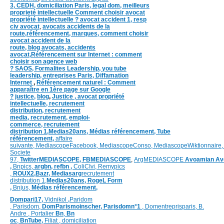
3,
CEDH
,
domiciliation Paris,
legal dom,
meilleurs
proprieté intellectuelle
Comment choisir avocat
propriété intellectuelle ?
avocat accident 1
,
resp
civ avocat
,
avocats accidents de la
route,
référencement, marques,
comment choisir
avocat accident de la
route,
blog
avocats,
accidents
avocat,
Référencement sur Internet : comment
choisir son agence web
?
SAOS
,
Formalites
Leadership,
you tube
leadership,
entreprises Paris
,
Diffamation
Internet
,
Référencement naturel : Comment
apparaître en 1ère page sur Google
?
justice
,
blog
,
Justice
,
avocat propriété
intellectuelle, recrutement
distribution,
recrutement
media,
recrutement,
emploi-
commerce,
recrutement
distribution
1,
Medias20ans,
Médias référencement,
Tube
référencement,
affaire
suivante,
MediascopeFacebook,
MediascopeConso,
MediascopeWiktionnaire
Societe
97,
TwitterMEDIASCOPE,
FBMEDIASCOPE
,
ArgMEDIASCOPE
Avoamian
Av
,
Bnpics,
argbn,
refbn ,
ColiCIvi,
Remypics
,
ROUX2,
Bazr,
Medias
arg
recrutement
distribution
1,
Medias20ans,
RogeL
Form
,
Bnjus,
Médias référencement,
Dompari17,
Vidnikol
,
Paridom
,
Parisdom,
DomParismoinscher,
Parisdomn°1
,
Domentreprisparis,
B.
Andre ,
Portalier
Bn
,
Bn
oc
,
BnTube,
Filiat
,
domiciliation