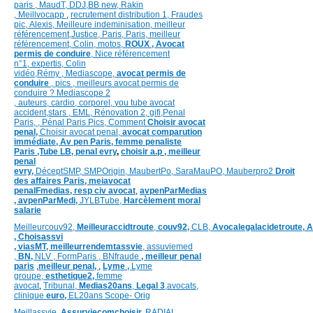
paris
,
MaudT
,
DDJ,
BB n
ew,
Rakin
,
Meillvocapp
,
recrutement distribution
1, Fraudes
pic,
Alexis
,
Meilleure inde
minisation
,
meilleur
référencement
,
Justice
,
Paris,
Paris,
meilleur
référencement,
Colin
,
motos,
ROUX
, Avocat
permis de conduire
,
Nice référencement
n°1,
expertis,
Colin
vidéo,
Rémy
,
Mediascope,
avocat permis de
conduire
,
pics
,
meilleurs avocat permis de
conduire ?
Mediascope 2
,
auteurs,
cardio,
corpore
l,
you tube avocat
accident,
stars
,
EML,
Rénovation 2
,
gifi,
Penal
Paris,
,
Pénal Paris Pics,
Comment
Choisir avocat
penal,
Choisir avocat penal,
avocat comparution
immédiate,
Av pen Paris,
femme penaliste
Paris
,Tube LB,
penal evry
,
choisir a.p ,
meilleur
penal
evry,
DéceptSMP,
SMP
Origin,
MaubertPo,
SaraMauPO,
Mauberpro2
Droit
des affaires Paris,
meiavocat
penalFmedias,
resp civ avocat
,
avpenParMedias
,
avpenParMedi,
JYLBTube,
Harcèlement moral
salarie
Meilleurcouv92,
Meilleuraccidtroute
,
couv92,
CLB,
Avocalegalacidetroute,
A
,
Choisassvi
,
viasMT,
meilleurrendemtassvie
,
assuviemed
,
BN,
NLV ,
FormParis ,
BNfraude
,
meilleur penal
paris
,
meilleur penal,
,
Lyme ,
Lyme
groupe,
esthetique2,
femme
avocat
,
Tribunal,
Medias20ans
,
Legal 3
,
avocats,
clinique
euro,
EL20ans Scope- Orig
Meillassvie
,
Assurviecomchoisir,
RADIAL