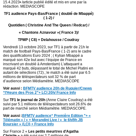
15.4.2023• /article publié édité et mis en une par la
rédaction. MEDIASCOPE
TF1 audience Pays-Bas/France ( doublé de Mbappé)
( 1-2) /
Quotidien ( Christine And The Queen / Redcar) /
« Chantons Aznavour »( France 3)/
TPMP ( C8) + Delahousse / Coudray
Vendredi 13 octobre 2023, sur TF1 à partir de 21h le
match de football Pays-Bas/France ( 1-2) ans le cadre
des qualifications Euro 2024 ; ( Kylian Mbappé a
marqué son 42e but avec l’équipe de France en
inscrivant un doublé à Amsterdam) L’attaquant a
marqué 42 buts, dépassant le total de Michel Platini en
autant de sélections (72).; le match a été suivi par 6.5
millions de téléspectateurs soit 32 % de part
d’audience selon Médiamétrie. MEDIASCOPE
Voir aussi :
BFMTV audience 20h de Ruquier/Cnews
“l’Heure des Pros 2”+ LCI 20h/ France Info
Sur
TF1 le journal de 20h
(Anne Claire Coudray) a été
suivi par 5.1 millions de téléspectateurs soit 26.6% de
part de marché selon Médiamétrie. MEDIASCOPE.
Voir aussi :
BFMTV audience“ Première Edition ”+ «
Télématin » / » + Morandini Live / « le 6h/9h JB
Boursier » (LCI) + France Info
Sur France 2 «
Les petits meurtres d’Agatha
Christie »
a été suivi par 2.7 millions de