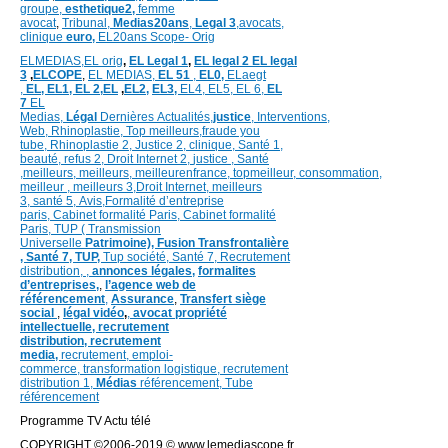
groupe,
esthetique2,
femme
avocat
,
Tribunal,
Medias20ans
,
Legal 3
,
avocats,
clinique
euro,
EL20ans Scope- Orig
ELMEDIAS,
EL orig
,
EL Legal 1
,
EL legal 2
EL legal
3
,
ELCOPE
,
EL MEDIAS,
EL 51
,
EL0,
ELaegt
,
EL,
EL1,
EL 2,
EL
,
EL2,
EL3,
EL4,
EL5,
EL 6,
EL
7
EL
Medias,
Légal
Dernières
Actualités,
justice
,
Interventions,
Web,
Rhinoplastie
,
Top meilleurs
,
fraude you
tube
,
Rhinoplastie 2
,
Justice 2
,
clinique
,
Santé 1
,
beauté,
refus 2
,
Droit Internet 2
,
justice
, Santé
,
meilleurs
,
meilleurs
,
meilleurenfrance,
topmeilleur,
consommation
,
meilleur ,
meilleurs 3,
Droit Internet
,
meilleurs
3,
santé 5,
Avis
,
Formalité d’entreprise
paris,
Cabinet formalité Paris,
Cabinet formalité
Paris,
TUP ( Transmission
Universelle
Patrimoine),
Fusion Transfrontalière
,
Santé 7, TUP,
Tup société,
Santé 7,
Recrutement
distribution,
,
annonces légales,
formalites
d’entreprises,
,
l’agence web de
référencement
,
Assurance
,
Transfert siège
social
,
légal vidéo
,
,
avocat propriété
intellectuelle, recrutement
distribution,
recrutement
media,
recrutement,
emploi-
commerce,
transformation
logistique,
recrutement
distribution
1,
Médias
référencement,
Tube
référencement
Programme TV Actu télé
COPYRIGHT ©2006-2019 © www.lemediascope.fr