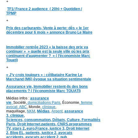
+
TF1/ France 2 audience ( 20h) + Quotidien /
TPMP
+
Prix des carburants- Vente à perte: dès « le 1er
décembre pour 6 mois » annonce Bruno Le Maire
Immobilier rentrée 2023 « la baisse des prix va
continuer » » quelle est la seule ville où les prix
continuent d’augmenter ? » ( l’économiste Marc
Touati)
+
« J’y crois toujours » : célibataire Karine Le
Marchand (M6) évoque sa situation sentimentale
Assurance vie, Immobilier restent-ils des bons
placements ? ( l’économiste Marc TOUATI)
Médias infos :
assurance
vie
,
Société,
domiciliations Paris
, Économie,
femme
avocat,
ABC
, Monde,
clinique
,
maquillage,
NKM
,
Médias
,
Argent
,
assurance
3,
clinique
,
Sciences,
consommation
,
Débats
, Culture,
Formalités
Paris,
Droit Internet,
patients
, CNRS,programmes
TV,
stars 2
,
euro,
France
,
justice 3
,
Droit Internet
2
,
Blog EL
, patients,
justice 2
,
avocats
accidents
,
avocats accident 2,
pub