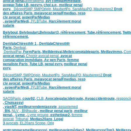
avocat penal,
avocatpena,
avt compaimmédiate,
avppar
,
Tube LB,
peevry
,
choi a.p ,
meilleur penal
evry,
DéceptSMP,
SMP
Origin,
MaubertPo,
SaraMauPO,
Mauberpro2
Droit
des affaires Paris,
meiavocat penalFmedias,
resp
civ avocat
,
avpenParMedias
,
avpenParMedi,
JYLBTube,
Harcèlement moral
salarie
Belvboul,
Belvboulart
,
Belvoulart3,
référencement,
Tube,référencement,
Twit
référencement,
DenValpChiresthfr 1 ,
DenValpChiresthfr
Paris,
Dentval,
DentvalPar,
FormParis,
Meilldentval
,
Meiletcomptableparis
,
Meillavimmo,
Com
avocat penal,
Choisir avocat penal,
avocat
comparution immédiate,
Av pen Paris,
femme
penaliste Paris
,Tube LB,
penal evry
,
meilleur penal
evry,
DéceptSMP,
SMP
Origin,
MaubertPo,
SaraMauPO,
Mauberpro2
Droit
des affaires Paris,
meiavocat penalFmedias,
resp
civ avocat
,
avpenParMedias
,
avpenParMedi,
JYLBTube,
Harcèlement moral
salarie
SAOSParis,
couv92,
CLB,
Avocalegalacidetroute,
Avoaccidentroute,
responci
,
Choisassvi
,
viasMT,
meilleurrendemtassvie
,
assuviemed
,
BN,
NLV ,
,
BNfraude
,
meilleur penal paris
,
meilleur
penal,
,
Lyme ,
Lyme groupe,
esthetique2,
femme
avocat
,
Tribunal,
Medias20ans
,
Legal
3
,
avocats,
EL20ans Scope- Orig
argtcomparameilleurassvi,
meilleusaviemédias
2,
MeilleurssviTop3
,
Meillass