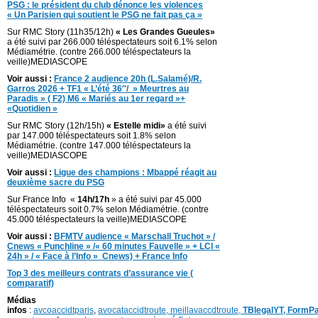
PSG : le président du club dénonce les violences
« Un Parisien qui soutient le PSG ne fait pas ça »
Sur RMC Story (11h35/12h)
« Les Grandes Gueules»
a été suivi par 266.000 téléspectateurs soit 6.1% selon
Médiamétrie. (contre 266.000 téléspectateurs la
veille)MEDIASCOPE
Voir aussi :
France 2 audience 20h (L.Salamé)/R.
Garros 2026 + TF1 « L’été 36″/ » Meurtres au
Paradis » ( F2) M6 « Mariés au 1er regard »+
«Quotidien »
Sur RMC Story (12h/15h)
« Estelle midi»
a été suivi
par 147.000 téléspectateurs soit 1.8% selon
Médiamétrie. (contre 147.000 téléspectateurs la
veille)MEDIASCOPE
Voir aussi :
Ligue des champions : Mbappé réagit au
deuxième sacre du PSG
Sur France Info «
14h/17h
» a été suivi par 45.000
téléspectateurs soit 0.7% selon Médiamétrie. (contre
45.000 téléspectateurs la veille)MEDIASCOPE
Voir aussi :
BFMTV audience « Marschall Truchot » /
Cnews « Punchline » /« 60 minutes Fauvelle » + LCI «
24h » / « Face à l’Info » Cnews) + France Info
Top 3 des meilleurs contrats d’assurance vie (
comparatif)
Médias
infos
:
avcoaccidtparis
,
avocataccidtroute,
meillavaccdtroute,
TBlegalYT,
FormPa