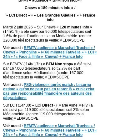
BFMTV audience « BFM Non stop» /
Cnews « 180 minutes info » /
» LCI Direct » + « Les Grandes Gueules » + France
info
Mardi 2 juin 2026 – Sur Cnews «
120 minutes info »
(14h/17h) a été suivi par 96.000 téléspectateurs soit
1.6% de part d’audience selon Médiamétrie. (contre
120.000 téléspectateurs la veille)MEDIASCOPE
Voir aussi :
BFMTV audience « Marschall Truchot » /
Cnews « Punchline » /« 60 minutes Fauvelle » + LCI «
24h » / « Face à l’Info » Cnews) + France Info
Sur BFMTV ( 14h/ 17h)
« BFM Non stop»
a été suivi
par 167.000 téléspectateurs soit 2.7% de part
d’audience selon Médiamétrie. (contre 167.000
téléspectateurs la veille)MEDIASCOPE
Voir aussi :
PSG violences après match : Lecornu
estime « qu’on ne peut pas en rester là » et n’exclut
pas une responsabilité financière des auteurs des
dégradations
Sur LC I (14h30)
« LCI Direct»
( Marie Aline Meliyi) a
été suivi par 119.000 téléspectateurs soit 2% selon
Médiamétrie. (contre 119.000 téléspectateurs la
veille)MEDIASCOPE
Voir aussi :
BFMTV audience « Marschall Truchot » /
Cnews « Punchline » /« 60 minutes Fauvelle » + LCI «
24h » / « Face à l’Info » Cnews) + France Info