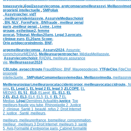
topassurvie
,
légal2assurviecompa,
argtcomparameilleurassvi,
Meillassvimed
proprieté intellectuelle
,
SMPoliak
,
Assvtropcher,
vidT
,
meilleurrendemtassvie,
AssurvieMediaschoisir
,
BN,
NLV ,
FormParis ,
BNfraude ,
meilleur penal
paris
,
meilleur penal,
,
Lyme ,
Lyme
groupe,
esthetique2,
femme
avocat
,
Tribunal,
Medias20ans,
Legal 3
,
avocats,
clinique
euro,
EL20ans Scope-
Orig
avtdgecorpindmnis,
BNF,
argemeilleurviecompa ,
Assurvi2024,
Assurvie:
commchoirurMEDIAS
,
Meilleureargentropcher,
Médias
Meillassvie
,
Assurviecomchoisir,
RADIAL meilleure assurance
vie
,
Meilleureassur2024
CBLtube,
avoaccitroute
FraudBNpic,
BNF,
Maugepodecep,
YTFdeClos
FdeClo
proprieté
intellectuelle
,
SMPoliak
Compmeilassviemedias,
Meillassvimedia,
meillassrv
Meilleneurpsipari,
meilleuravocataccidentcorpor,
meilleuavocataccidroute,
N
orig
,
EL Legal 1
,
EL legal 2
EL legal 3
,
ELCOPE
,
EL
MEDIAS,
EL 51
,
EL0,
ELaegt ,
EL,
EL1,
EL
2,
EL
,
EL2,
EL3,
EL4,
EL5,
EL 6,
EL 7
EL
Medias,
Légal
Dernières
Actualités,
justice
,
Top
meilleurs
,
fraude you tube
,
Rhinoplastie 2
,
Justice
2
,
clinique
,
Santé 1
, beauté,
refus 2
,
Droit Internet
2
,
justice
, Santé ,
meilleurs
,
meilleurs
,
meilleurenfrance,
topmeilleur,
consommation
,
meilleur ,
meilleurs 3,
Droit Internet
,
meilleurs 3,
santé
5,
Avis
,
Formalité d’entreprise paris,
Cabinet formalité