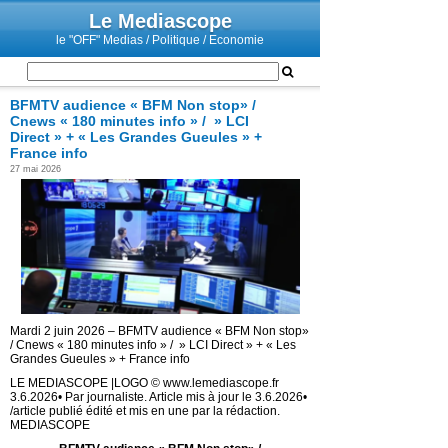
Le Mediascope
le "OFF" Medias / Politique / Economie
BFMTV audience « BFM Non stop» /
Cnews « 180 minutes info » / » LCI
Direct » + « Les Grandes Gueules » +
France info
27 mai 2026
Mardi 2 juin 2026 – BFMTV audience « BFM Non stop»
/ Cnews « 180 minutes info » / » LCI Direct » + « Les
Grandes Gueules » + France info
LE MEDIASCOPE |LOGO © www.lemediascope.fr
3.6.2026• Par journaliste. Article mis à jour le 3.6.2026•
/article publié édité et mis en une par la rédaction.
MEDIASCOPE