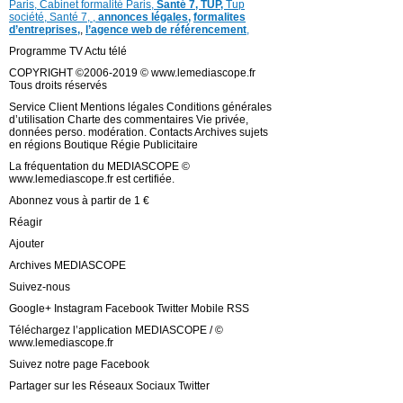
Paris,
Cabinet formalité Paris,
Santé 7, TUP,
Tup
société,
Santé 7
,
,
annonces légales,
formalites
d’entreprises,
,
l’agence web de référencement
,
Programme TV Actu télé
COPYRIGHT ©2006-2019 © www.lemediascope.fr
Tous droits réservés
Service Client Mentions légales Conditions générales
d’utilisation Charte des commentaires Vie privée,
données perso. modération. Contacts Archives sujets
en régions Boutique Régie Publicitaire
La fréquentation du MEDIASCOPE ©
www.lemediascope.fr est certifiée.
Abonnez vous à partir de 1 €
Réagir
Ajouter
Archives MEDIASCOPE
Suivez-nous
Google+ Instagram Facebook Twitter Mobile RSS
Téléchargez l’application MEDIASCOPE / ©
www.lemediascope.fr
Suivez notre page Facebook
Partager sur les Réseaux Sociaux Twitter