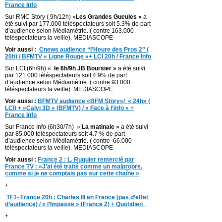
France Info
Sur RMC Story ( 9h/12h) »
Les Grandes Gueules »
a
été suivi par 177.000 téléspectateurs soit 5.3% de part
d’audience selon Médiamétrie. ( contre 163.000
téléspectateurs la veille). MEDIASCOPE
Voir aussi :
Cnews audience “l’Heure des Pros 2” (
20h) / BFMTV « Ligne Rouge »+ LCI 20h / France Info
Sur LCI (6h/9h) «
le 6h/9h JB Boursier »
a été suivi
par 121.000 téléspectateurs soit 4.9% de part
d’audience selon Médiamétrie. ( contre 93.000
téléspectateurs la veille). MEDIASCOPE
Voir aussi :
BFMTV audience «BFM Story»/ « 24h» (
LCI) + »Calvi 3D » (BFMTV) / « Face à l’info » +
France Info
Sur France Info (6h30/7h) »
La matinale »
a été suivi
par 85.000 téléspectateurs soit 4.7 % de part
d’audience selon Médiamétrie. ( contre 66.000
téléspectateurs la veille). MEDIASCOPE
Voir aussi :
France 2 : L. Ruquier remercié par
France TV : »J’ai été traité comme un malpropre,
comme si je ne comptais pas sur cette chaîne »
+
TF1- France 20h : Charles III en France (pas d’effet
d’audience) / « l’Impasse » (France 2) + Quotidien
+