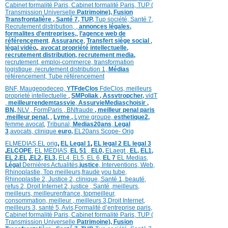
Cabinet formalité Paris,
Cabinet formalité Paris,
TUP (
Transmission Universelle
Patrimoine),
Fusion
Transfrontalière ,
Santé 7, TUP,
Tup société,
Santé 7,
Recrutement distribution,
,
annonces légales,
formalites d’entreprises,
,
l’agence web de
référencement
,
Assurance
,
Transfert siège social
,
légal vidéo
,
,
avocat propriété intellectuelle,
recrutement distribution,
recrutement media,
recrutement,
emploi-commerce,
transformation
logistique,
recrutement distribution
1,
Médias
référencement,
Tube référencement
BNF,
Maugepodecep,
YTFdeClos
FdeClos,
meilleurs
proprieté intellectuelle
,
SMPoliak ,
Assvtropcher,
vidT
,
meilleurrendemtassvie
,
AssurvieMediaschoisir ,
BN,
NLV ,
FormParis ,
BNfraude
,
meilleur penal paris
,
meilleur penal,
,
Lyme ,
Lyme groupe,
esthetique2,
femme avocat
,
Tribunal,
Medias20ans
,
Legal
3
,
avocats, clinique
euro,
EL20ans Scope- Orig
ELMEDIAS,
EL orig
,
EL Legal 1
,
EL legal 2
EL legal 3
,
ELCOPE
,
EL MEDIAS,
EL 51
,
EL0,
ELaegt ,
EL,
EL1,
EL 2,
EL
,
EL2,
EL3,
EL4,
EL5,
EL 6,
EL 7
EL Medias,
Légal
Dernières
Actualités,
justice
,
Interventions, Web,
Rhinoplastie
,
Top meilleurs
,
fraude you tube
,
Rhinoplastie 2
,
Justice 2
,
clinique
,
Santé 1
, beauté,
refus 2
,
Droit Internet 2
,
justice
, Santé ,
meilleurs
,
meilleurs
,
meilleurenfrance,
topmeilleur,
consommation
, meilleur ,
meilleurs 3,
Droit Internet
,
meilleurs 3,
santé 5,
Avis
,
Formalité d’entreprise paris,
Cabinet formalité Paris,
Cabinet formalité Paris,
TUP (
Transmission Universelle
Patrimoine),
Fusion