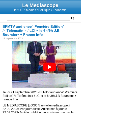
Le Mediascope
le "OFF" Medias / Politique / Economie
BFMTV audience“ Première Edition”
/« Télématin » / LCI « le 6h/9h J.B
Boursier» + France Info
12 septembre 2023
Jeudi 21 septembre 2023 -BFMTV audience“ Première
Edition” /« Télématin » / LCI « le 6h/9h J.B Boursier» +
France Info
LE MEDIASCOPE |LOGO © www.lemediascope.fr
22.09.2023• Par journaliste. Article mis à jour le
22.09.2023• /article publié édité et mis en une par la