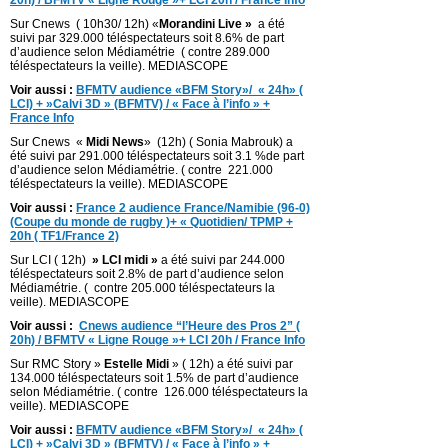
20h) / BFMTV « Ligne Rouge »+ LCI 20h / France Info
Sur Cnews ( 10h30/ 12h) «
Morandini Live »
a été
suivi par 329.000 téléspectateurs soit 8.6% de part
d’audience selon Médiamétrie ( contre 289.000
téléspectateurs la veille). MEDIASCOPE
Voir aussi :
BFMTV audience «BFM Story»/ « 24h» (
LCI) + »Calvi 3D » (BFMTV) / « Face à l’info » +
France Info
Sur Cnews «
Midi News
» (12h) ( Sonia Mabrouk) a
été suivi par 291.000 téléspectateurs soit 3.1 %de part
d’audience selon Médiamétrie. ( contre 221.000
téléspectateurs la veille). MEDIASCOPE
Voir aussi :
France 2 audience France/Namibie (96-0)
(Coupe du monde de rugby )+ « Quotidien/ TPMP +
20h ( TF1/France 2)
Sur LCI ( 12h)
» LCI midi »
a été suivi par 244.000
téléspectateurs soit 2.8% de part d’audience selon
Médiamétrie. ( contre 205.000 téléspectateurs la
veille). MEDIASCOPE
Voir aussi :
Cnews audience “l’Heure des Pros 2” (
20h) / BFMTV « Ligne Rouge »+ LCI 20h / France Info
Sur RMC Story »
Estelle Midi
» ( 12h) a été suivi par
134.000 téléspectateurs soit 1.5% de part d’audience
selon Médiamétrie. ( contre 126.000 téléspectateurs la
veille). MEDIASCOPE
Voir aussi :
BFMTV audience «BFM Story»/ « 24h» (
LCI) + »Calvi 3D » (BFMTV) / « Face à l’info » +