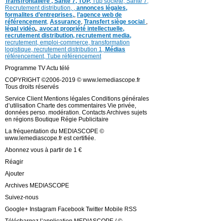
Transfrontalière ,
Santé 7, TUP,
Tup société,
Santé 7,
Recrutement distribution,
,
annonces légales,
formalites d’entreprises,
,
l’agence web de
référencement
,
Assurance
,
Transfert siège social
,
légal vidéo
,
,
avocat propriété intellectuelle,
recrutement distribution,
recrutement media,
recrutement,
emploi-commerce,
transformation
logistique,
recrutement distribution
1,
Médias
référencement,
Tube référencement
Programme TV Actu télé
COPYRIGHT ©2006-2019 © www.lemediascope.fr
Tous droits réservés
Service Client Mentions légales Conditions générales
d’utilisation Charte des commentaires Vie privée,
données perso. modération. Contacts Archives sujets
en régions Boutique Régie Publicitaire
La fréquentation du MEDIASCOPE ©
www.lemediascope.fr est certifiée.
Abonnez vous à partir de 1 €
Réagir
Ajouter
Archives MEDIASCOPE
Suivez-nous
Google+ Instagram Facebook Twitter Mobile RSS