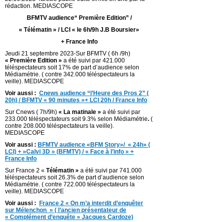
rédaction. MEDIASCOPE
BFMTV audience“ Première Edition” /
« Télématin » / LCI « le 6h/9h J.B Boursier»
+ France Info
Jeudi 21 septembre 2023-Sur BFMTV ( 6h /9h)
« Première Edition »
a été suivi par 421.000
téléspectateurs soit 17% de part d’audience selon
Médiamétrie. ( contre 342.000 téléspectateurs la
veille). MEDIASCOPE
Voir aussi :
Cnews audience “l’Heure des Pros 2” (
20h) / BFMTV « 90 minutes »+ LCI 20h / France Info
Sur Cnews ( 7h/9h)
« La matinale »
a été suivi par
233.000 téléspectateurs soit 9.3% selon Médiamétrie
.
(
contre 208.000 téléspectateurs la veille).
MEDIASCOPE
Voir aussi :
BFMTV audience «BFM Story»/ « 24h» (
LCI) + »Calvi 3D » (BFMTV) / « Face à l’info » +
France Info
Sur France 2 «
Télématin »
a été suivi par 741.000
téléspectateurs soit 26.3% de part d’audience selon
Médiamétrie. ( contre 722.000 téléspectateurs la
veille). MEDIASCOPE
Voir aussi :
France 2 « On m’a interdit d’enquêter
sur Mélenchon » ( l’ancien présentateur de
« Complément d’enquête » Jacques Cardoze)