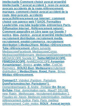
intellectuelle
Comment choisir avocat propriété
intellectuelle ?
avocat accident 1
,
resp civ avocat
,
avocats accidents de la route,
référencement,
marques
,
comment choisir avocat accident de la
route
,
blog
avocats
,
accidents
avocat
,
Référencement sur Internet : comment
choisir son agence web ?
SAOS
,
Formalites
Leadership,
you tube leadership,
entreprises Paris
,
Diffamation Internet
,
Référencement naturel :
Comment apparaître en 1ère page sur Google ?
justice
,
blog
,
Justice
,
avocat propriété intellectuelle,
recrutement distribution,
recrutement media,
recrutement,
emploi-commerce,
recrutement
distribution
1,
Medias20ans,
Médias
référencement,
Tube référencement,
affaire suivante,
MediascopeFacebook,
MediascopeConso,
MediascopeWiktionnaire,
MediascopeEtablissements
MEDIASCOPE Societe 97,
TwitterMEDIASCOPE,
FBMEDIASCOPE
,
ArgMEDIASCOPE
Avoamian
Avoamianpari ,
Bnpics,
argbn,
refbn ,
ColiCIvi,
Remypics ,
ROUX2,
Bazr,
Medias
arg
recrutement
distribution
1,
Medias20ans,
RogeL
Form ,
Bnjus,
Médias
référencement,
Dompari17,
Vidnikol
,
Paridom ,
Parisdom,
DomParismoinscher,
Parisdomn°1
,
Domentreprisparis,
B. Andre ,
Portalier
Bn
,
Bn oc
,
BnTube,
Filiat
,
domiciliation paris
,
MaudT
,
DDJ,
BB
n
ew,
Rakin ,
Meillvocapp
,
recrutement distribution
1,
Fraudes pic,
Alexis
,
Meilleure inde
minisation
,
meilleur
référencement
,
Justice
,
Paris,
Paris,
meilleur
référencement,
Colin
,
motos,
ROUX
, Avocat permis