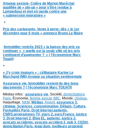
Attaque sexiste- Colère de Marion Maréchal
qualifiée de « pin-up » pour s’être rendue à
Lampedusa et met en garde contre une
« submersion migratoire »
+
Prix des carburants- Vente à perte: dès « le 1er
décembre pour 6 mois » annonce Bruno Le Maire
Immobilier rentrée 2023 « la baisse des prix va
continuer » » quelle est la seule ville où les prix
continuent d’augmenter ? » ( l’économiste Marc
Touati)
+
« J’y crois toujours » : célibataire Karine Le
Marchand (M6) évoque sa situation sentimentale
Assurance vie, Immobilier restent-ils des bons
placements ? ( l’économiste Marc TOUATI)
Médias infos :
assurance vie
,
Société,
domiciliations
Paris
, Économie,
femme avocat,
ABC
, Monde,
clinique
,
maquillage,
NKM
,
Médias
,
Argent
,
assurance 3,
clinique
, Sciences,
consommation
,
D
ébats
,
Culture,
Formalités Paris,
Droit Internet,
patients
,
CNRS,programmes TV,
stars 2
,
euro,
France
,
justice
3
,
Droit Internet 2
,
Blog EL
, patients,
justice 2
,
avocats accidents
,
avocats accident 2,
pub 3,
CEDH
,
domiciliation Paris,
legal dom,
meilleurs proprieté