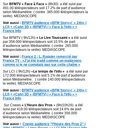
Sur
BFMTV « Face à Face »
(8h30) a été suivi par
491.00 téléspectateurs soit 17.2% de part d’audience
selon Médiamétrie. ( contre 385.000 téléspectateurs la
veille). MEDIASCOPE
Voir aussi :
BFMTV audience «BFM Story»/ « 24h» (
LCI) + »Calvi 3D » (BFMTV) / « Face à l’info » +
France Info
Sur BFMTV ( 9h/12h)
» Le Live Toussaint »
a été suivi
par 358.000 téléspectateurs soit 10.5% de part
d’audience selon Médiamétrie. ( contre 265.000
téléspectateurs la veille). MEDIASCOPE
Voir aussi :
France 2 : L. Ruquier remercié par
France TV : »J’ai été traité comme un malpropre,
comme si je ne comptais pas sur cette chaîne »
Sur LCI ( 9h/12h) «
Le temps de l’info »
a été suivi par
172.000 téléspectateurs soit 5.1% de part d’audience
selon Médiamétrie. ( contre 140.000 téléspectateurs
la veille). MEDIASCOPE
Voir aussi :
BFMTV audience «BFM Story»/ « 24h» (
LCI) + »Calvi 3D » (BFMTV) / « Face à l’info » +
France Info
Sur Cnews
« L’Heure des Pros
» (9h/10h26) a été
suivi par 419.00 téléspectateurs soit 14.6% de part
d’audience selon Médiamétrie. ( contre 356.000
téléspectateurs la veille). MEDIASCOPE
Voir aussi :
Cnews audience “l’Heure des Pros 2” (