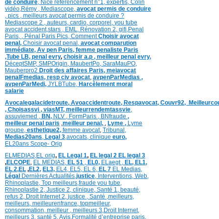
de conduire
,
Nice référencement n°1,
expertis,
Colin
vidéo,
Rémy
,
Mediascope,
avocat permis de conduire
,
pics
,
meilleurs avocat permis de conduire ?
Mediascope 2 ,
auteurs,
cardio,
corpore
l,
you tube
avocat accident,
stars
,
EML,
Rénovation 2
,
gifi,
Penal
Paris,
,
Pénal Paris Pics,
Comment
Choisir avocat
penal,
Choisir avocat penal,
avocat comparution
immédiate,
Av pen Paris,
femme penaliste Paris
,Tube LB,
penal evry
,
choisir a.p ,
meilleur penal evry,
DéceptSMP,
SMP
Origin,
MaubertPo,
SaraMauPO,
Mauberpro2
Droit des affaires Paris,
meiavocat
penalFmedias,
resp civ avocat
,
avpenParMedias ,
avpenParMedi,
JYLBTube,
Harcèlement moral
salarie
Avocalegalacidetroute,
Avoaccidentroute,
Respavocat,
Couvr92,
Meilleurc
,
Choisassvi ,
viasMT,
meilleurrendemtassvie
,
assuviemed ,
BN,
NLV ,
FormParis ,
BNfraude
,
meilleur penal paris
,
meilleur penal,
,
Lyme ,
Lyme
groupe,
esthetique2,
femme avocat
,
Tribunal,
Medias20ans
,
Legal 3
,
avocats, clinique
euro,
EL20ans Scope- Orig
ELMEDIAS,
EL orig
,
EL Legal 1
,
EL legal 2
EL legal 3
,
ELCOPE
,
EL MEDIAS,
EL 51
,
EL0,
ELaegt ,
EL,
EL1,
EL 2,
EL
,
EL2,
EL3,
EL4,
EL5,
EL 6,
EL 7
EL Medias,
Légal
Dernières
Actualités,
justice
,
Interventions, Web,
Rhinoplastie
,
Top meilleurs
,
fraude you tube
,
Rhinoplastie 2
,
Justice 2
,
clinique
,
Santé 1
, beauté,
refus 2
,
Droit Internet 2
,
justice
, Santé ,
meilleurs
,
meilleurs
,
meilleurenfrance,
topmeilleur,
consommation
, meilleur ,
meilleurs 3,
Droit Internet
,
meilleurs 3,
santé 5,
Avis
,
Formalité d’entreprise paris,