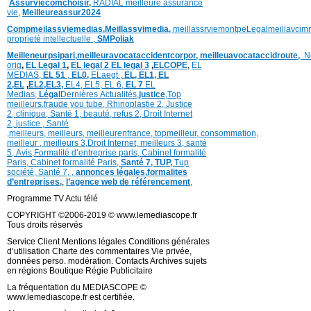
Assurviecomchoisir,
RADIAL meilleure assurance
vie
,
Meilleureassur2024
Compmeilassviemedias,
Meillassvimedia,
meillassrviemontpe
Legalmeillavci
proprieté intellectuelle
,
SMPoliak
Meilleneurpsipari,
meilleuravocataccidentcorpor,
meilleuavocataccidroute,
N
orig
,
EL Legal 1
,
EL legal 2
EL legal 3
,
ELCOPE
,
EL
MEDIAS,
EL 51
,
EL0,
ELaegt ,
EL,
EL1,
EL
2,
EL
,
EL2,
EL3,
EL4,
EL5,
EL 6,
EL 7
EL
Medias,
Légal
Dernières
Actualités,
justice
,
Top
meilleurs
,
fraude you tube
,
Rhinoplastie 2
,
Justice
2
,
clinique
,
Santé 1
, beauté,
refus 2
,
Droit Internet
2
,
justice
, Santé
,
meilleurs
,
meilleurs
,
meilleurenfrance,
topmeilleur,
consommation
,
meilleur ,
meilleurs 3,
Droit Internet
,
meilleurs 3,
santé
5,
Avis
,
Formalité d’entreprise paris,
Cabinet formalité
Paris,
Cabinet formalité Paris,
Santé 7, TUP,
Tup
société,
Santé 7
,
,
annonces légales,
formalites
d’entreprises,
,
l’agence web de référencement
,
Programme TV Actu télé
COPYRIGHT ©2006-2019 © www.lemediascope.fr
Tous droits réservés
Service Client Mentions légales Conditions générales
d’utilisation Charte des commentaires Vie privée,
données perso. modération. Contacts Archives sujets
en régions Boutique Régie Publicitaire
La fréquentation du MEDIASCOPE ©
www.lemediascope.fr est certifiée.