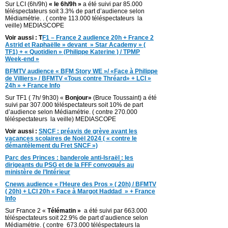
Sur LCI (6h/9h)
« le 6h/9h »
a été suivi par 85.000
téléspectateurs soit 3.3% de part d’audience selon
Médiamétrie. . ( contre 113.000 téléspectateurs la
veille) MEDIASCOPE
Voir aussi : T
F1 – France 2 audience 20h + France 2
Astrid et Raphaëlle » devant » Star Academy » (
TF1) + « Quotidien » (Philippe Katerine ) / TPMP
Week-end »
BFMTV audience « BFM Story WE »/ «Face à Philippe
de Villiers» / BFMTV «Tous contre Thréard» + LCI »
24h » + France Info
Sur TF1 ( 7h/ 9h30) «
Bonjour»
(Bruce Toussaint) a été
suivi par 307.000 téléspectateurs soit 10% de part
d’audience selon Médiamétrie. ( contre 270.000
téléspectateurs la veille) MEDIASCOPE
Voir aussi :
SNCF : préavis de grève avant les
vacances scolaires de Noël 2024 ( « contre le
démantèlement du Fret SNCF »)
Parc des Princes : banderole anti-Israël : les
dirigeants du PSG et de la FFF convoqués au
ministère de l’Intérieur
Cnews audience « l’Heure des Pros » ( 20h) / BFMTV
( 20h) + LCI 20h « Face à Margot Haddad » + France
Info
Sur France 2 «
Télématin »
a été suivi par 663.000
téléspectateurs soit 22.9% de part d’audience selon
Médiamétrie. ( contre 673.000 téléspectateurs la