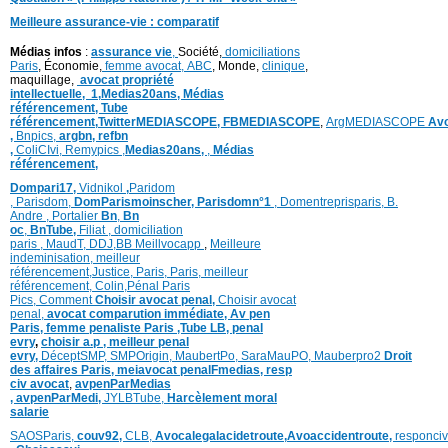
Meilleure assurance-vie : comparatif
Médias infos
:
assurance vie
,
Société,
domiciliations
Paris
, Économie,
femme avocat,
ABC
, Monde,
clinique
,
maquillage,
avocat propriété
intellectuelle,
1,
Medias20ans,
Médias
référencement,
Tube
référencement,
TwitterMEDIASCOPE,
FBMEDIASCOPE
,
ArgMEDIASCOPE
Av
,
Bnpics,
argbn,
refbn
,
ColiCIvi,
Remypics
,
Medias20ans,
,
Médias
référencement,
Dompari17,
Vidnikol
,
Paridom
,
Parisdom,
DomParismoinscher,
Parisdomn°1
,
Domentreprisparis,
B.
Andre ,
Portalier
Bn
,
Bn
oc
,
BnTube,
Filiat
,
domiciliation
paris
,
MaudT
,
DDJ,
BB
Meillvocapp
,
Meilleure
inde
minisation
,
meilleur
référencement
,
Justice
,
Paris,
Paris,
meilleur
référencement,
Colin
,
Pénal Paris
Pics,
Comment
Choisir avocat penal,
Choisir avocat
penal,
avocat comparution immédiate,
Av pen
Paris,
femme penaliste Paris
,Tube LB,
penal
evry
,
choisir a.p ,
meilleur penal
evry,
DéceptSMP,
SMP
Origin,
MaubertPo,
SaraMauPO,
Mauberpro2
Droit
des affaires Paris,
meiavocat penalFmedias,
resp
civ avocat
,
avpenParMedias
,
avpenParMedi,
JYLBTube,
Harcèlement moral
salarie
SAOSParis,
couv92,
CLB,
Avocalegalacidetroute,
Avoaccidentroute,
responci