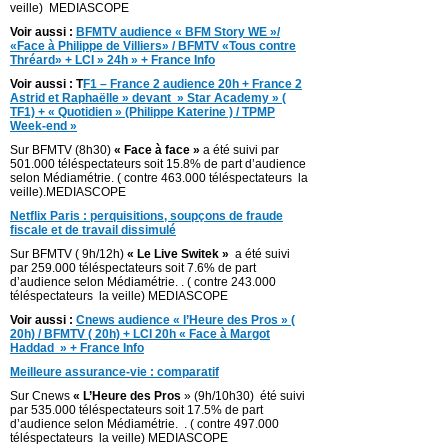
veille) MEDIASCOPE
Voir aussi :
BFMTV audience « BFM Story WE »/
«Face à Philippe de Villiers» / BFMTV «Tous contre
Thréard» + LCI » 24h » + France Info
Voir aussi : T
F1 – France 2 audience 20h + France 2
Astrid et Raphaëlle » devant » Star Academy » (
TF1) + « Quotidien » (Philippe Katerine ) / TPMP
Week-end »
Sur BFMTV (8h30)
« Face à face »
a été suivi par
501.000 téléspectateurs soit 15.8% de part d’audience
selon Médiamétrie. ( contre 463.000 téléspectateurs la
veille).MEDIASCOPE
Netflix Paris : perquisitions, soupçons de fraude
fiscale et de travail dissimulé
Sur BFMTV ( 9h/12h)
« Le Live Switek »
a été suivi
par 259.000 téléspectateurs soit 7.6% de part
d’audience selon Médiamétrie. . ( contre 243.000
téléspectateurs la veille) MEDIASCOPE
Voir aussi :
Cnews audience « l’Heure des Pros » (
20h) / BFMTV ( 20h) + LCI 20h « Face à Margot
Haddad » + France Info
Meilleure assurance-vie : comparatif
Sur Cnews
« L’Heure des Pros
» (9h/10h30) été suivi
par 535.000 téléspectateurs soit 17.5% de part
d’audience selon Médiamétrie. . ( contre 497.000
téléspectateurs la veille) MEDIASCOPE