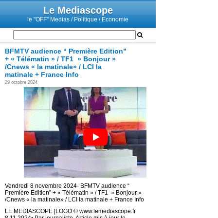
Le Mediascope
le "OFF" Medias / Politique / Economie
BFMTV audience “ Première Edition”
+ « Télématin » / TF1 » Bonjour »
/Cnews « la matinale» / LCI la
matinale + France Info
29 octobre 2024
Vendredi 8 novembre 2024- BFMTV audience “
Première Edition” + « Télématin » / TF1 » Bonjour »
/
Cnews « la matinale» / LCI la matinale + France Info
LE MEDIASCOPE |LOGO © www.lemediascope.fr