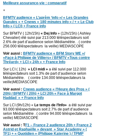
Meilleure assurance-vie : comparatif
+
BFMTV audience « L’aprèm ‘info »/ « Les Grandes
Gueules » + Cnews « 180 minutes info » / + « Le Club
Info » ( LCI) + France info
Sur BFMTV ( 12h/15h)
« Dej Info
» (12h/15h) ( Ashley
Chevalier) été suivi par 213.000 téléspectateurs soit
2.6% de part d’audience selon Médiamétrie. . ( contre
256.000 téléspectateurs la veille) MEDIASCOPE
Voir aussi :
BFMTV audience « BFM Story WE »/
«Face à Philippe de Villiers» / BFMTV «Tous contre
Thréard» + LCI » 24h » + France Info
Sur LCI ( 12h)
» LCI midi »
a été suivi par 112.000
téléspectateurs soit 1.3% de part d’audience selon
Médiamétrie. ( contre 134.000 téléspectateurs la
veille)MEDIASCOPE
Voir aussi :
Cnews audience « l’Heure des Pros » (
20h) / BFMTV ( 20h) + LCI 20h « Face à Margot
Haddad » + France Info
Sur LCI (9h/12h) «
Le temps de l’Info»
a été suivi par
93.000 téléspectateurs soit 2.7% de part d’audience
selon Médiamétrie . ( contre 94.000 téléspectateurs la
veille) MEDIASCOPE
Voir aussi : T
F1 – France 2 audience 20h + France 2
Astrid et Raphaëlle » devant » Star Academy » (
TF1) + « Quotidien » (Philippe Katerine ) / TPMP