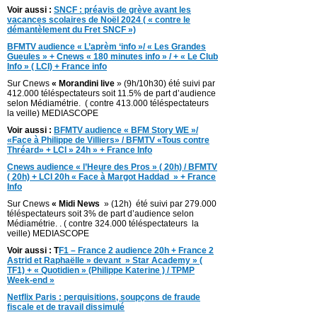
Voir aussi :
SNCF : préavis de grève avant les
vacances scolaires de Noël 2024 ( « contre le
démantèlement du Fret SNCF »)
BFMTV audience « L’aprèm ‘info »/ « Les Grandes
Gueules » + Cnews « 180 minutes info » / + « Le Club
Info » ( LCI) + France info
Sur Cnews
« Morandini live
» (9h/10h30) été suivi par
412.000 téléspectateurs soit 11.5% de part d’audience
selon Médiamétrie. ( contre 413.000 téléspectateurs
la veille) MEDIASCOPE
Voir aussi :
BFMTV audience « BFM Story WE »/
«Face à Philippe de Villiers» / BFMTV «Tous contre
Thréard» + LCI » 24h » + France Info
Cnews audience « l’Heure des Pros » ( 20h) / BFMTV
( 20h) + LCI 20h « Face à Margot Haddad » + France
Info
Sur Cnews
« Midi News
» (12h) été suivi par 279.000
téléspectateurs soit 3% de part d’audience selon
Médiamétrie. . ( contre 324.000 téléspectateurs la
veille) MEDIASCOPE
Voir aussi : T
F1 – France 2 audience 20h + France 2
Astrid et Raphaëlle » devant » Star Academy » (
TF1) + « Quotidien » (Philippe Katerine ) / TPMP
Week-end »
Netflix Paris : perquisitions, soupçons de fraude
fiscale et de travail dissimulé