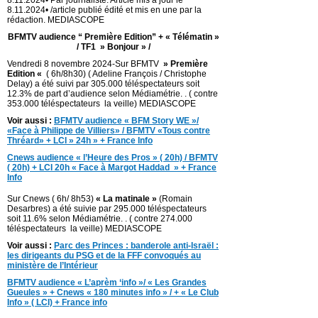
8.11.2024• Par journaliste. Article mis à jour le
8.11.2024• /article publié édité et mis en une par la
rédaction. MEDIASCOPE
BFMTV audience “ Première Edition” + « Télématin »
/ TF1 » Bonjour » /
Vendredi 8 novembre 2024-Sur BFMTV
» Première
Edition «
( 6h/8h30) ( Adeline François / Christophe
Delay) a été suivi par 305.000 téléspectateurs soit
12.3% de part d’audience selon Médiamétrie. . ( contre
353.000 téléspectateurs la veille) MEDIASCOPE
Voir aussi :
BFMTV audience « BFM Story WE »/
«Face à Philippe de Villiers» / BFMTV «Tous contre
Thréard» + LCI » 24h » + France Info
Cnews audience « l’Heure des Pros » ( 20h) / BFMTV
( 20h) + LCI 20h « Face à Margot Haddad » + France
Info
Sur Cnews ( 6h/ 8h53)
« La matinale »
(Romain
Desarbres) a été suivie par 295.000 téléspectateurs
soit 11.6% selon Médiamétrie. . ( contre 274.000
téléspectateurs la veille) MEDIASCOPE
Voir aussi :
Parc des Princes : banderole anti-Israël :
les dirigeants du PSG et de la FFF convoqués au
ministère de l’Intérieur
BFMTV audience « L’aprèm ‘info »/ « Les Grandes
Gueules » + Cnews « 180 minutes info » / + « Le Club
Info » ( LCI) + France info