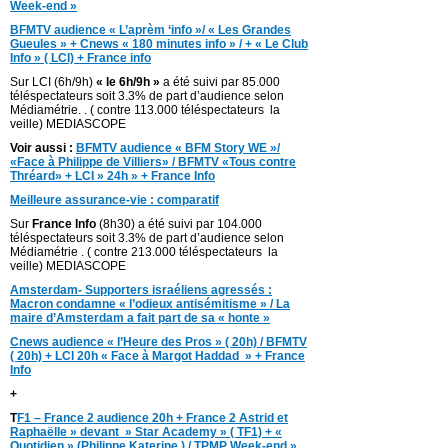
Week-end »
BFMTV audience « L’aprèm ‘info »/ « Les Grandes
Gueules » + Cnews « 180 minutes info » / + « Le Club
Info » ( LCI) + France info
Sur LCI (6h/9h)
« le 6h/9h »
a été suivi par 85.000
téléspectateurs soit 3.3% de part d’audience selon
Médiamétrie. . ( contre 113.000 téléspectateurs la
veille) MEDIASCOPE
Voir aussi :
BFMTV audience « BFM Story WE »/
«Face à Philippe de Villiers» / BFMTV «Tous contre
Thréard» + LCI » 24h » + France Info
Meilleure assurance-vie : comparatif
Sur
France Info
(8h30) a été suivi par 104.000
téléspectateurs soit 3.3% de part d’audience selon
Médiamétrie . ( contre 213.000 téléspectateurs la
veille) MEDIASCOPE
Amsterdam- Supporters israéliens agressés :
Macron condamne « l’odieux antisémitisme » / La
maire d’Amsterdam a fait part de sa « honte »
Cnews audience « l’Heure des Pros » ( 20h) / BFMTV
( 20h) + LCI 20h « Face à Margot Haddad » + France
Info
+
T
F1 – France 2 audience 20h + France 2 Astrid et
Raphaëlle » devant » Star Academy » ( TF1) + «
Quotidien » (Philippe Katerine ) / TPMP Week-end »