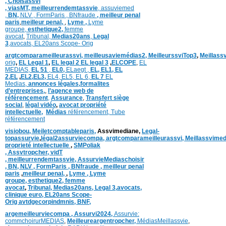
,
Choisassvi
,
viasMT,
meilleurrendemtassvie
,
assuviemed
,
BN,
NLV ,
FormParis ,
BNfraude
,
meilleur penal
paris
,
meilleur penal,
,
Lyme ,
Lyme
groupe,
esthetique2,
femme
avocat
,
Tribunal,
Medias20ans
,
Legal
3
,
avocats,
EL20ans Scope- Orig
argtcomparameilleurassvi,
meilleusaviemédias
2,
MeilleurssviTop3
,
Meillass
orig
,
EL Legal 1
,
EL legal 2
EL legal 3
,
ELCOPE
,
EL
MEDIAS,
EL 51
,
EL0,
ELaegt ,
EL,
EL1,
EL
2,
EL
,
EL2,
EL3,
EL4,
EL5,
EL 6,
EL 7
EL
Medias,
annonces légales,
formalites
d’entreprises,
,
l’agence web de
référencement
,
Assurance
,
Transfert siège
social
,
légal vidéo
,
avocat propriété
intellectuelle
,
Médias
référencement,
Tube
référencement
visiobou
,
Meiletcomptableparis
,
Assvimediane,
Legal-
topassurvie
,
légal2assurviecompa,
argtcomparameilleurassvi,
Meillassvimed
proprieté intellectuelle
,
SMPoliak
,
Assvtropcher,
vidT
,
meilleurrendemtassvie,
AssurvieMediaschoisir
,
BN,
NLV ,
FormParis ,
BNfraude ,
meilleur penal
paris
,
meilleur penal,
,
Lyme ,
Lyme
groupe,
esthetique2,
femme
avocat
,
Tribunal,
Medias20ans,
Legal 3
,
avocats,
clinique
euro,
EL20ans Scope-
Orig
avtdgecorpindmnis,
BNF,
argemeilleurviecompa ,
Assurvi2024,
Assurvie:
commchoirurMEDIAS
,
Meilleureargentropcher,
Médias
Meillassvie
,