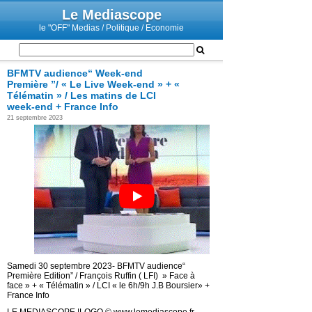
Le Mediascope
le "OFF" Medias / Politique / Economie
BFMTV audience“ Week-end
Première ”/ « Le Live Week-end » + «
Télématin » / Les matins de LCI
week-end + France Info
21 septembre 2023
Samedi 30 septembre 2023- BFMTV audience“
Première Edition” / François Ruffin ( LFI) » Face à
face » + « Télématin » / LCI « le 6h/9h J.B Boursier» +
France Info