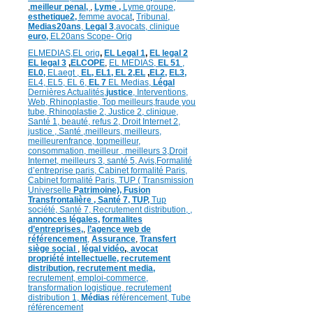
,
meilleur penal,
,
Lyme ,
Lyme groupe,
esthetique2,
femme avocat
,
Tribunal,
Medias20ans
,
Legal 3
,
avocats, clinique
euro,
EL20ans Scope- Orig
ELMEDIAS,
EL orig
,
EL Legal 1
,
EL legal 2
EL legal 3
,
ELCOPE
,
EL MEDIAS,
EL 51
,
EL0,
ELaegt ,
EL,
EL1,
EL 2,
EL
,
EL2,
EL3,
EL4,
EL5,
EL 6,
EL 7
EL Medias,
Légal
Dernières
Actualités,
justice
,
Interventions,
Web,
Rhinoplastie
,
Top meilleurs
,
fraude you
tube
,
Rhinoplastie 2
,
Justice 2
,
clinique
,
Santé 1
, beauté,
refus 2
,
Droit Internet 2
,
justice
, Santé ,
meilleurs
,
meilleurs
,
meilleurenfrance,
topmeilleur,
consommation
, meilleur ,
meilleurs 3,
Droit
Internet
,
meilleurs 3,
santé 5,
Avis
,
Formalité
d’entreprise paris,
Cabinet formalité Paris,
Cabinet formalité Paris,
TUP ( Transmission
Universelle
Patrimoine),
Fusion
Transfrontalière ,
Santé 7, TUP,
Tup
société,
Santé 7,
Recrutement distribution,
,
annonces légales,
formalites
d’entreprises,
,
l’agence web de
référencement
,
Assurance
,
Transfert
siège social
,
légal vidéo
,
,
avocat
propriété intellectuelle,
recrutement
distribution,
recrutement media,
recrutement,
emploi-commerce,
transformation
logistique,
recrutement
distribution
1,
Médias
référencement,
Tube
référencement