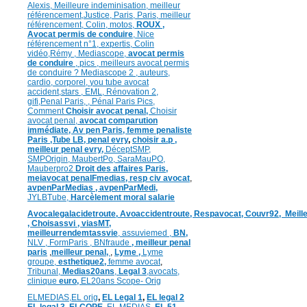
Alexis
,
Meilleure inde
minisation
,
meilleur
référencement
,
Justice
,
Paris,
Paris,
meilleur
référencement,
Colin
,
motos,
ROUX
,
Avocat permis de conduire
,
Nice
référencement n°1,
expertis,
Colin
vidéo,
Rémy
,
Mediascope,
avocat permis
de conduire
,
pics
,
meilleurs avocat permis
de conduire ?
Mediascope 2 ,
auteurs,
cardio,
corpore
l,
you tube avocat
accident,
stars
,
EML,
Rénovation 2
,
gifi,
Penal Paris,
,
Pénal Paris Pics,
Comment
Choisir avocat penal,
Choisir
avocat penal,
avocat comparution
immédiate,
Av pen Paris,
femme penaliste
Paris
,Tube LB,
penal evry
,
choisir a.p ,
meilleur penal evry,
DéceptSMP,
SMP
Origin,
MaubertPo,
SaraMauPO,
Mauberpro2
Droit des affaires Paris,
meiavocat penalFmedias,
resp civ avocat
,
avpenParMedias ,
avpenParMedi,
JYLBTube,
Harcèlement moral salarie
Avocalegalacidetroute,
Avoaccidentroute,
Respavocat,
Couvr92,
Meill
,
Choisassvi ,
viasMT,
meilleurrendemtassvie
,
assuviemed ,
BN,
NLV ,
FormParis ,
BNfraude
,
meilleur penal
paris
,
meilleur penal,
,
Lyme ,
Lyme
groupe,
esthetique2,
femme avocat
,
Tribunal,
Medias20ans
,
Legal 3
,
avocats,
clinique
euro,
EL20ans Scope- Orig
ELMEDIAS,
EL orig
,
EL Legal 1
,
EL legal 2