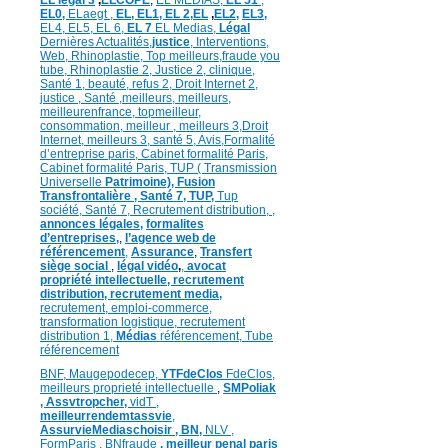
EL legal 3
,
ELCOPE
,
EL MEDIAS,
EL 51
,
EL0,
ELaegt ,
EL,
EL1,
EL 2,
EL
,
EL2,
EL3,
EL4,
EL5,
EL 6,
EL 7
EL Medias,
Légal
Dernières
Actualités,
justice
,
Interventions,
Web,
Rhinoplastie
,
Top meilleurs
,
fraude you
tube
,
Rhinoplastie 2
,
Justice 2
,
clinique
,
Santé 1
, beauté,
refus 2
,
Droit Internet 2
,
justice
, Santé ,
meilleurs
,
meilleurs
,
meilleurenfrance,
topmeilleur,
consommation
, meilleur ,
meilleurs 3,
Droit
Internet
,
meilleurs 3,
santé 5,
Avis
,
Formalité
d’entreprise paris,
Cabinet formalité Paris,
Cabinet formalité Paris,
TUP ( Transmission
Universelle
Patrimoine),
Fusion
Transfrontalière ,
Santé 7, TUP,
Tup
société,
Santé 7,
Recrutement distribution,
,
annonces légales,
formalites
d’entreprises,
,
l’agence web de
référencement
,
Assurance
,
Transfert
siège social
,
légal vidéo
,
,
avocat
propriété intellectuelle,
recrutement
distribution,
recrutement media,
recrutement,
emploi-commerce,
transformation
logistique,
recrutement
distribution
1,
Médias
référencement,
Tube
référencement
BNF,
Maugepodecep,
YTFdeClos
FdeClos,
meilleurs proprieté intellectuelle
,
SMPoliak
,
Assvtropcher,
vidT ,
meilleurrendemtassvie
,
AssurvieMediaschoisir ,
BN,
NLV ,
FormParis ,
BNfraude
,
meilleur penal paris