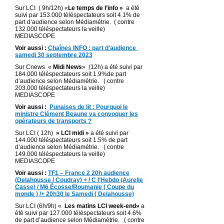
Sur LCI ( 9h/12h) «
Le temps de l’info »
a été
suivi par 153.000 téléspectateurs soit 4.1% de
part d’audience selon Médiamétrie. ( contre
132.000 téléspectateurs la veille)
MEDIASCOPE
Voir aussi :
Chaînes INFO : part d’audience
samedi 30 septembre 2023
Sur Cnews «
Midi News
» (12h) a été suivi par
184.000 téléspectateurs soit 1.9%de part
d’audience selon Médiamétrie. ( contre
203.000 téléspectateurs la veille)
MEDIASCOPE
Voir aussi :
Punaises de lit : Pourquoi le
ministre Clément Beaune va convoquer les
opérateurs de transports ?
Sur LCI ( 12h)
» LCI midi »
a été suivi par
144.000 téléspectateurs soit 1.5% de part
d’audience selon Médiamétrie. ( contre
149.000 téléspectateurs la veille)
MEDIASCOPE
Voir aussi :
TF1 – France 2 20h audience
(Delahousse / Coudray) + / C l’Hebdo (Aurelie
Casse) / M6 Écosse/Roumanie ( Coupe du
monde ) /+ 20h30 le Samedi ( Delahousse)
Sur LCI (6h/9h) «
Les matins LCI week-end»
a
été suivi par 127.000 téléspectateurs soit 4.6%
de part d’audience selon Médiamétrie. ( contre