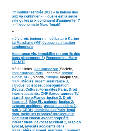
Immobilier rentrée 2023 « la baisse des
prix va continuer » » quelle est la seule
ville où les prix continuent d’augmenter ?
» ( l’économiste Marc Touati)
+
« J’y crois toujours » : célibataire Karine
Le Marchand (M6) évoque sa situation
sentimentale
Assurance vie, Immobilier restent-ils des
bons placements ? ( l’économiste Marc
TOUATI)
Médias infos :
assurance vie
,
Société,
domiciliations Paris
, Économie,
femme
avocat,
ABC
, Monde,
clinique
, maquillage,
NKM
,
Médias
,
Argent
,
assurance 3,
clinique
, Sciences,
consommation
,
D
ébats
,
Culture,
Formalités Paris,
Droit
Internet,
patients
, CNRS,programmes TV,
stars 2
,
euro,
France
,
justice 3
,
Droit
Internet 2
,
Blog EL
, patients,
justice 2
,
avocats accidents
,
avocats accident 2,
pub 3,
CEDH
,
domiciliation Paris,
legal
dom,
meilleurs proprieté intellectuelle
Comment choisir avocat propriété
intellectuelle ?
avocat accident 1
,
resp civ
avocat
,
avocats accidents de la
route,
référencement,
marques
,
comment