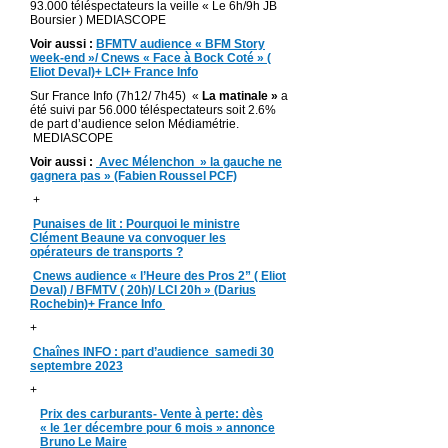
93.000 téléspectateurs la veille « Le 6h/9h JB
Boursier ) MEDIASCOPE
Voir aussi :
BFMTV audience « BFM Story
week-end »/ Cnews « Face à Bock Coté » (
Eliot Deval)+ LCI+ France Info
Sur France Info (7h12/ 7h45) «
La matinale »
a
été suivi par 56.000 téléspectateurs soit 2.6%
de part d’audience selon Médiamétrie.
MEDIASCOPE
Voir aussi :
Avec Mélenchon » la gauche ne
gagnera pas » (Fabien Roussel PCF)
+
Punaises de lit : Pourquoi le ministre
Clément Beaune va convoquer les
opérateurs de transports ?
Cnews audience « l’Heure des Pros 2” ( Eliot
Deval) / BFMTV ( 20h)/ LCI 20h » (Darius
Rochebin)+ France Info
+
Chaînes INFO : part d’audience samedi 30
septembre 2023
+
Prix des carburants- Vente à perte: dès
« le 1er décembre pour 6 mois » annonce
Bruno Le Maire