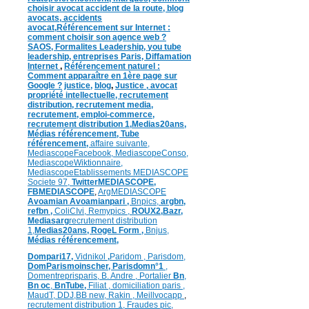
choisir avocat accident de la route
,
blog
avocats
,
accidents
avocat
,
Référencement sur Internet :
comment choisir son agence web ?
SAOS
,
Formalites
Leadership,
you tube
leadership,
entreprises Paris
,
Diffamation
Internet
,
Référencement naturel :
Comment apparaître en 1ère page sur
Google ?
justice
,
blog
,
Justice
,
avocat
propriété intellectuelle,
recrutement
distribution,
recrutement media,
recrutement,
emploi-commerce,
recrutement distribution
1,
Medias20ans,
Médias
référencement,
Tube
référencement,
affaire suivante,
MediascopeFacebook,
MediascopeConso,
MediascopeWiktionnaire,
MediascopeEtablissements
MEDIASCOPE
Societe 97,
TwitterMEDIASCOPE,
FBMEDIASCOPE
,
ArgMEDIASCOPE
Avoamian
Avoamianpari ,
Bnpics,
argbn,
refbn ,
ColiCIvi,
Remypics ,
ROUX2,
Bazr,
Medias
arg
recrutement distribution
1,
Medias20ans,
RogeL
Form ,
Bnjus,
Médias
référencement,
Dompari17,
Vidnikol
,
Paridom ,
Parisdom,
DomParismoinscher,
Parisdomn°1
,
Domentreprisparis,
B. Andre ,
Portalier
Bn
,
Bn oc
,
BnTube,
Filiat
,
domiciliation paris
,
MaudT
,
DDJ,
BB n
ew,
Rakin ,
Meillvocapp
,
recrutement distribution
1, Fraudes pic,