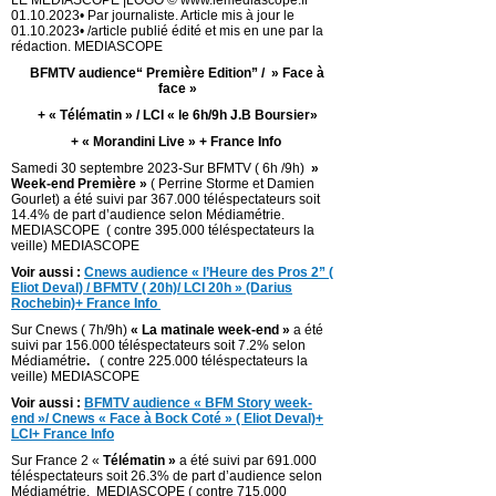
LE MEDIASCOPE |LOGO © www.lemediascope.fr
01.10.2023• Par journaliste. Article mis à jour le
01.10.2023• /article publié édité et mis en une par la
rédaction. MEDIASCOPE
BFMTV audience“ Première Edition” / » Face à
face »
+ « Télématin » / LCI « le 6h/9h J.B Boursier»
+ « Morandini Live » + France Info
Samedi 30 septembre 2023-Sur BFMTV ( 6h /9h)
»
Week-end Première »
( Perrine Storme et Damien
Gourlet) a été suivi par 367.000 téléspectateurs soit
14.4% de part d’audience selon Médiamétrie.
MEDIASCOPE ( contre 395.000 téléspectateurs la
veille) MEDIASCOPE
Voir aussi :
Cnews audience « l’Heure des Pros 2” (
Eliot Deval) / BFMTV ( 20h)/ LCI 20h » (Darius
Rochebin)+ France Info
Sur Cnews ( 7h/9h)
« La matinale week-end »
a été
suivi par 156.000 téléspectateurs soit 7.2% selon
Médiamétrie
.
( contre 225.000 téléspectateurs la
veille) MEDIASCOPE
Voir aussi :
BFMTV audience « BFM Story week-
end »/ Cnews « Face à Bock Coté » ( Eliot Deval)+
LCI+ France Info
Sur France 2 «
Télématin »
a été suivi par 691.000
téléspectateurs soit 26.3% de part d’audience selon
Médiamétrie. MEDIASCOPE ( contre 715.000