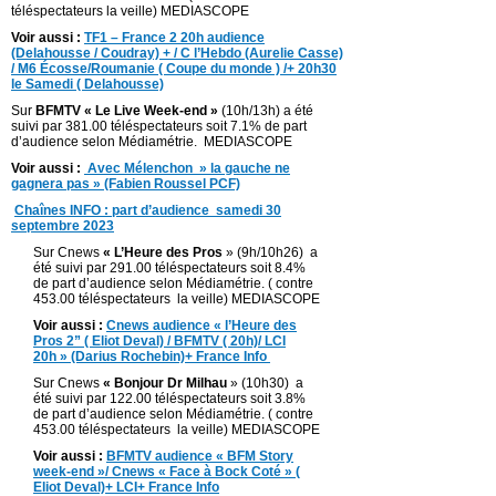
téléspectateurs la veille) MEDIASCOPE
Voir aussi :
TF1 – France 2 20h audience
(Delahousse / Coudray) + / C l’Hebdo (Aurelie Casse)
/ M6 Écosse/Roumanie ( Coupe du monde ) /+ 20h30
le Samedi ( Delahousse)
Sur
BFMTV « Le Live Week-end »
(10h/13h) a été
suivi par 381.00 téléspectateurs soit 7.1% de part
d’audience selon Médiamétrie. MEDIASCOPE
Voir aussi :
Avec Mélenchon » la gauche ne
gagnera pas » (Fabien Roussel PCF)
Chaînes INFO : part d’audience samedi 30
septembre 2023
Sur Cnews
« L’Heure des Pros
» (9h/10h26) a
été suivi par 291.00 téléspectateurs soit 8.4%
de part d’audience selon Médiamétrie. ( contre
453.00 téléspectateurs la veille) MEDIASCOPE
Voir aussi :
Cnews audience « l’Heure des
Pros 2” ( Eliot Deval) / BFMTV ( 20h)/ LCI
20h » (Darius Rochebin)+ France Info
Sur Cnews
« Bonjour Dr Milhau
» (10h30) a
été suivi par 122.00 téléspectateurs soit 3.8%
de part d’audience selon Médiamétrie. ( contre
453.00 téléspectateurs la veille) MEDIASCOPE
Voir aussi :
BFMTV audience « BFM Story
week-end »/ Cnews « Face à Bock Coté » (
Eliot Deval)+ LCI+ France Info