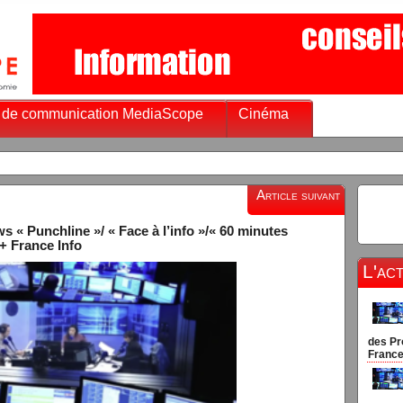
 de communication MediaScope
Cinéma
Article suivant
« Punchline »/ « Face à l’info »/« 60 minutes
»+ France Info
L'ac
des Pr
France