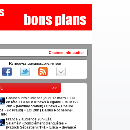
Chaines info audience jeudi 12 mars + LCI en tête + BFMTV /Cnews 
Retrouvez lemediascope.fr sur :
tu
>>
Chaines info audience jeudi 12 mars + LCI
en tête + BFMTV /Cnews à égalité + BFMTV«
20h » (Maxime Switek) / Cnews « L’heure
os » (P. Praud) + LCI 20h ( Darius Rochebin)+
 Info
France 2 audience 20h (Léa
Salamé)/ »Complément d’enquêtes »
(Patrick Sébastien) /TF1 « Erica » devancé