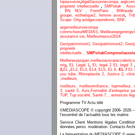
topassurvie
,
légal2assurviecompa,
argtcom
proprieté intellectuelle
,
SMPoliak ,
Assv
,
BN,
NLV ,
FormParis ,
BNfraud
groupe,
esthetique2,
femme avocat
,
Tri
Scope- Orig
avtdgecorpindmnis,
BNF,
argemeilleurvi
commchoirurMEDIAS
,
Meilleureargentropc
assurance vie
,
Meilleureassur2024
Gestpatrimmont1,
Gestpatrimmont2,
Gest
proprieté
intellectuelle
,
SMPoliak
Compmeilassvie
Meilleneurpsipari,
meilleuravocataccidentco
orig
,
EL Legal 1
,
EL legal 2
EL legal 3
2,
EL
,
EL2,
EL3,
EL4,
EL5,
EL 6,
EL 7
EL 
you tube
,
Rhinoplastie 2
,
Justice 2
,
clini
,
meilleurs
,
meilleurs
,
meilleurenfrance,
topmeilleur,
3,
santé 5,
Avis
,
Formalité d’entreprise p
TUP,
Tup société,
Santé 7
,
,
annonces lég
Programme TV Actu télé
©MEDIASCOPE © copyright 2006- 2026 – Tou
l’essentiel de l’actualité tous les matins
Service Client Mentions légales Conditio
données perso. modération. Contacts Archi
La fréquentation du MEDIASCOPE © www.le