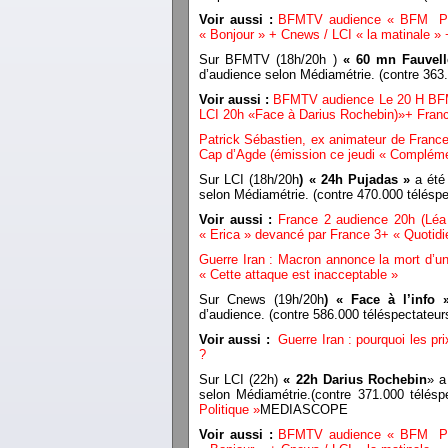
Voir aussi :
BFMTV audience « BFM Prem
« Bonjour » + Cnews / LCI « la matinale »
Sur BFMTV (18h/20h )
« 60 mn Fauvel
d’audience selon Médiamétrie. (contre 36
Voir aussi :
BFMTV audience Le 20 H BFM 
LCI 20h «Face à Darius Rochebin)»+ Franc
Patrick Sébastien, ex animateur de France
Cap d’Agde (émission ce jeudi « Compléme
Sur LCI (18h/20h
) « 24h Pujadas »
a été 
selon Médiamétrie. (contre 470.000 télés
Voir aussi :
France 2 audience 20h (Léa
« Erica » devancé par France 3+ « Quotid
Guerre Iran : Macron annonce la mort d’un 
« Cette attaque est inacceptable »
Sur Cnews (19h/20h
) « Face à l’info
d’audience. (contre 586.000 téléspectate
Voir aussi :
Guerre Iran : pourquoi les p
?
Sur LCI (22h)
« 22h Darius Rochebin
» a
selon Médiamétrie.(contre 371.000 télés
Politique »
MEDIASCOPE
Voir aussi :
BFMTV audience « BFM Prem