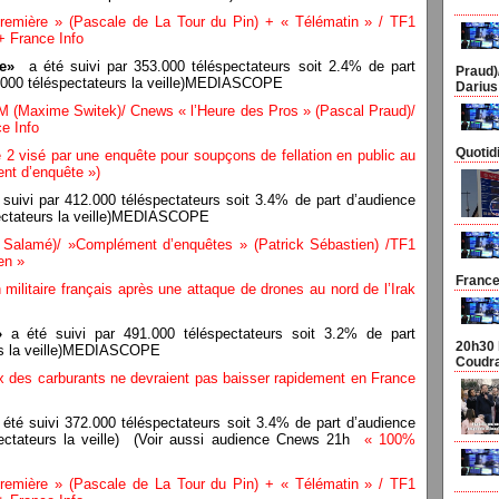
ière » (Pascale de La Tour du Pin) + « Télématin » / TF1
 + France Info
le»
a été suivi par 353.000 téléspectateurs soit 2.4% de part
Praud)
3.000 téléspectateurs la veille)MEDIASCOPE
Darius
(Maxime Switek)/ Cnews « l’Heure des Pros » (Pascal Praud)/
e Info
Quotid
 2 visé par une enquête pour soupçons de fellation en public au
nt d’enquête »)
suivi par 412.000 téléspectateurs soit 3.4% de part d’audience
pectateurs la veille)MEDIASCOPE
 Salamé)/ »Complément d’enquêtes » (Patrick Sébastien) /TF1
ien »
France
militaire français après une attaque de drones au nord de l’Irak
 »
a été suivi par 491.000 téléspectateurs soit 3.2% de part
20h30 
urs la veille)MEDIASCOPE
Coudra
rix des carburants ne devraient pas baisser rapidement en France
 été suivi 372.000 téléspectateurs soit 3.4% de part d’audience
pectateurs la veille) (Voir aussi audience Cnews 21h
« 100%
ière » (Pascale de La Tour du Pin) + « Télématin » / TF1