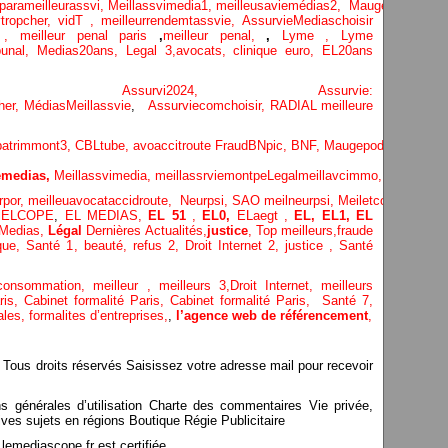
parameilleurassvi,
Meillassvimedia1,
meilleusaviemédias
2,
Maugepodecep,
tropcher,
vidT ,
meilleurrendemtassvie,
AssurvieMediaschoisir
e ,
meilleur penal paris
,
meilleur penal,
,
Lyme ,
Lyme
bunal,
Medias20ans,
Legal 3
,
avocats, clinique
euro,
EL20ans
ecompa ,
Assurvi2024,
Assurvie:
her,
Médias
Meillassvie
,
Assurviecomchoisir,
RADIAL meilleure
patrimmont3,
CBLtube,
avoaccitroute
FraudBNpic,
BNF,
Maugepodecep,
YTF
medias,
Meillassvimedia,
meillassrviemontpe
Legalmeillavcimmo,
Bnytube,
rpor,
meilleuavocataccidroute,
Neurpsi,
SAO
meilneurpsi,
Meiletcomptablepa
,
ELCOPE
,
EL MEDIAS,
EL 51
,
EL0,
ELaegt ,
EL,
EL1,
EL
Medias,
Légal
Dernières
Actualités,
justice
,
Top meilleurs
,
fraude
que
,
Santé 1
, beauté,
refus 2
,
Droit Internet 2
,
justice
, Santé
consommation
, meilleur ,
meilleurs 3,
Droit Internet
,
meilleurs
aris,
Cabinet formalité Paris,
Cabinet formalité Paris,
Santé 7,
ales,
formalites d’entreprises,
,
l’agence web de référencement
,
s droits réservés Saisissez votre adresse mail pour recevoir
ns générales d’utilisation Charte des commentaires Vie privée,
ves sujets en régions Boutique Régie Publicitaire
mediascope.fr est certifiée.