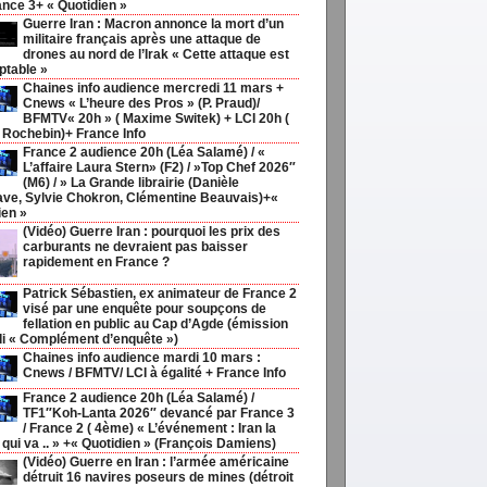
ance 3+ « Quotidien »
Guerre Iran : Macron annonce la mort d’un
militaire français après une attaque de
drones au nord de l’Irak « Cette attaque est
ptable »
Chaines info audience mercredi 11 mars +
Cnews « L’heure des Pros » (P. Praud)/
BFMTV« 20h » ( Maxime Switek) + LCI 20h (
 Rochebin)+ France Info
France 2 audience 20h (Léa Salamé) / «
L’affaire Laura Stern» (F2) / »Top Chef 2026″
(M6) / » La Grande librairie (Danièle
ave, Sylvie Chokron, Clémentine Beauvais)+«
ien »
(Vidéo) Guerre Iran : pourquoi les prix des
carburants ne devraient pas baisser
rapidement en France ?
Patrick Sébastien, ex animateur de France 2
visé par une enquête pour soupçons de
fellation en public au Cap d’Agde (émission
di « Complément d’enquête »)
Chaines info audience mardi 10 mars :
Cnews / BFMTV/ LCI à égalité + France Info
France 2 audience 20h (Léa Salamé) /
TF1″Koh-Lanta 2026″ devancé par France 3
/ France 2 ( 4ème) « L’événement : Iran la
 qui va .. » +« Quotidien » (François Damiens)
(Vidéo) Guerre en Iran : l’armée américaine
détruit 16 navires poseurs de mines (détroit