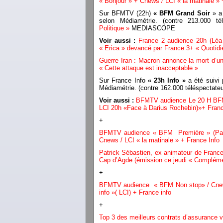
« Bonjour » + Cnews / LCI « la matinale »
Sur BFMTV (22h)
« BFM Grand Soir
» a 
selon Médiamétrie. (contre 213.000 t
Politique »
MEDIASCOPE
Voir aussi :
France 2 audience 20h (Léa
« Erica » devancé par France 3+ « Quotid
Guerre Iran : Macron annonce la mort d’un 
« Cette attaque est inacceptable »
Sur France Info
« 23h Info »
a été suivi 
Médiamétrie. (contre 162.000 téléspectat
Voir aussi :
BFMTV audience Le 20 H BFM 
LCI 20h «Face à Darius Rochebin)»+ Franc
+
BFMTV audience « BFM Première » (Pasca
Cnews / LCI « la matinale » + France Info
Patrick Sébastien, ex animateur de France
Cap d’Agde (émission ce jeudi « Compléme
+
BFMTV audience « BFM Non stop» / Cnews
info »( LCI) + France info
+
Top 3 des meilleurs contrats d’assurance v