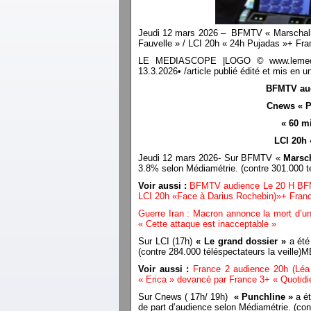
Jeudi 12 mars 2026 – BFMTV « Marschall-T
Fauvelle » / LCI 20h « 24h Pujadas »+ Fra
LE MEDIASCOPE |LOGO © www.lemediasco
13.3.2026• /article publié édité et mis e
BFMTV aud
Cnews « Pu
« 60 m
LCI 20h 
Jeudi 12 mars 2026- Sur BFMTV «
Marsch
3.8% selon Médiamétrie. (contre 301.000 
Voir aussi :
BFMTV audience Le 20 H BFM 
LCI 20h «Face à Darius Rochebin)»+ Franc
Guerre Iran : Macron annonce la mort d’un 
« Cette attaque est inacceptable »
Sur LCI (17h)
« Le grand dossier »
a été
(contre 284.000 téléspectateurs la veill
Voir aussi :
France 2 audience 20h (Léa
« Erica » devancé par France 3+ « Quotid
Sur Cnews ( 17h/ 19h)
« Punchline »
a ét
de part d’audience selon Médiamétrie. (c