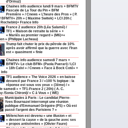
d’Ormuz)
Chaines info audience lundi 9 mars + BFMTV
Pascale de La Tour du Pin « BFM
Première » / Cnews « L’heure des Pros » ( P.
/ BFMTV« 20h » ( Maxime Switek) + LCI 20h (
 Rochebin)+ France Info
France 2 audience 20h (Léa Salamé) /
TF1 « Maison de retraite la série » +
« Mariés au premier regard » (M6)+«
ien » (Philippe Lacheau)
Trump fait chuter le prix du pétrole de 10%
après avoir affirmé que la guerre avec l’Iran
est « quasiment » finie
Chaines info audience samedi 7 mars +
BFMTV« Le club BFM» (Paola Puerari) / LCI
» 18h Calvi » / Cnews « Face à Bock Coté» +
 Info
TF1 audience « The Voice 2026 » en baisse
devancé par France 3 / »100 % logique : la
réponse est sous vos yeux » (3ème) / «
le samedi » + TF1-France 2 ( 20h) ( A. C.
y /Sonia Chironi)/ « C à Vous » ( WE)
Municipales à Paris : Le candidat Pierre-
Yves Bournazel interrompt une réunion
publique d’Emmanuel Grégoire (PS) « Où est
passé l’argent des Parisiens ? »
Mélenchon est devenu « une illusion » et
« dessert la cause » de la gauche avec ses
« propos antisémites » (Olivier Faure)