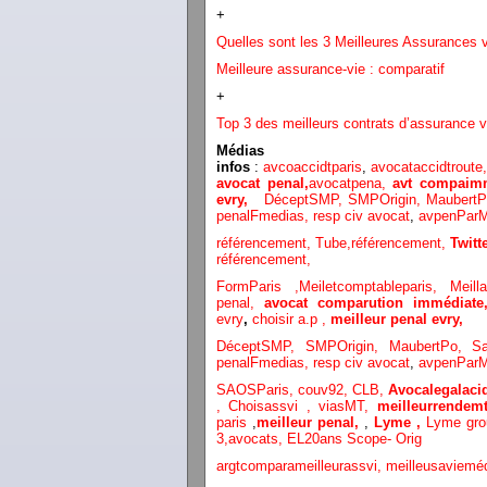
+
Quelles sont les 3 Meilleures Assurances
Meilleure assurance-vie : comparatif
+
Top 3 des meilleurs contrats d’assurance v
Médias
infos
:
avcoaccidtparis
,
avocataccidtroute
avocat penal,
avocatpena,
avt compaimm
evry,
DéceptSMP,
SMP
Origin,
Maubert
penalFmedias,
resp civ avocat
,
avpenParM
référencement,
Tube,référencement,
Twit
référencement,
FormParis ,
Meiletcomptableparis
,
Meil
penal,
avocat comparution immédiat
evry
,
choisir a.p ,
meilleur penal evry,
DéceptSMP,
SMP
Origin,
MaubertPo,
S
penalFmedias,
resp civ avocat
,
avpenParM
SAOSParis,
couv92,
CLB,
Avocalegalacid
,
Choisassvi ,
viasMT,
meilleurrendemt
paris
,
meilleur penal,
,
Lyme ,
Lyme gr
3
,
avocats,
EL20ans Scope- Orig
argtcomparameilleurassvi,
meilleusaviemé