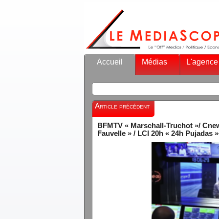
Accueil
Médias
L'agence
Article précédent
BFMTV « Marschall-Truchot »/ Cnews 
Fauvelle » / LCI 20h « 24h Pujadas 