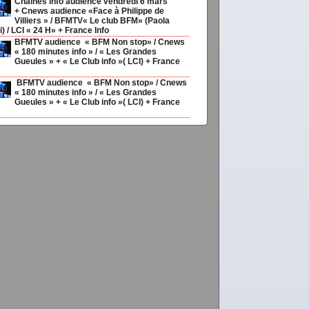
Chaines info audience vendredi 6 mars
+ Cnews audience «Face à Philippe de
Villiers » / BFMTV« Le club BFM» (Paola
) / LCI « 24 H» + France Info
BFMTV audience « BFM Non stop» / Cnews
« 180 minutes info » / « Les Grandes
Gueules » + « Le Club info »( LCI) + France
BFMTV audience « BFM Non stop» / Cnews
« 180 minutes info » / « Les Grandes
Gueules » + « Le Club info »( LCI) + France