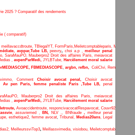
 vie 2025 ? Comparatif des rendements
ie ( comparatif)
,
meillavaccdtroute,
TBlegalYT,
FormParis,
Meiletcomptableparis
,
Meillavimm
édiate, avppar
,
Tube LB,
peevry
,
choi a.p ,
meilleur penal
Po,
SaraMauPO,
Mauberpro2
Droit des affaires Paris,
meiavocat
edias ,
avpenParMedi,
JYLBTube,
Harcèlement moral salarie
terMEDIASCOPE,
FBMEDIASCOPE
,
argbn,
refbn,
ColiCIvi,
Remypics
,
Med
lavimmo,
Comment
Choisir avocat penal,
Choisir avocat
e,
Av pen Paris,
femme penaliste Paris
,Tube LB,
penal
araMauPO,
Mauberpro2
Droit des affaires Paris,
meiavocat
edias ,
avpenParMedi,
JYLBTube,
Harcèlement moral salarie
etroute,
Avoaccidentroute,
responcivacocat
Respavocat,
Couvr92,
Meilleur
assvie
,
assuviemed ,
BN,
NLV ,
,
BNfraude
,
meilleur penal
oupe,
esthetique2,
femme avocat
,
Tribunal,
Medias20ans
,
Legal
dias
2,
MeilleurssviTop3
,
Meillassvimedia,
visiobou
,
Meiletcomptableparis
,
Ass