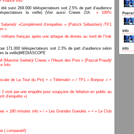
 + France Info
été suivi 269.000 téléspectateurs soit 2.5% de part d’audience
éléspectateurs la veille) (Voir aussi Cnews 21h
« 100%
Puerari
 Salamé)/ »Complément d’enquêtes » (Patrick Sébastien) /TF1
ien »
info
militaire français après une attaque de drones au nord de l’Irak
par 171.000 téléspectateurs soit 2.3% de part d’audience selon
info
eurs la veille)MEDIASCOPE
(Maxime Switek)/ Cnews « l’Heure des Pros » (Pascal Praud)/
e Info
le de La Tour du Pin) + « Télématin » / TF1 « Bonjour » +
 2 visé par une enquête pour soupçons de fellation en public au
nt d’enquête »)
 « 180 minutes info » / « Les Grandes Gueules » + « Le Club
ie ( comparatif)