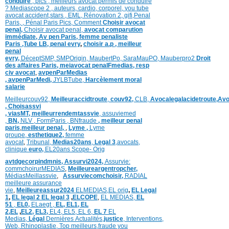
conduire
,
pics
,
meilleurs avocat permis de conduire
?
Mediascope 2 ,
auteurs,
cardio,
corpore
l,
you tube
avocat accident,
stars
,
EML,
Rénovation 2
,
gifi,
Penal
Paris,
,
Pénal Paris Pics,
Comment
Choisir avocat
penal,
Choisir avocat penal,
avocat comparution
immédiate,
Av pen Paris,
femme penaliste
Paris
,Tube LB,
penal evry
,
choisir a.p ,
meilleur
penal
evry,
DéceptSMP,
SMP
Origin,
MaubertPo,
SaraMauPO,
Mauberpro2
Droit
des affaires Paris,
meiavocat penalFmedias,
resp
civ avocat
,
avpenParMedias
,
avpenParMedi,
JYLBTube,
Harcèlement moral
salarie
Meilleurcouv92,
Meilleuraccidtroute
,
couv92,
CLB,
Avocalegalacidetroute,
Avo
,
Choisassvi
,
viasMT,
meilleurrendemtassvie
,
assuviemed
,
BN,
NLV ,
FormParis ,
BNfraude
,
meilleur penal
paris
,
meilleur penal,
,
Lyme ,
Lyme
groupe,
esthetique2,
femme
avocat
,
Tribunal,
Medias20ans
,
Legal 3
,
avocats,
clinique
euro,
EL20ans Scope- Orig
avtdgecorpindmnis,
Assurvi2024,
Assurvie:
commchoirurMEDIAS
,
Meilleureargentropcher,
Médias
Meillassvie
,
Assurviecomchoisir,
RADIAL
meilleure assurance
vie
,
Meilleureassur2024
ELMEDIAS,
EL orig
,
EL Legal
1
,
EL legal 2
EL legal 3
,
ELCOPE
,
EL MEDIAS,
EL
51
,
EL0,
ELaegt ,
EL,
EL1,
EL
2,
EL
,
EL2,
EL3,
EL4,
EL5,
EL 6,
EL 7
EL
Medias,
Légal
Dernières
Actualités,
justice
,
Interventions,
Web,
Rhinoplastie
,
Top meilleurs
,
fraude you