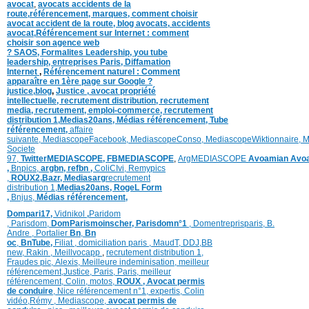
avocat
,
avocats accidents de la
route,
référencement, marques,
comment choisir
avocat accident de la route,
blog
avocats,
accidents
avocat,
Référencement sur Internet : comment
choisir son agence web
?
SAOS
,
Formalites
Leadership,
you tube
leadership,
entreprises Paris
,
Diffamation
Internet
,
Référencement naturel : Comment
apparaître en 1ère page sur Google ?
justice
,
blog
,
Justice
,
avocat propriété
intellectuelle, recrutement distribution,
recrutement
media,
recrutement,
emploi-commerce,
recrutement
distribution
1,
Medias20ans,
Médias référencement,
Tube
référencement,
affaire
suivante,
MediascopeFacebook,
MediascopeConso,
MediascopeWiktionnaire,
M
Societe
97,
TwitterMEDIASCOPE,
FBMEDIASCOPE
,
ArgMEDIASCOPE
Avoamian
Avoa
,
Bnpics,
argbn,
refbn ,
ColiCIvi,
Remypics
,
ROUX2,
Bazr,
Medias
arg
recrutement
distribution
1,
Medias20ans,
RogeL
Form
,
Bnjus,
Médias référencement,
Dompari17,
Vidnikol
,
Paridom
,
Parisdom,
DomParismoinscher,
Parisdomn°1
,
Domentreprisparis,
B.
Andre ,
Portalier
Bn
,
Bn
oc
,
BnTube,
Filiat
,
domiciliation paris
,
MaudT
,
DDJ,
BB
n
ew,
Rakin ,
Meillvocapp
,
recrutement distribution
1,
Fraudes pic,
Alexis
,
Meilleure inde
minisation
,
meilleur
référencement
,
Justice
,
Paris,
Paris,
meilleur
référencement,
Colin
,
motos,
ROUX
, Avocat permis
de conduire
,
Nice référencement n°1,
expertis,
Colin
vidéo,
Rémy
,
Mediascope,
avocat permis de