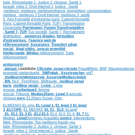
tube
,
Rhinoplastie 2
,
Justice 2
,
clinique
,
Santé 1
,
beauté,
refus 2
,
Droit Internet 2
,
justice
, Santé
,
meilleurs
,
meilleurs
,
meilleurenfrance,
topmeilleur,
consommation
,
meilleur ,
meilleurs 3,
Droit Internet
,
meilleurs 3,
santé
5,
Avis
,
Formalité d’entreprise paris,
Cabinet formalité
Paris,
Cabinet formalité Paris,
TUP ( Transmission
Universelle
Patrimoine),
Fusion Transfrontalière
,
Santé 7, TUP,
Tup société,
Santé 7,
Recrutement
distribution,
,
annonces légales,
formalites
d’entreprises,
,
l’agence web de
référencement
,
Assurance
,
Transfert siège
social
,
légal vidéo
,
,
avocat propriété
intellectuelle
,
Médias
référencement,
Tube
référencement
argtassurvi
,
jptouat,
Lkaddtube
CBLtube,
avoaccitroute
FraudBNpic,
BNF,
Maugepodecep
proprieté intellectuelle
,
SMPoliak ,
Assvtropcher,
vidT
,
meilleurrendemtassvie
,
AssurvieMediaschoisir
,
BN,
NLV ,
FormParis ,
BNfraude
,
meilleur penal
paris
,
meilleur penal,
,
Lyme ,
Lyme
groupe,
esthetique2,
femme
avocat
,
Tribunal,
Medias20ans
,
Legal 3
,
avocats,
clinique
euro,
EL20ans Scope- Orig
ELMEDIAS,
EL orig
,
EL Legal 1
,
EL legal 2
EL legal
3
,
ELCOPE
,
EL MEDIAS,
EL 51
,
EL0,
ELaegt
,
EL,
EL1,
EL 2,
EL
,
EL2,
EL3,
EL4,
EL5,
EL 6,
EL 7
EL
Medias,
Légal
Dernières
Actualités,
justice
,
Interventions,
Web,
Rhinoplastie
,
Top meilleurs
,
fraude you
tube
,
Rhinoplastie 2
,
Justice 2
,
clinique
,
Santé 1
,
beauté,
refus 2
,
Droit Internet 2
,
justice
, Santé
,
meilleurs
,
meilleurs
,
meilleurenfrance,
topmeilleur,
consommation
,