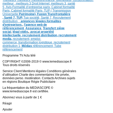
meilleur ,
meilleurs 3,
Droit Internet
,
meilleurs 3,
santé
5,
Avis
,
Formalité d’entreprise paris,
Cabinet formalité
Paris,
Cabinet formalité Paris,
TUP ( Transmission
Universelle
Patrimoine),
Fusion Transfrontalière
,
Santé 7, TUP,
Tup société,
Santé 7,
Recrutement
distribution,
,
annonces légales,
formalites
d’entreprises,
,
l’agence web de
référencement
,
Assurance
,
Transfert siège
social
,
légal vidéo
,
,
avocat propriété
intellectuelle, recrutement distribution,
recrutement
media,
recrutement,
emploi-
commerce,
transformation
logistique,
recrutement
distribution
1,
Médias
référencement,
Tube
référencement
Programme TV Actu télé
COPYRIGHT ©2006-2019 © www.lemediascope.fr
Tous droits réservés
Service Client Mentions légales Conditions générales
d’utilisation Charte des commentaires Vie privée,
données perso. modération. Contacts Archives sujets
en régions Boutique Régie Publicitaire
La fréquentation du MEDIASCOPE ©
www.lemediascope.fr est certifiée.
Abonnez vous à partir de 1 €
Réagir
Ajouter