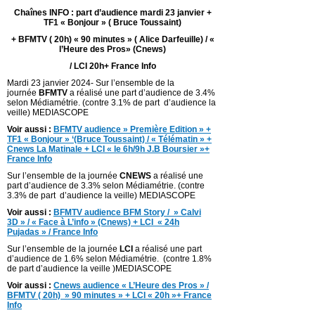
Chaînes INFO : part d’audience mardi 23 janvier +
TF1 « Bonjour » ( Bruce Toussaint)
+ BFMTV ( 20h) « 90 minutes » ( Alice Darfeuille) / «
l’Heure des Pros» (Cnews)
/ LCI 20h+ France Info
Mardi 23 janvier 2024- Sur l’ensemble de la
journée
BFMTV
a réalisé une part d’audience de 3.4%
selon Médiamétrie. (contre 3.1% de part d’audience la
veille) MEDIASCOPE
Voir aussi :
BFMTV audience » Première Edition » +
TF1 « Bonjour » ‘(Bruce Toussaint) / « Télématin » +
Cnews La Matinale + LCI « le 6h/9h J.B Boursier »+
France Info
Sur l’ensemble de la journée
CNEWS
a réalisé une
part d’audience de 3.3% selon Médiamétrie. (contre
3.3% de part d’audience la veille) MEDIASCOPE
Voir aussi :
BFMTV audience BFM Story / » Calvi
3D » / « Face à L’info » (Cnews) + LCI « 24h
Pujadas » / France Info
Sur l’ensemble de la journée
LCI
a réalisé une part
d’audience de 1.6% selon Médiamétrie. (contre 1.8%
de part d’audience la veille )MEDIASCOPE
Voir aussi :
Cnews audience « L’Heure des Pros » /
BFMTV ( 20h) » 90 minutes » + LCI « 20h »+ France
Info