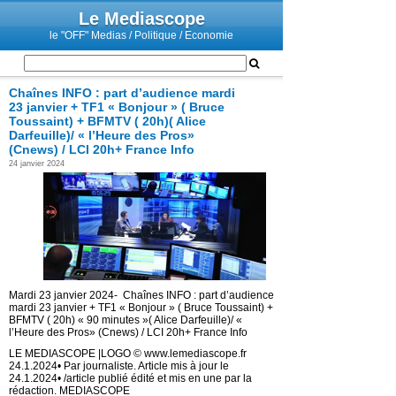
Le Mediascope
le "OFF" Medias / Politique / Economie
Chaînes INFO : part d’audience mardi
23 janvier + TF1 « Bonjour » ( Bruce
Toussaint) + BFMTV ( 20h)( Alice
Darfeuille)/ « l’Heure des Pros»
(Cnews) / LCI 20h+ France Info
24 janvier 2024
Mardi 23 janvier 2024- Chaînes INFO : part d’audience
mardi 23 janvier + TF1 « Bonjour » ( Bruce Toussaint) +
BFMTV ( 20h) « 90 minutes »( Alice Darfeuille)/ «
l’Heure des Pros» (Cnews) / LCI 20h+ France Info
LE MEDIASCOPE |LOGO © www.lemediascope.fr
24.1.2024• Par journaliste. Article mis à jour le
24.1.2024• /article publié édité et mis en une par la
rédaction. MEDIASCOPE