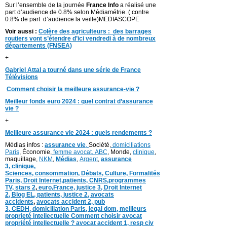
Sur l’ensemble de la journée
France Info
a réalisé une
part d’audience de 0.8% selon Médiamétrie. ( contre
0.8% de part d’audience la veille)MEDIASCOPE
Voir aussi :
Colère des agriculteurs : des barrages
routiers vont s’étendre d’ici vendredi à de nombreux
départements (FNSEA)
+
Gabriel Attal a tourné dans une série de France
Télévisions
Comment choisir la meilleure assurance-vie ?
Meilleur fonds euro 2024 : quel contrat d’assurance
vie ?
+
Meilleure assurance vie 2024 : quels rendements ?
Médias infos :
assurance vie
,
Société,
domiciliations
Paris
, Économie,
femme avocat,
ABC
, Monde,
clinique
,
maquillage,
NKM
,
Médias
,
Argent
,
assurance
3,
clinique
,
Sciences,
consommation
,
Débats
, Culture,
Formalités
Paris,
Droit Internet,
patients
, CNRS,programmes
TV,
stars 2
,
euro,
France
,
justice 3
,
Droit Internet
2
,
Blog EL
, patients,
justice 2
,
avocats
accidents
,
avocats accident 2,
pub
3,
CEDH
,
domiciliation Paris,
legal dom,
meilleurs
proprieté intellectuelle
Comment choisir avocat
propriété intellectuelle ?
avocat accident 1
,
resp civ