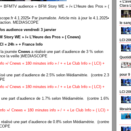
« L’ave
Clara 
er + BFMTV audience « BFM Story WE » /« L’Heure des Pros » (
r 4.1.2025• Par journaliste. Article mis à jour le 4.1.2025•
a rédaction. MEDIASCOPE
le san
fos audience vendredi 3 janvier
 Story WE » /« L’Heure des Pros » ( Cnews)
LCI 20
CI « 24h » + France Info
 la journée
Cnews
a réalisé une part d’audience de 3 % selon
ience la veille )MEDIASCOPE
Quotid
o »/ Cnews « 180 minutes info » / + « Le Club Info » ( LCI) +
pour 9
lisé une part d’audience de 2.5% selon Médiamétrie. (contre 2.3
OPE
o »/ Cnews « 180 minutes info » / + « Le Club Info » ( LCI) +
LCI 20
é une part d’audience de 1.7% selon Médiamétrie. (contre 1.6%
E
librair
fo »/ Cnews « 180 minutes info » / + « Le Club Info » ( LCI) +
 réalisé une part d’audience de 0.8% selon Médiamétrie. (contre
ASCOPE