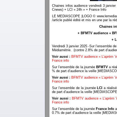
Chaines infos audience vendredi 3 janvi
Cnews) + LCI « 24h » + France Info
LE MEDIASCOPE |LOGO © www.lemediascope.f
/article publié édité et mis en une par l
Chaines in
+ BFMTV audience « BFM
+ L
Vendredi 3 janvier 2025 -Sur l’ensemble de
Médiamétrie. (contre 2.8% de part d’aud
Voir aussi :
BFMTV audience « L’aprèm ‘inf
France info
Sur l’ensemble de la journée
BFMTV
a réa
% de part d’audience la veille )MEDIASC
Voir aussi :
BFMTV audience « L’aprèm ‘inf
France info
Sur l’ensemble de la journée
LCI
a réalis
de part d’audience la veille )MEDIASCOP
Voir aussi :
BFMTV audience « L’aprèm ‘in
France info
Sur l’ensemble de la journée
France Info
a
0.7% de part d’audience la veille )MEDI