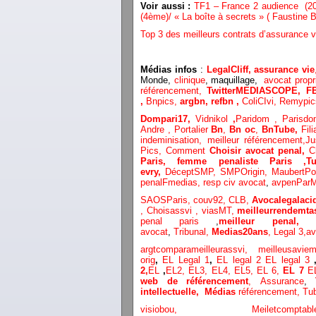
Voir aussi :
TF1 – France 2 audience (20h
(4ème)/ « La boîte à secrets » ( Faustine
Top 3 des meilleurs contrats d’assurance v
Médias infos
:
LegalCliff,
assurance vie
Monde,
clinique
, maquillage,
avocat propri
référencement,
TwitterMEDIASCOPE,
F
,
Bnpics,
argbn,
refbn ,
ColiCIvi,
Remypi
Dompari17,
Vidnikol
,
Paridom ,
Parisd
Andre ,
Portalier
Bn
,
Bn oc
,
BnTube,
Fili
inde
minisation
,
meilleur référencement
,
Ju
Pics,
Comment
Choisir avocat penal,
C
Paris,
femme penaliste Paris
,
evry,
DéceptSMP,
SMP
Origin,
MaubertP
penalFmedias,
resp civ avocat
,
avpenParM
SAOSParis,
couv92,
CLB,
Avocalegalacid
,
Choisassvi ,
viasMT,
meilleurrendemta
penal paris
,
meilleur penal,
avocat
,
Tribunal,
Medias20ans
,
Legal 3
,
av
argtcomparameilleurassvi,
meilleusavie
orig
,
EL Legal 1
,
EL legal 2
EL legal 3
2,
EL
,
EL2,
EL3,
EL4,
EL5,
EL 6,
EL 7
E
web de référencement
,
Assurance
,
intellectuelle
,
Médias
référencement,
Tu
visiobou
,
Meiletcomptabl