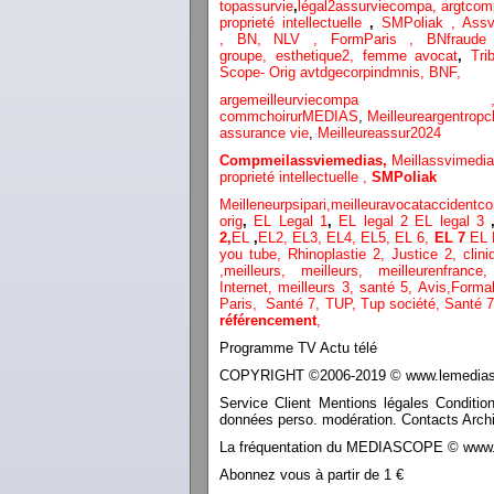
topassurvie
,
légal2assurviecompa,
argtcom
proprieté intellectuelle
,
SMPoliak ,
Assv
,
BN,
NLV ,
FormParis ,
BNfraud
groupe,
esthetique2,
femme avocat
,
Tri
Scope- Orig
avtdgecorpindmnis,
BNF,
argemeilleurvi
commchoirurMEDIAS
,
Meilleureargentropc
assurance vie
,
Meilleureassur2024
Compmeilassviemedias,
Meillassvimedi
proprieté intellectuelle
,
SMPoliak
Meilleneurpsipari,
meilleuravocataccidentco
orig
,
EL Legal 1
,
EL legal 2
EL legal 3
2,
EL
,
EL2,
EL3,
EL4,
EL5,
EL 6,
EL 7
EL 
you tube
,
Rhinoplastie 2
,
Justice 2
,
clini
,
meilleurs
,
meilleurs
,
meilleurenfranc
Internet
,
meilleurs 3,
santé 5,
Avis
,
Formal
Paris,
Santé 7, TUP,
Tup société,
Santé 7
référencement
,
Programme TV Actu télé
COPYRIGHT ©2006-2019 © www.lemediasco
Service Client Mentions légales Conditio
données perso. modération. Contacts Archi
La fréquentation du MEDIASCOPE © www.le
Abonnez vous à partir de 1 €