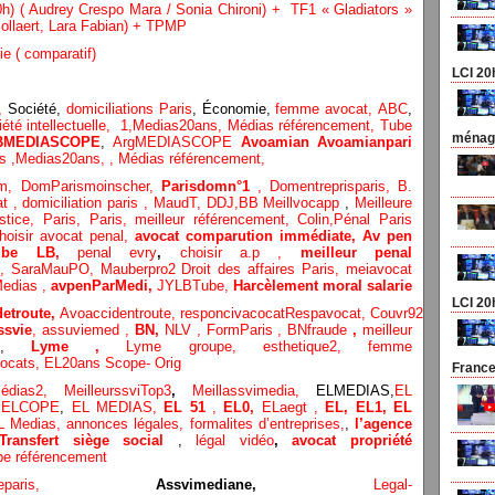
) ( Audrey Crespo Mara / Sonia Chironi) + TF1 « Gladiators »
 Bollaert, Lara Fabian) + TPMP
ie ( comparatif)
LCI 20
,
Société,
domiciliations Paris
, Économie,
femme avocat,
ABC
,
été intellectuelle,
1,
Medias20ans,
Médias référencement,
Tube
ménage
BMEDIASCOPE
,
ArgMEDIASCOPE
Avoamian
Avoamianpari
cs
,
Medias20ans,
,
Médias référencement,
om,
DomParismoinscher,
Parisdomn°1
,
Domentreprisparis,
B.
at
,
domiciliation paris
,
MaudT
,
DDJ,
BB
Meillvocapp
,
Meilleure
stice
,
Paris,
Paris,
meilleur référencement,
Colin
,
Pénal Paris
hoisir avocat penal,
avocat comparution immédiate,
Av pen
Tube LB,
penal evry
,
choisir a.p ,
meilleur penal
o,
SaraMauPO,
Mauberpro2
Droit des affaires Paris,
meiavocat
edias ,
avpenParMedi,
JYLBTube,
Harcèlement moral salarie
LCI 20
etroute,
Avoaccidentroute,
responcivacocat
Respavocat,
Couvr92,
Meilleur
ssvie
,
assuviemed ,
BN,
NLV ,
FormParis ,
BNfraude
,
meilleur
,
Lyme ,
Lyme groupe,
esthetique2,
femme
ocats,
EL20ans Scope- Orig
France
médias
2,
MeilleurssviTop3
,
Meillassvimedia,
ELMEDIAS,
EL
,
ELCOPE
,
EL MEDIAS,
EL 51
,
EL0,
ELaegt ,
EL,
EL1,
EL
L Medias,
annonces légales,
formalites d’entreprises,
,
l’agence
Transfert siège social
,
légal vidéo
,
avocat propriété
be référencement
eparis
,
Assvimediane,
Legal-