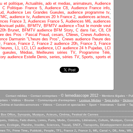
u et politique
,
Actualités
,
ado et medias
,
animateurs
,
Audience
 C Politique- France 5
,
Audience C8
,
Audience France info
,
ud
,
Audience Les Grandes Gueules
,
audience programme tv
,
 TMC
,
audience tv
,
Audiences 20 h France 2
,
audiences acteurs
,
ences France 3
,
Audiences France 5
,
Audiences M6
,
audiences
iovisuel public
,
BFMTV
,
BFMTV audience «Tout le monde veut
20h Brunet
,
BFMTV audience BFM Story
,
C dans l'air
,
C8
,
C8
ure des Pros - Pascal Praud
,
cesars
,
CNews
,
Cnews Audience
,
nce Darmanin "L'heure des Pros"
,
Cnews audience l'heure des
v
,
France
,
France 2
,
France 2 audience 20h
,
France 3
,
France
 heures
,
L1
,
LCI
,
LCI audience
,
LCI audience 24 h Pujadas
,
LCI
s gueules
,
Médias
,
Meilleures séries TV
,
Programme Télé
,
ory audience Estelle Denis
,
series
,
séries TV
,
Sports
,
sports et
-
- © lemediascope 2012 -
-
Contact médias
Contact entreprises
Mentions légales
Pub
-
-
-
-
-
-
prises
Vidéos
Bourse
Communiqués d'entreprises
Lexique Médias
Tags index
Diction
-
-
-
-
-
-
Cinéma et bandes-annonces
Videos
Concert et spectacles
Sport
Interviews
Santé
Ta
,
,
,
,
,
,
Box Office
Synopsis
Musique
Acteurs
Cinéma
Festival de Cannes
,
,
,
,
,
,
,
,
,
,
iques
Vidéos
Faits divers
Livres
Paris
Mode
Concerts
Littérature
Culture
Musique
Conce
,
,
,
,
,
,
,
,
ent
Ecologie
Planète
Insolite
Sciences
Travail
SNCF
Transports
Développement durable
,
,
,
,
,
,
,
,
,
,
,
mes TV
Prime Time
Publicité
People
TF1
France 2
France 3
M6
Canal +
D8
Arte
W9