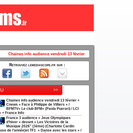
ce vendredi 13 février + Cnews « Face à Philippe de Villiers » / BFMTV« 
Retrouvez lemediascope.fr sur :
tu
>>
Chaines info audience vendredi 13 février +
Cnews « Face à Philippe de Villiers » /
BFMTV« Le club BFM» (Paola Puerari) / LCI
» + France Info
France 3 audience « Jeux Olympiques
d’hiver » devant « Les Victoires de la
Musique 2026″ (3ème) (Charlotte Cardin
use de l’année)et TF1 » Danse avec les stars » /