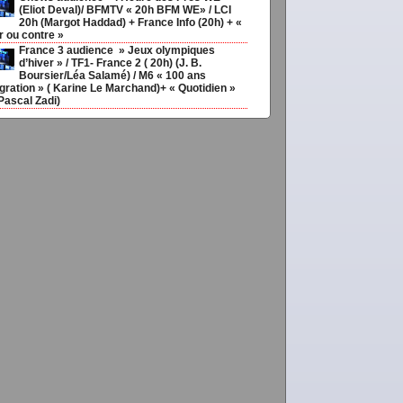
meilleurs
(Eliot Deval)/ BFMTV « 20h BFM WE» / LCI
20h (Margot Haddad) + France Info (20h) + «
r ou contre »
France 3 audience » Jeux olympiques
d’hiver » / TF1- France 2 ( 20h) (J. B.
Boursier/Léa Salamé) / M6 « 100 ans
gration » ( Karine Le Marchand)+ « Quotidien »
Pascal Zadi)
cimmo,
Meillavimmo,
TLMpointe,
argtassurvi,
jptouat,
Lkaddtube
CBLtube,
av
ris,
Meilavaccdtroutchois,
ELMEDIAS,
EL