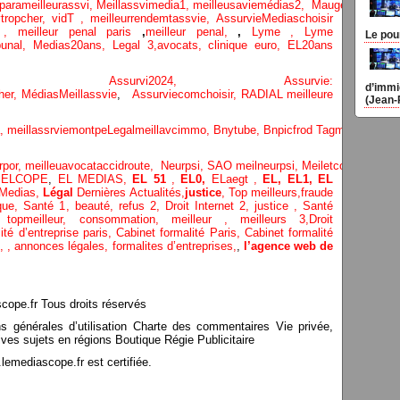
parameilleurassvi,
Meillassvimedia1,
meilleusaviemédias
2,
Maugepodecep,
tropcher,
vidT ,
meilleurrendemtassvie,
AssurvieMediaschoisir
e ,
meilleur penal paris
,
meilleur penal,
,
Lyme ,
Lyme
Le pou
bunal,
Medias20ans,
Legal 3
,
avocats, clinique
euro,
EL20ans
ecompa ,
Assurvi2024,
Assurvie:
d’immi
her,
Médias
Meillassvie
,
Assurviecomchoisir,
RADIAL meilleure
(Jean-
a,
meillassrviemontpe
Legalmeillavcimmo,
Bnytube,
Bnpicfrod
Tagmeilleuravo
rpor,
meilleuavocataccidroute,
Neurpsi,
SAO
meilneurpsi,
Meiletcomptablepa
,
ELCOPE
,
EL MEDIAS,
EL 51
,
EL0,
ELaegt ,
EL,
EL1,
EL
Medias,
Légal
Dernières
Actualités,
justice
,
Top meilleurs
,
fraude
que
,
Santé 1
, beauté,
refus 2
,
Droit Internet 2
,
justice
, Santé
e,
topmeilleur,
consommation
, meilleur ,
meilleurs 3,
Droit
ité d’entreprise paris,
Cabinet formalité Paris,
Cabinet formalité
,
,
annonces légales,
formalites d’entreprises,
,
l’agence web de
pe.fr Tous droits réservés
ns générales d’utilisation Charte des commentaires Vie privée,
ves sujets en régions Boutique Régie Publicitaire
mediascope.fr est certifiée.