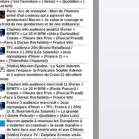
nture c’est l’aventure » ( 4ème) + « Quotidien » (
Luciani)
Paris- Arc de triomphe : Mort de l’homme
armé d’un couteau qui a agressé des
gendarmes/ Macon « Je salue le courage et
g-froid de nos gendarmes et de nos militaires)
Chaines info audience jeudi12 février +
BFMTV « Le 20 H BFM »(Alice Darfeuille)/
Cnews « l’Heure des Pros » (Pascal Praud)/
h «Face à Darius Rochebin)»+ France Info
TF1 audience 20h (Bruno Retailleau) /
France 2 ( 20h) (Léa Salamé)+ »Jeux
olympiques d’hiver » (France 2) + «
ien » (Thimothée Chalamet)
(Vidéo) Mission Epsilon : La Saint Valentin
dans l’espace- la Française Sophie Adenot
et 3 autres membres du Crew-12 décollent
 mois
Chaines info audience mercredi 11 février +
BFMTV « Le 20 H BFM » (Paola Puerari) /
Cnews « l’Heure des Pros » (Pascal Praud)/
h «Face à Darius Rochebin)»+ France Info
France 3 audience mercredi « Jeux
olympiques d’hiver » / TF1- France 2 ( 20h)
(J. B. Boursier/Léa Salamé) / » La grande
ie » ( Gisèle Pelicot)+ « Quotidien » (Alex Lutz)
Macron appelle à nouveau les Européens à
s’endetter en commun « la seule manière »
de faire face aux Américains et aux Chinois
(Vidéo) France TV : Delphine Ernotte visée