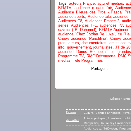
Tags:
acteurs France
,
actu et médias
,
act
BFMTV
,
audience c dans l'air
,
Audience
Audience l'Heure des Pros - Pascal Pra
audience sports
,
Audience tele
,
audience
Audiences C8
,
Audiences France 2
,
audi
séries
,
Audiences TF1
,
audiences TV
,
aud
savoir» ( B. Duhamel)
,
BFMTV Audience 
audience "Chez Jordan De Luxe"
,
ce l'He
Cnews audience "Punchline"
,
Cnews audie
pros
,
cteurs
,
documentaires
,
emissions t
info
,
gouvernement
,
journalistes
,
JT de 20
audience Darius Rochebin
,
les grande
Programme TV
,
RMC Découverte
,
RMC St
medias
,
Télé Programmes
Partager :
-
Médias
Entre
,
,
Cinéma
Culture
Bandes annonces
Films
,
,
Actu et politique
Interviews
polit
Actualités
,
,
Montpellier
Toulouse
Environnem
,
,
Audiences tv
Télévision
Program