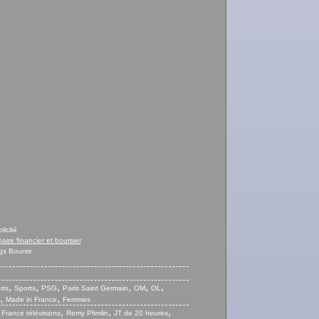
licité
naire financier et boursier
gs Bourse
,
,
,
,
,
,
rts
Sports
PSG
Paris Saint Germain
OM
OL
,
,
Made in France
Femmes
,
,
,
,
France télévisions
Remy Pfimlin
JT de 20 heures