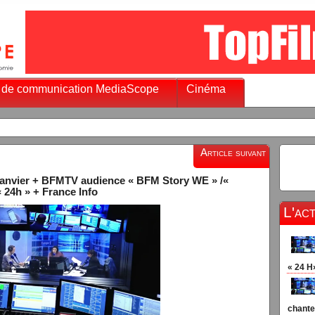
 de communication MediaScope
Cinéma
Chaines info audien
Article suivant
 janvier + BFMTV audience « BFM Story WE » /«
 24h » + France Info
L'ac
« 24 H
chante