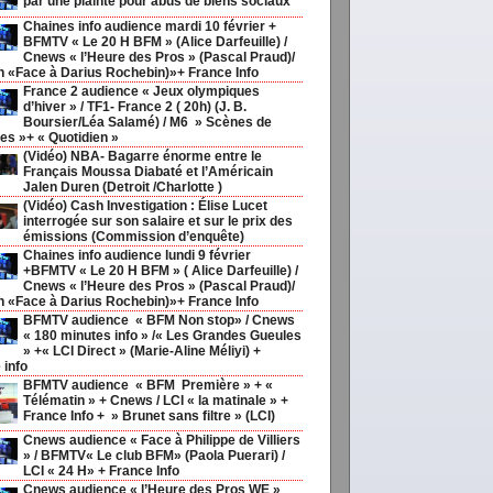
par une plainte pour abus de biens sociaux
Chaines info audience mardi 10 février +
BFMTV « Le 20 H BFM » (Alice Darfeuille) /
Cnews « l’Heure des Pros » (Pascal Praud)/
h «Face à Darius Rochebin)»+ France Info
France 2 audience « Jeux olympiques
d’hiver » / TF1- France 2 ( 20h) (J. B.
Boursier/Léa Salamé) / M6 » Scènes de
s »+ « Quotidien »
(Vidéo) NBA- Bagarre énorme entre le
Français Moussa Diabaté et l’Américain
Jalen Duren (Detroit /Charlotte )
(Vidéo) Cash Investigation : Élise Lucet
interrogée sur son salaire et sur le prix des
émissions (Commission d’enquête)
Chaines info audience lundi 9 février
+BFMTV « Le 20 H BFM » ( Alice Darfeuille) /
Cnews « l’Heure des Pros » (Pascal Praud)/
h «Face à Darius Rochebin)»+ France Info
couv92
BFMTV audience « BFM Non stop» / Cnews
« 180 minutes info » /« Les Grandes Gueules
» +« LCI Direct » (Marie-Aline Méliyi) +
 info
BFMTV audience « BFM Première » + «
Télématin » + Cnews / LCI « la matinale » +
France Info + » Brunet sans filtre » (LCI)
Cnews audience « Face à Philippe de Villiers
» / BFMTV« Le club BFM» (Paola Puerari) /
LCI « 24 H» + France Info
Cnews audience « l’Heure des Pros WE »