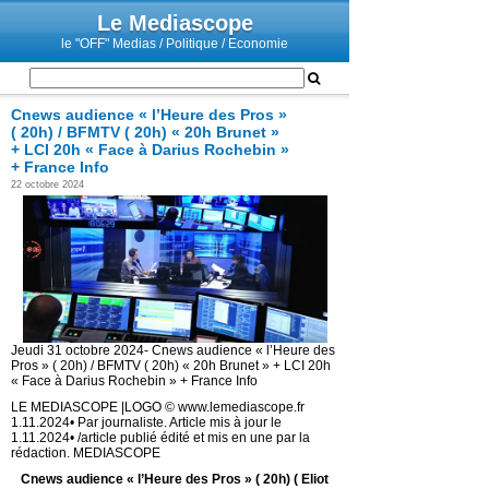
Le Mediascope
le "OFF" Medias / Politique / Economie
Cnews audience « l’Heure des Pros »
( 20h) / BFMTV ( 20h) « 20h Brunet »
+ LCI 20h « Face à Darius Rochebin »
+ France Info
22 octobre 2024
Jeudi 31 octobre 2024- Cnews audience « l’Heure des
Pros » ( 20h) / BFMTV ( 20h) « 20h Brunet » + LCI 20h
« Face à Darius Rochebin » + France Info
LE MEDIASCOPE |LOGO © www.lemediascope.fr
1.11.2024• Par journaliste. Article mis à jour le
1.11.2024• /article publié édité et mis en une par la
rédaction. MEDIASCOPE
Cnews audience « l’Heure des Pros » ( 20h)
( Eliot