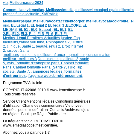
vie
,
Meilleureassur2024
Compmeilassviemedias,
Meillassvimedia,
meillassrviemontpe
Legalmeillavci
proprieté intellectuelle
,
SMPoliak
Meilleneurpsipari,
meilleuravocataccidentcorpor,
meilleuavocataccidroute,
N
orig
,
EL Legal 1
,
EL legal 2
EL legal 3
,
ELCOPE
,
EL
MEDIAS,
EL 51
,
EL0,
ELaegt ,
EL,
EL1,
EL
2,
EL
,
EL2,
EL3,
EL4,
EL5,
EL 6,
EL 7
EL
Medias,
Légal
Dernières
Actualités,
justice
,
Top
meilleurs
,
fraude you tube
,
Rhinoplastie 2
,
Justice
2
,
clinique
,
Santé 1
, beauté,
refus 2
,
Droit Internet
2
,
justice
, Santé
,
meilleurs
,
meilleurs
,
meilleurenfrance,
topmeilleur,
consommation
,
meilleur ,
meilleurs 3,
Droit Internet
,
meilleurs 3,
santé
5,
Avis
,
Formalité d’entreprise paris,
Cabinet formalité
Paris,
Cabinet formalité Paris,
Santé 7, TUP,
Tup
société,
Santé 7
,
,
annonces légales,
formalites
d’entreprises,
,
l’agence web de référencement
,
Programme TV Actu télé
COPYRIGHT ©2006-2019 © www.lemediascope.fr
Tous droits réservés
Service Client Mentions légales Conditions générales
d’utilisation Charte des commentaires Vie privée,
données perso. modération. Contacts Archives sujets
en régions Boutique Régie Publicitaire
La fréquentation du MEDIASCOPE ©
www.lemediascope.fr est certifiée.
Abonnez vous à partir de 1 €