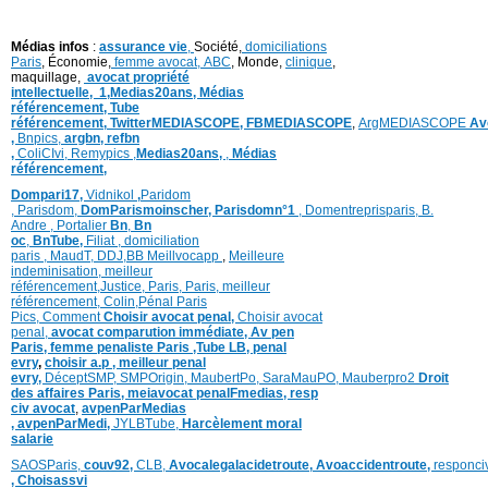
Médias infos
:
assurance vie
,
Société,
domiciliations
Paris
, Économie,
femme avocat,
ABC
, Monde,
clinique
,
maquillage,
avocat propriété
intellectuelle,
1,
Medias20ans,
Médias
référencement,
Tube
référencement,
TwitterMEDIASCOPE,
FBMEDIASCOPE
,
ArgMEDIASCOPE
Av
,
Bnpics,
argbn,
refbn
,
ColiCIvi,
Remypics
,
Medias20ans,
,
Médias
référencement,
Dompari17,
Vidnikol
,
Paridom
,
Parisdom,
DomParismoinscher,
Parisdomn°1
,
Domentreprisparis,
B.
Andre ,
Portalier
Bn
,
Bn
oc
,
BnTube,
Filiat
,
domiciliation
paris
,
MaudT
,
DDJ,
BB
Meillvocapp
,
Meilleure
inde
minisation
,
meilleur
référencement
,
Justice
,
Paris,
Paris,
meilleur
référencement,
Colin
,
Pénal Paris
Pics,
Comment
Choisir avocat penal,
Choisir avocat
penal,
avocat comparution immédiate,
Av pen
Paris,
femme penaliste Paris
,Tube LB,
penal
evry
,
choisir a.p ,
meilleur penal
evry,
DéceptSMP,
SMP
Origin,
MaubertPo,
SaraMauPO,
Mauberpro2
Droit
des affaires Paris,
meiavocat penalFmedias,
resp
civ avocat
,
avpenParMedias
,
avpenParMedi,
JYLBTube,
Harcèlement moral
salarie
SAOSParis,
couv92,
CLB,
Avocalegalacidetroute,
Avoaccidentroute,
responci
,
Choisassvi