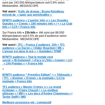
suivi par 183.000 téléspectateurs soit 0.9% selon
Médiamétrie. MEDIASCOPE
Voir aussi :
Trafic de drogue : Bruno Retailleau
prévoit de » taper aux portefeuilles »
BFMTV audience « L’aprèm ‘info »/ « Les Grandes
Gueules » + Cnews « 180 minutes info » / + « Le Club
Info » ( LCI) + France info
Sur France Info
« 23h Info »
été suivi par 88.000
téléspectateurs soit 0.5% de part d’audience selon
Médiamétrie. MEDIASCOPE
Voir aussi :
TF1 – France 2 audience 20h + TF1
audience « Le Daron » ( Didier Bourdon) / M6 »
L’amour est dans le pré » + Quotidien / TPMP
BFMTV audience « Tout le monde veut
savoir » (B.Duhamel) / «Face à L’Info » Cnews) + LCI
» 24h Pujadas » + France Info
+
BFMTV audience “ Première Edition” + « Télématin »
/ TF1 » Bonjour » /Cnews « la matinale» / LCI la
matinale + France Info
TF1 audience « Master Crimes »/ « Le grand
échiquier » (Claire Chazal) / » Le meilleur
pâtissier » ( M6) / « Les docs d’Ambre Chalumeau » (
Taylor Swift) ( M6)
Meilleure assurance-vie : comparatif