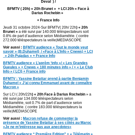
Deval )
/
BFMTV ( 20h) « 20h Brunet »
+ LCI 20h « Face à
Darius Rochebin »
+ France Info
Jeudi 31 octobre 2024-Sur BFMTV( 20h/ 22h
) « 20h
Brunet »
a été suivi par 140.000 téléspectateurs soit
0.8% de part d’audience selon Médiamétrie. ( contre
272.000 téléspectateurs la veille)MEDIASCOPE
Voir aussi :
BFMTV audience « Tout le monde veut
savoir » (B.Duhamel) / «Face à L’Info » Cnews) + LCI
» 24h Pujadas » + France Info
BFMTV audience « L’aprèm ‘info »/ « Les Grandes
Gueules » + Cnews « 180 minutes info » / + « Le Club
Info » ( LCI) + France info
BFMTV : Yassine Belattar prend à partie Benjamin
Duhamel « J’ai connu Emmanuel avant de connaître
Macron »
Sur LCI ( 20h/22h
) « 20h Face à Darius Rochebin
» a
été suivi par 134.000 téléspectateurs selon
Médiamétrie, soit 0.7% de part d’audience selon
Médiamétrie. ( contre 183.000 téléspectateurs la
veille)MEDIASCOPE
Voir aussi :
Macron refuse de commenter la
présence de Yassine Belattar à ses côtés au Maroc
«Je ne m’intéresse pas aux anecdotes»
BFMTV audience “ Première Edition” + « Télématin »