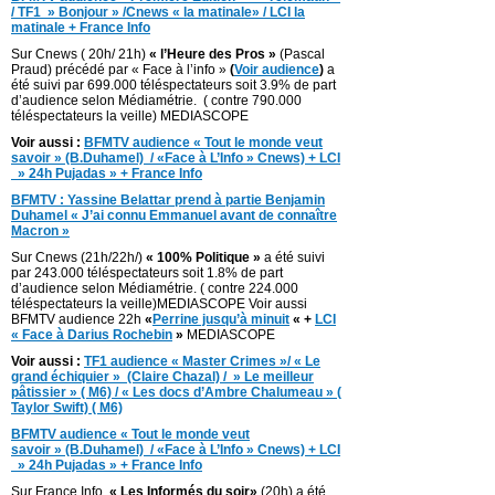
/ TF1 » Bonjour » /Cnews « la matinale» / LCI la
matinale + France Info
Sur Cnews ( 20h/ 21h)
« l’Heure des Pros »
(Pascal
Praud) précédé par « Face à l’info »
(
Voir audience
)
a
été suivi par 699.000 téléspectateurs soit 3.9% de part
d’audience selon Médiamétrie. ( contre 790.000
téléspectateurs la veille) MEDIASCOPE
Voir aussi :
BFMTV audience « Tout le monde veut
savoir » (B.Duhamel) / «Face à L’Info » Cnews) + LCI
» 24h Pujadas » + France Info
BFMTV : Yassine Belattar prend à partie Benjamin
Duhamel « J’ai connu Emmanuel avant de connaître
Macron »
Sur Cnews (21h/22h/)
« 100% Politique »
a été suivi
par 243.000 téléspectateurs soit 1.8% de part
d’audience selon Médiamétrie. ( contre 224.000
téléspectateurs la veille)MEDIASCOPE Voir aussi
BFMTV audience 22h
«
Perrine jusqu’à minuit
« +
LCI
« Face à Darius Rochebin
»
MEDIASCOPE
Voir aussi :
TF1 audience « Master Crimes »/ « Le
grand échiquier » (Claire Chazal) / » Le meilleur
pâtissier » ( M6) / « Les docs d’Ambre Chalumeau » (
Taylor Swift) ( M6)
BFMTV audience « Tout le monde veut
savoir » (B.Duhamel) / «Face à L’Info » Cnews) + LCI
» 24h Pujadas » + France Info
Sur France Info
« Les Informés du soir»
(20h) a été