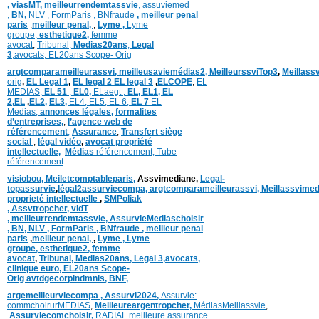
,
viasMT,
meilleurrendemtassvie
,
assuviemed
,
BN,
NLV ,
FormParis ,
BNfraude
,
meilleur penal
paris
,
meilleur penal,
,
Lyme ,
Lyme
groupe,
esthetique2,
femme
avocat
,
Tribunal,
Medias20ans
,
Legal
3
,
avocats,
EL20ans Scope- Orig
argtcomparameilleurassvi,
meilleusaviemédias
2,
MeilleurssviTop3
,
Meillass
orig
,
EL Legal 1
,
EL legal 2
EL legal 3
,
ELCOPE
,
EL
MEDIAS,
EL 51
,
EL0,
ELaegt ,
EL,
EL1,
EL
2,
EL
,
EL2,
EL3,
EL4,
EL5,
EL 6,
EL 7
EL
Medias,
annonces légales,
formalites
d’entreprises,
,
l’agence web de
référencement
,
Assurance
,
Transfert siège
social
,
légal vidéo
,
avocat propriété
intellectuelle
,
Médias
référencement,
Tube
référencement
visiobou
,
Meiletcomptableparis
,
Assvimediane,
Legal-
topassurvie
,
légal2assurviecompa,
argtcomparameilleurassvi,
Meillassvimed
proprieté intellectuelle
,
SMPoliak
,
Assvtropcher,
vidT
,
meilleurrendemtassvie,
AssurvieMediaschoisir
,
BN,
NLV ,
FormParis ,
BNfraude ,
meilleur penal
paris
,
meilleur penal,
,
Lyme ,
Lyme
groupe,
esthetique2,
femme
avocat
,
Tribunal,
Medias20ans,
Legal 3
,
avocats,
clinique
euro,
EL20ans Scope-
Orig
avtdgecorpindmnis,
BNF,
argemeilleurviecompa ,
Assurvi2024,
Assurvie:
commchoirurMEDIAS
,
Meilleureargentropcher,
Médias
Meillassvie
,
Assurviecomchoisir,
RADIAL meilleure assurance