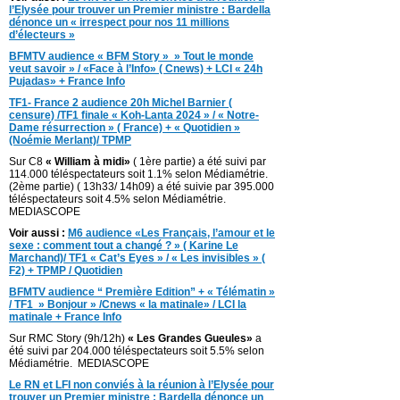
l’Elysée pour trouver un Premier ministre : Bardella
dénonce un « irrespect pour nos 11 millions
d’électeurs »
BFMTV audience « BFM Story » » Tout le monde
veut savoir » / «Face à l’Info» ( Cnews) + LCI « 24h
Pujadas» + France Info
TF1- France 2 audience 20h Michel Barnier (
censure) /TF1 finale « Koh-Lanta 2024 » / « Notre-
Dame résurrection » ( France) + « Quotidien »
(Noémie Merlant)/ TPMP
Sur C8
« William à midi»
( 1ère partie) a été suivi par
114.000 téléspectateurs soit 1.1% selon Médiamétrie.
(2ème partie) ( 13h33/ 14h09) a été suivie par 395.000
téléspectateurs soit 4.5% selon Médiamétrie.
MEDIASCOPE
Voir aussi :
M6 audience «Les Français, l’amour et le
sexe : comment tout a changé ? » ( Karine Le
Marchand)/ TF1 « Cat’s Eyes » / « Les invisibles » (
F2) + TPMP / Quotidien
BFMTV audience “ Première Edition” + « Télématin »
/ TF1 » Bonjour » /Cnews « la matinale» / LCI la
matinale + France Info
Sur RMC Story (9h/12h)
« Les Grandes Gueules»
a
été suivi par 204.000 téléspectateurs soit 5.5% selon
Médiamétrie. MEDIASCOPE
Le RN et LFI non conviés à la réunion à l’Elysée pour
trouver un Premier ministre : Bardella dénonce un