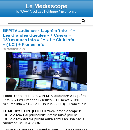
Le Mediascope
le "OFF" Medias / Politique / Economie
BFMTV audience « L’aprèm ‘info »/ «
Les Grandes Gueules » + Cnews «
180 minutes info » / + « Le Club Info
» ( LCI) + France info
30 novembre 2024
Lundi 9 décembre 2024-BFMTV audience « L’aprèm
‘info »/ « Les Grandes Gueules » + Cnews « 180
minutes info » / + « Le Club Info » ( LCI) + France info
LE MEDIASCOPE |LOGO © www.lemediascope.fr
10.12.2024• Par journaliste. Article mis à jour le
10.12.2024• /article publié édité et mis en une par la
rédaction. MEDIASCOPE