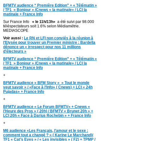
BFMTV audience “ Première Edition” + « Télématin »
/ TF1 » Bonjour » /Cnews « la matinale» / LCI la
matinale + France Info
Sur France Info
« le 11h/13h»
a été suivi par 98.000
téléspectateurs soit 1.6% selon Médiamétrie.
MEDIASCOPE
Voir aussi :
Le RN et LFI non conviés à la réunion à
l’Elysée pour trouver un Premier ministre : Bardella
dénonce un « irrespect pour nos 11 millions
d’électeurs »
BFMTV audience “ Première Edition” + « Télématin »
/ TF1 » Bonjour » /Cnews « la matinale» / LCI la
matinale + France Info
+
BFMTV audience « BFM Story » » Tout le monde
veut savoir » / «Face à l’Info» ( Cnews) + LCI « 24h
Pujadas» + France Info
+
BFMTV audience « Le Forum BFMTV» + Cnews «
l’Heure des Pros » ( 20h) / BFMTV « Brunet 20h » +
LCI 20h « Face à Darius Rochebin » + France Info
+
M6 audience «Les Français, l’amour et le sexe :
comment tout a changé ? » ( Karine Le Marchand)/
TF1 « Cat’s Eyes » / « Les invisibles » ( F2) + TPMP /