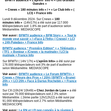
BFMTV audience « L’aprèm ‘info »/ « Les Grandes
Gueules »
+ Cnews « 180 minutes info » / + « Le Club Info » (
LCI) + France info
Lundi 9 décembre 2024- Sur Cnews «
180
minutes info »
(14h/17h) a été suivi par 117.000
téléspectateurs soit 1.8% de part d’audience selon
Médiamétrie. MEDIASCOPE
Voir aussi :
BFMTV audience « BFM Story » » Tout le
monde veut savoir » / «Face à l’Info» ( Cnews) + LCI
« 24h Pujadas» + France Info
BFMTV audience “ Première Edition” + « Télématin »
/ TF1 » Bonjour » /Cnews « la matinale» / LCI la
matinale + France Info
Sur BFMTV ( 14h/ 17h)
« L’aprèm Info»
a été suivi par
176.000 téléspectateurs soit 3% de part d’audience
selon Médiamétrie. MEDIASCOPE
Voir aussi :
BFMTV audience « Le Forum BFMTV» +
Cnews « l’Heure des Pros » ( 20h) / BFMTV « Brunet
20h » + LCI 20h « Face à Darius Rochebin » + France
Info
Sur C8 (10h24/ 10h49)
« Chez Jordan de Luxe »
a été
suivi par 76.000 téléspectateurs soit 2.3% selon
Médiamétrie. ( 2ème partie 12h/12h22) a été suivi par
91.000 téléspectateurs soit 2.7% selon Médiamétrie.
MEDIASCOPE
Voir aussi :
Le RN et LFI non conviés à la réunion à