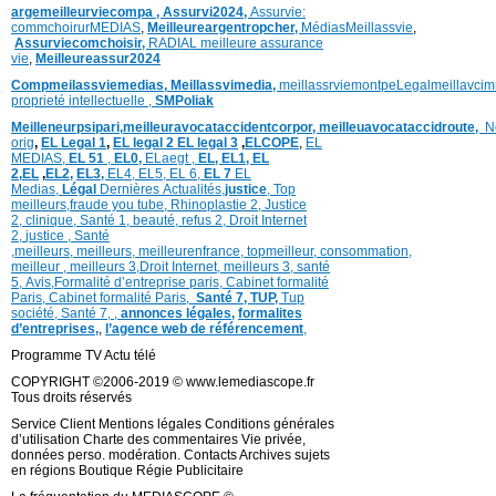
argemeilleurviecompa ,
Assurvi2024,
Assurvie:
commchoirurMEDIAS
,
Meilleureargentropcher,
Médias
Meillassvie
,
Assurviecomchoisir,
RADIAL meilleure assurance
vie
,
Meilleureassur2024
Compmeilassviemedias,
Meillassvimedia,
meillassrviemontpe
Legalmeillavci
proprieté intellectuelle
,
SMPoliak
Meilleneurpsipari,
meilleuravocataccidentcorpor,
meilleuavocataccidroute,
N
orig
,
EL Legal 1
,
EL legal 2
EL legal 3
,
ELCOPE
,
EL
MEDIAS,
EL 51
,
EL0,
ELaegt ,
EL,
EL1,
EL
2,
EL
,
EL2,
EL3,
EL4,
EL5,
EL 6,
EL 7
EL
Medias,
Légal
Dernières
Actualités,
justice
,
Top
meilleurs
,
fraude you tube
,
Rhinoplastie 2
,
Justice
2
,
clinique
,
Santé 1
, beauté,
refus 2
,
Droit Internet
2
,
justice
, Santé
,
meilleurs
,
meilleurs
,
meilleurenfrance,
topmeilleur,
consommation
,
meilleur ,
meilleurs 3,
Droit Internet
,
meilleurs 3,
santé
5,
Avis
,
Formalité d’entreprise paris,
Cabinet formalité
Paris,
Cabinet formalité Paris,
Santé 7, TUP,
Tup
société,
Santé 7
,
,
annonces légales,
formalites
d’entreprises,
,
l’agence web de référencement
,
Programme TV Actu télé
COPYRIGHT ©2006-2019 © www.lemediascope.fr
Tous droits réservés
Service Client Mentions légales Conditions générales
d’utilisation Charte des commentaires Vie privée,
données perso. modération. Contacts Archives sujets
en régions Boutique Régie Publicitaire