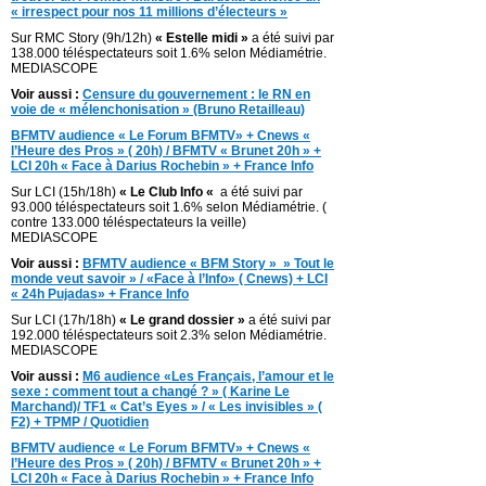
« irrespect pour nos 11 millions d’électeurs »
Sur RMC Story (9h/12h)
« Estelle midi »
a été suivi par
138.000 téléspectateurs soit 1.6% selon Médiamétrie.
MEDIASCOPE
Voir aussi :
Censure du gouvernement : le RN en
voie de « mélenchonisation » (Bruno Retailleau)
BFMTV audience « Le Forum BFMTV» + Cnews «
l’Heure des Pros » ( 20h) / BFMTV « Brunet 20h » +
LCI 20h « Face à Darius Rochebin » + France Info
Sur LCI (15h/18h)
« Le Club Info «
a été suivi par
93.000 téléspectateurs soit 1.6% selon Médiamétrie. (
contre 133.000 téléspectateurs la veille)
MEDIASCOPE
Voir aussi :
BFMTV audience « BFM Story » » Tout le
monde veut savoir » / «Face à l’Info» ( Cnews) + LCI
« 24h Pujadas» + France Info
Sur LCI (17h/18h)
« Le grand dossier »
a été suivi par
192.000 téléspectateurs soit 2.3% selon Médiamétrie.
MEDIASCOPE
Voir aussi :
M6 audience «Les Français, l’amour et le
sexe : comment tout a changé ? » ( Karine Le
Marchand)/ TF1 « Cat’s Eyes » / « Les invisibles » (
F2) + TPMP / Quotidien
BFMTV audience « Le Forum BFMTV» + Cnews «
l’Heure des Pros » ( 20h) / BFMTV « Brunet 20h » +
LCI 20h « Face à Darius Rochebin » + France Info