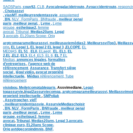
SAOSParis,
couv92,
CLB,
Avocalegalacidetroute,
Avoaccidentroute,
responci
,
Choisassvi
,
viasMT,
meilleurrendemtassvie
,
assuviemed
,
BN,
NLV ,
FormParis ,
BNfraude
,
meilleur penal
paris
,
meilleur penal,
,
Lyme ,
Lyme
groupe,
esthetique2,
femme
avocat
,
Tribunal,
Medias20ans
,
Legal
3
,
avocats,
EL20ans Scope- Orig
argtcomparameilleurassvi,
meilleusaviemédias
2,
MeilleurssviTop3
,
Meillass
orig
,
EL Legal 1
,
EL legal 2
EL legal 3
,
ELCOPE
,
EL
MEDIAS,
EL 51
,
EL0,
ELaegt ,
EL,
EL1,
EL
2,
EL
,
EL2,
EL3,
EL4,
EL5,
EL 6,
EL 7
EL
Medias,
annonces légales,
formalites
d’entreprises,
,
l’agence web de
référencement
,
Assurance
,
Transfert siège
social
,
légal vidéo
,
avocat propriété
intellectuelle
,
Médias
référencement,
Tube
référencement
visiobou
,
Meiletcomptableparis
,
Assvimediane,
Legal-
topassurvie
,
légal2assurviecompa,
argtcomparameilleurassvi,
Meillassvimed
proprieté intellectuelle
,
SMPoliak
,
Assvtropcher,
vidT
,
meilleurrendemtassvie,
AssurvieMediaschoisir
,
BN,
NLV ,
FormParis ,
BNfraude ,
meilleur penal
paris
,
meilleur penal,
,
Lyme ,
Lyme
groupe,
esthetique2,
femme
avocat
,
Tribunal,
Medias20ans,
Legal 3
,
avocats,
clinique
euro,
EL20ans Scope-
Orig
avtdgecorpindmnis,
BNF,