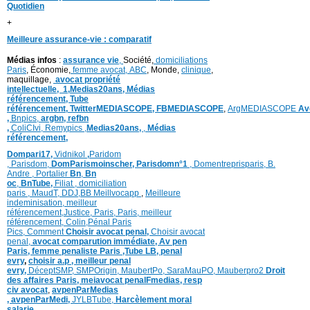
Quotidien
+
Meilleure assurance-vie : comparatif
Médias infos
:
assurance vie
,
Société,
domiciliations
Paris
, Économie,
femme avocat,
ABC
, Monde,
clinique
,
maquillage,
avocat propriété
intellectuelle,
1,
Medias20ans,
Médias
référencement,
Tube
référencement,
TwitterMEDIASCOPE,
FBMEDIASCOPE
,
ArgMEDIASCOPE
Av
,
Bnpics,
argbn,
refbn
,
ColiCIvi,
Remypics
,
Medias20ans,
,
Médias
référencement,
Dompari17,
Vidnikol
,
Paridom
,
Parisdom,
DomParismoinscher,
Parisdomn°1
,
Domentreprisparis,
B.
Andre ,
Portalier
Bn
,
Bn
oc
,
BnTube,
Filiat
,
domiciliation
paris
,
MaudT
,
DDJ,
BB
Meillvocapp
,
Meilleure
inde
minisation
,
meilleur
référencement
,
Justice
,
Paris,
Paris,
meilleur
référencement,
Colin
,
Pénal Paris
Pics,
Comment
Choisir avocat penal,
Choisir avocat
penal,
avocat comparution immédiate,
Av pen
Paris,
femme penaliste Paris
,Tube LB,
penal
evry
,
choisir a.p ,
meilleur penal
evry,
DéceptSMP,
SMP
Origin,
MaubertPo,
SaraMauPO,
Mauberpro2
Droit
des affaires Paris,
meiavocat penalFmedias,
resp
civ avocat
,
avpenParMedias
,
avpenParMedi,
JYLBTube,
Harcèlement moral
salarie