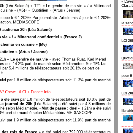
« L’ave
20h (Léa Salamé) + TF1 « Le gendre de ma vie » / « Mitterrand
Clara 
 cuisine » (M6)+ « Quotidien » (Artus / Jeanne)
r 6.1.2026• Par journaliste. Article mis à jour le 6.1.2026•
a rédaction. MEDIASCOPE
le san
2 audience 20h (Léa Salamé)
vie » / « Mitterrand confidentiel » (France 2)
LCI 20
chemar en cuisine » (M6)
uotidien » (Artus / Jeanne)
Quotid
 21h «
Le gendre de ma vie
» avec Thomas Ruat, Kad Merad
teurs soit 14.2% part de marché selon Médiamétrie. Sur
TF1 Le
i par 5.4 millions de téléspectateurs soit 26.1% de part de
PE
pour 9
ivi par 1.8 million de téléspectateurs soit 11.3% part de marché
V/ Cnews /LCI + France Info
LCI 20
a été suivi par 1.8 million de téléspectateurs soit 10.8% part de
Le journal de 20h
(Léa Salamé) a été suivi par 4.3 millions de
ché selon Médiamétrie. «
Mot de passe : duel
»
( 21h) a été suivi
librair
1.8% part de marché selon Médiamétrie
.
MEDIASCOPE
uivi par 1.9 million de téléspectateurs soit 11.9% part de marché
s des rois de France »
a été suivi par 792.000 téléspectateurs