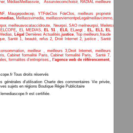
her,
Médias
Meillassvie
,
Assurviecomchoisir,
RADIAL meilleure
NF,
Maugepodecep,
YTFdeClos
FdeClos,
meilleurs proprieté
medias,
Meillassvimedia,
meillassrviemontpe
Legalmeillavcimmo,
Bnytube,
rpor,
meilleuavocataccidroute,
Neurpsi,
SAO
meilneurpsi,
Meiletcomptablepa
,
ELCOPE
,
EL MEDIAS,
EL 51
,
EL0,
ELaegt ,
EL,
EL1,
EL
Medias,
Légal
Dernières
Actualités,
justice
,
Top meilleurs
,
fraude
que
,
Santé 1
, beauté,
refus 2
,
Droit Internet 2
,
justice
, Santé
consommation
, meilleur ,
meilleurs 3,
Droit Internet
,
meilleurs
aris,
Cabinet formalité Paris,
Cabinet formalité Paris,
Santé 7,
ales,
formalites d’entreprises,
,
l’agence web de référencement
,
pe.fr Tous droits réservés
ns générales d’utilisation Charte des commentaires Vie privée,
ves sujets en régions Boutique Régie Publicitaire
mediascope.fr est certifiée.