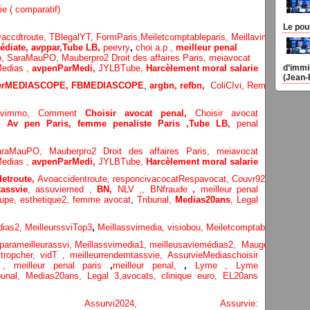
ie ( comparatif)
Le pou
vaccdtroute,
TBlegalYT,
FormParis,
Meiletcomptableparis
,
Meillavimmo,
Choi
diate, avppar
,
Tube LB,
peevry
,
choi a.p ,
meilleur penal
o,
SaraMauPO,
Mauberpro2
Droit des affaires Paris,
meiavocat
edias ,
avpenParMedi,
JYLBTube,
Harcèlement moral salarie
d’immi
(Jean-
terMEDIASCOPE,
FBMEDIASCOPE
,
argbn,
refbn,
ColiCIvi,
Remypics
,
Med
lavimmo,
Comment
Choisir avocat penal,
Choisir avocat
e,
Av pen Paris,
femme penaliste Paris
,Tube LB,
penal
araMauPO,
Mauberpro2
Droit des affaires Paris,
meiavocat
edias ,
avpenParMedi,
JYLBTube,
Harcèlement moral salarie
etroute,
Avoaccidentroute,
responcivacocat
Respavocat,
Couvr92,
Meilleur
assvie
,
assuviemed ,
BN,
NLV ,
,
BNfraude
,
meilleur penal
oupe,
esthetique2,
femme avocat
,
Tribunal,
Medias20ans
,
Legal
dias
2,
MeilleurssviTop3
,
Meillassvimedia,
visiobou
,
Meiletcomptableparis
,
Ass
parameilleurassvi,
Meillassvimedia1,
meilleusaviemédias
2,
Maugepodecep,
tropcher,
vidT ,
meilleurrendemtassvie,
AssurvieMediaschoisir
e ,
meilleur penal paris
,
meilleur penal,
,
Lyme ,
Lyme
bunal,
Medias20ans,
Legal 3
,
avocats, clinique
euro,
EL20ans
ecompa ,
Assurvi2024,
Assurvie: