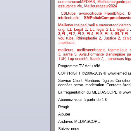
commchoirurMEDIAS
,
Meilleureargentropc
assurance vie
,
Meilleureassur2024
CBLtube,
avoaccitroute
FraudBNpic,
B
intellectuelle
,
SMPoliak
Compmeilassvie
Meilleneurpsipari,
meilleuravocataccidentco
orig
,
EL Legal 1
,
EL legal 2
EL legal 3
2,
EL
,
EL2,
EL3,
EL4,
EL5,
EL 6,
EL 7
EL 
you tube
,
Rhinoplastie 2
,
Justice 2
,
clini
,
meilleurs
,
meilleurs
,
meilleurenfrance,
topmeilleur,
3,
santé 5,
Avis
,
Formalité d’entreprise p
TUP,
Tup société,
Santé 7
,
,
annonces lég
Programme TV Actu télé
COPYRIGHT ©2006-2019 © www.lemediasco
Service Client Mentions légales Conditio
données perso. modération. Contacts Archi
La fréquentation du MEDIASCOPE © www.le
Abonnez vous à partir de 1 €
Réagir
Ajouter
Archives MEDIASCOPE
Suivez-nous