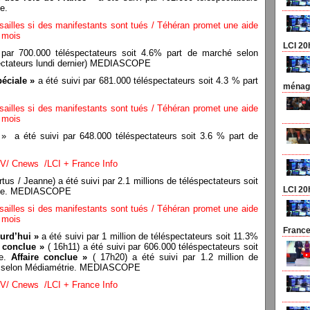
e.
sailles si des manifestants sont tués / Téhéran promet une aide
e mois
LCI 20
par 700.000 téléspectateurs soit 4.6% part de marché selon
spectateurs lundi dernier) MEDIASCOPE
éciale »
a été suivi par 681.000 téléspectateurs soit 4.3 % part
ménage
sailles si des manifestants sont tués / Téhéran promet une aide
e mois
» a été suivi par 648.000 téléspectateurs soit 3.6 % part de
V/ Cnews /LCI + France Info
rtus / Jeanne) a été suivi par 2.1 millions de téléspectateurs soit
LCI 20
trie. MEDIASCOPE
sailles si des manifestants sont tués / Téhéran promet une aide
e mois
France
rd’hui »
a été suivi par 1 million de téléspectateurs soit 11.3%
e conclue »
( 16h11) a été suivi par 606.000 téléspectateurs soit
ie.
Affaire conclue »
( 17h20) a été suivi par 1.2 million de
hé selon Médiamétrie. MEDIASCOPE
V/ Cnews /LCI + France Info