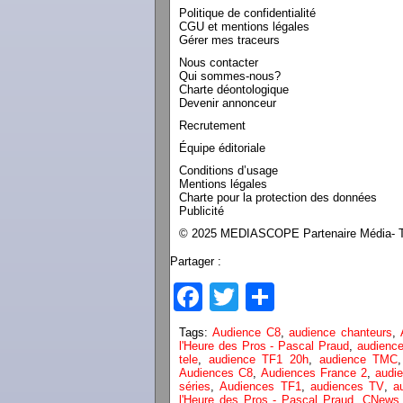
Politique de confidentialité
CGU et mentions légales
Gérer mes traceurs
Nous contacter
Qui sommes-nous?
Charte déontologique
Devenir annonceur
Recrutement
Équipe éditoriale
Conditions d’usage
Mentions légales
Charte pour la protection des données
Publicité
© 2025 MEDIASCOPE Partenaire Média- To
Partager :
Facebook
Twitter
Partager
Tags:
Audience C8
,
audience chanteurs
,
l'Heure des Pros - Pascal Praud
,
audienc
tele
,
audience TF1 20h
,
audience TMC
Audiences C8
,
Audiences France 2
,
audi
séries
,
Audiences TF1
,
audiences TV
,
a
l'Heure des Pros - Pascal Praud
,
CNews