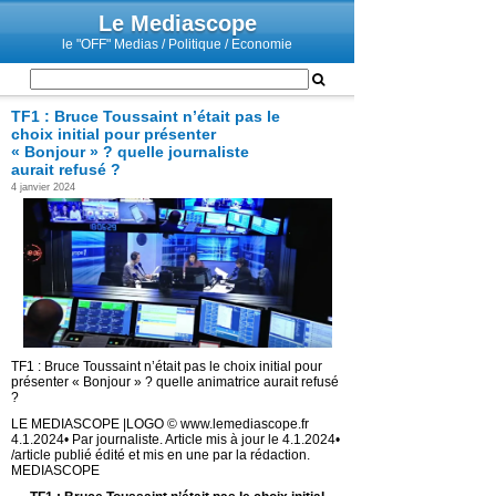
Le Mediascope
le "OFF" Medias / Politique / Economie
TF1 : Bruce Toussaint n’était pas le
choix initial pour présenter
« Bonjour » ? quelle journaliste
aurait refusé ?
4 janvier 2024
TF1 : Bruce Toussaint n’était pas le choix initial pour
présenter « Bonjour » ? quelle animatrice aurait refusé
?
LE MEDIASCOPE |LOGO © www.lemediascope.fr
4.1.2024• Par journaliste. Article mis à jour le 4.1.2024•
/article publié édité et mis en une par la rédaction.
MEDIASCOPE