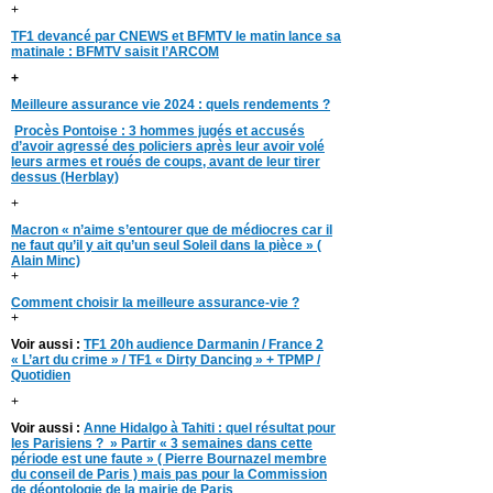
+
TF1 devancé par CNEWS et BFMTV le matin lance sa
matinale : BFMTV saisit l’ARCOM
+
Meilleure assurance vie 2024 : quels rendements ?
Procès Pontoise : 3 hommes jugés et accusés
d’avoir agressé des policiers après leur avoir volé
leurs armes et roués de coups, avant de leur tirer
dessus (Herblay)
+
Macron « n’aime s’entourer que de médiocres car il
ne faut qu’il y ait qu’un seul Soleil dans la pièce » (
Alain Minc)
+
Comment choisir la meilleure assurance-vie ?
+
Voir aussi :
TF1 20h audience Darmanin / France 2
« L’art du crime » / TF1 « Dirty Dancing » + TPMP /
Quotidien
+
Voir aussi :
Anne Hidalgo à Tahiti : quel résultat pour
les Parisiens ? » Partir « 3 semaines dans cette
période est une faute » ( Pierre Bournazel membre
du conseil de Paris ) mais pas pour la Commission
de déontologie de la mairie de Paris