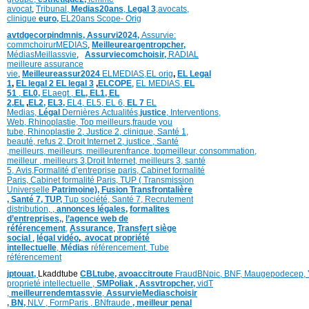
avocat
,
Tribunal,
Medias20ans
,
Legal 3
,
avocats,
clinique
euro,
EL20ans Scope- Orig
avtdgecorpindmnis,
Assurvi2024,
Assurvie:
commchoirurMEDIAS
,
Meilleureargentropcher,
Médias
Meillassvie
,
Assurviecomchoisir,
RADIAL
meilleure assurance
vie
,
Meilleureassur2024
ELMEDIAS,
EL orig
,
EL Legal
1
,
EL legal 2
EL legal 3
,
ELCOPE
,
EL MEDIAS,
EL
51
,
EL0,
ELaegt ,
EL,
EL1,
EL
2,
EL
,
EL2,
EL3,
EL4,
EL5,
EL 6,
EL 7
EL
Medias,
Légal
Dernières
Actualités,
justice
,
Interventions,
Web,
Rhinoplastie
,
Top meilleurs
,
fraude you
tube
,
Rhinoplastie 2
,
Justice 2
,
clinique
,
Santé 1
,
beauté,
refus 2
,
Droit Internet 2
,
justice
, Santé
,
meilleurs
,
meilleurs
,
meilleurenfrance,
topmeilleur,
consommation
,
meilleur ,
meilleurs 3,
Droit Internet
,
meilleurs 3,
santé
5,
Avis
,
Formalité d’entreprise paris,
Cabinet formalité
Paris,
Cabinet formalité Paris,
TUP ( Transmission
Universelle
Patrimoine),
Fusion Transfrontalière
,
Santé 7, TUP,
Tup société,
Santé 7,
Recrutement
distribution,
,
annonces légales,
formalites
d’entreprises,
,
l’agence web de
référencement
,
Assurance
,
Transfert siège
social
,
légal vidéo
,
,
avocat propriété
intellectuelle
,
Médias
référencement,
Tube
référencement
jptouat,
Lkaddtube
CBLtube,
avoaccitroute
FraudBNpic,
BNF,
Maugepodecep,
proprieté intellectuelle
,
SMPoliak ,
Assvtropcher,
vidT
,
meilleurrendemtassvie
,
AssurvieMediaschoisir
,
BN,
NLV ,
FormParis ,
BNfraude
,
meilleur penal