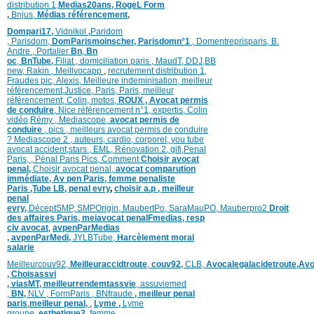
distribution
1,
Medias20ans,
RogeL
Form
,
Bnjus,
Médias référencement,
Dompari17,
Vidnikol
,
Paridom
,
Parisdom,
DomParismoinscher,
Parisdomn°1
,
Domentreprisparis,
B.
Andre ,
Portalier
Bn
,
Bn
oc
,
BnTube,
Filiat
,
domiciliation paris
,
MaudT
,
DDJ,
BB
n
ew,
Rakin ,
Meillvocapp
,
recrutement distribution
1,
Fraudes pic,
Alexis
,
Meilleure inde
minisation
,
meilleur
référencement
,
Justice
,
Paris,
Paris,
meilleur
référencement,
Colin
,
motos,
ROUX
, Avocat permis
de conduire
,
Nice référencement n°1,
expertis,
Colin
vidéo,
Rémy
,
Mediascope,
avocat permis de
conduire
,
pics
,
meilleurs avocat permis de conduire
?
Mediascope 2 ,
auteurs,
cardio,
corpore
l,
you tube
avocat accident,
stars
,
EML,
Rénovation 2
,
gifi,
Penal
Paris,
,
Pénal Paris Pics,
Comment
Choisir avocat
penal,
Choisir avocat penal,
avocat comparution
immédiate,
Av pen Paris,
femme penaliste
Paris
,Tube LB,
penal evry
,
choisir a.p ,
meilleur
penal
evry,
DéceptSMP,
SMP
Origin,
MaubertPo,
SaraMauPO,
Mauberpro2
Droit
des affaires Paris,
meiavocat penalFmedias,
resp
civ avocat
,
avpenParMedias
,
avpenParMedi,
JYLBTube,
Harcèlement moral
salarie
Meilleurcouv92,
Meilleuraccidtroute
,
couv92,
CLB,
Avocalegalacidetroute,
Avo
,
Choisassvi
,
viasMT,
meilleurrendemtassvie
,
assuviemed
,
BN,
NLV ,
FormParis ,
BNfraude
,
meilleur penal
paris
,
meilleur penal,
,
Lyme ,
Lyme
groupe,
esthetique2,
femme