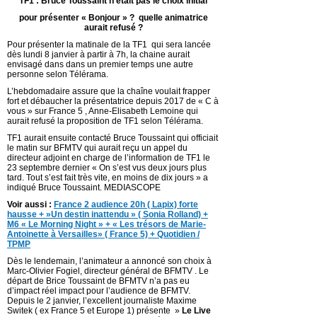
TF1 : Bruce Toussaint n’était pas le choix initial
pour présenter « Bonjour » ? quelle animatrice
aurait refusé ?
Pour présenter la matinale de la TF1 qui sera lancée
dès lundi 8 janvier à partir à 7h, la chaine aurait
envisagé dans dans un premier temps une autre
personne selon Télérama.
L’hebdomadaire assure que la chaîne voulait frapper
fort et débaucher la présentatrice depuis 2017 de « C à
vous » sur France 5 , Anne-Elisabeth Lemoine qui
aurait refusé la proposition de TF1 selon Télérama.
TF1 aurait ensuite contacté Bruce Toussaint qui officiait
le matin sur BFMTV qui aurait reçu un appel du
directeur adjoint en charge de l’information de TF1 le
23 septembre dernier « On s’est vus deux jours plus
tard. Tout s’est fait très vite, en moins de dix jours » a
indiqué Bruce Toussaint. MEDIASCOPE
Voir aussi :
France 2 audience 20h ( Lapix) forte
hausse + »Un destin inattendu » ( Sonia Rolland) +
M6 « Le Morning Night » + « Les trésors de Marie-
Antoinette à Versailles» ( France 5) + Quotidien /
TPMP
Dès le lendemain, l’animateur a annoncé son choix à
Marc-Olivier Fogiel, directeur général de BFMTV . Le
départ de Brice Toussaint de BFMTV n’a pas eu
d’impact réel impact pour l’audience de BFMTV.
Depuis le 2 janvier, l’excellent journaliste Maxime
Switek ( ex France 5 et Europe 1) présente »
Le Live