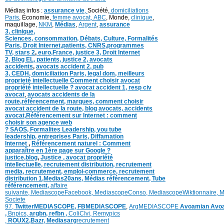
Médias infos :
assurance vie
,
Société,
domiciliations
Paris
, Économie,
femme avocat,
ABC
, Monde,
clinique
,
maquillage,
NKM
,
Médias
,
Argent
,
assurance
3,
clinique
,
Sciences,
consommation
,
Débats
, Culture,
Formalités
Paris,
Droit Internet,
patients
, CNRS,programmes
TV,
stars 2
,
euro,
France
,
justice 3
,
Droit Internet
2
,
Blog EL
, patients,
justice 2
,
avocats
accidents
,
avocats accident 2,
pub
3,
CEDH
,
domiciliation Paris,
legal dom,
meilleurs
proprieté intellectuelle
Comment choisir avocat
propriété intellectuelle ?
avocat accident 1
,
resp civ
avocat
,
avocats accidents de la
route,
référencement, marques,
comment choisir
avocat accident de la route,
blog
avocats,
accidents
avocat,
Référencement sur Internet : comment
choisir son agence web
?
SAOS
,
Formalites
Leadership,
you tube
leadership,
entreprises Paris
,
Diffamation
Internet
,
Référencement naturel : Comment
apparaître en 1ère page sur Google ?
justice
,
blog
,
Justice
,
avocat propriété
intellectuelle, recrutement distribution,
recrutement
media,
recrutement,
emploi-commerce,
recrutement
distribution
1,
Medias20ans,
Médias référencement,
Tube
référencement,
affaire
suivante,
MediascopeFacebook,
MediascopeConso,
MediascopeWiktionnaire,
M
Societe
97,
TwitterMEDIASCOPE,
FBMEDIASCOPE
,
ArgMEDIASCOPE
Avoamian
Avoa
,
Bnpics,
argbn,
refbn ,
ColiCIvi,
Remypics
,
ROUX2,
Bazr,
Medias
arg
recrutement