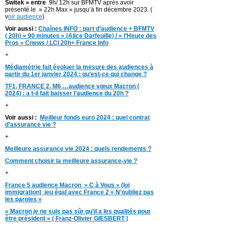
Switek » entre
9h/ 12h sur BFMTV après avoir
présenté le » 22h Max » jusqu’à fin décembre 2023. (
v
oir audience
)
Voir aussi :
Chaînes INFO : part d’audience + BFMTV
( 20h) « 90 minutes » (Alice Darfeuille) / « l’Heure des
Pros » Cnews / LCI 20h+ France Info
+
Médiamétrie fait évoluer la mesure des audiences à
partir du 1er janvier 2024 : qu’est-ce qui change ?
TF1, FRANCE 2, M6 …audience vœux Macron (
2024) : a t-il fait baisser l’audience du 20h ?
+
Voir aussi :
Meilleur fonds euro 2024 : quel contrat
d’assurance vie ?
+
Meilleure assurance vie 2024 : quels rendements ?
Comment choisir la meilleure assurance-vie ?
+
France 5 audience Macron » C à Vous » (loi
immigration) jeu égal avec France 2 « N’oubliez pas
les paroles »
« Macron je ne suis pas sûr qu’il a les qualités pour
être président » ( Franz-Olivier GIESBERT )