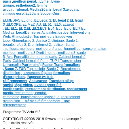
paris
,
meilleur penal,
,
Lyme ,
Lyme
groupe,
esthetique2,
femme
avocat
,
Tribunal,
Medias20ans
,
Legal 3
,
avocats,
clinique
euro,
EL20ans Scope- Orig
ELMEDIAS,
EL orig
,
EL Legal 1
,
EL legal 2
EL legal
3
,
ELCOPE
,
EL MEDIAS,
EL 51
,
EL0,
ELaegt
,
EL,
EL1,
EL 2,
EL
,
EL2,
EL3,
EL4,
EL5,
EL 6,
EL 7
EL
Medias,
Légal
Dernières
Actualités,
justice
,
Interventions,
Web,
Rhinoplastie
,
Top meilleurs
,
fraude you
tube
,
Rhinoplastie 2
,
Justice 2
,
clinique
,
Santé 1
,
beauté,
refus 2
,
Droit Internet 2
,
justice
, Santé
,
meilleurs
,
meilleurs
,
meilleurenfrance,
topmeilleur,
consommation
,
meilleur ,
meilleurs 3,
Droit Internet
,
meilleurs 3,
santé
5,
Avis
,
Formalité d’entreprise paris,
Cabinet formalité
Paris,
Cabinet formalité Paris,
TUP ( Transmission
Universelle
Patrimoine),
Fusion Transfrontalière
,
Santé 7, TUP,
Tup société,
Santé 7,
Recrutement
distribution,
,
annonces légales,
formalites
d’entreprises,
,
l’agence web de
référencement
,
Assurance
,
Transfert siège
social
,
légal vidéo
,
,
avocat propriété
intellectuelle, recrutement distribution,
recrutement
media,
recrutement,
emploi-
commerce,
transformation
logistique,
recrutement
distribution
1,
Médias
référencement,
Tube
référencement
Programme TV Actu télé
COPYRIGHT ©2006-2019 © www.lemediascope.fr
Tous droits réservés