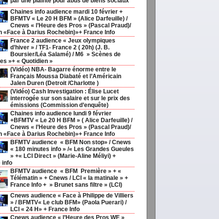
par une plainte pour abus de biens sociaux
Chaines info audience mardi 10 février +
BFMTV « Le 20 H BFM » (Alice Darfeuille) /
Cnews « l’Heure des Pros » (Pascal Praud)/
h «Face à Darius Rochebin)»+ France Info
France 2 audience « Jeux olympiques
d’hiver » / TF1- France 2 ( 20h) (J. B.
Boursier/Léa Salamé) / M6 » Scènes de
s »+ « Quotidien »
(Vidéo) NBA- Bagarre énorme entre le
Français Moussa Diabaté et l’Américain
Jalen Duren (Detroit /Charlotte )
(Vidéo) Cash Investigation : Élise Lucet
interrogée sur son salaire et sur le prix des
émissions (Commission d’enquête)
Chaines info audience lundi 9 février
+BFMTV « Le 20 H BFM » ( Alice Darfeuille) /
Cnews « l’Heure des Pros » (Pascal Praud)/
h «Face à Darius Rochebin)»+ France Info
BFMTV audience « BFM Non stop» / Cnews
« 180 minutes info » /« Les Grandes Gueules
» +« LCI Direct » (Marie-Aline Méliyi) +
 info
BFMTV audience « BFM Première » + «
Télématin » + Cnews / LCI « la matinale » +
France Info + » Brunet sans filtre » (LCI)
Cnews audience « Face à Philippe de Villiers
» / BFMTV« Le club BFM» (Paola Puerari) /
LCI « 24 H» + France Info
Cnews audience « l’Heure des Pros WE »