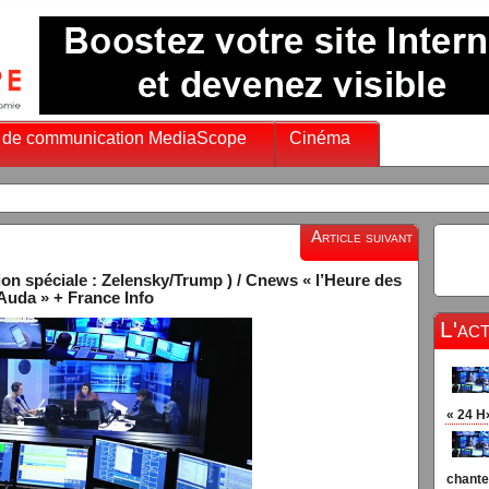
 de communication MediaScope
Cinéma
Article suivant
n spéciale : Zelensky/Trump ) / Cnews « l’Heure des
Auda » + France Info
L'ac
« 24 H
chante