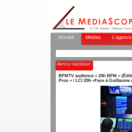
Accueil
Médias
L'agence
Article précédent
BFMTV audience « 20h BFM » (Éditio
Pros » / LCI 20h «Face à Guillaume 