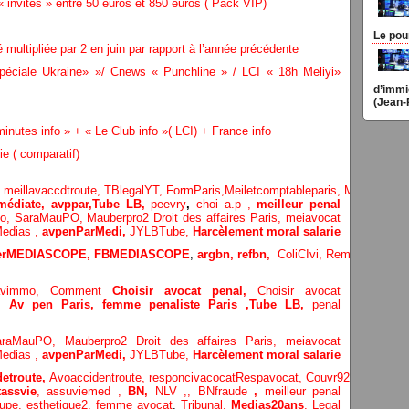
« invités » entre 50 euros et 850 euros ( Pack VIP)
Le pou
 multipliée par 2 en juin par rapport à l’année précédente
éciale Ukraine» »/ Cnews « Punchline » / LCI « 18h Meliyi»
d’immi
(Jean-
nutes info » + « Le Club info »( LCI) + France info
ie ( comparatif)
,
meillavaccdtroute,
TBlegalYT,
FormParis,
Meiletcomptableparis
,
Meillavimm
édiate, avppar
,
Tube LB,
peevry
,
choi a.p ,
meilleur penal
Po,
SaraMauPO,
Mauberpro2
Droit des affaires Paris,
meiavocat
edias ,
avpenParMedi,
JYLBTube,
Harcèlement moral salarie
terMEDIASCOPE,
FBMEDIASCOPE
,
argbn,
refbn,
ColiCIvi,
Remypics
,
Med
lavimmo,
Comment
Choisir avocat penal,
Choisir avocat
e,
Av pen Paris,
femme penaliste Paris
,Tube LB,
penal
araMauPO,
Mauberpro2
Droit des affaires Paris,
meiavocat
edias ,
avpenParMedi,
JYLBTube,
Harcèlement moral salarie
etroute,
Avoaccidentroute,
responcivacocat
Respavocat,
Couvr92,
Meilleur
assvie
,
assuviemed ,
BN,
NLV ,
,
BNfraude
,
meilleur penal
oupe,
esthetique2,
femme avocat
,
Tribunal,
Medias20ans
,
Legal