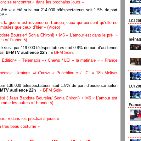
ont se rencontrer « dans les prochains jours »
 été »
a été suivi par 214.000 téléspectateurs soit 1.5% de part
COPE
LCI 20
? « la guerre est revenue en Europe, ceux qui pensent qu’elle ne
bules que ceux d’hier » (Vidéo)
ptiste Boursier/ Sonia Chironi) + M6 « L’amour est dans le pré »
ménage
es »( France 5)
é suivi par 119.000 téléspectateurs soit 0.8% de part d’audience
ssi
BFMTV audience 22h «
BFM Soir
«
dition+ « Télématin » / Cnews / LCI « la matinale » + France
éciale Ukraine» »/ Cnews « Punchline » / LCI « 18h Meliyi»
par 138.000 téléspectateurs soit 1.9% de part d’audience selon
LCI 20
MTV audience 22h «
BFM Soir
«
 été
( Jean Baptiste Boursier/ Sonia Chironi) + M6 « L’amour est
comme les autres »( France 5)
France
trer « dans les prochains jours »
n très beau costume »