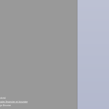
licité
naire financier et boursier
gs Bourse