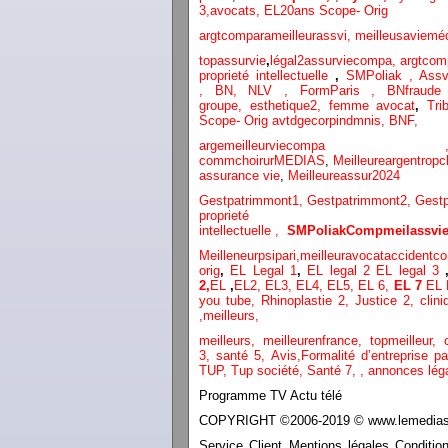
3
,
avocats,
EL20ans Scope- Orig
argtcomparameilleurassvi,
meilleusaviemé
topassurvie
,
légal2assurviecompa,
argtcom
proprieté intellectuelle
,
SMPoliak ,
Assv
,
BN,
NLV ,
FormParis ,
BNfraud
groupe,
esthetique2,
femme avocat
,
Tri
Scope- Orig
avtdgecorpindmnis,
BNF,
argemeilleurvi
commchoirurMEDIAS
,
Meilleureargentropc
assurance vie
,
Meilleureassur2024
Gestpatrimmont1,
Gestpatrimmont2,
Gest
proprieté
intellectuelle
,
SMPoliak
Compmeilassvie
Meilleneurpsipari,
meilleuravocataccidentco
orig
,
EL Legal 1
,
EL legal 2
EL legal 3
2,
EL
,
EL2,
EL3,
EL4,
EL5,
EL 6,
EL 7
EL 
you tube
,
Rhinoplastie 2
,
Justice 2
,
clini
,
meilleurs
,
meilleurs
,
meilleurenfrance,
topmeilleur,
3,
santé 5,
Avis
,
Formalité d’entreprise p
TUP,
Tup société,
Santé 7
,
,
annonces lég
Programme TV Actu télé
COPYRIGHT ©2006-2019 © www.lemediasco
Service Client Mentions légales Conditio