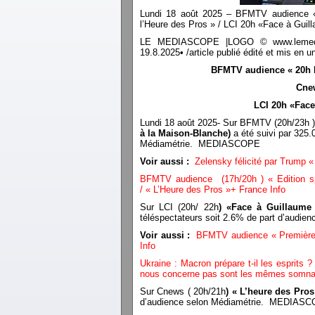
Lundi 18 août 2025 – BFMTV audience «
l’Heure des Pros » / LCI 20h «Face à Guil
LE MEDIASCOPE |LOGO © www.lemediasco
19.8.2025• /article publié édité et mis e
BFMTV audience « 20h B
Cnew
LCI 20h «Face
Lundi 18 août 2025- Sur BFMTV (20h/23h 
à la Maison-Blanche)
a été suivi par 325.
Médiamétrie. MEDIASCOPE
Voir aussi :
Zelensky félicité par Trump 
BFMTV audience (17h/20h ) « Edition sp
/ « L’Heure des Pros »+ France Info
Sur LCI (20h/ 22h
) «Face à Guillaume
téléspectateurs soit 2.6% de part d’aud
Voir aussi :
BFMTV audience « Première E
Info
Ukraine : Macron prépare t-il les esprits 
nous concerne pas sont les mêmes somnam
Sur Cnews ( 20h/21h
) « L’heure des Pros
d’audience selon Médiamétrie. MEDIAS