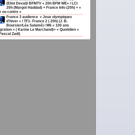
(Eliot Deval)/ BFMTV « 20h BFM WE» / LCI
20h (Margot Haddad) + France Info (20h) + «
r ou contre »
France 3 audience » Jeux olympiques
d’hiver » / TF1- France 2 ( 20h) (J. B.
Boursier/Léa Salamé) / M6 « 100 ans
gration » ( Karine Le Marchand)+ « Quotidien »
Pascal Zadi)
o,
Choisir
ias20ans,
,
Médias
couv92