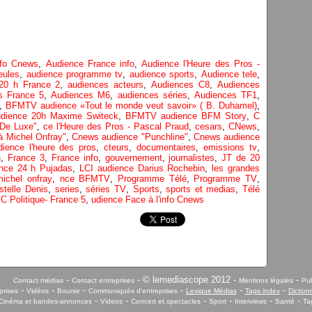
nfo Cnews
,
Audience France info
,
Audience l'Heure des Pros -
eules
,
audience programme tv
,
audience sports
,
Audience tele
,
20 h France 2
,
audiences acteurs
,
Audiences C8
,
Audiences
s France 5
,
Audiences M6
,
audiences séries
,
Audiences TF1
,
,
BFMTV audience «Tout le monde veut savoir» ( B. Duhamel)
,
ience 20h Maxime Switeck
,
BFMTV audience BFM Story
,
C
 De Luxe"
,
ce l'Heure des Pros - Pascal Praud
,
cesars
,
CNews
,
à Michel Onfray"
,
Cnews audience "Punchline"
,
Cnews audience
ience l'heure des pros
,
cteurs
,
documentaires
,
emissions tv
,
h
,
France 3
,
France info
,
gouvernement
,
journalistes
,
JT de 20
nce 24 h Pujadas
,
LCI audience Darius Rochebin
,
les grandes
michel onfray
,
nce BFMTV
,
Programme Télé
,
Programme TV
,
telle Denis
,
series
,
séries TV
,
Sports
,
sports et medias
,
Télé
C Politique- France 5
,
udience Face à l'info Cnews
-
- © lemediascope 2012 -
-
Contact médias
Contact entreprises
Mentions légales
Pub
-
-
-
-
-
-
prises
Vidéos
Bourse
Communiqués d'entreprises
Lexique Médias
Tags index
Diction
-
-
-
-
-
-
Cinéma et bandes-annonces
Videos
Concert et spectacles
Sport
Interviews
Santé
Ta