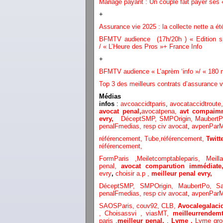
Mariage payant : Un couple fait payer ses 
+
Assurance vie 2025 : la collecte nette a été
BFMTV audience (17h/20h ) « Edition sp
/ « L’Heure des Pros »+ France Info
+
BFMTV audience « L’aprèm ‘info »/ « 180 mi
Top 3 des meilleurs contrats d’assurance v
Médias
infos
:
avcoaccidtparis
,
avocataccidtroute
avocat penal,
avocatpena,
avt compaimm
evry,
DéceptSMP,
SMP
Origin,
Maubert
penalFmedias,
resp civ avocat
,
avpenParM
référencement,
Tube,référencement,
Twit
référencement,
FormParis ,
Meiletcomptableparis
,
Meil
penal,
avocat comparution immédiat
evry
,
choisir a.p ,
meilleur penal evry,
DéceptSMP,
SMP
Origin,
MaubertPo,
S
penalFmedias,
resp civ avocat
,
avpenParM
SAOSParis,
couv92,
CLB,
Avocalegalacid
,
Choisassvi ,
viasMT,
meilleurrendemt
paris
,
meilleur penal,
,
Lyme ,
Lyme gr