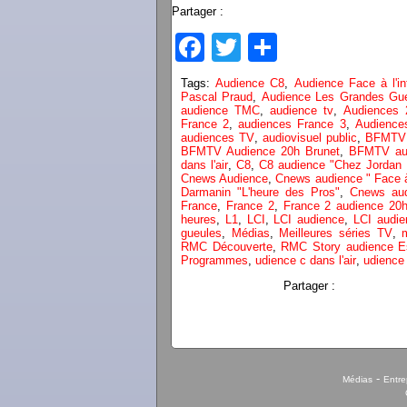
Partager :
Facebook
Twitter
Partager
Tags:
Audience C8
,
Audience Face à l'i
Pascal Praud
,
Audience Les Grandes Gu
audience TMC
,
audience tv
,
Audiences 
France 2
,
audiences France 3
,
Audience
audiences TV
,
audiovisuel public
,
BFMTV
BFMTV Audience 20h Brunet
,
BFMTV aud
dans l'air
,
C8
,
C8 audience "Chez Jordan
Cnews Audience
,
Cnews audience " Face 
Darmanin "L'heure des Pros"
,
Cnews aud
France
,
France 2
,
France 2 audience 20
heures
,
L1
,
LCI
,
LCI audience
,
LCI audie
gueules
,
Médias
,
Meilleures séries TV
,
RMC Découverte
,
RMC Story audience Es
Programmes
,
udience c dans l'air
,
udience 
Partager :
-
Médias
Entre