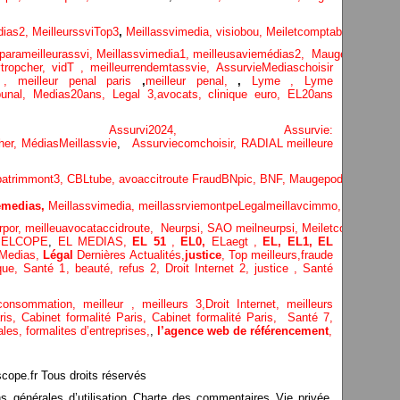
dias
2,
MeilleurssviTop3
,
Meillassvimedia,
visiobou
,
Meiletcomptableparis
,
Ass
parameilleurassvi,
Meillassvimedia1,
meilleusaviemédias
2,
Maugepodecep,
tropcher,
vidT ,
meilleurrendemtassvie,
AssurvieMediaschoisir
e ,
meilleur penal paris
,
meilleur penal,
,
Lyme ,
Lyme
bunal,
Medias20ans,
Legal 3
,
avocats, clinique
euro,
EL20ans
ecompa ,
Assurvi2024,
Assurvie:
her,
Médias
Meillassvie
,
Assurviecomchoisir,
RADIAL meilleure
patrimmont3,
CBLtube,
avoaccitroute
FraudBNpic,
BNF,
Maugepodecep,
YTF
medias,
Meillassvimedia,
meillassrviemontpe
Legalmeillavcimmo,
Bnytube,
rpor,
meilleuavocataccidroute,
Neurpsi,
SAO
meilneurpsi,
Meiletcomptablepa
,
ELCOPE
,
EL MEDIAS,
EL 51
,
EL0,
ELaegt ,
EL,
EL1,
EL
Medias,
Légal
Dernières
Actualités,
justice
,
Top meilleurs
,
fraude
que
,
Santé 1
, beauté,
refus 2
,
Droit Internet 2
,
justice
, Santé
consommation
, meilleur ,
meilleurs 3,
Droit Internet
,
meilleurs
aris,
Cabinet formalité Paris,
Cabinet formalité Paris,
Santé 7,
ales,
formalites d’entreprises,
,
l’agence web de référencement
,
pe.fr Tous droits réservés
ns générales d’utilisation Charte des commentaires Vie privée,