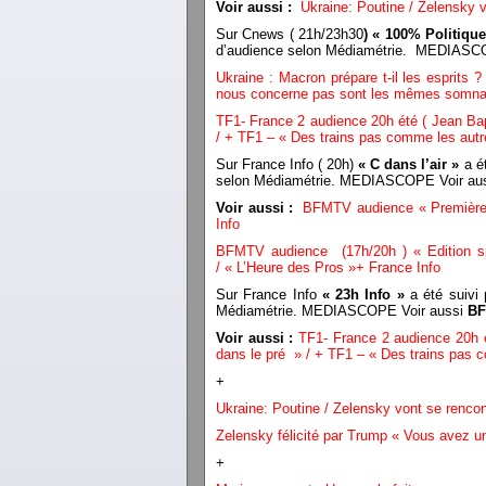
Voir aussi :
Ukraine: Poutine / Zelensky v
Sur Cnews ( 21h/23h30
) « 100% Politique
d’audience selon Médiamétrie. MEDIAS
Ukraine : Macron prépare t-il les esprits 
nous concerne pas sont les mêmes somnam
TF1- France 2 audience 20h été
( Jean Ba
/ + TF1 – « Des trains pas comme les autr
Sur France Info ( 20h)
« C dans l’air »
a ét
selon Médiamétrie. MEDIASCOPE Voir au
Voir aussi :
BFMTV audience « Première E
Info
BFMTV audience (17h/20h ) « Edition sp
/ « L’Heure des Pros »+ France Info
Sur France Info
« 23h Info »
a été suivi 
Médiamétrie. MEDIASCOPE Voir aussi
BF
Voir aussi :
TF1- France 2 audience 20h
dans le pré » / + TF1 – « Des trains pas 
+
Ukraine: Poutine / Zelensky vont se rencon
Zelensky félicité par Trump « Vous avez u
+