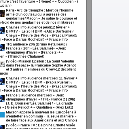
nture c’est l’aventure » ( 4ème) + « Quotidien » (
Luciani)
Paris- Arc de triomphe : Mort de l’homme
armé d’un couteau qui a agressé des
gendarmes/ Macon « Je salue le courage et
g-froid de nos gendarmes et de nos militaires)
Chaines info audience jeudi12 février +
BFMTV « Le 20 H BFM »(Alice Darfeuille)/
Cnews « l’Heure des Pros » (Pascal Praud)/
h «Face à Darius Rochebin)»+ France Info
TF1 audience 20h (Bruno Retailleau) /
France 2 ( 20h) (Léa Salamé)+ »Jeux
olympiques d’hiver » (France 2) + «
ien » (Thimothée Chalamet)
(Vidéo) Mission Epsilon : La Saint Valentin
dans l’espace- la Française Sophie Adenot
et 3 autres membres du Crew-12 décollent
 mois
Chaines info audience mercredi 11 février +
BFMTV « Le 20 H BFM » (Paola Puerari) /
Cnews « l’Heure des Pros » (Pascal Praud)/
h «Face à Darius Rochebin)»+ France Info
France 3 audience mercredi « Jeux
olympiques d’hiver » / TF1- France 2 ( 20h)
(J. B. Boursier/Léa Salamé) / » La grande
ie » ( Gisèle Pelicot)+ « Quotidien » (Alex Lutz)
Macron appelle à nouveau les Européens à
s’endetter en commun « la seule manière »
de faire face aux Américains et aux Chinois
(Vidéo) France TV : Delphine Ernotte visée