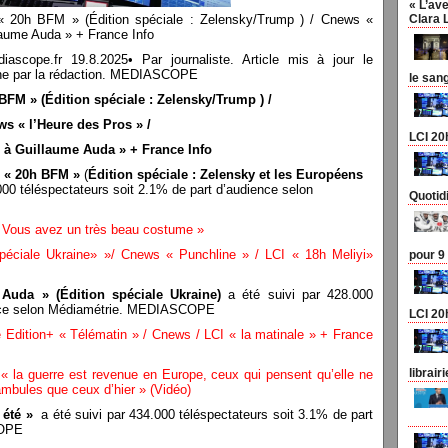
« L’ave
 20h BFM » (Édition spéciale : Zelensky/Trump ) / Cnews «
Clara 
laume Auda » + France Info
pe.fr 19.8.2025• Par journaliste. Article mis à jour le
n une par la rédaction. MEDIASCOPE
le san
FM » (Édition spéciale : Zelensky/Trump ) /
s « l’Heure des Pros » /
LCI 20
 à Guillaume Auda » + France Info
)
« 20h BFM »
(
Édition spéciale : Zelensky et les Européens
000 téléspectateurs soit 2.1% de part d’audience selon
Quotid
« Vous avez un très beau costume »
éciale Ukraine» »/ Cnews « Punchline » / LCI « 18h Meliyi»
pour 9
 Auda » (Édition spéciale Ukraine)
a été suivi par 428.000
ience selon Médiamétrie. MEDIASCOPE
LCI 20
dition+ « Télématin » / Cnews / LCI « la matinale » + France
librair
? « la guerre est revenue en Europe, ceux qui pensent qu’elle ne
bules que ceux d’hier » (Vidéo)
 été »
a été suivi par 434.000 téléspectateurs soit 3.1% de part
COPE