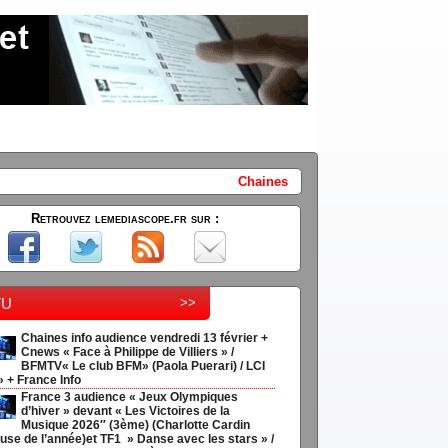
Chaines info audience vendredi 13 février + Cnews « Face à P
Retrouvez lemediascope.fr sur :
tu
>>
Chaines info audience vendredi 13 février +
Cnews « Face à Philippe de Villiers » /
BFMTV« Le club BFM» (Paola Puerari) / LCI
» + France Info
France 3 audience « Jeux Olympiques
d’hiver » devant « Les Victoires de la
Musique 2026″ (3ème) (Charlotte Cardin
use de l’année)et TF1 » Danse avec les stars » /